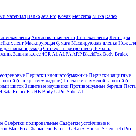
ый материал
Hanko
Jeta Pro
Kovax
Menzerna
Mirka
Radex
иниевая лента
Армированная лента
Тканевая лента
Лента для
лейких лент
Маскирующая бумага
Маскирующая пленка
Нож для
к для зоны перехода
Стикеры парктроников
Чехол на
ажник
Защита колес
4CR
A1
ALFA
ARP
BlackFox
Body
Brulex
неопреновые
Перчатки хлопчатобумажные
Перчатки защитные
защитой (с покрытием ладони)
Перчатки с тяжелой защитой (с
тный щиток
Защитные наушники
Противошумные беруши
Паста
M
Sata
Remix
K5
HB Body
U-Pol
Solid
A1
ие
Салфетки полировальные
Салфетки устойчивые к
rson
BlackFox
Chamaeleon
Farecla
Gekatex
Hanko
iSistem
Jeta Pro