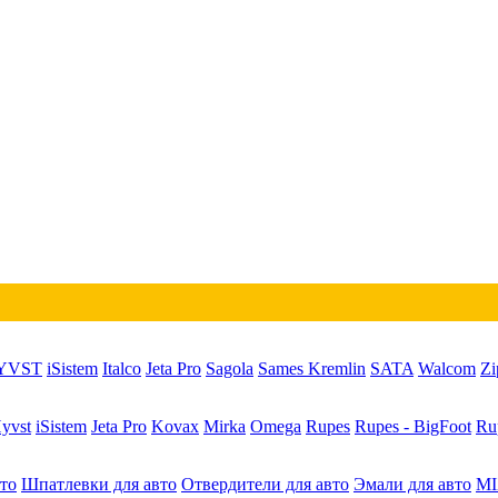
YVST
iSistem
Italco
Jeta Pro
Sagola
Sames Kremlin
SATA
Walcom
Zi
yvst
iSistem
Jeta Pro
Kovax
Mirka
Omega
Rupes
Rupes - BigFoot
Ru
то
Шпатлевки для авто
Отвердители для авто
Эмали для авто
MI