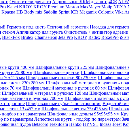
авто
Очистители для авто
Аэрозольные ЛКМ для авто
4CR
ALF
 Pro
Kapci
KROY
KROY Premium
Maston
MaxMeyer
Motip
NEXA
 Краска
HB Body mix
Sadolin
Sprint ICR
Megamix
Colomix
Vika
Au
мый
Герметик под кисть
Ленточный герметик
Насадка для гермет
и стекол
Аппликатор для грунта
Очиститель + активатор адгезии
A
BlackFox
Brulex
Chamaeleon
Jeta Pro
KROY
Radex
RoxelPro
iSis
ые круги 406 мм
Шлифовальные круги 225 мм
Шлифовальные к
круги 75-80 мм
Шлифовальные цветки
Шлифовальные полоски 
и 70x125 мм
Шлифовальные полоски 80x230 мм
Шлифовальные 
ые листы 230x280 мм
Шлифовальный материал в рулонах - под
онах 70 мм
Шлифовальный материал в рулонах 80 мм
Шлифоваль
м
Шлифовальный материал в рулонах 120 мм
Шлифовальный мате
ый материал в рулонах 700 мм
Шлифовальный материал в руло
х сторонние
Шлифовальные губки 1-но сторонние
Водостойкие
ые ленты 13x457 мм
Шлифовальные ленты 75x475 мм
Шлифовал
 подбор по параметрам
Шлифовальные дельты 95x95x95 мм
Кру
ор по параметрам
Лепестковые круги - подбор по параметрам
Зач
оявочная пудра
Betacord
Flexifoam
Hanko
HYVST
Indasa
Joest
Ko