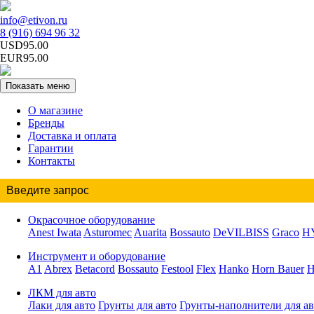
info@etivon.ru
8 (916) 694 96 32
USD95.00
EUR95.00
Показать меню
О магазине
Бренды
Доставка и оплата
Гарантии
Контакты
Окрасочное оборудование
Anest Iwata
Asturomec
Auarita
Bossauto
DeVILBISS
Graco
H
Инструмент и оборудование
A1
Abrex
Betacord
Bossauto
Festool
Flex
Hanko
Horn Bauer
H
ЛКМ для авто
Лаки для авто
Грунты для авто
Грунты-наполнители для ав