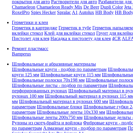
покрытия для авто
Растворители для авто
Разбавители для 
Chamaeleon
Chamaeleon Ready Mix
De Beer
Dupli Color
Jeta
RoxelPro
Spies Hecker
Spralac
A1
Autolux
HB Body
HB Body
Герметики и клеи
Герметик в картридже
Герметик в тубе
Герметик напыляе
вклейки стекол
Клей для вклейки стекол
Грунт для вклейк
Пистолет для клея
Насадка к пистолету для клея
4CR
ALF
Ремонт пластмасс
Bamperus
Шлифовальные и абразивные материалы
Шлифовальные круги - подбор по параметрам
Шлифовальн
круги 125 мм
Шлифовальные круги 115 мм
Шлифовальные 
Шлифовальные полоски 70x198 мм
Шлифовальные полоск
Шлифовальные листы - подбор по параметрам
Шлифовальн
перфорированных рулонах
Шлифовальный материал в рул
рулонах 100 мм
Шлифовальный материал в рулонах 115 м
мм
Шлифовальный материал в рулонах 600 мм
Шлифовальн
параметрам
Шлифовальные блоки
Шлифовальные губки 2-
параметрам
Шлифовальные ленты 10x330 мм
Шлифовальн
Шлифовальные ленты 200x750 мм
Шлифовальные дельты -
Рулоны из скотч-брайта и войлока
Фибровые круги - подб
по параметрам
Алмазные круги - подбор по параметрам
Пр