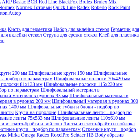
A
ARP
Baslac
BCR Red Line
BlackFox
Brulex
Brulex Mix
Normex
Normex Готовый
Quick Line
Radex
Roberlo
Rock Paint
ton
Autop
ика
Кисть для герметика
Набор для вклейки стекол
Герметик для
 для вклейки стекол
Струна для срезки стекол
Клей для пластика
tem
руги 200 мм
Шлифовальные круги 150 мм
Шлифовальные
- подбор по параметрам
Шлифовальные полоски 70x420 мм
полоски 81x133 мм
Шлифовальные полоски 115x230 мм
бор по параметрам
Шлифовальный материал в
ный материал в рулонах 93 мм
Шлифовальный материал в
риал в рулонах 200 мм
Шлифовальный материал в рулонах 300
нах 1400 мм
Шлифовальные губки и блоки - подбор по
 листы
Круги на поролоне
Шлифовальные ленты - подбор по
ьные ленты 75x533 мм
Шлифовальные ленты 110x610 мм
ги из скотч-брайта и войлока
Листы из скотч-брайта и войлока
истные круги - подбор по параметрам
Отрезные круги - подбор
vax
Mirka
Omega
Radex
RoxelPro
Schtaer
HB Body абразив