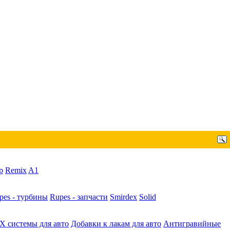
p
Remix
A1
pes - турбины
Rupes - запчасти
Smirdex
Solid
X системы для авто
Добавки к лакам для авто
Антигравийные