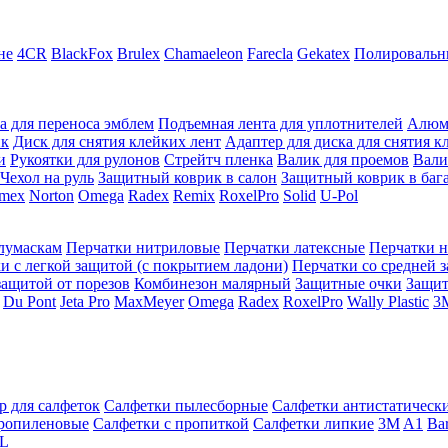
не
4CR
BlackFox
Brulex
Chamaeleon
Farecla
Gekatex
Полировальн
а для переноса эмблем
Подъемная лента для уплотнителей
Алюм
ик
Диск для снятия клейких лент
Адаптер для диска для снятия к
и
Рукоятки для рулонов
Стрейтч пленка
Валик для проемов
Вали
Чехол на руль
Защитный коврик в салон
Защитный коврик в баг
mex
Norton
Omega
Radex
Remix
RoxelPro
Solid
U-Pol
олумаскам
Перчатки нитриловые
Перчатки латексные
Перчатки 
и с легкой защитой (с покрытием ладони)
Перчатки со средней 
защитой от порезов
Комбинезон малярный
Защитные очки
Защи
Du Pont
Jeta Pro
MaxMeyer
Omega
Radex
RoxelPro
Wally Plastic
3
р для салфеток
Салфетки пылесборные
Салфетки антистатическ
ропиленовые
Салфетки с пропиткой
Салфетки липкие
3M
A1
Ba
L