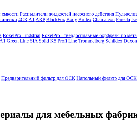
 емкости
Распылители жидкостей насосного действия
Пульвели
линейки
4CR
A1
ARP
BlackFox
Body
Brulex
Chamaleon
Farecla
Isi
в
RoxelPro - indstrial
RoxelPro - твердосплавные борфрезы по мет
A1
Green Line
SIA
Solid
K5
Profi Line
Trommelberg
Schildex
Duxon
Предварительный фильтр для ОСК
Напольный фильтр для ОСК
териалы для мебельных фабрик