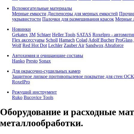
Вспомогательные материалы
Мерные емкости
Диспенсеры для мерных емкостей
Прочие
укрывистости
Палочки для размешивания красок
Мерные 
Новинки
Gekatex
3M
Schtaer
Heller Tools
SATAS
Roxelpro - автомоти
Flex аксессуары
Scholl
Hamach
Colad
Adolf Bucher
ProGlass
Wolf
Red Hot Dot
Lechler
Zauber Air
Sandwox
Abraforce
Автохимия и очищающие составы
Hanko
Presto
Sonax
Для окрасочно-сушильных камер
Защитное липкое противопылевое покрытие для стен ОСК
RoxelPro
Режущий инструмент
Ruko
Bucovice Tools
Оборудование и расходные ма
металлообработки.