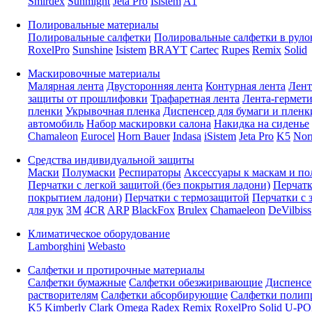
Smirdex
Sunmight
Jeta Pro
Isistem
A1
Полировальные материалы
Полировальные салфетки
Полировальные салфетки в руло
RoxelPro
Sunshine
Isistem
BRAYT
Cartec
Rupes
Remix
Solid
Маскировочные материалы
Малярная лента
Двусторонняя лента
Контурная лента
Лент
защиты от прошлифовки
Трафаретная лента
Лента-гермет
пленки
Укрывочная пленка
Диспенсер для бумаги и пленк
автомобиль
Набор маскировки салона
Накидка на сиденье
Chamaleon
Eurocel
Horn Bauer
Indasa
iSistem
Jeta Pro
K5
Nor
Средства индивидуальной защиты
Маски
Полумаски
Респираторы
Аксессуары к маскам и п
Перчатки с легкой защитой (без покрытия ладони)
Перчатк
покрытием ладони)
Перчатки с термозащитой
Перчатки с 
для рук
3M
4CR
ARP
BlackFox
Brulex
Chamaeleon
DeVilbiss
Климатическое оборудование
Lamborghini
Webasto
Салфетки и протирочные материалы
Салфетки бумажные
Салфетки обезжиривающие
Диспенсе
растворителям
Салфетки абсорбирующие
Салфетки полип
K5
Kimberly Clark
Omega
Radex
Remix
RoxelPro
Solid
U-PO