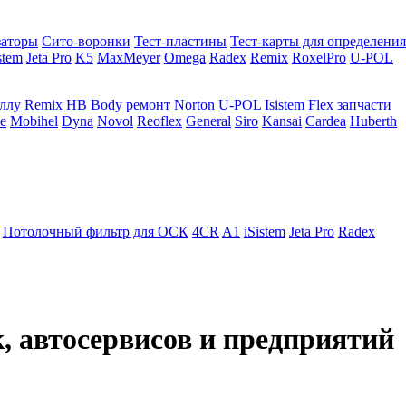
заторы
Сито-воронки
Тест-пластины
Тест-карты для определения
stem
Jeta Pro
K5
MaxMeyer
Omega
Radex
Remix
RoxelPro
U-POL
аллу
Remix
HB Body ремонт
Norton
U-POL
Isistem
Flex запчасти
e
Mobihel
Dyna
Novol
Reoflex
General
Siro
Kansai
Cardea
Huberth
Потолочный фильтр для ОСК
4CR
A1
iSistem
Jeta Pro
Radex
, автосервисов и предприятий