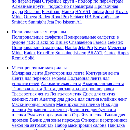
по параметрам
Отрезные круги - подбор по параметрам
Алмазные круги - подбор по параметрам
Проявочная
пудра
Betacord
Flexifoam
Hanko
HYVST
Indasa
Joest
Kovax
Mirka
Omega
Radex
RoxelPro
Schtaer
HB Body абразив
Smirdex
Sunmight
Jeta Pro
Isistem
A1
Полировальные материалы
Полировальные салфетки
Полировальные салфетки в
рулоне
4CR
BlackFox
Brulex
Chamaeleon
Farecla
Gekatex
Полировальный материал
Hanko
Jeta Pro
Kovax
Menzerna
Mirka
Radex
RoxelPro
Sunshine
Isistem
BRAYT
Cartec
Rupes
Remix
Solid
Маскировочные материалы
Малярная лента
Двусторонняя лента
Контурная лента
Лента для переноса эмблем
Подъемная лента для
уплотнителей
Алюминиевая лента
Армированная лента
Тканевая лента
Лента для защиты от прошлифовки
Трафаретная лента
Лента-герметик
Диск для снятия
клейких лент
Адаптер для диска для снятия клейких лент
Маскирующая бумага
Маскирующая пленка
Нож для
пленки
Укрывочная пленка
Диспенсер для бумаги и
пленки
Рукоятки для рулонов
Стрейтч пленка
Валик для
проемов
Валик для зоны перехода
Стикеры парктроников
Чехол на автомобиль
Набор маскировки салона
Накидка