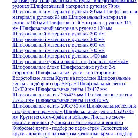
параметрам
Шлифовальный материал в перфорированных
рулонах
Шлифовальный материал в рулонах 70 мм
Шлифовальный материал в рулонах 80 мм
Шлифовальный
материал в рулонах 93 мм
Шлифовальный материал в
рулонах 100 мм
Шлифовальный материал в рулонах 115
мм
Шлифовальный материал в рулонах 120 мм
Шлифовальный материал в рулонах 200 мм
Шлифовальный материал в рулонах 300 мм
Шлифовальный материал в рулонах 600 мм
Шлифовальный материал в рулонах 700 мм
Шлифовальный материал в рулонах 1400 мм
Шлифовальные губки и блоки - подбор по параметрам
Шлифовальные блоки
Шлифовальные губки 2-х
сторонние
Шлифовальные губки 1-но сторонние
Водостойкие листы
Круги на поролоне
Шлифовальные
ленты - подбор по параметрам
Шлифовальные ленты
10x330 мм
Шлифовальные ленты 13x457 мм
Шлифовальные ленты 75x475 мм
Шлифовальные ленты
75x533 мм
Шлифовальные ленты 110x610 мм
Шлифовальные ленты 200x750 мм
Шлифовальные дельты
- подбор по параметрам
Шлифовальные дельты 95x95x95
мм
Круги из скотч-брайта и войлока
Листы из скотч-
брайта и войлока
Рулоны из скотч-брайта и войлока
Фибровые круги - подбор по параметрам
Лепестковые
круги - подбор по параметрам
Зачистные круги - подбор