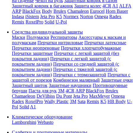
на сиденье
Чехол на руль
Защитный коврик в салон
Защитный коврик в багажник
Защита колес
4CR
A1
ALFA
ARP
BlackFox
Body
Brulex
Chamaleon
Eurocel
Horn Bauer
Indasa
iSistem
Jeta Pro
K5
Normex
Norton
Omega
Radex
Remix
RoxelPro
Solid
U-Pol
Средства индивидуальной защиты
Маски
Полумаски
Респираторы
Аксессуары к маскам и
полумаскам
Перчатки нитриловые
Перчатки латексные
Перчатки неопреновые
Перчатки хлопчатобумажные
Перчатки защитные
Перчатки с легкой защитой (без
покрытия ладони)
Перчатки с легкой защитой (с
покрытием ладони)
Перчатки со средней защитой (с
покрытием ладони)
Перчатки с тяжелой защитой (с
покрытием ладони)
Перчатки с термозащитой
Перчатки с
защитой от порезов
Комбинезон малярный
Защитные очки
Защитный щиток
Защитные наушники
Противошумные
беруши
Паста для рук
3M
4CR
ARP
BlackFox
Brulex
Chamaeleon
DeVilbiss
Du Pont
Jeta Pro
MaxMeyer
Omega
Radex
RoxelPro
Wally Plastic
3M
Sata
Remix
K5
HB Body
U-
Pol
Solid
A1
Климатическое оборудование
Lamborghini
Webasto
Салфетки и протирочные материалы