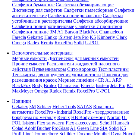
Салфетки бумажные
Салфетки обезжиривающие
Диспенсер для салфеток
Салфетки пылесборные
Салфетки
антистатические
Салфетки полировальные
Салфетки
устойчивые к растворителям
Салфетки абсорбирующие
Салфетки полипропиленовые
Салфетки с пропиткой
Салфетки липкие
3M
A1
Barson
BlackFox
Chamaeleon
Farecla
Gekatex
Hanko
iSistem
Jeta Pro
K5
Kimberly Clark
Omega
Radex
Remix
RoxelPro
Solid
U-POL
Вспомогательные материалы
Мерные емкости
Диспенсеры для мерных емкостей
Прочие емкости
Распылители жидкостей насосного
действия
Пульвелизаторы
Сито-воронки
Тест-пластины
Тест-карты для определения укрывистости
Палочки для
размешивания красок
Мерные линейки
4CR
A1
ARP
BlackFox
Body
Brulex
Chamaleon
Farecla
Isistem
Jeta Pro
K5
MaxMeyer
Omega
Radex
Remix
RoxelPro
U-POL
Новинки
Gekatex
3M
Schtaer
Heller Tools
SATAS
Roxelpro -
автомотив
RoxelPro - indstrial
RoxelPro - твердосплавные
борфрезы по металлу
Remix
HB Body ремонт
Norton
U-
POL
Isistem
Flex запчасти
Flex аксессуары
Scholl
Hamach
Colad
Adolf Bucher
ProGlass
A1
Green Line
SIA
Solid
K5
Profi Line
Trommelberg
Schildex
Duxone
Mobihel
Dyna
Novol