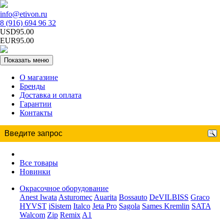
info@etivon.ru
8 (916) 694 96 32
USD95.00
EUR95.00
Показать меню
О магазине
Бренды
Доставка и оплата
Гарантии
Контакты
Все товары
Новинки
Окрасочное оборудование
Anest Iwata
Asturomec
Auarita
Bossauto
DeVILBISS
Graco
HYVST
iSistem
Italco
Jeta Pro
Sagola
Sames Kremlin
SATA
Walcom
Zip
Remix
A1