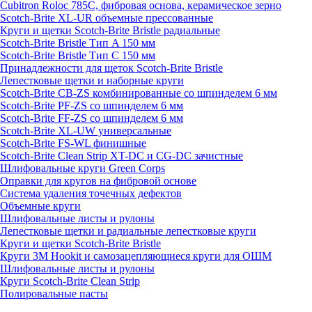
Cubitron Roloc 785C, фибровая основа, керамическое зерно
Scotch-Brite XL-UR объемные прессованные
Круги и щетки Scotch-Brite Bristle радиальные
Scotch-Brite Bristle Тип A 150 мм
Scotch-Brite Bristle Тип C 150 мм
Принадлежности для щеток Scotch-Brite Bristle
Лепестковые щетки и наборные круги
Scotch-Brite CB-ZS комбинированные со шпинделем 6 мм
Scotch-Brite PF-ZS со шпинделем 6 мм
Scotch-Brite FF-ZS со шпинделем 6 мм
Scotch-Brite XL-UW универсальные
Scotch-Brite FS-WL финишные
Scotch-Brite Clean Strip XT-DC и CG-DC зачистные
Шлифовальные круги Green Corps
Оправки для кругов на фибровой основе
Система удаления точечных дефектов
Объемные круги
Шлифовальные листы и рулоны
Лепестковые щетки и радиальные лепестковые круги
Круги и щетки Scotch-Brite Bristle
Круги 3M Hookit и самозацепляющиеся круги для ОШМ
Шлифовальные листы и рулоны
Круги Scotch-Brite Clean Strip
Полировальные пасты