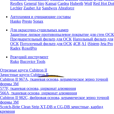
Reoflex
General
Siro
Kansai
Cardea
Huberth
Wolf
Red Hot Dot
Lechler
Zauber Air
Sandwox
Abraforce
Автохимия и очищающие составы
Hanko
Presto
Sonax
Для окрасочно-сушильных камер
Защитное липкое противопылевое покрытие для стен ОСК
Предварительный фильтр для ОСК
Напольный фильтр для
ОСК
Потолочный фильтр для ОСК
4CR
A1
iSistem
Jeta Pro
Radex
RoxelPro
Режущий инструмент
Ruko
Bucovice Tools
Отрезные круги Cubitron II
Зачистные круги Cubitron II
Cubitron II 967A, тканевая основа, керамическое зерно точной
формы 3M
577F, тканевая основа, цирконат алюминия
566A, тканевая основа, цирконат алюминия
Cubitron II 982C, фибровая основа, керамическое зерно точной
формы 3M
Scotch-Brite Clean Strip XT-DB и CG-DB зачистные, карбид
кремния