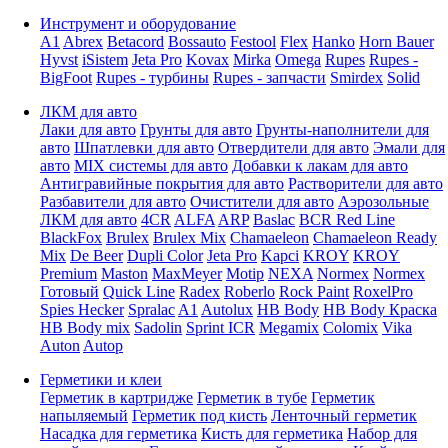
Инструмент и оборудование
A1
Abrex
Betacord
Bossauto
Festool
Flex
Hanko
Horn Bauer
Hyvst
iSistem
Jeta Pro
Kovax
Mirka
Omega
Rupes
Rupes -
BigFoot
Rupes - турбины
Rupes - запчасти
Smirdex
Solid
ЛКМ для авто
Лаки для авто
Грунты для авто
Грунты-наполнители для
авто
Шпатлевки для авто
Отвердители для авто
Эмали для
авто
MIX системы для авто
Добавки к лакам для авто
Антигравийные покрытия для авто
Растворители для авто
Разбавители для авто
Очистители для авто
Аэрозольные
ЛКМ для авто
4CR
ALFA
ARP
Baslac
BCR Red Line
BlackFox
Brulex
Brulex Mix
Chamaeleon
Chamaeleon Ready
Mix
De Beer
Dupli Color
Jeta Pro
Kapci
KROY
KROY
Premium
Maston
MaxMeyer
Motip
NEXA
Normex
Normex
Готовый
Quick Line
Radex
Roberlo
Rock Paint
RoxelPro
Spies Hecker
Spralac
A1
Autolux
HB Body
HB Body Краска
HB Body mix
Sadolin
Sprint ICR
Megamix
Colomix
Vika
Auton
Autop
Герметики и клеи
Герметик в картридже
Герметик в тубе
Герметик
напыляемый
Герметик под кисть
Ленточный герметик
Насадка для герметика
Кисть для герметика
Набор для