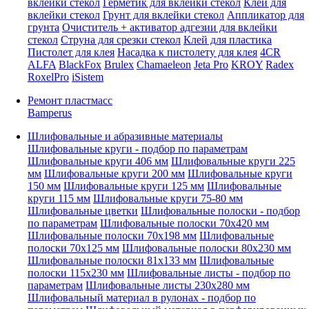
вклейки стекол
Герметик для вклейки стекол
Клей для
вклейки стекол
Грунт для вклейки стекол
Аппликатор для
грунта
Очиститель + активатор адгезии для вклейки
стекол
Струна для срезки стекол
Клей для пластика
Пистолет для клея
Насадка к пистолету для клея
4CR
ALFA
BlackFox
Brulex
Chamaeleon
Jeta Pro
KROY
Radex
RoxelPro
iSistem
Ремонт пластмасс
Bamperus
Шлифовальные и абразивные материалы
Шлифовальные круги - подбор по параметрам
Шлифовальные круги 406 мм
Шлифовальные круги 225
мм
Шлифовальные круги 200 мм
Шлифовальные круги
150 мм
Шлифовальные круги 125 мм
Шлифовальные
круги 115 мм
Шлифовальные круги 75-80 мм
Шлифовальные цветки
Шлифовальные полоски - подбор
по параметрам
Шлифовальные полоски 70x420 мм
Шлифовальные полоски 70x198 мм
Шлифовальные
полоски 70x125 мм
Шлифовальные полоски 80x230 мм
Шлифовальные полоски 81x133 мм
Шлифовальные
полоски 115x230 мм
Шлифовальные листы - подбор по
параметрам
Шлифовальные листы 230x280 мм
Шлифовальный материал в рулонах - подбор по