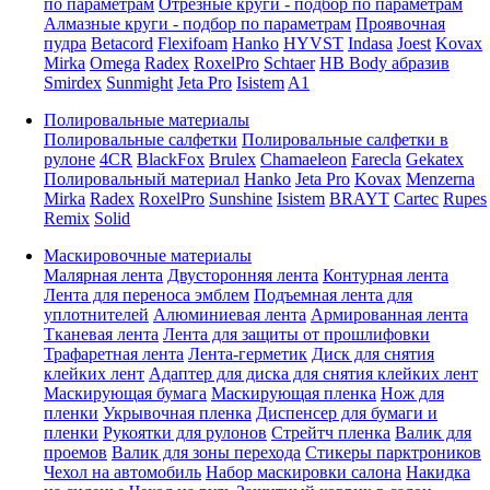
по параметрам
Отрезные круги - подбор по параметрам
Алмазные круги - подбор по параметрам
Проявочная
пудра
Betacord
Flexifoam
Hanko
HYVST
Indasa
Joest
Kovax
Mirka
Omega
Radex
RoxelPro
Schtaer
HB Body абразив
Smirdex
Sunmight
Jeta Pro
Isistem
A1
Полировальные материалы
Полировальные салфетки
Полировальные салфетки в
рулоне
4CR
BlackFox
Brulex
Chamaeleon
Farecla
Gekatex
Полировальный материал
Hanko
Jeta Pro
Kovax
Menzerna
Mirka
Radex
RoxelPro
Sunshine
Isistem
BRAYT
Cartec
Rupes
Remix
Solid
Маскировочные материалы
Малярная лента
Двусторонняя лента
Контурная лента
Лента для переноса эмблем
Подъемная лента для
уплотнителей
Алюминиевая лента
Армированная лента
Тканевая лента
Лента для защиты от прошлифовки
Трафаретная лента
Лента-герметик
Диск для снятия
клейких лент
Адаптер для диска для снятия клейких лент
Маскирующая бумага
Маскирующая пленка
Нож для
пленки
Укрывочная пленка
Диспенсер для бумаги и
пленки
Рукоятки для рулонов
Стрейтч пленка
Валик для
проемов
Валик для зоны перехода
Стикеры парктроников
Чехол на автомобиль
Набор маскировки салона
Накидка