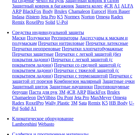
на сиденье
Чехол на руль
Защитный коврик в салон
Защитный коврик в багажник
Защита колес
4CR
A1
ALFA
ARP
BlackFox
Body
Brulex
Chamaleon
Eurocel
Horn Bauer
Indasa
iSistem
Jeta Pro
K5
Normex
Norton
Omega
Radex
Remix
RoxelPro
Solid
U-Pol
Средства индивидуальной защиты
Маски
Полумаски
Респираторы
Аксессуары к маскам и
полумаскам
Перчатки нитриловые
Перчатки латексные
Перчатки неопреновые
Перчатки хлопчатобумажные
Перчатки защитные
Перчатки с легкой защитой (без
покрытия ладони)
Перчатки с легкой защитой (с
покрытием ладони)
Перчатки со средней защитой (с
покрытием ладони)
Перчатки с тяжелой защитой (с
покрытием ладони)
Перчатки с термозащитой
Перчатки с
защитой от порезов
Комбинезон малярный
Защитные очки
Защитный щиток
Защитные наушники
Противошумные
беруши
Паста для рук
3M
4CR
ARP
BlackFox
Brulex
Chamaeleon
DeVilbiss
Du Pont
Jeta Pro
MaxMeyer
Omega
Radex
RoxelPro
Wally Plastic
3M
Sata
Remix
K5
HB Body
U-
Pol
Solid
A1
Климатическое оборудование
Lamborghini
Webasto
Салфетки и протирочные материалы