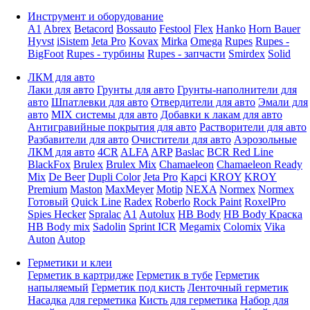
Инструмент и оборудование
A1
Abrex
Betacord
Bossauto
Festool
Flex
Hanko
Horn Bauer
Hyvst
iSistem
Jeta Pro
Kovax
Mirka
Omega
Rupes
Rupes -
BigFoot
Rupes - турбины
Rupes - запчасти
Smirdex
Solid
ЛКМ для авто
Лаки для авто
Грунты для авто
Грунты-наполнители для
авто
Шпатлевки для авто
Отвердители для авто
Эмали для
авто
MIX системы для авто
Добавки к лакам для авто
Антигравийные покрытия для авто
Растворители для авто
Разбавители для авто
Очистители для авто
Аэрозольные
ЛКМ для авто
4CR
ALFA
ARP
Baslac
BCR Red Line
BlackFox
Brulex
Brulex Mix
Chamaeleon
Chamaeleon Ready
Mix
De Beer
Dupli Color
Jeta Pro
Kapci
KROY
KROY
Premium
Maston
MaxMeyer
Motip
NEXA
Normex
Normex
Готовый
Quick Line
Radex
Roberlo
Rock Paint
RoxelPro
Spies Hecker
Spralac
A1
Autolux
HB Body
HB Body Краска
HB Body mix
Sadolin
Sprint ICR
Megamix
Colomix
Vika
Auton
Autop
Герметики и клеи
Герметик в картридже
Герметик в тубе
Герметик
напыляемый
Герметик под кисть
Ленточный герметик
Насадка для герметика
Кисть для герметика
Набор для