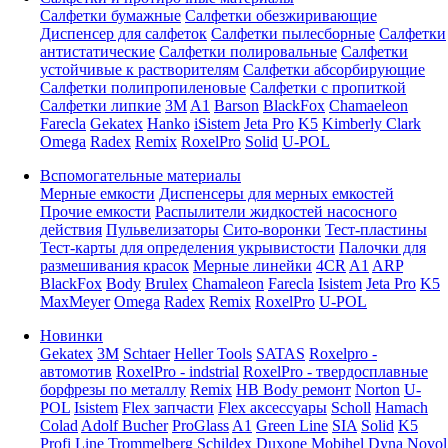
Салфетки бумажные
Салфетки обезжиривающие
Диспенсер для салфеток
Салфетки пылесборные
Салфетки
антистатические
Салфетки полировальные
Салфетки
устойчивые к растворителям
Салфетки абсорбирующие
Салфетки полипропиленовые
Салфетки с пропиткой
Салфетки липкие
3M
A1
Barson
BlackFox
Chamaeleon
Farecla
Gekatex
Hanko
iSistem
Jeta Pro
K5
Kimberly Clark
Omega
Radex
Remix
RoxelPro
Solid
U-POL
Вспомогательные материалы
Мерные емкости
Диспенсеры для мерных емкостей
Прочие емкости
Распылители жидкостей насосного
действия
Пульвелизаторы
Сито-воронки
Тест-пластины
Тест-карты для определения укрывистости
Палочки для
размешивания красок
Мерные линейки
4CR
A1
ARP
BlackFox
Body
Brulex
Chamaleon
Farecla
Isistem
Jeta Pro
K5
MaxMeyer
Omega
Radex
Remix
RoxelPro
U-POL
Новинки
Gekatex
3M
Schtaer
Heller Tools
SATAS
Roxelpro -
автомотив
RoxelPro - indstrial
RoxelPro - твердосплавные
борфрезы по металлу
Remix
HB Body ремонт
Norton
U-
POL
Isistem
Flex запчасти
Flex аксессуары
Scholl
Hamach
Colad
Adolf Bucher
ProGlass
A1
Green Line
SIA
Solid
K5
Profi Line
Trommelberg
Schildex
Duxone
Mobihel
Dyna
Novol