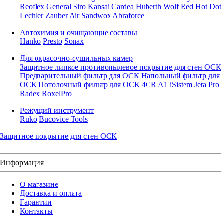
Reoflex
General
Siro
Kansai
Cardea
Huberth
Wolf
Red Hot Dot
Lechler
Zauber Air
Sandwox
Abraforce
Автохимия и очищающие составы
Hanko
Presto
Sonax
Для окрасочно-сушильных камер
Защитное липкое противопылевое покрытие для стен ОСК
Предварительный фильтр для ОСК
Напольный фильтр для
ОСК
Потолочный фильтр для ОСК
4CR
A1
iSistem
Jeta Pro
Radex
RoxelPro
Режущий инструмент
Ruko
Bucovice Tools
Защитное покрытие для стен ОСК
Информация
О магазине
Доставка и оплата
Гарантии
Контакты