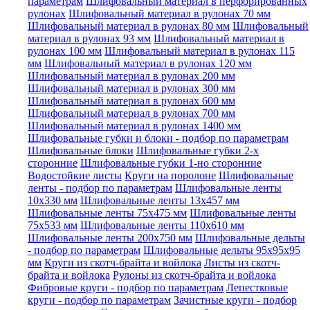
параметрам
Шлифовальный материал в перфорированных
рулонах
Шлифовальный материал в рулонах 70 мм
Шлифовальный материал в рулонах 80 мм
Шлифовальный
материал в рулонах 93 мм
Шлифовальный материал в
рулонах 100 мм
Шлифовальный материал в рулонах 115
мм
Шлифовальный материал в рулонах 120 мм
Шлифовальный материал в рулонах 200 мм
Шлифовальный материал в рулонах 300 мм
Шлифовальный материал в рулонах 600 мм
Шлифовальный материал в рулонах 700 мм
Шлифовальный материал в рулонах 1400 мм
Шлифовальные губки и блоки - подбор по параметрам
Шлифовальные блоки
Шлифовальные губки 2-х
сторонние
Шлифовальные губки 1-но сторонние
Водостойкие листы
Круги на поролоне
Шлифовальные
ленты - подбор по параметрам
Шлифовальные ленты
10x330 мм
Шлифовальные ленты 13x457 мм
Шлифовальные ленты 75x475 мм
Шлифовальные ленты
75x533 мм
Шлифовальные ленты 110x610 мм
Шлифовальные ленты 200x750 мм
Шлифовальные дельты
- подбор по параметрам
Шлифовальные дельты 95x95x95
мм
Круги из скотч-брайта и войлока
Листы из скотч-
брайта и войлока
Рулоны из скотч-брайта и войлока
Фибровые круги - подбор по параметрам
Лепестковые
круги - подбор по параметрам
Зачистные круги - подбор