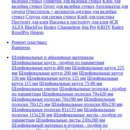
вклейки стекол
Герметик для вклейки стекол
Клей для
вклейки стекол
Грунт для вклейки стекол
Аппликатор для
грунта
Очиститель + активатор адгезии для вклейки
стекол
Струна для срезки стекол
Клей для пластика
Пистолет для клея
Насадка к пистолету для клея
4CR
ALFA
BlackFox
Brulex
Chamaeleon
Jeta Pro
KROY
Radex
RoxelPro
iSistem
Ремонт пластмасс
Bamperus
Шлифовальные и абразивные материалы
Шлифовальные круги - подбор по параметрам
Шлифовальные круги 406 мм
Шлифовальные круги 225
мм
Шлифовальные круги 200 мм
Шлифовальные круги
150 мм
Шлифовальные круги 125 мм
Шлифовальные
круги 115 мм
Шлифовальные круги 75-80 мм
Шлифовальные цветки
Шлифовальные полоски - подбор
по параметрам
Шлифовальные полоски 70x420 мм
Шлифовальные полоски 70x198 мм
Шлифовальные
полоски 70x125 мм
Шлифовальные полоски 80x230 мм
Шлифовальные полоски 81x133 мм
Шлифовальные
полоски 115x230 мм
Шлифовальные листы - подбор по
параметрам
Шлифовальные листы 230x280 мм
Шлифовальный материал в рулонах - подбор по