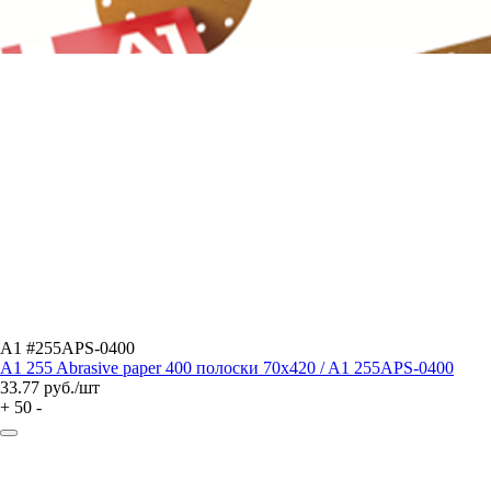
A1 #255APS-0400
A1 255 Abrasive paper 400 полоски 70x420 / A1 255APS-0400
33.77
руб./шт
+
50
-