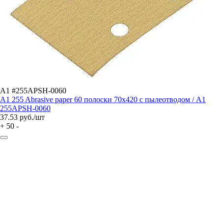
A1 #255APSH-0060
A1 255 Abrasive paper 60 полоски 70x420 с пылеотводом / A1
255APSH-0060
37.53
руб./шт
+
50
-