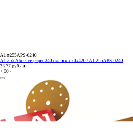
A1 #255APS-0240
A1 255 Abrasive paper 240 полоски 70x420 / A1 255APS-0240
33.77
руб./шт
+
50
-