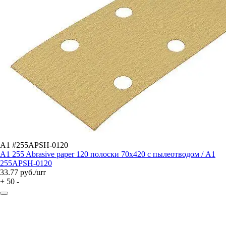
A1 #255APSH-0120
A1 255 Abrasive paper 120 полоски 70x420 с пылеотводом / A1
255APSH-0120
33.77
руб./шт
+
50
-