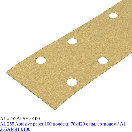
A1 #255APSH-0100
A1 255 Abrasive paper 100 полоски 70x420 с пылеотводом / A1
255APSH-0100