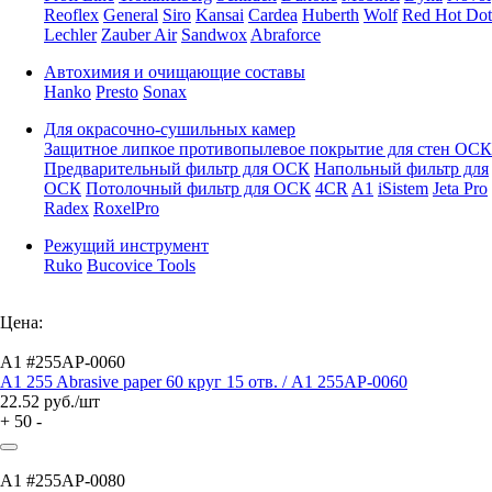
Reoflex
General
Siro
Kansai
Cardea
Huberth
Wolf
Red Hot Dot
Lechler
Zauber Air
Sandwox
Abraforce
Автохимия и очищающие составы
Hanko
Presto
Sonax
Для окрасочно-сушильных камер
Защитное липкое противопылевое покрытие для стен ОСК
Предварительный фильтр для ОСК
Напольный фильтр для
ОСК
Потолочный фильтр для ОСК
4CR
A1
iSistem
Jeta Pro
Radex
RoxelPro
Режущий инструмент
Ruko
Bucovice Tools
Цена:
A1 #255AP-0060
A1 255 Abrasive paper 60 круг 15 отв. / A1 255AP-0060
22.52
руб./шт
+
50
-
A1 #255AP-0080