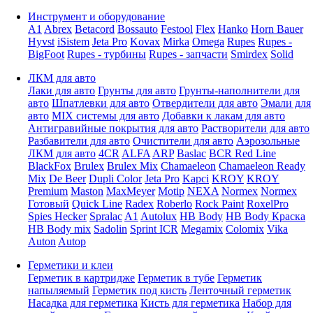
Инструмент и оборудование
A1
Abrex
Betacord
Bossauto
Festool
Flex
Hanko
Horn Bauer
Hyvst
iSistem
Jeta Pro
Kovax
Mirka
Omega
Rupes
Rupes -
BigFoot
Rupes - турбины
Rupes - запчасти
Smirdex
Solid
ЛКМ для авто
Лаки для авто
Грунты для авто
Грунты-наполнители для
авто
Шпатлевки для авто
Отвердители для авто
Эмали для
авто
MIX системы для авто
Добавки к лакам для авто
Антигравийные покрытия для авто
Растворители для авто
Разбавители для авто
Очистители для авто
Аэрозольные
ЛКМ для авто
4CR
ALFA
ARP
Baslac
BCR Red Line
BlackFox
Brulex
Brulex Mix
Chamaeleon
Chamaeleon Ready
Mix
De Beer
Dupli Color
Jeta Pro
Kapci
KROY
KROY
Premium
Maston
MaxMeyer
Motip
NEXA
Normex
Normex
Готовый
Quick Line
Radex
Roberlo
Rock Paint
RoxelPro
Spies Hecker
Spralac
A1
Autolux
HB Body
HB Body Краска
HB Body mix
Sadolin
Sprint ICR
Megamix
Colomix
Vika
Auton
Autop
Герметики и клеи
Герметик в картридже
Герметик в тубе
Герметик
напыляемый
Герметик под кисть
Ленточный герметик
Насадка для герметика
Кисть для герметика
Набор для