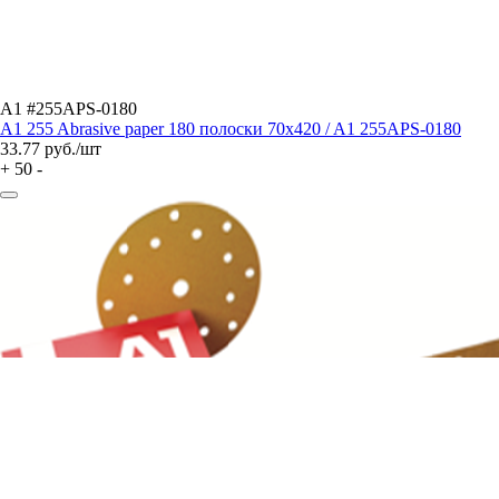
A1 #255APS-0180
A1 255 Abrasive paper 180 полоски 70x420 / A1 255APS-0180
33.77
руб./шт
+
50
-