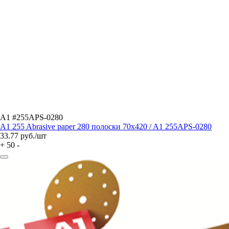
A1 #255APS-0280
A1 255 Abrasive paper 280 полоски 70x420 / A1 255APS-0280
33.77
руб./шт
+
50
-