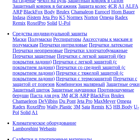
на сиденье
Чехол на руль
Защитный коврик в салон
Защитный коврик в багажник
Защита колес
4CR
A1
ALFA
ARP
BlackFox
Body
Brulex
Chamaleon
Eurocel
Horn Bauer
Indasa
iSistem
Jeta Pro
K5
Normex
Norton
Omega
Radex
Remix
RoxelPro
Solid
U-Pol
Средства индивидуальной защиты
Маски
Полумаски
Респираторы
Аксессуары к маскам и
полумаскам
Перчатки нитриловые
Перчатки латексные
Перчатки неопреновые
Перчатки хлопчатобумажные
Перчатки защитные
Перчатки с легкой защитой (без
покрытия ладони)
Перчатки с легкой защитой (с
покрытием ладони)
Перчатки со средней защитой (с
покрытием ладони)
Перчатки с тяжелой защитой (с
покрытием ладони)
Перчатки с термозащитой
Перчатки с
защитой от порезов
Комбинезон малярный
Защитные очки
Защитный щиток
Защитные наушники
Противошумные
беруши
Паста для рук
3M
4CR
ARP
BlackFox
Brulex
Chamaeleon
DeVilbiss
Du Pont
Jeta Pro
MaxMeyer
Omega
Radex
RoxelPro
Wally Plastic
3M
Sata
Remix
K5
HB Body
U-
Pol
Solid
A1
Климатическое оборудование
Lamborghini
Webasto
Салфетки и протирочные материалы