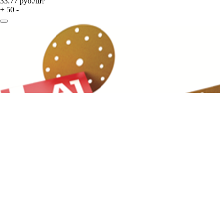
33.77
руб./шт
+
50
-