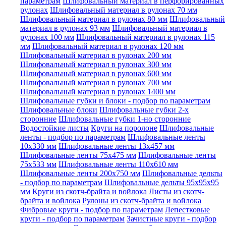
параметрам
Шлифовальный материал в перфорированных
рулонах
Шлифовальный материал в рулонах 70 мм
Шлифовальный материал в рулонах 80 мм
Шлифовальный
материал в рулонах 93 мм
Шлифовальный материал в
рулонах 100 мм
Шлифовальный материал в рулонах 115
мм
Шлифовальный материал в рулонах 120 мм
Шлифовальный материал в рулонах 200 мм
Шлифовальный материал в рулонах 300 мм
Шлифовальный материал в рулонах 600 мм
Шлифовальный материал в рулонах 700 мм
Шлифовальный материал в рулонах 1400 мм
Шлифовальные губки и блоки - подбор по параметрам
Шлифовальные блоки
Шлифовальные губки 2-х
сторонние
Шлифовальные губки 1-но сторонние
Водостойкие листы
Круги на поролоне
Шлифовальные
ленты - подбор по параметрам
Шлифовальные ленты
10x330 мм
Шлифовальные ленты 13x457 мм
Шлифовальные ленты 75x475 мм
Шлифовальные ленты
75x533 мм
Шлифовальные ленты 110x610 мм
Шлифовальные ленты 200x750 мм
Шлифовальные дельты
- подбор по параметрам
Шлифовальные дельты 95x95x95
мм
Круги из скотч-брайта и войлока
Листы из скотч-
брайта и войлока
Рулоны из скотч-брайта и войлока
Фибровые круги - подбор по параметрам
Лепестковые
круги - подбор по параметрам
Зачистные круги - подбор