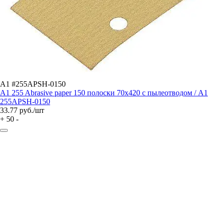
A1 #255APSH-0150
A1 255 Abrasive paper 150 полоски 70x420 с пылеотводом / A1
255APSH-0150
33.77
руб./шт
+
50
-