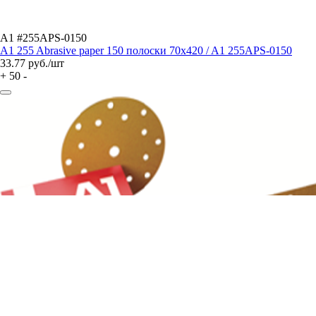
A1 #255APS-0150
A1 255 Abrasive paper 150 полоски 70x420 / A1 255APS-0150
33.77
руб./шт
+
50
-