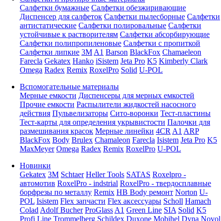
Салфетки бумажные
Салфетки обезжиривающие
Диспенсер для салфеток
Салфетки пылесборные
Салфетки
антистатические
Салфетки полировальные
Салфетки
устойчивые к растворителям
Салфетки абсорбирующие
Салфетки полипропиленовые
Салфетки с пропиткой
Салфетки липкие
3M
A1
Barson
BlackFox
Chamaeleon
Farecla
Gekatex
Hanko
iSistem
Jeta Pro
K5
Kimberly Clark
Omega
Radex
Remix
RoxelPro
Solid
U-POL
Вспомогательные материалы
Мерные емкости
Диспенсеры для мерных емкостей
Прочие емкости
Распылители жидкостей насосного
действия
Пульвелизаторы
Сито-воронки
Тест-пластины
Тест-карты для определения укрывистости
Палочки для
размешивания красок
Мерные линейки
4CR
A1
ARP
BlackFox
Body
Brulex
Chamaleon
Farecla
Isistem
Jeta Pro
K5
MaxMeyer
Omega
Radex
Remix
RoxelPro
U-POL
Новинки
Gekatex
3M
Schtaer
Heller Tools
SATAS
Roxelpro -
автомотив
RoxelPro - indstrial
RoxelPro - твердосплавные
борфрезы по металлу
Remix
HB Body ремонт
Norton
U-
POL
Isistem
Flex запчасти
Flex аксессуары
Scholl
Hamach
Colad
Adolf Bucher
ProGlass
A1
Green Line
SIA
Solid
K5
Profi Line
Trommelberg
Schildex
Duxone
Mobihel
Dyna
Novol