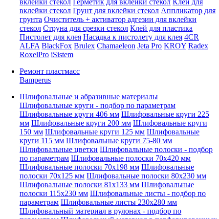
вклейки стекол
Герметик для вклейки стекол
Клей для
вклейки стекол
Грунт для вклейки стекол
Аппликатор для
грунта
Очиститель + активатор адгезии для вклейки
стекол
Струна для срезки стекол
Клей для пластика
Пистолет для клея
Насадка к пистолету для клея
4CR
ALFA
BlackFox
Brulex
Chamaeleon
Jeta Pro
KROY
Radex
RoxelPro
iSistem
Ремонт пластмасс
Bamperus
Шлифовальные и абразивные материалы
Шлифовальные круги - подбор по параметрам
Шлифовальные круги 406 мм
Шлифовальные круги 225
мм
Шлифовальные круги 200 мм
Шлифовальные круги
150 мм
Шлифовальные круги 125 мм
Шлифовальные
круги 115 мм
Шлифовальные круги 75-80 мм
Шлифовальные цветки
Шлифовальные полоски - подбор
по параметрам
Шлифовальные полоски 70x420 мм
Шлифовальные полоски 70x198 мм
Шлифовальные
полоски 70x125 мм
Шлифовальные полоски 80x230 мм
Шлифовальные полоски 81x133 мм
Шлифовальные
полоски 115x230 мм
Шлифовальные листы - подбор по
параметрам
Шлифовальные листы 230x280 мм
Шлифовальный материал в рулонах - подбор по