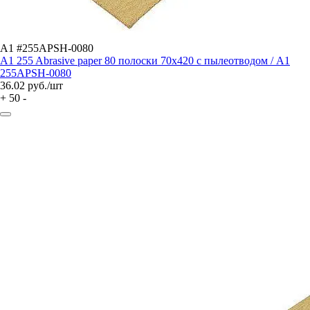
A1 #255APSH-0080
A1 255 Abrasive paper 80 полоски 70x420 с пылеотводом / A1
255APSH-0080
36.02
руб./шт
+
50
-