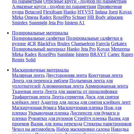
по параметрам
Отрезные круги - подбор по параметрам
Алмазные круги - подбор по параметрам
Проявочная
пудра
Betacord
Flexifoam
Hanko
HYVST
Indasa
Joest
Kovax
Mirka
Omega
Radex
RoxelPro
Schtaer
HB Body абразив
Smirdex
Sunmight
Jeta Pro
Isistem
A1
Полировальные материалы
Полировальные салфетки
Полировальные салфетки в
рулоне
4CR
BlackFox
Brulex
Chamaeleon
Farecla
Gekatex
Полировальный материал
Hanko
Jeta Pro
Kovax
Menzerna
Mirka
Radex
RoxelPro
Sunshine
Isistem
BRAYT
Cartec
Rupes
Remix
Solid
Маскировочные материалы
Малярная лента
Двусторонняя лента
Контурная лента
Лента для переноса эмблем
Подъемная лента для
уплотнителей
Алюминиевая лента
Армированная лента
Тканевая лента
Лента для защиты от прошлифовки
Трафаретная лента
Лента-герметик
Диск для снятия
клейких лент
Адаптер для диска для снятия клейких лент
Маскирующая бумага
Маскирующая пленка
Нож для
пленки
Укрывочная пленка
Диспенсер для бумаги и
пленки
Рукоятки для рулонов
Стрейтч пленка
Валик для
проемов
Валик для зоны перехода
Стикеры парктроников
Чехол на автомобиль
Набор маскировки салона
Накидка