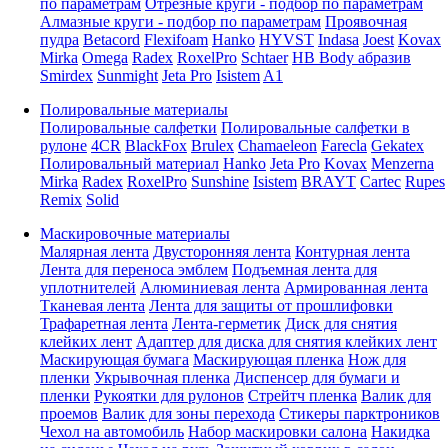
по параметрам
Отрезные круги - подбор по параметрам
Алмазные круги - подбор по параметрам
Проявочная
пудра
Betacord
Flexifoam
Hanko
HYVST
Indasa
Joest
Kovax
Mirka
Omega
Radex
RoxelPro
Schtaer
HB Body абразив
Smirdex
Sunmight
Jeta Pro
Isistem
A1
Полировальные материалы
Полировальные салфетки
Полировальные салфетки в
рулоне
4CR
BlackFox
Brulex
Chamaeleon
Farecla
Gekatex
Полировальный материал
Hanko
Jeta Pro
Kovax
Menzerna
Mirka
Radex
RoxelPro
Sunshine
Isistem
BRAYT
Cartec
Rupes
Remix
Solid
Маскировочные материалы
Малярная лента
Двусторонняя лента
Контурная лента
Лента для переноса эмблем
Подъемная лента для
уплотнителей
Алюминиевая лента
Армированная лента
Тканевая лента
Лента для защиты от прошлифовки
Трафаретная лента
Лента-герметик
Диск для снятия
клейких лент
Адаптер для диска для снятия клейких лент
Маскирующая бумага
Маскирующая пленка
Нож для
пленки
Укрывочная пленка
Диспенсер для бумаги и
пленки
Рукоятки для рулонов
Стрейтч пленка
Валик для
проемов
Валик для зоны перехода
Стикеры парктроников
Чехол на автомобиль
Набор маскировки салона
Накидка