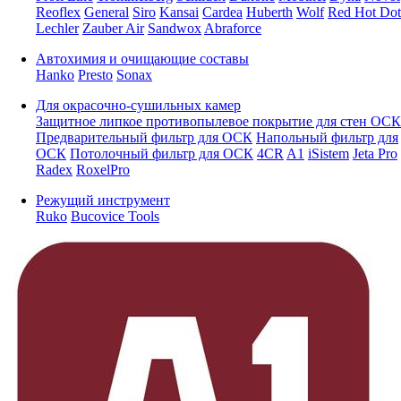
Reoflex
General
Siro
Kansai
Cardea
Huberth
Wolf
Red Hot Dot
Lechler
Zauber Air
Sandwox
Abraforce
Автохимия и очищающие составы
Hanko
Presto
Sonax
Для окрасочно-сушильных камер
Защитное липкое противопылевое покрытие для стен ОСК
Предварительный фильтр для ОСК
Напольный фильтр для
ОСК
Потолочный фильтр для ОСК
4CR
A1
iSistem
Jeta Pro
Radex
RoxelPro
Режущий инструмент
Ruko
Bucovice Tools