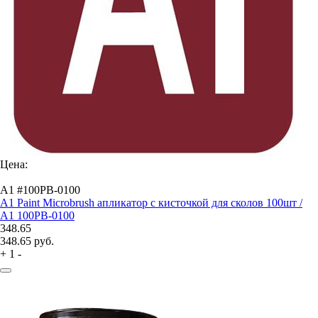
Цена:
A1 #100PB-0100
A1 Paint Microbrush апликатор с кисточкой для сколов 100шт /
A1 100PB-0100
348.65
348.65
руб.
+
1
-