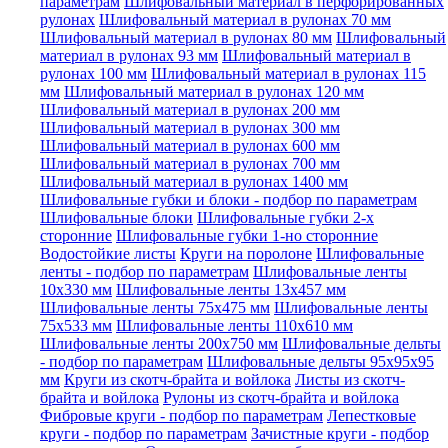
параметрам
Шлифовальный материал в перфорированных
рулонах
Шлифовальный материал в рулонах 70 мм
Шлифовальный материал в рулонах 80 мм
Шлифовальный
материал в рулонах 93 мм
Шлифовальный материал в
рулонах 100 мм
Шлифовальный материал в рулонах 115
мм
Шлифовальный материал в рулонах 120 мм
Шлифовальный материал в рулонах 200 мм
Шлифовальный материал в рулонах 300 мм
Шлифовальный материал в рулонах 600 мм
Шлифовальный материал в рулонах 700 мм
Шлифовальный материал в рулонах 1400 мм
Шлифовальные губки и блоки - подбор по параметрам
Шлифовальные блоки
Шлифовальные губки 2-х
сторонние
Шлифовальные губки 1-но сторонние
Водостойкие листы
Круги на поролоне
Шлифовальные
ленты - подбор по параметрам
Шлифовальные ленты
10x330 мм
Шлифовальные ленты 13x457 мм
Шлифовальные ленты 75x475 мм
Шлифовальные ленты
75x533 мм
Шлифовальные ленты 110x610 мм
Шлифовальные ленты 200x750 мм
Шлифовальные дельты
- подбор по параметрам
Шлифовальные дельты 95x95x95
мм
Круги из скотч-брайта и войлока
Листы из скотч-
брайта и войлока
Рулоны из скотч-брайта и войлока
Фибровые круги - подбор по параметрам
Лепестковые
круги - подбор по параметрам
Зачистные круги - подбор