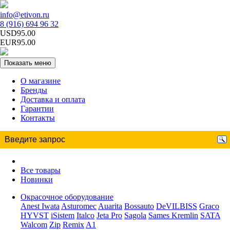
info@etivon.ru
8 (916) 694 96 32
USD95.00
EUR95.00
Показать меню
О магазине
Бренды
Доставка и оплата
Гарантии
Контакты
Все товары
Новинки
Окрасочное оборудование
Anest Iwata
Asturomec
Auarita
Bossauto
DeVILBISS
Graco
HYVST
iSistem
Italco
Jeta Pro
Sagola
Sames Kremlin
SATA
Walcom
Zip
Remix
A1