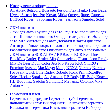
Инструмент и оборудование
A1
Abrex
Betacord
Bossauto
Festool
Flex
Hanko
Horn Bauer
Hyvst
iSistem
Jeta Pro
Kovax
Mirka
Omega
Rupes
Rupes -
BigFoot
Rupes - турбины
Rupes - запчасти
Smirdex
Solid
ЛКМ для авто
Лаки для авто
Грунты для авто
Грунты-наполнители для
авто
Шпатлевки для авто
Отвердители для авто
Эмали для
авто
MIX системы для авто
Добавки к лакам для авто
Антигравийные покрытия для авто
Растворители для авто
Разбавители для авто
Очистители для авто
Аэрозольные
ЛКМ для авто
4CR
ALFA
ARP
Baslac
BCR Red Line
BlackFox
Brulex
Brulex Mix
Chamaeleon
Chamaeleon Ready
Mix
De Beer
Dupli Color
Jeta Pro
Kapci
KROY
KROY
Premium
Maston
MaxMeyer
Motip
NEXA
Normex
Normex
Готовый
Quick Line
Radex
Roberlo
Rock Paint
RoxelPro
Spies Hecker
Spralac
A1
Autolux
HB Body
HB Body Краска
HB Body mix
Sadolin
Sprint ICR
Megamix
Colomix
Vika
Auton
Autop
Герметики и клеи
Герметик в картридже
Герметик в тубе
Герметик
напыляемый
Герметик под кисть
Ленточный герметик
Насадка для герметика
Кисть для герметика
Набор для