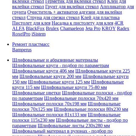
вклейки стекол
Герметик для вклейки стекол
Клей для
вклейки стекол
Грунт для вклейки стекол
Аппликатор для
грунта
Очиститель + активатор адгезии для вклейки
стекол
Струна для срезки стекол
Клей для пластика
Пистолет для клея
Насадка к пистолету для клея
4CR
ALFA
BlackFox
Brulex
Chamaeleon
Jeta Pro
KROY
Radex
RoxelPro
iSistem
Ремонт пластмасс
Bamperus
Шлифовальные и абразивные материалы
Шлифовальные круги - подбор по параметрам
Шлифовальные круги 406 мм
Шлифовальные круги 225
мм
Шлифовальные круги 200 мм
Шлифовальные круги
150 мм
Шлифовальные круги 125 мм
Шлифовальные
круги 115 мм
Шлифовальные круги 75-80 мм
Шлифовальные цветки
Шлифовальные полоски - подбор
по параметрам
Шлифовальные полоски 70x420 мм
Шлифовальные полоски 70x198 мм
Шлифовальные
полоски 70x125 мм
Шлифовальные полоски 80x230 мм
Шлифовальные полоски 81x133 мм
Шлифовальные
полоски 115x230 мм
Шлифовальные листы - подбор по
параметрам
Шлифовальные листы 230x280 мм
Шлифовальный материал в рулонах - подбор по