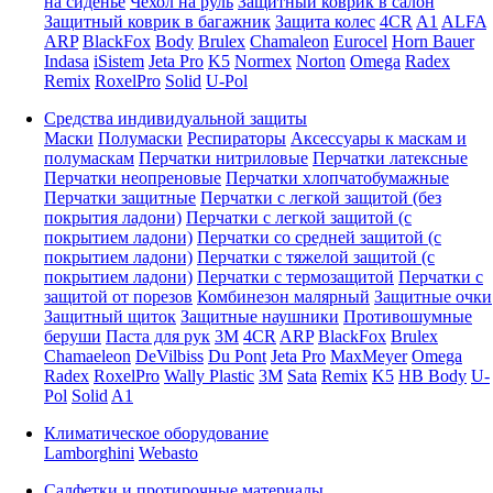
на сиденье
Чехол на руль
Защитный коврик в салон
Защитный коврик в багажник
Защита колес
4CR
A1
ALFA
ARP
BlackFox
Body
Brulex
Chamaleon
Eurocel
Horn Bauer
Indasa
iSistem
Jeta Pro
K5
Normex
Norton
Omega
Radex
Remix
RoxelPro
Solid
U-Pol
Средства индивидуальной защиты
Маски
Полумаски
Респираторы
Аксессуары к маскам и
полумаскам
Перчатки нитриловые
Перчатки латексные
Перчатки неопреновые
Перчатки хлопчатобумажные
Перчатки защитные
Перчатки с легкой защитой (без
покрытия ладони)
Перчатки с легкой защитой (с
покрытием ладони)
Перчатки со средней защитой (с
покрытием ладони)
Перчатки с тяжелой защитой (с
покрытием ладони)
Перчатки с термозащитой
Перчатки с
защитой от порезов
Комбинезон малярный
Защитные очки
Защитный щиток
Защитные наушники
Противошумные
беруши
Паста для рук
3M
4CR
ARP
BlackFox
Brulex
Chamaeleon
DeVilbiss
Du Pont
Jeta Pro
MaxMeyer
Omega
Radex
RoxelPro
Wally Plastic
3M
Sata
Remix
K5
HB Body
U-
Pol
Solid
A1
Климатическое оборудование
Lamborghini
Webasto
Салфетки и протирочные материалы