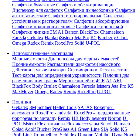
Салфетки бумажные
Салфетки обезжиривающие
Диспенсер для салфеток
Салфетки пылесборные
Салфетки
антистатические
Салфетки полировальные
Салфетки
устойчивые к растворителям
Салфетки абсорбирующие
Салфетки полипропиленовые
Салфетки с пропиткой
Салфетки липкие
3M
A1
Barson
BlackFox
Chamaeleon
Farecla
Gekatex
Hanko
iSistem
Jeta Pro
K5
Kimberly Clark
Omega
Radex
Remix
RoxelPro
Solid
U-POL
Вспомогательные материалы
Мерные емкости
Диспенсеры для мерных емкостей
Прочие емкости
Распылители жидкостей насосного
действия
Пульвелизаторы
Сито-воронки
Тест-пластины
Тест-карты для определения укрывистости
Палочки для
размешивания красок
Мерные линейки
4CR
A1
ARP
BlackFox
Body
Brulex
Chamaleon
Farecla
Isistem
Jeta Pro
K5
MaxMeyer
Omega
Radex
Remix
RoxelPro
U-POL
Новинки
Gekatex
3M
Schtaer
Heller Tools
SATAS
Roxelpro -
автомотив
RoxelPro - indstrial
RoxelPro - твердосплавные
борфрезы по металлу
Remix
HB Body ремонт
Norton
U-
POL
Isistem
Flex запчасти
Flex аксессуары
Scholl
Hamach
Colad
Adolf Bucher
ProGlass
A1
Green Line
SIA
Solid
K5
Profi Line
Trommelberg
Schildex
Duxone
Mobihel
Dyna
Novol