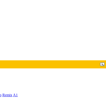
p
Remix
A1