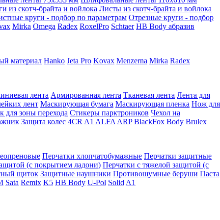
ги из скотч-брайта и войлока
Листы из скотч-брайта и войлока
истные круги - подбор по параметрам
Отрезные круги - подбор
vax
Mirka
Omega
Radex
RoxelPro
Schtaer
HB Body абразив
ый материал
Hanko
Jeta Pro
Kovax
Menzerna
Mirka
Radex
иниевая лента
Армированная лента
Тканевая лента
Лента для
лейких лент
Маскирующая бумага
Маскирующая пленка
Нож для
к для зоны перехода
Стикеры парктроников
Чехол на
ажник
Защита колес
4CR
A1
ALFA
ARP
BlackFox
Body
Brulex
неопреновые
Перчатки хлопчатобумажные
Перчатки защитные
защитой (с покрытием ладони)
Перчатки с тяжелой защитой (с
тный щиток
Защитные наушники
Противошумные беруши
Паста
M
Sata
Remix
K5
HB Body
U-Pol
Solid
A1