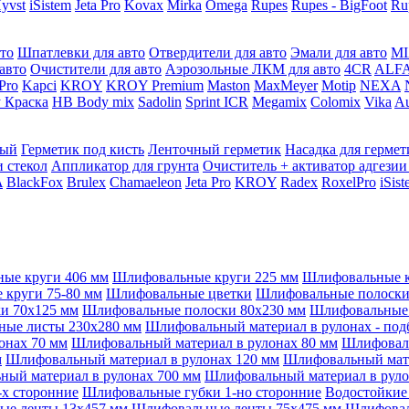
yvst
iSistem
Jeta Pro
Kovax
Mirka
Omega
Rupes
Rupes - BigFoot
Ru
то
Шпатлевки для авто
Отвердители для авто
Эмали для авто
MI
авто
Очистители для авто
Аэрозольные ЛКМ для авто
4CR
ALF
 Pro
Kapci
KROY
KROY Premium
Maston
MaxMeyer
Motip
NEXA
 Краска
HB Body mix
Sadolin
Sprint ICR
Megamix
Colomix
Vika
Au
мый
Герметик под кисть
Ленточный герметик
Насадка для гермет
и стекол
Аппликатор для грунта
Очиститель + активатор адгезии
A
BlackFox
Brulex
Chamaeleon
Jeta Pro
KROY
Radex
RoxelPro
iSis
ые круги 406 мм
Шлифовальные круги 225 мм
Шлифовальные к
круги 75-80 мм
Шлифовальные цветки
Шлифовальные полоски 
и 70x125 мм
Шлифовальные полоски 80x230 мм
Шлифовальные 
ые листы 230x280 мм
Шлифовальный материал в рулонах - под
онах 70 мм
Шлифовальный материал в рулонах 80 мм
Шлифоваль
м
Шлифовальный материал в рулонах 120 мм
Шлифовальный мате
ый материал в рулонах 700 мм
Шлифовальный материал в руло
х сторонние
Шлифовальные губки 1-но сторонние
Водостойкие
ые ленты 13x457 мм
Шлифовальные ленты 75x475 мм
Шлифовал