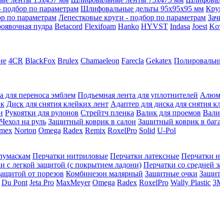
 подбор по параметрам
Шлифовальные дельты 95x95x95 мм
Кру
ор по параметрам
Лепестковые круги - подбор по параметрам
Зач
оявочная пудра
Betacord
Flexifoam
Hanko
HYVST
Indasa
Joest
Ko
не
4CR
BlackFox
Brulex
Chamaeleon
Farecla
Gekatex
Полировальн
а для переноса эмблем
Подъемная лента для уплотнителей
Алюм
ик
Диск для снятия клейких лент
Адаптер для диска для снятия к
и
Рукоятки для рулонов
Стрейтч пленка
Валик для проемов
Вали
Чехол на руль
Защитный коврик в салон
Защитный коврик в баг
mex
Norton
Omega
Radex
Remix
RoxelPro
Solid
U-Pol
олумаскам
Перчатки нитриловые
Перчатки латексные
Перчатки 
и с легкой защитой (с покрытием ладони)
Перчатки со средней 
защитой от порезов
Комбинезон малярный
Защитные очки
Защи
Du Pont
Jeta Pro
MaxMeyer
Omega
Radex
RoxelPro
Wally Plastic
3