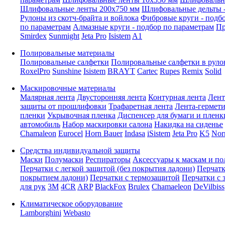
Шлифовальные ленты 200x750 мм
Шлифовальные дельты -
Рулоны из скотч-брайта и войлока
Фибровые круги - подб
по параметрам
Алмазные круги - подбор по параметрам
Пр
Smirdex
Sunmight
Jeta Pro
Isistem
A1
Полировальные материалы
Полировальные салфетки
Полировальные салфетки в руло
RoxelPro
Sunshine
Isistem
BRAYT
Cartec
Rupes
Remix
Solid
Маскировочные материалы
Малярная лента
Двусторонняя лента
Контурная лента
Лент
защиты от прошлифовки
Трафаретная лента
Лента-гермет
пленки
Укрывочная пленка
Диспенсер для бумаги и пленк
автомобиль
Набор маскировки салона
Накидка на сиденье
Chamaleon
Eurocel
Horn Bauer
Indasa
iSistem
Jeta Pro
K5
Nor
Средства индивидуальной защиты
Маски
Полумаски
Респираторы
Аксессуары к маскам и п
Перчатки с легкой защитой (без покрытия ладони)
Перчатк
покрытием ладони)
Перчатки с термозащитой
Перчатки с 
для рук
3M
4CR
ARP
BlackFox
Brulex
Chamaeleon
DeVilbiss
Климатическое оборудование
Lamborghini
Webasto