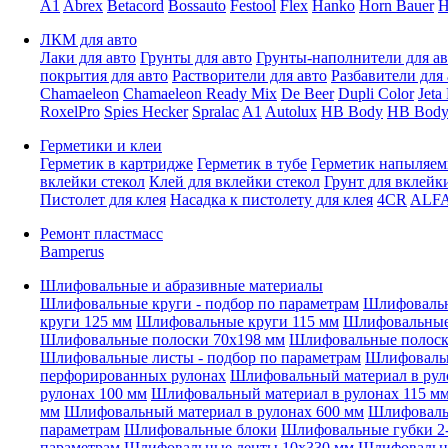
A1
Abrex
Betacord
Bossauto
Festool
Flex
Hanko
Horn Bauer
H
ЛКМ для авто
Лаки для авто
Грунты для авто
Грунты-наполнители для ав
покрытия для авто
Растворители для авто
Разбавители для 
Chamaeleon
Chamaeleon Ready Mix
De Beer
Dupli Color
Jeta
RoxelPro
Spies Hecker
Spralac
A1
Autolux
HB Body
HB Body
Герметики и клеи
Герметик в картридже
Герметик в тубе
Герметик напыляе
вклейки стекол
Клей для вклейки стекол
Грунт для вклейк
Пистолет для клея
Насадка к пистолету для клея
4CR
ALF
Ремонт пластмасс
Bamperus
Шлифовальные и абразивные материалы
Шлифовальные круги - подбор по параметрам
Шлифовальн
круги 125 мм
Шлифовальные круги 115 мм
Шлифовальные 
Шлифовальные полоски 70x198 мм
Шлифовальные полоск
Шлифовальные листы - подбор по параметрам
Шлифовальн
перфорированных рулонах
Шлифовальный материал в рул
рулонах 100 мм
Шлифовальный материал в рулонах 115 м
мм
Шлифовальный материал в рулонах 600 мм
Шлифовальн
параметрам
Шлифовальные блоки
Шлифовальные губки 2-
параметрам
Шлифовальные ленты 10x330 мм
Шлифовальн