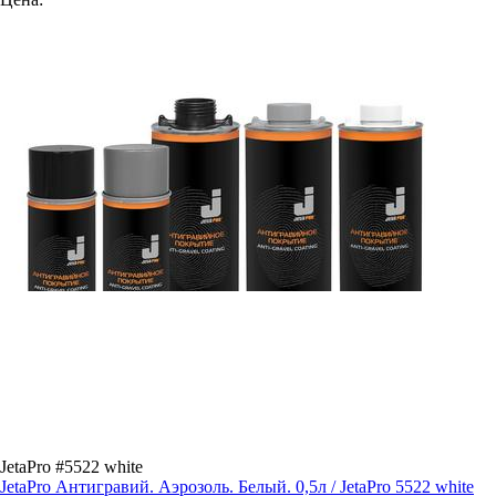
JetaPro #5522 white
JetaPro Антигравий. Аэрозоль. Белый. 0,5л / JetaPro 5522 white