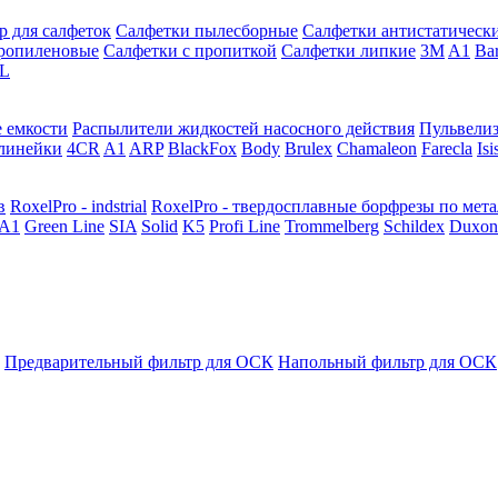
р для салфеток
Салфетки пылесборные
Салфетки антистатическ
ропиленовые
Салфетки с пропиткой
Салфетки липкие
3M
A1
Ba
L
 емкости
Распылители жидкостей насосного действия
Пульвели
линейки
4CR
A1
ARP
BlackFox
Body
Brulex
Chamaleon
Farecla
Isi
в
RoxelPro - indstrial
RoxelPro - твердосплавные борфрезы по мет
A1
Green Line
SIA
Solid
K5
Profi Line
Trommelberg
Schildex
Duxon
Предварительный фильтр для ОСК
Напольный фильтр для ОСК