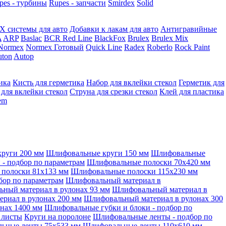
pes - турбины
Rupes - запчасти
Smirdex
Solid
X системы для авто
Добавки к лакам для авто
Антигравийные
A
ARP
Baslac
BCR Red Line
BlackFox
Brulex
Brulex Mix
Normex
Normex Готовый
Quick Line
Radex
Roberlo
Rock Paint
ton
Autop
ика
Кисть для герметика
Набор для вклейки стекол
Герметик для
 для вклейки стекол
Струна для срезки стекол
Клей для пластика
tem
руги 200 мм
Шлифовальные круги 150 мм
Шлифовальные
- подбор по параметрам
Шлифовальные полоски 70x420 мм
полоски 81x133 мм
Шлифовальные полоски 115x230 мм
бор по параметрам
Шлифовальный материал в
ный материал в рулонах 93 мм
Шлифовальный материал в
риал в рулонах 200 мм
Шлифовальный материал в рулонах 300
нах 1400 мм
Шлифовальные губки и блоки - подбор по
 листы
Круги на поролоне
Шлифовальные ленты - подбор по
ьные ленты 75x533 мм
Шлифовальные ленты 110x610 мм