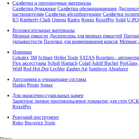
Салфетки и протирочные материалы
Салфетки бумажные
Салфетки обезжиривающие
Диспенсе
растворителям
Салфетки абсорбирующие
Салфетки полип
K5
Kimberly Clark
Omega
Radex
Remix
RoxelPro
Solid
U-PO
Вспомогательные материалы
Мерные емкости
Диспенсеры для мерных емкостей
Прочие
укрывистости
Палочки для размешивания красок
Мерные 
Новинки
Gekatex
3M
Schtaer
Heller Tools
SATAS
Roxelpro - автомоти
Flex аксессуары
Scholl
Hamach
Colad
Adolf Bucher
ProGlass
Wolf
Red Hot Dot
Lechler
Zauber Air
Sandwox
Abraforce
Автохимия и очищающие составы
Hanko
Presto
Sonax
Для окрасочно-сушильных камер
Защитное липкое противопылевое покрытие для стен ОСК
RoxelPro
Режущий инструмент
Ruko
Bucovice Tools
Цена: