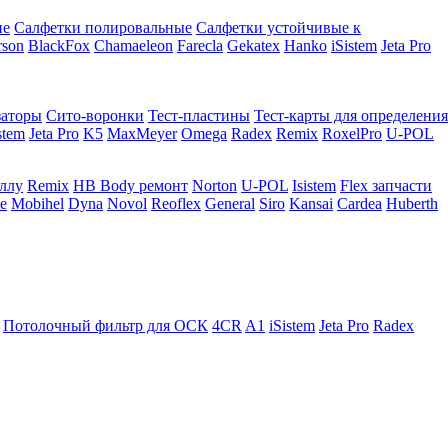
ие
Салфетки полировальные
Салфетки устойчивые к
rson
BlackFox
Chamaeleon
Farecla
Gekatex
Hanko
iSistem
Jeta Pro
заторы
Сито-воронки
Тест-пластины
Тест-карты для определения
stem
Jeta Pro
K5
MaxMeyer
Omega
Radex
Remix
RoxelPro
U-POL
аллу
Remix
HB Body ремонт
Norton
U-POL
Isistem
Flex запчасти
e
Mobihel
Dyna
Novol
Reoflex
General
Siro
Kansai
Cardea
Huberth
Потолочный фильтр для ОСК
4CR
A1
iSistem
Jeta Pro
Radex