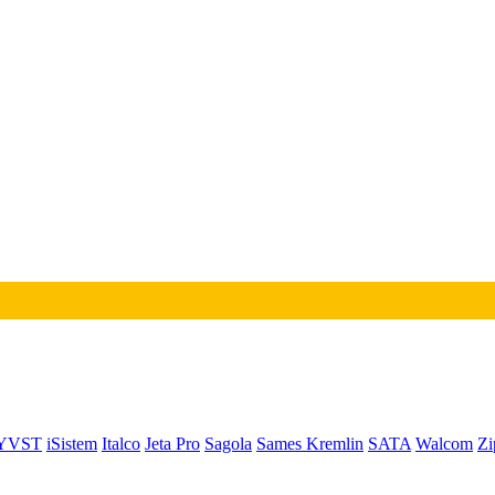
YVST
iSistem
Italco
Jeta Pro
Sagola
Sames Kremlin
SATA
Walcom
Zi