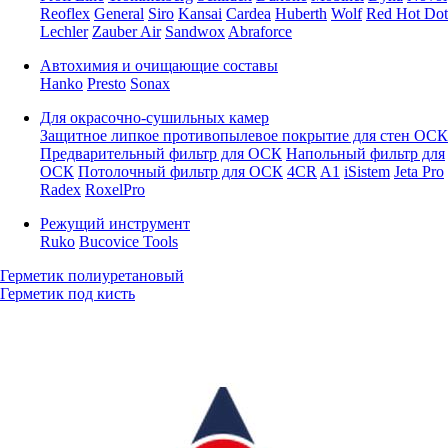
Reoflex
General
Siro
Kansai
Cardea
Huberth
Wolf
Red Hot Dot
Lechler
Zauber Air
Sandwox
Abraforce
Автохимия и очищающие составы
Hanko
Presto
Sonax
Для окрасочно-сушильных камер
Защитное липкое противопылевое покрытие для стен ОСК
Предварительный фильтр для ОСК
Напольный фильтр для
ОСК
Потолочный фильтр для ОСК
4CR
A1
iSistem
Jeta Pro
Radex
RoxelPro
Режущий инструмент
Ruko
Bucovice Tools
Герметик полиуретановый
Герметик под кисть