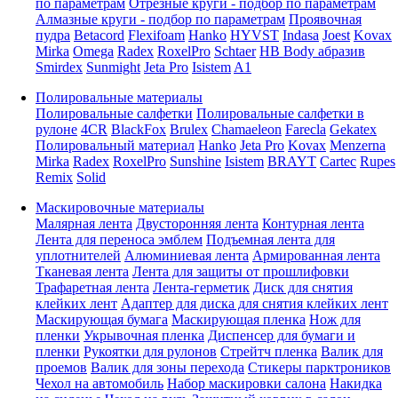
по параметрам
Отрезные круги - подбор по параметрам
Алмазные круги - подбор по параметрам
Проявочная
пудра
Betacord
Flexifoam
Hanko
HYVST
Indasa
Joest
Kovax
Mirka
Omega
Radex
RoxelPro
Schtaer
HB Body абразив
Smirdex
Sunmight
Jeta Pro
Isistem
A1
Полировальные материалы
Полировальные салфетки
Полировальные салфетки в
рулоне
4CR
BlackFox
Brulex
Chamaeleon
Farecla
Gekatex
Полировальный материал
Hanko
Jeta Pro
Kovax
Menzerna
Mirka
Radex
RoxelPro
Sunshine
Isistem
BRAYT
Cartec
Rupes
Remix
Solid
Маскировочные материалы
Малярная лента
Двусторонняя лента
Контурная лента
Лента для переноса эмблем
Подъемная лента для
уплотнителей
Алюминиевая лента
Армированная лента
Тканевая лента
Лента для защиты от прошлифовки
Трафаретная лента
Лента-герметик
Диск для снятия
клейких лент
Адаптер для диска для снятия клейких лент
Маскирующая бумага
Маскирующая пленка
Нож для
пленки
Укрывочная пленка
Диспенсер для бумаги и
пленки
Рукоятки для рулонов
Стрейтч пленка
Валик для
проемов
Валик для зоны перехода
Стикеры парктроников
Чехол на автомобиль
Набор маскировки салона
Накидка