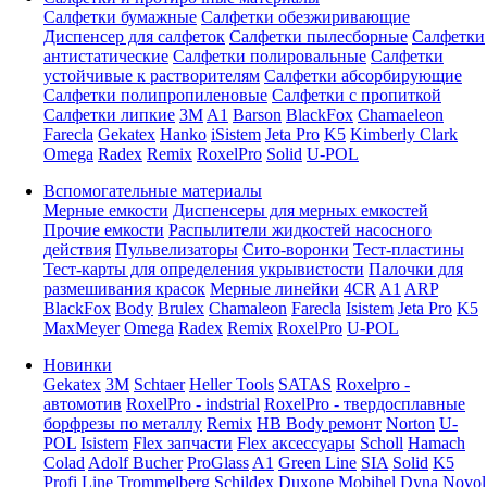
Салфетки бумажные
Салфетки обезжиривающие
Диспенсер для салфеток
Салфетки пылесборные
Салфетки
антистатические
Салфетки полировальные
Салфетки
устойчивые к растворителям
Салфетки абсорбирующие
Салфетки полипропиленовые
Салфетки с пропиткой
Салфетки липкие
3M
A1
Barson
BlackFox
Chamaeleon
Farecla
Gekatex
Hanko
iSistem
Jeta Pro
K5
Kimberly Clark
Omega
Radex
Remix
RoxelPro
Solid
U-POL
Вспомогательные материалы
Мерные емкости
Диспенсеры для мерных емкостей
Прочие емкости
Распылители жидкостей насосного
действия
Пульвелизаторы
Сито-воронки
Тест-пластины
Тест-карты для определения укрывистости
Палочки для
размешивания красок
Мерные линейки
4CR
A1
ARP
BlackFox
Body
Brulex
Chamaleon
Farecla
Isistem
Jeta Pro
K5
MaxMeyer
Omega
Radex
Remix
RoxelPro
U-POL
Новинки
Gekatex
3M
Schtaer
Heller Tools
SATAS
Roxelpro -
автомотив
RoxelPro - indstrial
RoxelPro - твердосплавные
борфрезы по металлу
Remix
HB Body ремонт
Norton
U-
POL
Isistem
Flex запчасти
Flex аксессуары
Scholl
Hamach
Colad
Adolf Bucher
ProGlass
A1
Green Line
SIA
Solid
K5
Profi Line
Trommelberg
Schildex
Duxone
Mobihel
Dyna
Novol