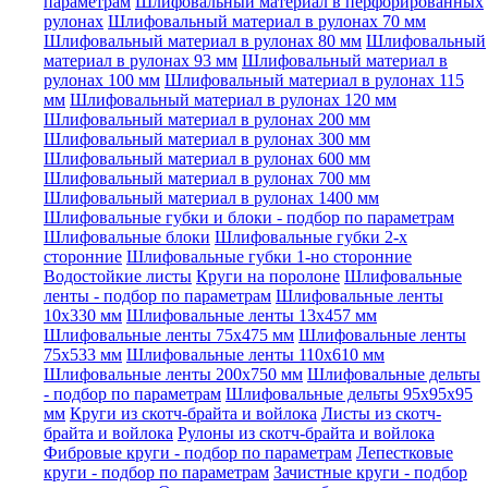
параметрам
Шлифовальный материал в перфорированных
рулонах
Шлифовальный материал в рулонах 70 мм
Шлифовальный материал в рулонах 80 мм
Шлифовальный
материал в рулонах 93 мм
Шлифовальный материал в
рулонах 100 мм
Шлифовальный материал в рулонах 115
мм
Шлифовальный материал в рулонах 120 мм
Шлифовальный материал в рулонах 200 мм
Шлифовальный материал в рулонах 300 мм
Шлифовальный материал в рулонах 600 мм
Шлифовальный материал в рулонах 700 мм
Шлифовальный материал в рулонах 1400 мм
Шлифовальные губки и блоки - подбор по параметрам
Шлифовальные блоки
Шлифовальные губки 2-х
сторонние
Шлифовальные губки 1-но сторонние
Водостойкие листы
Круги на поролоне
Шлифовальные
ленты - подбор по параметрам
Шлифовальные ленты
10x330 мм
Шлифовальные ленты 13x457 мм
Шлифовальные ленты 75x475 мм
Шлифовальные ленты
75x533 мм
Шлифовальные ленты 110x610 мм
Шлифовальные ленты 200x750 мм
Шлифовальные дельты
- подбор по параметрам
Шлифовальные дельты 95x95x95
мм
Круги из скотч-брайта и войлока
Листы из скотч-
брайта и войлока
Рулоны из скотч-брайта и войлока
Фибровые круги - подбор по параметрам
Лепестковые
круги - подбор по параметрам
Зачистные круги - подбор