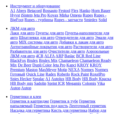
Инструмент и оборудование
A1
Abrex
Betacord
Bossauto
Festool
Flex
Hanko
Horn Bauer
Hyvst
iSistem
Jeta Pro
Kovax
Mirka
Omega
Rupes
Rupes -
BigFoot
Rupes - турбины
Rupes - запчасти
Smirdex
Solid
ЛКМ для авто
Лаки для авто
Грунты для авто
Грунты-наполнители для
авто
Шпатлевки для авто
Отвердители для авто
Эмали для
авто
MIX системы для авто
Добавки к лакам для авто
Антигравийные покрытия для авто
Растворители для авто
Разбавители для авто
Очистители для авто
Аэрозольные
ЛКМ для авто
4CR
ALFA
ARP
Baslac
BCR Red Line
BlackFox
Brulex
Brulex Mix
Chamaeleon
Chamaeleon Ready
Mix
De Beer
Dupli Color
Jeta Pro
Kapci
KROY
KROY
Premium
Maston
MaxMeyer
Motip
NEXA
Normex
Normex
Готовый
Quick Line
Radex
Roberlo
Rock Paint
RoxelPro
Spies Hecker
Spralac
A1
Autolux
HB Body
HB Body Краска
HB Body mix
Sadolin
Sprint ICR
Megamix
Colomix
Vika
Auton
Autop
Герметики и клеи
Герметик в картридже
Герметик в тубе
Герметик
напыляемый
Герметик под кисть
Ленточный герметик
Насадка для герметика
Кисть для герметика
Набор для