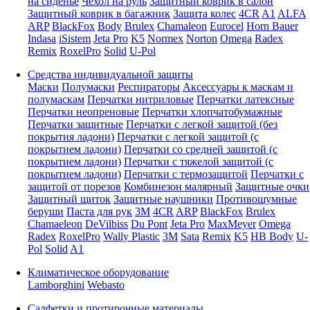
на сиденье
Чехол на руль
Защитный коврик в салон
Защитный коврик в багажник
Защита колес
4CR
A1
ALFA
ARP
BlackFox
Body
Brulex
Chamaleon
Eurocel
Horn Bauer
Indasa
iSistem
Jeta Pro
K5
Normex
Norton
Omega
Radex
Remix
RoxelPro
Solid
U-Pol
Средства индивидуальной защиты
Маски
Полумаски
Респираторы
Аксессуары к маскам и
полумаскам
Перчатки нитриловые
Перчатки латексные
Перчатки неопреновые
Перчатки хлопчатобумажные
Перчатки защитные
Перчатки с легкой защитой (без
покрытия ладони)
Перчатки с легкой защитой (с
покрытием ладони)
Перчатки со средней защитой (с
покрытием ладони)
Перчатки с тяжелой защитой (с
покрытием ладони)
Перчатки с термозащитой
Перчатки с
защитой от порезов
Комбинезон малярный
Защитные очки
Защитный щиток
Защитные наушники
Противошумные
беруши
Паста для рук
3M
4CR
ARP
BlackFox
Brulex
Chamaeleon
DeVilbiss
Du Pont
Jeta Pro
MaxMeyer
Omega
Radex
RoxelPro
Wally Plastic
3M
Sata
Remix
K5
HB Body
U-
Pol
Solid
A1
Климатическое оборудование
Lamborghini
Webasto
Салфетки и протирочные материалы