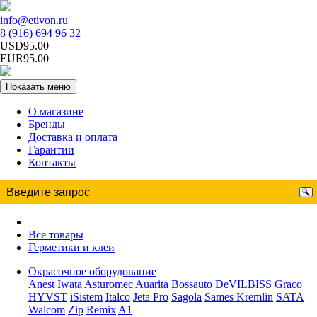
info@etivon.ru
8 (916) 694 96 32
USD95.00
EUR95.00
Показать меню
О магазине
Бренды
Доставка и оплата
Гарантии
Контакты
Все товары
Герметики и клеи
Окрасочное оборудование
Anest Iwata
Asturomec
Auarita
Bossauto
DeVILBISS
Graco
HYVST
iSistem
Italco
Jeta Pro
Sagola
Sames Kremlin
SATA
Walcom
Zip
Remix
A1