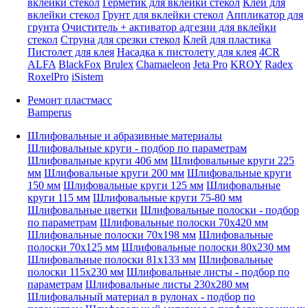
вклейки стекол
Герметик для вклейки стекол
Клей для
вклейки стекол
Грунт для вклейки стекол
Аппликатор для
грунта
Очиститель + активатор адгезии для вклейки
стекол
Струна для срезки стекол
Клей для пластика
Пистолет для клея
Насадка к пистолету для клея
4CR
ALFA
BlackFox
Brulex
Chamaeleon
Jeta Pro
KROY
Radex
RoxelPro
iSistem
Ремонт пластмасс
Bamperus
Шлифовальные и абразивные материалы
Шлифовальные круги - подбор по параметрам
Шлифовальные круги 406 мм
Шлифовальные круги 225
мм
Шлифовальные круги 200 мм
Шлифовальные круги
150 мм
Шлифовальные круги 125 мм
Шлифовальные
круги 115 мм
Шлифовальные круги 75-80 мм
Шлифовальные цветки
Шлифовальные полоски - подбор
по параметрам
Шлифовальные полоски 70x420 мм
Шлифовальные полоски 70x198 мм
Шлифовальные
полоски 70x125 мм
Шлифовальные полоски 80x230 мм
Шлифовальные полоски 81x133 мм
Шлифовальные
полоски 115x230 мм
Шлифовальные листы - подбор по
параметрам
Шлифовальные листы 230x280 мм
Шлифовальный материал в рулонах - подбор по