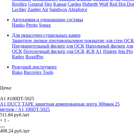
Reoflex
General
Siro
Kansai
Cardea
Huberth
Wolf
Red Hot Dot
Lechler
Zauber Air
Sandwox
Abraforce
Автохимия и очищающие составы
Hanko
Presto
Sonax
Для окрасочно-сушильных камер
Защитное липкое противопылевое покрытие для стен ОСК
Предварительный фильтр для ОСК
Напольный фильтр для
ОСК
Потолочный фильтр для ОСК
4CR
A1
iSistem
Jeta Pro
Radex
RoxelPro
Режущий инструмент
Ruko
Bucovice Tools
Цена:
A1 #100DT-5025
A1 DUCT TAPE защитная армированная лента 300мкм 25
метров / A1 100DT-5025
511.84
руб./шт
+
1
-
498.24
руб./шт