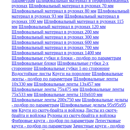
параметрам
Шлифовальный материал в перфорированных
рулонах
Шлифовальный материал в рулонах 70 мм
Шлифовальный материал в рулонах 80 мм
Шлифовальный
материал в рулонах 93 мм
Шлифовальный материал в
рулонах 100 мм
Шлифовальный материал в рулонах 115
мм
Шлифовальный материал в рулонах 120 мм
Шлифовальный материал в рулонах 200 мм
Шлифовальный материал в рулонах 300 мм
Шлифовальный материал в рулонах 600 мм
Шлифовальный материал в рулонах 700 мм
Шлифовальный материал в рулонах 1400 мм
Шлифовальные губки и блоки - подбор по параметрам
Шлифовальные блоки
Шлифовальные губки 2-х
сторонние
Шлифовальные губки 1-но сторонние
Водостойкие листы
Круги на поролоне
Шлифовальные
ленты - подбор по параметрам
Шлифовальные ленты
10x330 мм
Шлифовальные ленты 13x457 мм
Шлифовальные ленты 75x475 мм
Шлифовальные ленты
75x533 мм
Шлифовальные ленты 110x610 мм
Шлифовальные ленты 200x750 мм
Шлифовальные дельты
- подбор по параметрам
Шлифовальные дельты 95x95x95
мм
Круги из скотч-брайта и войлока
Листы из скотч-
брайта и войлока
Рулоны из скотч-брайта и войлока
Фибровые круги - подбор по параметрам
Лепестковые
круги - подбор по параметрам
Зачистные круги - подбор