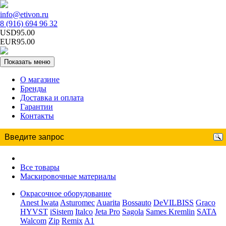
info@etivon.ru
8 (916) 694 96 32
USD95.00
EUR95.00
Показать меню
О магазине
Бренды
Доставка и оплата
Гарантии
Контакты
Все товары
Маскировочные материалы
Окрасочное оборудование
Anest Iwata
Asturomec
Auarita
Bossauto
DeVILBISS
Graco
HYVST
iSistem
Italco
Jeta Pro
Sagola
Sames Kremlin
SATA
Walcom
Zip
Remix
A1