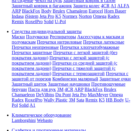
на сиденье
Чехол на руль
Защитный коврик в салон
Защитный коврик в багажник
Защита колес
4CR
A1
ALFA
ARP
BlackFox
Body
Brulex
Chamaleon
Eurocel
Horn Bauer
Indasa
iSistem
Jeta Pro
K5
Normex
Norton
Omega
Radex
Remix
RoxelPro
Solid
U-Pol
Средства индивидуальной защиты
Маски
Полумаски
Респираторы
Аксессуары к маскам и
полумаскам
Перчатки нитриловые
Перчатки латексные
Перчатки неопреновые
Перчатки хлопчатобумажные
Перчатки защитные
Перчатки с легкой защитой (без
покрытия ладони)
Перчатки с легкой защитой (с
покрытием ладони)
Перчатки со средней защитой (с
покрытием ладони)
Перчатки с тяжелой защитой (с
покрытием ладони)
Перчатки с термозащитой
Перчатки с
защитой от порезов
Комбинезон малярный
Защитные очки
Защитный щиток
Защитные наушники
Противошумные
беруши
Паста для рук
3M
4CR
ARP
BlackFox
Brulex
Chamaeleon
DeVilbiss
Du Pont
Jeta Pro
MaxMeyer
Omega
Radex
RoxelPro
Wally Plastic
3M
Sata
Remix
K5
HB Body
U-
Pol
Solid
A1
Климатическое оборудование
Lamborghini
Webasto
Салфетки и протирочные материалы