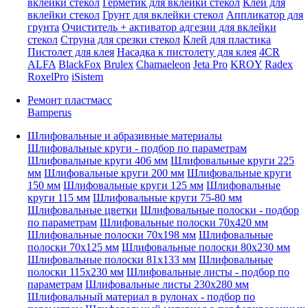
вклейки стекол
Герметик для вклейки стекол
Клей для
вклейки стекол
Грунт для вклейки стекол
Аппликатор для
грунта
Очиститель + активатор адгезии для вклейки
стекол
Струна для срезки стекол
Клей для пластика
Пистолет для клея
Насадка к пистолету для клея
4CR
ALFA
BlackFox
Brulex
Chamaeleon
Jeta Pro
KROY
Radex
RoxelPro
iSistem
Ремонт пластмасс
Bamperus
Шлифовальные и абразивные материалы
Шлифовальные круги - подбор по параметрам
Шлифовальные круги 406 мм
Шлифовальные круги 225
мм
Шлифовальные круги 200 мм
Шлифовальные круги
150 мм
Шлифовальные круги 125 мм
Шлифовальные
круги 115 мм
Шлифовальные круги 75-80 мм
Шлифовальные цветки
Шлифовальные полоски - подбор
по параметрам
Шлифовальные полоски 70x420 мм
Шлифовальные полоски 70x198 мм
Шлифовальные
полоски 70x125 мм
Шлифовальные полоски 80x230 мм
Шлифовальные полоски 81x133 мм
Шлифовальные
полоски 115x230 мм
Шлифовальные листы - подбор по
параметрам
Шлифовальные листы 230x280 мм
Шлифовальный материал в рулонах - подбор по