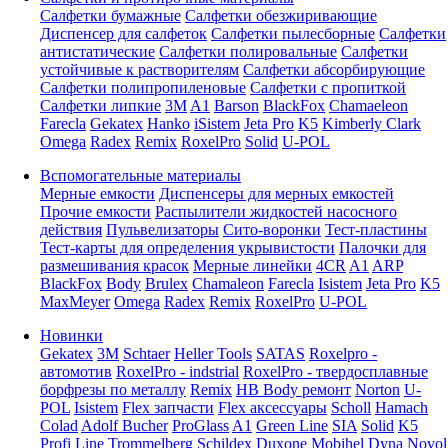
Салфетки бумажные
Салфетки обезжиривающие
Диспенсер для салфеток
Салфетки пылесборные
Салфетки
антистатические
Салфетки полировальные
Салфетки
устойчивые к растворителям
Салфетки абсорбирующие
Салфетки полипропиленовые
Салфетки с пропиткой
Салфетки липкие
3M
A1
Barson
BlackFox
Chamaeleon
Farecla
Gekatex
Hanko
iSistem
Jeta Pro
K5
Kimberly Clark
Omega
Radex
Remix
RoxelPro
Solid
U-POL
Вспомогательные материалы
Мерные емкости
Диспенсеры для мерных емкостей
Прочие емкости
Распылители жидкостей насосного
действия
Пульвелизаторы
Сито-воронки
Тест-пластины
Тест-карты для определения укрывистости
Палочки для
размешивания красок
Мерные линейки
4CR
A1
ARP
BlackFox
Body
Brulex
Chamaleon
Farecla
Isistem
Jeta Pro
K5
MaxMeyer
Omega
Radex
Remix
RoxelPro
U-POL
Новинки
Gekatex
3M
Schtaer
Heller Tools
SATAS
Roxelpro -
автомотив
RoxelPro - indstrial
RoxelPro - твердосплавные
борфрезы по металлу
Remix
HB Body ремонт
Norton
U-
POL
Isistem
Flex запчасти
Flex аксессуары
Scholl
Hamach
Colad
Adolf Bucher
ProGlass
A1
Green Line
SIA
Solid
K5
Profi Line
Trommelberg
Schildex
Duxone
Mobihel
Dyna
Novol