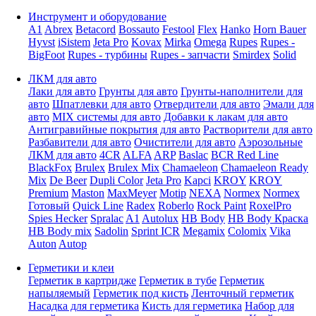
Инструмент и оборудование
A1
Abrex
Betacord
Bossauto
Festool
Flex
Hanko
Horn Bauer
Hyvst
iSistem
Jeta Pro
Kovax
Mirka
Omega
Rupes
Rupes -
BigFoot
Rupes - турбины
Rupes - запчасти
Smirdex
Solid
ЛКМ для авто
Лаки для авто
Грунты для авто
Грунты-наполнители для
авто
Шпатлевки для авто
Отвердители для авто
Эмали для
авто
MIX системы для авто
Добавки к лакам для авто
Антигравийные покрытия для авто
Растворители для авто
Разбавители для авто
Очистители для авто
Аэрозольные
ЛКМ для авто
4CR
ALFA
ARP
Baslac
BCR Red Line
BlackFox
Brulex
Brulex Mix
Chamaeleon
Chamaeleon Ready
Mix
De Beer
Dupli Color
Jeta Pro
Kapci
KROY
KROY
Premium
Maston
MaxMeyer
Motip
NEXA
Normex
Normex
Готовый
Quick Line
Radex
Roberlo
Rock Paint
RoxelPro
Spies Hecker
Spralac
A1
Autolux
HB Body
HB Body Краска
HB Body mix
Sadolin
Sprint ICR
Megamix
Colomix
Vika
Auton
Autop
Герметики и клеи
Герметик в картридже
Герметик в тубе
Герметик
напыляемый
Герметик под кисть
Ленточный герметик
Насадка для герметика
Кисть для герметика
Набор для