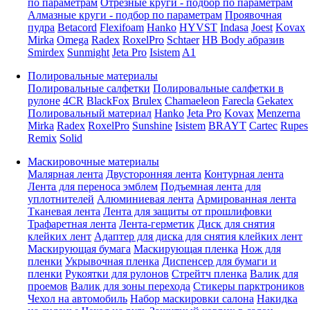
по параметрам
Отрезные круги - подбор по параметрам
Алмазные круги - подбор по параметрам
Проявочная
пудра
Betacord
Flexifoam
Hanko
HYVST
Indasa
Joest
Kovax
Mirka
Omega
Radex
RoxelPro
Schtaer
HB Body абразив
Smirdex
Sunmight
Jeta Pro
Isistem
A1
Полировальные материалы
Полировальные салфетки
Полировальные салфетки в
рулоне
4CR
BlackFox
Brulex
Chamaeleon
Farecla
Gekatex
Полировальный материал
Hanko
Jeta Pro
Kovax
Menzerna
Mirka
Radex
RoxelPro
Sunshine
Isistem
BRAYT
Cartec
Rupes
Remix
Solid
Маскировочные материалы
Малярная лента
Двусторонняя лента
Контурная лента
Лента для переноса эмблем
Подъемная лента для
уплотнителей
Алюминиевая лента
Армированная лента
Тканевая лента
Лента для защиты от прошлифовки
Трафаретная лента
Лента-герметик
Диск для снятия
клейких лент
Адаптер для диска для снятия клейких лент
Маскирующая бумага
Маскирующая пленка
Нож для
пленки
Укрывочная пленка
Диспенсер для бумаги и
пленки
Рукоятки для рулонов
Стрейтч пленка
Валик для
проемов
Валик для зоны перехода
Стикеры парктроников
Чехол на автомобиль
Набор маскировки салона
Накидка