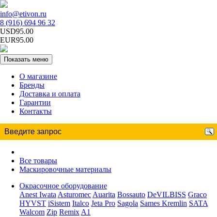
info@etivon.ru
8 (916) 694 96 32
USD95.00
EUR95.00
Показать меню
О магазине
Бренды
Доставка и оплата
Гарантии
Контакты
Все товары
Маскировочные материалы
Окрасочное оборудование
Anest Iwata
Asturomec
Auarita
Bossauto
DeVILBISS
Graco
HYVST
iSistem
Italco
Jeta Pro
Sagola
Sames Kremlin
SATA
Walcom
Zip
Remix
A1