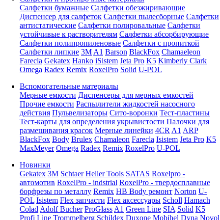
Салфетки бумажные
Салфетки обезжиривающие
Диспенсер для салфеток
Салфетки пылесборные
Салфетки
антистатические
Салфетки полировальные
Салфетки
устойчивые к растворителям
Салфетки абсорбирующие
Салфетки полипропиленовые
Салфетки с пропиткой
Салфетки липкие
3M
A1
Barson
BlackFox
Chamaeleon
Farecla
Gekatex
Hanko
iSistem
Jeta Pro
K5
Kimberly Clark
Omega
Radex
Remix
RoxelPro
Solid
U-POL
Вспомогательные материалы
Мерные емкости
Диспенсеры для мерных емкостей
Прочие емкости
Распылители жидкостей насосного
действия
Пульвелизаторы
Сито-воронки
Тест-пластины
Тест-карты для определения укрывистости
Палочки для
размешивания красок
Мерные линейки
4CR
A1
ARP
BlackFox
Body
Brulex
Chamaleon
Farecla
Isistem
Jeta Pro
K5
MaxMeyer
Omega
Radex
Remix
RoxelPro
U-POL
Новинки
Gekatex
3M
Schtaer
Heller Tools
SATAS
Roxelpro -
автомотив
RoxelPro - indstrial
RoxelPro - твердосплавные
борфрезы по металлу
Remix
HB Body ремонт
Norton
U-
POL
Isistem
Flex запчасти
Flex аксессуары
Scholl
Hamach
Colad
Adolf Bucher
ProGlass
A1
Green Line
SIA
Solid
K5
Profi Line
Trommelberg
Schildex
Duxone
Mobihel
Dyna
Novol