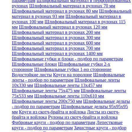
параметрам
Шлифовальный материал в перфорированных
рулонах
Шлифовальный материал в рулонах 70 мм
Шлифовальный материал в рулонах 80 мм
Шлифовальный
материал в рулонах 93 мм
Шлифовальный материал в
рулонах 100 мм
Шлифовальный материал в рулонах 115
мм
Шлифовальный материал в рулонах 120 мм
Шлифовальный материал в рулонах 200 мм
Шлифовальный материал в рулонах 300 мм
Шлифовальный материал в рулонах 600 мм
Шлифовальный материал в рулонах 700 мм
Шлифовальный материал в рулонах 1400 мм
Шлифовальные губки и блоки - подбор по параметрам
Шлифовальные блоки
Шлифовальные губки 2-х
сторонние
Шлифовальные губки 1-но сторонние
Водостойкие листы
Круги на поролоне
Шлифовальные
ленты - подбор по параметрам
Шлифовальные ленты
10x330 мм
Шлифовальные ленты 13x457 мм
Шлифовальные ленты 75x475 мм
Шлифовальные ленты
75x533 мм
Шлифовальные ленты 110x610 мм
Шлифовальные ленты 200x750 мм
Шлифовальные дельты
- подбор по параметрам
Шлифовальные дельты 95x95x95
мм
Круги из скотч-брайта и войлока
Листы из скотч-
брайта и войлока
Рулоны из скотч-брайта и войлока
Фибровые круги - подбор по параметрам
Лепестковые
круги - подбор по параметрам
Зачистные круги - подбор