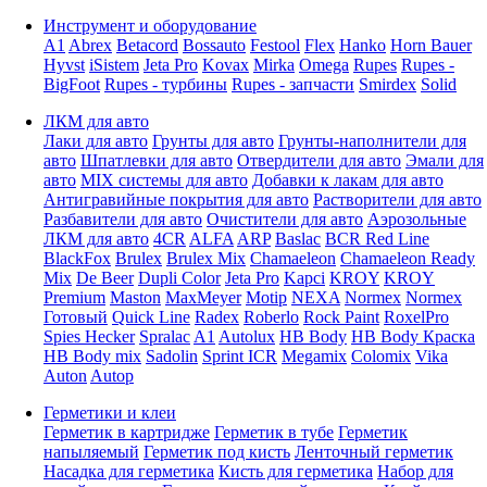
Инструмент и оборудование
A1
Abrex
Betacord
Bossauto
Festool
Flex
Hanko
Horn Bauer
Hyvst
iSistem
Jeta Pro
Kovax
Mirka
Omega
Rupes
Rupes -
BigFoot
Rupes - турбины
Rupes - запчасти
Smirdex
Solid
ЛКМ для авто
Лаки для авто
Грунты для авто
Грунты-наполнители для
авто
Шпатлевки для авто
Отвердители для авто
Эмали для
авто
MIX системы для авто
Добавки к лакам для авто
Антигравийные покрытия для авто
Растворители для авто
Разбавители для авто
Очистители для авто
Аэрозольные
ЛКМ для авто
4CR
ALFA
ARP
Baslac
BCR Red Line
BlackFox
Brulex
Brulex Mix
Chamaeleon
Chamaeleon Ready
Mix
De Beer
Dupli Color
Jeta Pro
Kapci
KROY
KROY
Premium
Maston
MaxMeyer
Motip
NEXA
Normex
Normex
Готовый
Quick Line
Radex
Roberlo
Rock Paint
RoxelPro
Spies Hecker
Spralac
A1
Autolux
HB Body
HB Body Краска
HB Body mix
Sadolin
Sprint ICR
Megamix
Colomix
Vika
Auton
Autop
Герметики и клеи
Герметик в картридже
Герметик в тубе
Герметик
напыляемый
Герметик под кисть
Ленточный герметик
Насадка для герметика
Кисть для герметика
Набор для