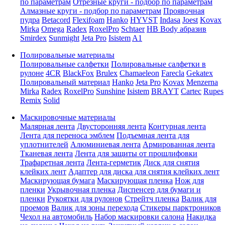
по параметрам
Отрезные круги - подбор по параметрам
Алмазные круги - подбор по параметрам
Проявочная
пудра
Betacord
Flexifoam
Hanko
HYVST
Indasa
Joest
Kovax
Mirka
Omega
Radex
RoxelPro
Schtaer
HB Body абразив
Smirdex
Sunmight
Jeta Pro
Isistem
A1
Полировальные материалы
Полировальные салфетки
Полировальные салфетки в
рулоне
4CR
BlackFox
Brulex
Chamaeleon
Farecla
Gekatex
Полировальный материал
Hanko
Jeta Pro
Kovax
Menzerna
Mirka
Radex
RoxelPro
Sunshine
Isistem
BRAYT
Cartec
Rupes
Remix
Solid
Маскировочные материалы
Малярная лента
Двусторонняя лента
Контурная лента
Лента для переноса эмблем
Подъемная лента для
уплотнителей
Алюминиевая лента
Армированная лента
Тканевая лента
Лента для защиты от прошлифовки
Трафаретная лента
Лента-герметик
Диск для снятия
клейких лент
Адаптер для диска для снятия клейких лент
Маскирующая бумага
Маскирующая пленка
Нож для
пленки
Укрывочная пленка
Диспенсер для бумаги и
пленки
Рукоятки для рулонов
Стрейтч пленка
Валик для
проемов
Валик для зоны перехода
Стикеры парктроников
Чехол на автомобиль
Набор маскировки салона
Накидка