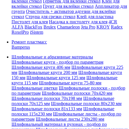
вклейки стекол
Герметик для вклейки стекол
Клей для
вклейки стекол
Грунт для вклейки стекол
Аппликатор для
грунта
Очиститель + активатор адгезии для вклейки
стекол
Струна для срезки стекол
Клей для пластика
Пистолет для клея
Насадка к пистолету для клея
4CR
ALFA
BlackFox
Brulex
Chamaeleon
Jeta Pro
KROY
Radex
RoxelPro
iSistem
Ремонт пластмасс
Bamperus
Шлифовальные и абразивные материалы
Шлифовальные круги - подбор по параметрам
Шлифовальные круги 406 мм
Шлифовальные круги 225
мм
Шлифовальные круги 200 мм
Шлифовальные круги
150 мм
Шлифовальные круги 125 мм
Шлифовальные
круги 115 мм
Шлифовальные круги 75-80 мм
Шлифовальные цветки
Шлифовальные полоски - подбор
по параметрам
Шлифовальные полоски 70x420 мм
Шлифовальные полоски 70x198 мм
Шлифовальные
полоски 70x125 мм
Шлифовальные полоски 80x230 мм
Шлифовальные полоски 81x133 мм
Шлифовальные
полоски 115x230 мм
Шлифовальные листы - подбор по
параметрам
Шлифовальные листы 230x280 мм
Шлифовальный материал в рулонах - подбор по