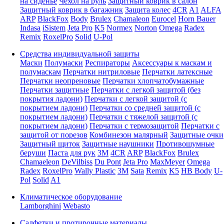
на сиденье
Чехол на руль
Защитный коврик в салон
Защитный коврик в багажник
Защита колес
4CR
A1
ALFA
ARP
BlackFox
Body
Brulex
Chamaleon
Eurocel
Horn Bauer
Indasa
iSistem
Jeta Pro
K5
Normex
Norton
Omega
Radex
Remix
RoxelPro
Solid
U-Pol
Средства индивидуальной защиты
Маски
Полумаски
Респираторы
Аксессуары к маскам и
полумаскам
Перчатки нитриловые
Перчатки латексные
Перчатки неопреновые
Перчатки хлопчатобумажные
Перчатки защитные
Перчатки с легкой защитой (без
покрытия ладони)
Перчатки с легкой защитой (с
покрытием ладони)
Перчатки со средней защитой (с
покрытием ладони)
Перчатки с тяжелой защитой (с
покрытием ладони)
Перчатки с термозащитой
Перчатки с
защитой от порезов
Комбинезон малярный
Защитные очки
Защитный щиток
Защитные наушники
Противошумные
беруши
Паста для рук
3M
4CR
ARP
BlackFox
Brulex
Chamaeleon
DeVilbiss
Du Pont
Jeta Pro
MaxMeyer
Omega
Radex
RoxelPro
Wally Plastic
3M
Sata
Remix
K5
HB Body
U-
Pol
Solid
A1
Климатическое оборудование
Lamborghini
Webasto
Салфетки и протирочные материалы