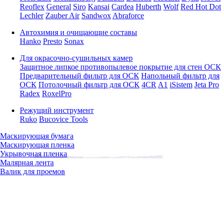
Reoflex
General
Siro
Kansai
Cardea
Huberth
Wolf
Red Hot Dot
Lechler
Zauber Air
Sandwox
Abraforce
Автохимия и очищающие составы
Hanko
Presto
Sonax
Для окрасочно-сушильных камер
Защитное липкое противопылевое покрытие для стен ОСК
Предварительный фильтр для ОСК
Напольный фильтр для
ОСК
Потолочный фильтр для ОСК
4CR
A1
iSistem
Jeta Pro
Radex
RoxelPro
Режущий инструмент
Ruko
Bucovice Tools
Маскирующая бумага
Маскирующая пленка
Укрывочная пленка
Малярная лента
Валик для проемов