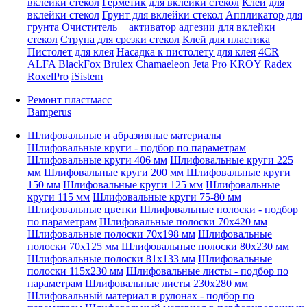
вклейки стекол
Герметик для вклейки стекол
Клей для
вклейки стекол
Грунт для вклейки стекол
Аппликатор для
грунта
Очиститель + активатор адгезии для вклейки
стекол
Струна для срезки стекол
Клей для пластика
Пистолет для клея
Насадка к пистолету для клея
4CR
ALFA
BlackFox
Brulex
Chamaeleon
Jeta Pro
KROY
Radex
RoxelPro
iSistem
Ремонт пластмасс
Bamperus
Шлифовальные и абразивные материалы
Шлифовальные круги - подбор по параметрам
Шлифовальные круги 406 мм
Шлифовальные круги 225
мм
Шлифовальные круги 200 мм
Шлифовальные круги
150 мм
Шлифовальные круги 125 мм
Шлифовальные
круги 115 мм
Шлифовальные круги 75-80 мм
Шлифовальные цветки
Шлифовальные полоски - подбор
по параметрам
Шлифовальные полоски 70x420 мм
Шлифовальные полоски 70x198 мм
Шлифовальные
полоски 70x125 мм
Шлифовальные полоски 80x230 мм
Шлифовальные полоски 81x133 мм
Шлифовальные
полоски 115x230 мм
Шлифовальные листы - подбор по
параметрам
Шлифовальные листы 230x280 мм
Шлифовальный материал в рулонах - подбор по