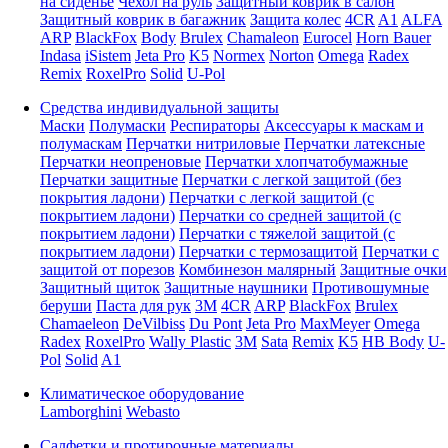
на сиденье
Чехол на руль
Защитный коврик в салон
Защитный коврик в багажник
Защита колес
4CR
A1
ALFA
ARP
BlackFox
Body
Brulex
Chamaleon
Eurocel
Horn Bauer
Indasa
iSistem
Jeta Pro
K5
Normex
Norton
Omega
Radex
Remix
RoxelPro
Solid
U-Pol
Средства индивидуальной защиты
Маски
Полумаски
Респираторы
Аксессуары к маскам и
полумаскам
Перчатки нитриловые
Перчатки латексные
Перчатки неопреновые
Перчатки хлопчатобумажные
Перчатки защитные
Перчатки с легкой защитой (без
покрытия ладони)
Перчатки с легкой защитой (с
покрытием ладони)
Перчатки со средней защитой (с
покрытием ладони)
Перчатки с тяжелой защитой (с
покрытием ладони)
Перчатки с термозащитой
Перчатки с
защитой от порезов
Комбинезон малярный
Защитные очки
Защитный щиток
Защитные наушники
Противошумные
беруши
Паста для рук
3M
4CR
ARP
BlackFox
Brulex
Chamaeleon
DeVilbiss
Du Pont
Jeta Pro
MaxMeyer
Omega
Radex
RoxelPro
Wally Plastic
3M
Sata
Remix
K5
HB Body
U-
Pol
Solid
A1
Климатическое оборудование
Lamborghini
Webasto
Салфетки и протирочные материалы