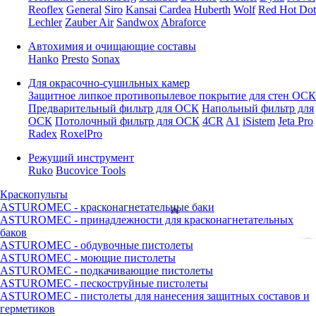
Reoflex
General
Siro
Kansai
Cardea
Huberth
Wolf
Red Hot Dot
Lechler
Zauber Air
Sandwox
Abraforce
Автохимия и очищающие составы
Hanko
Presto
Sonax
Для окрасочно-сушильных камер
Защитное липкое противопылевое покрытие для стен ОСК
Предварительный фильтр для ОСК
Напольный фильтр для
ОСК
Потолочный фильтр для ОСК
4CR
A1
iSistem
Jeta Pro
Radex
RoxelPro
Режущий инструмент
Ruko
Bucovice Tools
Краскопульты
ASTUROMEC - красконагнетательные баки
ASTUROMEC - принадлежности для красконагнетательных
баков
ASTUROMEC - обдувочные пистолеты
ASTUROMEC - моющие пистолеты
ASTUROMEC - подкачивающие пистолеты
ASTUROMEC - пескоструйные пистолеты
ASTUROMEC - пистолеты для нанесения защитных составов и
герметиков