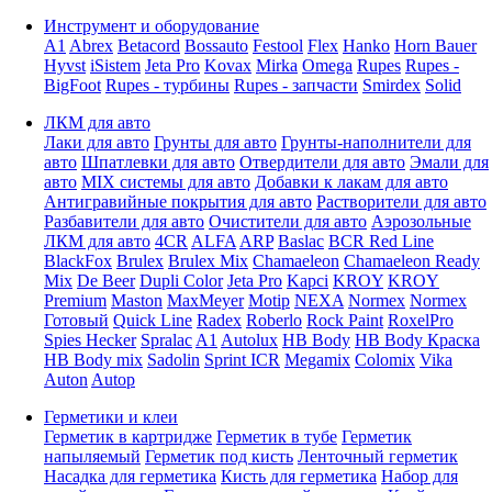
Инструмент и оборудование
A1
Abrex
Betacord
Bossauto
Festool
Flex
Hanko
Horn Bauer
Hyvst
iSistem
Jeta Pro
Kovax
Mirka
Omega
Rupes
Rupes -
BigFoot
Rupes - турбины
Rupes - запчасти
Smirdex
Solid
ЛКМ для авто
Лаки для авто
Грунты для авто
Грунты-наполнители для
авто
Шпатлевки для авто
Отвердители для авто
Эмали для
авто
MIX системы для авто
Добавки к лакам для авто
Антигравийные покрытия для авто
Растворители для авто
Разбавители для авто
Очистители для авто
Аэрозольные
ЛКМ для авто
4CR
ALFA
ARP
Baslac
BCR Red Line
BlackFox
Brulex
Brulex Mix
Chamaeleon
Chamaeleon Ready
Mix
De Beer
Dupli Color
Jeta Pro
Kapci
KROY
KROY
Premium
Maston
MaxMeyer
Motip
NEXA
Normex
Normex
Готовый
Quick Line
Radex
Roberlo
Rock Paint
RoxelPro
Spies Hecker
Spralac
A1
Autolux
HB Body
HB Body Краска
HB Body mix
Sadolin
Sprint ICR
Megamix
Colomix
Vika
Auton
Autop
Герметики и клеи
Герметик в картридже
Герметик в тубе
Герметик
напыляемый
Герметик под кисть
Ленточный герметик
Насадка для герметика
Кисть для герметика
Набор для