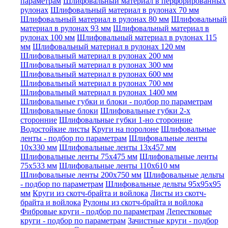
параметрам
Шлифовальный материал в перфорированных
рулонах
Шлифовальный материал в рулонах 70 мм
Шлифовальный материал в рулонах 80 мм
Шлифовальный
материал в рулонах 93 мм
Шлифовальный материал в
рулонах 100 мм
Шлифовальный материал в рулонах 115
мм
Шлифовальный материал в рулонах 120 мм
Шлифовальный материал в рулонах 200 мм
Шлифовальный материал в рулонах 300 мм
Шлифовальный материал в рулонах 600 мм
Шлифовальный материал в рулонах 700 мм
Шлифовальный материал в рулонах 1400 мм
Шлифовальные губки и блоки - подбор по параметрам
Шлифовальные блоки
Шлифовальные губки 2-х
сторонние
Шлифовальные губки 1-но сторонние
Водостойкие листы
Круги на поролоне
Шлифовальные
ленты - подбор по параметрам
Шлифовальные ленты
10x330 мм
Шлифовальные ленты 13x457 мм
Шлифовальные ленты 75x475 мм
Шлифовальные ленты
75x533 мм
Шлифовальные ленты 110x610 мм
Шлифовальные ленты 200x750 мм
Шлифовальные дельты
- подбор по параметрам
Шлифовальные дельты 95x95x95
мм
Круги из скотч-брайта и войлока
Листы из скотч-
брайта и войлока
Рулоны из скотч-брайта и войлока
Фибровые круги - подбор по параметрам
Лепестковые
круги - подбор по параметрам
Зачистные круги - подбор