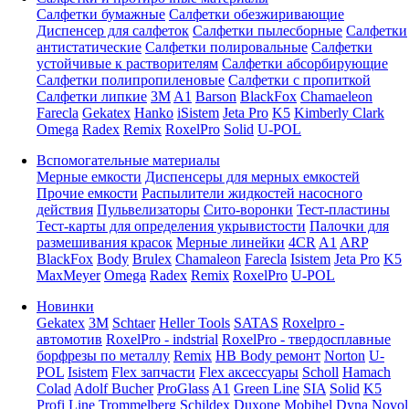
Салфетки бумажные
Салфетки обезжиривающие
Диспенсер для салфеток
Салфетки пылесборные
Салфетки
антистатические
Салфетки полировальные
Салфетки
устойчивые к растворителям
Салфетки абсорбирующие
Салфетки полипропиленовые
Салфетки с пропиткой
Салфетки липкие
3M
A1
Barson
BlackFox
Chamaeleon
Farecla
Gekatex
Hanko
iSistem
Jeta Pro
K5
Kimberly Clark
Omega
Radex
Remix
RoxelPro
Solid
U-POL
Вспомогательные материалы
Мерные емкости
Диспенсеры для мерных емкостей
Прочие емкости
Распылители жидкостей насосного
действия
Пульвелизаторы
Сито-воронки
Тест-пластины
Тест-карты для определения укрывистости
Палочки для
размешивания красок
Мерные линейки
4CR
A1
ARP
BlackFox
Body
Brulex
Chamaleon
Farecla
Isistem
Jeta Pro
K5
MaxMeyer
Omega
Radex
Remix
RoxelPro
U-POL
Новинки
Gekatex
3M
Schtaer
Heller Tools
SATAS
Roxelpro -
автомотив
RoxelPro - indstrial
RoxelPro - твердосплавные
борфрезы по металлу
Remix
HB Body ремонт
Norton
U-
POL
Isistem
Flex запчасти
Flex аксессуары
Scholl
Hamach
Colad
Adolf Bucher
ProGlass
A1
Green Line
SIA
Solid
K5
Profi Line
Trommelberg
Schildex
Duxone
Mobihel
Dyna
Novol