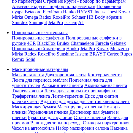
по параметрам
Отрезные круги - подбор по параметрам
Алмазные круги - подбор по параметрам
Проявочная
пудра
Betacord
Flexifoam
Hanko
HYVST
Indasa
Joest
Kovax
Mirka
Omega
Radex
RoxelPro
Schtaer
HB Body абразив
Smirdex
Sunmight
Jeta Pro
Isistem
A1
Полировальные материалы
Полировальные салфетки
Полировальные салфетки в
рулоне
4CR
BlackFox
Brulex
Chamaeleon
Farecla
Gekatex
Полировальный материал
Hanko
Jeta Pro
Kovax
Menzerna
Mirka
Radex
RoxelPro
Sunshine
Isistem
BRAYT
Cartec
Rupes
Remix
Solid
Маскировочные материалы
Малярная лента
Двусторонняя лента
Контурная лента
Лента для переноса эмблем
Подъемная лента для
уплотнителей
Алюминиевая лента
Армированная лента
Тканевая лента
Лента для защиты от прошлифовки
Трафаретная лента
Лента-герметик
Диск для снятия
клейких лент
Адаптер для диска для снятия клейких лент
Маскирующая бумага
Маскирующая пленка
Нож для
пленки
Укрывочная пленка
Диспенсер для бумаги и
пленки
Рукоятки для рулонов
Стрейтч пленка
Валик для
проемов
Валик для зоны перехода
Стикеры парктроников
Чехол на автомобиль
Набор маскировки салона
Накидка