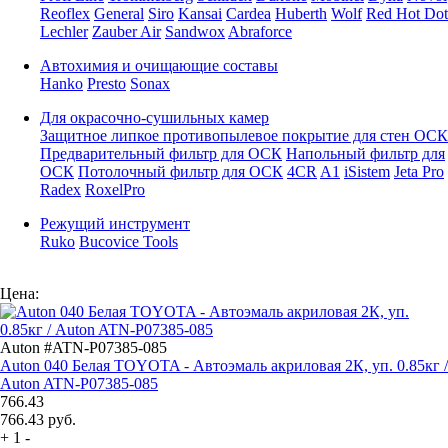
Reoflex
General
Siro
Kansai
Cardea
Huberth
Wolf
Red Hot Dot
Lechler
Zauber Air
Sandwox
Abraforce
Автохимия и очищающие составы
Hanko
Presto
Sonax
Для окрасочно-сушильных камер
Защитное липкое противопылевое покрытие для стен ОСК
Предварительный фильтр для ОСК
Напольный фильтр для
ОСК
Потолочный фильтр для ОСК
4CR
A1
iSistem
Jeta Pro
Radex
RoxelPro
Режущий инструмент
Ruko
Bucovice Tools
Цена:
Auton #ATN-P07385-085
Auton 040 Белая TOYOTA - Автоэмаль акриловая 2К, уп. 0.85кг /
Auton ATN-P07385-085
766.43
766.43
руб.
+
1
-