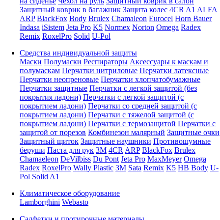
на сиденье
Чехол на руль
Защитный коврик в салон
Защитный коврик в багажник
Защита колес
4CR
A1
ALFA
ARP
BlackFox
Body
Brulex
Chamaleon
Eurocel
Horn Bauer
Indasa
iSistem
Jeta Pro
K5
Normex
Norton
Omega
Radex
Remix
RoxelPro
Solid
U-Pol
Средства индивидуальной защиты
Маски
Полумаски
Респираторы
Аксессуары к маскам и
полумаскам
Перчатки нитриловые
Перчатки латексные
Перчатки неопреновые
Перчатки хлопчатобумажные
Перчатки защитные
Перчатки с легкой защитой (без
покрытия ладони)
Перчатки с легкой защитой (с
покрытием ладони)
Перчатки со средней защитой (с
покрытием ладони)
Перчатки с тяжелой защитой (с
покрытием ладони)
Перчатки с термозащитой
Перчатки с
защитой от порезов
Комбинезон малярный
Защитные очки
Защитный щиток
Защитные наушники
Противошумные
беруши
Паста для рук
3M
4CR
ARP
BlackFox
Brulex
Chamaeleon
DeVilbiss
Du Pont
Jeta Pro
MaxMeyer
Omega
Radex
RoxelPro
Wally Plastic
3M
Sata
Remix
K5
HB Body
U-
Pol
Solid
A1
Климатическое оборудование
Lamborghini
Webasto
Салфетки и протирочные материалы