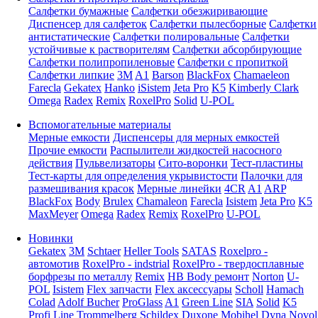
Салфетки бумажные
Салфетки обезжиривающие
Диспенсер для салфеток
Салфетки пылесборные
Салфетки
антистатические
Салфетки полировальные
Салфетки
устойчивые к растворителям
Салфетки абсорбирующие
Салфетки полипропиленовые
Салфетки с пропиткой
Салфетки липкие
3M
A1
Barson
BlackFox
Chamaeleon
Farecla
Gekatex
Hanko
iSistem
Jeta Pro
K5
Kimberly Clark
Omega
Radex
Remix
RoxelPro
Solid
U-POL
Вспомогательные материалы
Мерные емкости
Диспенсеры для мерных емкостей
Прочие емкости
Распылители жидкостей насосного
действия
Пульвелизаторы
Сито-воронки
Тест-пластины
Тест-карты для определения укрывистости
Палочки для
размешивания красок
Мерные линейки
4CR
A1
ARP
BlackFox
Body
Brulex
Chamaleon
Farecla
Isistem
Jeta Pro
K5
MaxMeyer
Omega
Radex
Remix
RoxelPro
U-POL
Новинки
Gekatex
3M
Schtaer
Heller Tools
SATAS
Roxelpro -
автомотив
RoxelPro - indstrial
RoxelPro - твердосплавные
борфрезы по металлу
Remix
HB Body ремонт
Norton
U-
POL
Isistem
Flex запчасти
Flex аксессуары
Scholl
Hamach
Colad
Adolf Bucher
ProGlass
A1
Green Line
SIA
Solid
K5
Profi Line
Trommelberg
Schildex
Duxone
Mobihel
Dyna
Novol