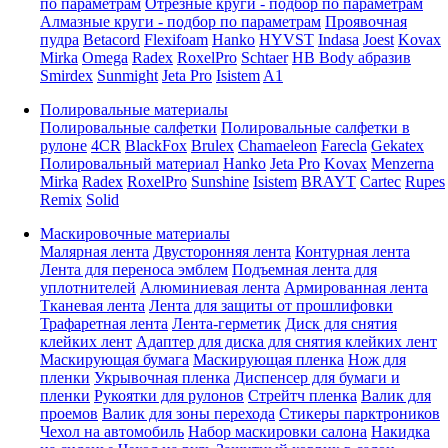
по параметрам
Отрезные круги - подбор по параметрам
Алмазные круги - подбор по параметрам
Проявочная
пудра
Betacord
Flexifoam
Hanko
HYVST
Indasa
Joest
Kovax
Mirka
Omega
Radex
RoxelPro
Schtaer
HB Body абразив
Smirdex
Sunmight
Jeta Pro
Isistem
A1
Полировальные материалы
Полировальные салфетки
Полировальные салфетки в
рулоне
4CR
BlackFox
Brulex
Chamaeleon
Farecla
Gekatex
Полировальный материал
Hanko
Jeta Pro
Kovax
Menzerna
Mirka
Radex
RoxelPro
Sunshine
Isistem
BRAYT
Cartec
Rupes
Remix
Solid
Маскировочные материалы
Малярная лента
Двусторонняя лента
Контурная лента
Лента для переноса эмблем
Подъемная лента для
уплотнителей
Алюминиевая лента
Армированная лента
Тканевая лента
Лента для защиты от прошлифовки
Трафаретная лента
Лента-герметик
Диск для снятия
клейких лент
Адаптер для диска для снятия клейких лент
Маскирующая бумага
Маскирующая пленка
Нож для
пленки
Укрывочная пленка
Диспенсер для бумаги и
пленки
Рукоятки для рулонов
Стрейтч пленка
Валик для
проемов
Валик для зоны перехода
Стикеры парктроников
Чехол на автомобиль
Набор маскировки салона
Накидка