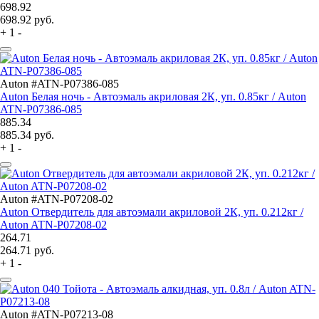
698.92
698.92
руб.
+
1
-
Auton #ATN-P07386-085
Auton Белая ночь - Автоэмаль акриловая 2К, уп. 0.85кг / Auton
ATN-P07386-085
885.34
885.34
руб.
+
1
-
Auton #ATN-P07208-02
Auton Отвердитель для автоэмали акриловой 2К, уп. 0.212кг /
Auton ATN-P07208-02
264.71
264.71
руб.
+
1
-
Auton #ATN-P07213-08