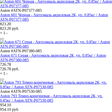
Auton #ATN-P07377-085
Auton 601 Черная - Автоэмаль акриловая 2К, уп. 0.85кг / Auton
ATN-P07377-085
823.20
823.20
руб.
+
1
-
Auton #ATN-P07380-085
Auton 671 Серая - Автоэмаль акриловая 2К, уп. 0.85кг / Auton
ATN-P07380-085
726.78
726.78
руб.
+
1
-
Auton #ATN-P07530-085
Auton 793 Темно-коричневая - Автоэмаль акриловая 2К, уп.
0.85кг / Auton ATN-P07530-085
954.10
954.10
руб.