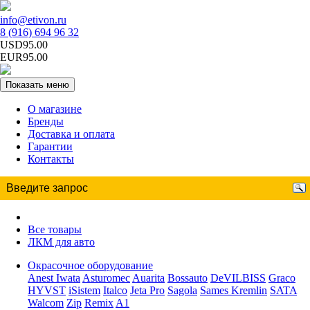
info@etivon.ru
8 (916) 694 96 32
USD95.00
EUR95.00
Показать меню
О магазине
Бренды
Доставка и оплата
Гарантии
Контакты
Все товары
ЛКМ для авто
Окрасочное оборудование
Anest Iwata
Asturomec
Auarita
Bossauto
DeVILBISS
Graco
HYVST
iSistem
Italco
Jeta Pro
Sagola
Sames Kremlin
SATA
Walcom
Zip
Remix
A1