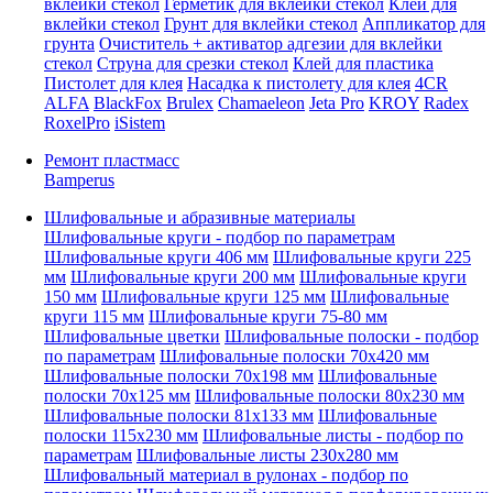
вклейки стекол
Герметик для вклейки стекол
Клей для
вклейки стекол
Грунт для вклейки стекол
Аппликатор для
грунта
Очиститель + активатор адгезии для вклейки
стекол
Струна для срезки стекол
Клей для пластика
Пистолет для клея
Насадка к пистолету для клея
4CR
ALFA
BlackFox
Brulex
Chamaeleon
Jeta Pro
KROY
Radex
RoxelPro
iSistem
Ремонт пластмасс
Bamperus
Шлифовальные и абразивные материалы
Шлифовальные круги - подбор по параметрам
Шлифовальные круги 406 мм
Шлифовальные круги 225
мм
Шлифовальные круги 200 мм
Шлифовальные круги
150 мм
Шлифовальные круги 125 мм
Шлифовальные
круги 115 мм
Шлифовальные круги 75-80 мм
Шлифовальные цветки
Шлифовальные полоски - подбор
по параметрам
Шлифовальные полоски 70x420 мм
Шлифовальные полоски 70x198 мм
Шлифовальные
полоски 70x125 мм
Шлифовальные полоски 80x230 мм
Шлифовальные полоски 81x133 мм
Шлифовальные
полоски 115x230 мм
Шлифовальные листы - подбор по
параметрам
Шлифовальные листы 230x280 мм
Шлифовальный материал в рулонах - подбор по