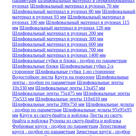
параметрам
Шлифовальный материал в перфорированных
рулонах
Шлифовальный материал в рулонах 70 мм
Шлифовальный материал в рулонах 80 мм
Шлифовальный
материал в рулонах 93 мм
Шлифовальный материал в
рулонах 100 мм
Шлифовальный материал в рулонах 115
мм
Шлифовальный материал в рулонах 120 мм
Шлифовальный материал в рулонах 200 мм
Шлифовальный материал в рулонах 300 мм
Шлифовальный материал в рулонах 600 мм
Шлифовальный материал в рулонах 700 мм
Шлифовальный материал в рулонах 1400 мм
Шлифовальные губки и блоки - подбор по параметрам
Шлифовальные блоки
Шлифовальные губки 2-х
сторонние
Шлифовальные губки 1-но сторонние
Водостойкие листы
Круги на поролоне
Шлифовальные
ленты - подбор по параметрам
Шлифовальные ленты
10x330 мм
Шлифовальные ленты 13x457 мм
Шлифовальные ленты 75x475 мм
Шлифовальные ленты
75x533 мм
Шлифовальные ленты 110x610 мм
Шлифовальные ленты 200x750 мм
Шлифовальные дельты
- подбор по параметрам
Шлифовальные дельты 95x95x95
мм
Круги из скотч-брайта и войлока
Листы из скотч-
брайта и войлока
Рулоны из скотч-брайта и войлока
Фибровые круги - подбор по параметрам
Лепестковые
круги - подбор по параметрам
Зачистные круги - подбор