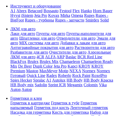
Инструмент и оборудование
A1
Abrex
Betacord
Bossauto
Festool
Flex
Hanko
Horn Bauer
Hyvst
iSistem
Jeta Pro
Kovax
Mirka
Omega
Rupes
Rupes -
BigFoot
Rupes - турбины
Rupes - запчасти
Smirdex
Solid
ЛКМ для авто
Лаки для авто
Грунты для авто
Грунты-наполнители для
авто
Шпатлевки для авто
Отвердители для авто
Эмали для
авто
MIX системы для авто
Добавки к лакам для авто
Антигравийные покрытия для авто
Растворители для авто
Разбавители для авто
Очистители для авто
Аэрозольные
ЛКМ для авто
4CR
ALFA
ARP
Baslac
BCR Red Line
BlackFox
Brulex
Brulex Mix
Chamaeleon
Chamaeleon Ready
Mix
De Beer
Dupli Color
Jeta Pro
Kapci
KROY
KROY
Premium
Maston
MaxMeyer
Motip
NEXA
Normex
Normex
Готовый
Quick Line
Radex
Roberlo
Rock Paint
RoxelPro
Spies Hecker
Spralac
A1
Autolux
HB Body
HB Body Краска
HB Body mix
Sadolin
Sprint ICR
Megamix
Colomix
Vika
Auton
Autop
Герметики и клеи
Герметик в картридже
Герметик в тубе
Герметик
напыляемый
Герметик под кисть
Ленточный герметик
Насадка для герметика
Кисть для герметика
Набор для