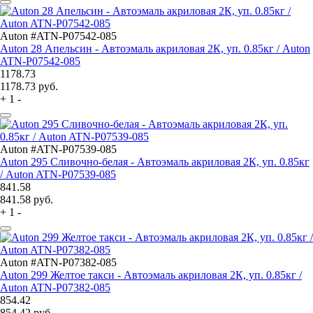
Auton #ATN-P07542-085
Auton 28 Апельсин - Автоэмаль акриловая 2К, уп. 0.85кг / Auton
ATN-P07542-085
1178.73
1178.73
руб.
+
1
-
Auton #ATN-P07539-085
Auton 295 Сливочно-белая - Автоэмаль акриловая 2К, уп. 0.85кг
/ Auton ATN-P07539-085
841.58
841.58
руб.
+
1
-
Auton #ATN-P07382-085
Auton 299 Желтое такси - Автоэмаль акриловая 2К, уп. 0.85кг /
Auton ATN-P07382-085
854.42
854.42
руб.