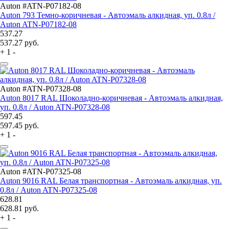
Auton #ATN-P07182-08
Auton 793 Темно-коричневая - Автоэмаль алкидная, уп. 0.8л /
Auton ATN-P07182-08
537.27
537.27
руб.
+
1
-
Auton #ATN-P07328-08
Auton 8017 RAL Шоколадно-коричневая - Автоэмаль алкидная,
уп. 0.8л / Auton ATN-P07328-08
597.45
597.45
руб.
+
1
-
Auton #ATN-P07325-08
Auton 9016 RAL Белая транспортная - Автоэмаль алкидная, уп.
0.8л / Auton ATN-P07325-08
628.81
628.81
руб.
+
1
-