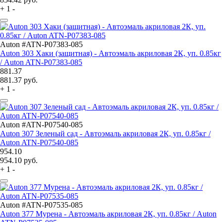
+
1
-
Auton #ATN-P07383-085
Auton 303 Хаки (защитная) - Автоэмаль акриловая 2К, уп. 0.85кг
/ Auton ATN-P07383-085
881.37
881.37
руб.
+
1
-
Auton #ATN-P07540-085
Auton 307 Зеленый сад - Автоэмаль акриловая 2К, уп. 0.85кг /
Auton ATN-P07540-085
954.10
954.10
руб.
+
1
-
Auton #ATN-P07535-085
Auton 377 Мурена - Автоэмаль акриловая 2К, уп. 0.85кг / Auton