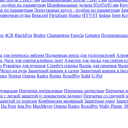
 подбор по параметрам
Шлифовальные дельты 95x95x95 мм
Кру
ор по параметрам
Лепестковые круги - подбор по параметрам
Зач
оявочная пудра
Betacord
Flexifoam
Hanko
HYVST
Indasa
Joest
Ko
не
4CR
BlackFox
Brulex
Chamaeleon
Farecla
Gekatex
Полировальн
а для переноса эмблем
Подъемная лента для уплотнителей
Алюм
ик
Диск для снятия клейких лент
Адаптер для диска для снятия к
и
Рукоятки для рулонов
Стрейтч пленка
Валик для проемов
Вали
Чехол на руль
Защитный коврик в салон
Защитный коврик в баг
mex
Norton
Omega
Radex
Remix
RoxelPro
Solid
U-Pol
олумаскам
Перчатки нитриловые
Перчатки латексные
Перчатки 
и с легкой защитой (с покрытием ладони)
Перчатки со средней 
защитой от порезов
Комбинезон малярный
Защитные очки
Защи
Du Pont
Jeta Pro
MaxMeyer
Omega
Radex
RoxelPro
Wally Plastic
3