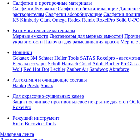
Салфетки и протирочные материалы
Салфетки бумажные
Салфетки обезжиривающие
Диспенсе
растворителям
Салфетки абсорбирующие
Салфетки полип
K5
Kimberly Clark
Omega
Radex
Remix
RoxelPro
Solid
U-PO
Вспомогательные материалы
Мерные емкости
Диспенсеры для мерных емкостей
Прочие
укрывистости
Палочки для размешивания красок
Мерные 
Новинки
Gekatex
3M
Schtaer
Heller Tools
SATAS
Roxelpro - автомоти
Flex аксессуары
Scholl
Hamach
Colad
Adolf Bucher
ProGlass
Wolf
Red Hot Dot
Lechler
Zauber Air
Sandwox
Abraforce
Автохимия и очищающие составы
Hanko
Presto
Sonax
Для окрасочно-сушильных камер
Защитное липкое противопылевое покрытие для стен ОСК
RoxelPro
Режущий инструмент
Ruko
Bucovice Tools
Малярная лента
Двусторонняя лента