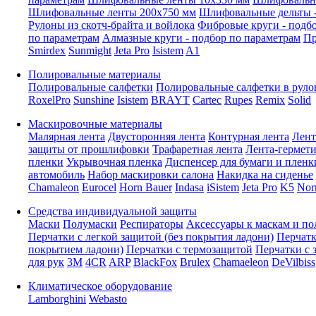
Шлифовальные ленты 200x750 мм
Шлифовальные дельты -
Рулоны из скотч-брайта и войлока
Фибровые круги - подб
по параметрам
Алмазные круги - подбор по параметрам
Пр
Smirdex
Sunmight
Jeta Pro
Isistem
A1
Полировальные материалы
Полировальные салфетки
Полировальные салфетки в руло
RoxelPro
Sunshine
Isistem
BRAYT
Cartec
Rupes
Remix
Solid
Маскировочные материалы
Малярная лента
Двусторонняя лента
Контурная лента
Лент
защиты от прошлифовки
Трафаретная лента
Лента-гермет
пленки
Укрывочная пленка
Диспенсер для бумаги и пленк
автомобиль
Набор маскировки салона
Накидка на сиденье
Chamaleon
Eurocel
Horn Bauer
Indasa
iSistem
Jeta Pro
K5
Nor
Средства индивидуальной защиты
Маски
Полумаски
Респираторы
Аксессуары к маскам и п
Перчатки с легкой защитой (без покрытия ладони)
Перчатк
покрытием ладони)
Перчатки с термозащитой
Перчатки с 
для рук
3M
4CR
ARP
BlackFox
Brulex
Chamaeleon
DeVilbiss
Климатическое оборудование
Lamborghini
Webasto