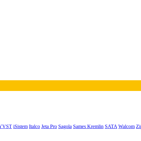
YVST
iSistem
Italco
Jeta Pro
Sagola
Sames Kremlin
SATA
Walcom
Zi