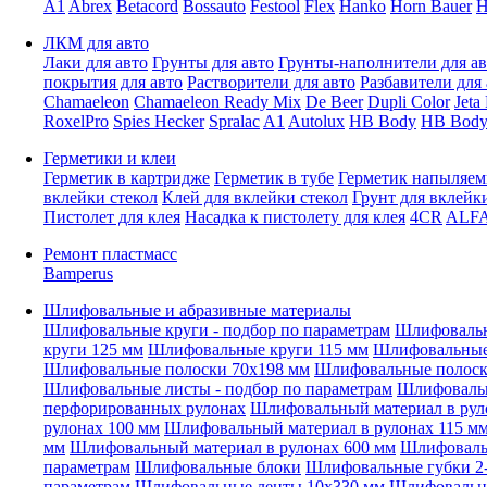
A1
Abrex
Betacord
Bossauto
Festool
Flex
Hanko
Horn Bauer
H
ЛКМ для авто
Лаки для авто
Грунты для авто
Грунты-наполнители для ав
покрытия для авто
Растворители для авто
Разбавители для 
Chamaeleon
Chamaeleon Ready Mix
De Beer
Dupli Color
Jeta
RoxelPro
Spies Hecker
Spralac
A1
Autolux
HB Body
HB Body
Герметики и клеи
Герметик в картридже
Герметик в тубе
Герметик напыляе
вклейки стекол
Клей для вклейки стекол
Грунт для вклейк
Пистолет для клея
Насадка к пистолету для клея
4CR
ALF
Ремонт пластмасс
Bamperus
Шлифовальные и абразивные материалы
Шлифовальные круги - подбор по параметрам
Шлифовальн
круги 125 мм
Шлифовальные круги 115 мм
Шлифовальные 
Шлифовальные полоски 70x198 мм
Шлифовальные полоск
Шлифовальные листы - подбор по параметрам
Шлифовальн
перфорированных рулонах
Шлифовальный материал в рул
рулонах 100 мм
Шлифовальный материал в рулонах 115 м
мм
Шлифовальный материал в рулонах 600 мм
Шлифовальн
параметрам
Шлифовальные блоки
Шлифовальные губки 2-
параметрам
Шлифовальные ленты 10x330 мм
Шлифовальн