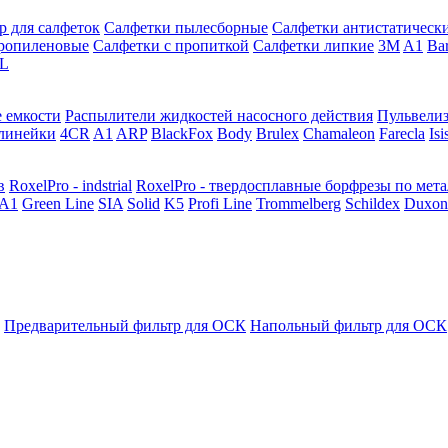
р для салфеток
Салфетки пылесборные
Салфетки антистатическ
ропиленовые
Салфетки с пропиткой
Салфетки липкие
3M
A1
Ba
L
 емкости
Распылители жидкостей насосного действия
Пульвели
линейки
4CR
A1
ARP
BlackFox
Body
Brulex
Chamaleon
Farecla
Isi
в
RoxelPro - indstrial
RoxelPro - твердосплавные борфрезы по мет
A1
Green Line
SIA
Solid
K5
Profi Line
Trommelberg
Schildex
Duxon
Предварительный фильтр для ОСК
Напольный фильтр для ОСК