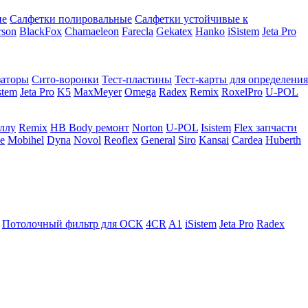
ие
Салфетки полировальные
Салфетки устойчивые к
rson
BlackFox
Chamaeleon
Farecla
Gekatex
Hanko
iSistem
Jeta Pro
заторы
Сито-воронки
Тест-пластины
Тест-карты для определения
stem
Jeta Pro
K5
MaxMeyer
Omega
Radex
Remix
RoxelPro
U-POL
аллу
Remix
HB Body ремонт
Norton
U-POL
Isistem
Flex запчасти
e
Mobihel
Dyna
Novol
Reoflex
General
Siro
Kansai
Cardea
Huberth
Потолочный фильтр для ОСК
4CR
A1
iSistem
Jeta Pro
Radex