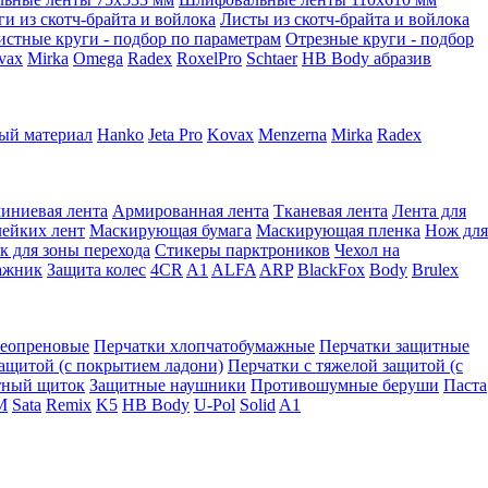
ги из скотч-брайта и войлока
Листы из скотч-брайта и войлока
истные круги - подбор по параметрам
Отрезные круги - подбор
vax
Mirka
Omega
Radex
RoxelPro
Schtaer
HB Body абразив
ый материал
Hanko
Jeta Pro
Kovax
Menzerna
Mirka
Radex
иниевая лента
Армированная лента
Тканевая лента
Лента для
лейких лент
Маскирующая бумага
Маскирующая пленка
Нож для
к для зоны перехода
Стикеры парктроников
Чехол на
ажник
Защита колес
4CR
A1
ALFA
ARP
BlackFox
Body
Brulex
неопреновые
Перчатки хлопчатобумажные
Перчатки защитные
защитой (с покрытием ладони)
Перчатки с тяжелой защитой (с
тный щиток
Защитные наушники
Противошумные беруши
Паста
M
Sata
Remix
K5
HB Body
U-Pol
Solid
A1