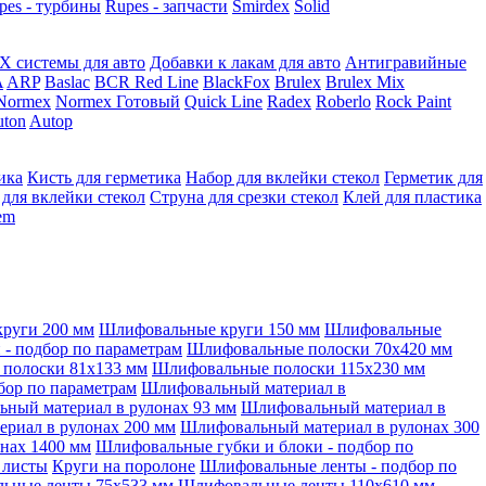
pes - турбины
Rupes - запчасти
Smirdex
Solid
X системы для авто
Добавки к лакам для авто
Антигравийные
A
ARP
Baslac
BCR Red Line
BlackFox
Brulex
Brulex Mix
Normex
Normex Готовый
Quick Line
Radex
Roberlo
Rock Paint
ton
Autop
ика
Кисть для герметика
Набор для вклейки стекол
Герметик для
 для вклейки стекол
Струна для срезки стекол
Клей для пластика
tem
руги 200 мм
Шлифовальные круги 150 мм
Шлифовальные
- подбор по параметрам
Шлифовальные полоски 70x420 мм
полоски 81x133 мм
Шлифовальные полоски 115x230 мм
бор по параметрам
Шлифовальный материал в
ный материал в рулонах 93 мм
Шлифовальный материал в
риал в рулонах 200 мм
Шлифовальный материал в рулонах 300
нах 1400 мм
Шлифовальные губки и блоки - подбор по
 листы
Круги на поролоне
Шлифовальные ленты - подбор по
ьные ленты 75x533 мм
Шлифовальные ленты 110x610 мм