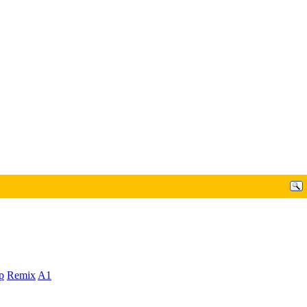
p
Remix
A1