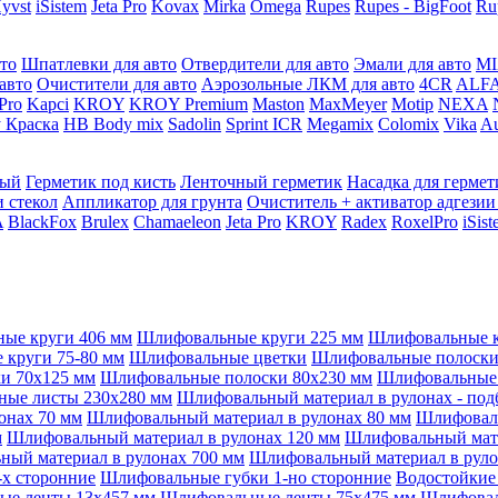
yvst
iSistem
Jeta Pro
Kovax
Mirka
Omega
Rupes
Rupes - BigFoot
Ru
то
Шпатлевки для авто
Отвердители для авто
Эмали для авто
MI
авто
Очистители для авто
Аэрозольные ЛКМ для авто
4CR
ALF
 Pro
Kapci
KROY
KROY Premium
Maston
MaxMeyer
Motip
NEXA
 Краска
HB Body mix
Sadolin
Sprint ICR
Megamix
Colomix
Vika
Au
мый
Герметик под кисть
Ленточный герметик
Насадка для гермет
и стекол
Аппликатор для грунта
Очиститель + активатор адгезии
A
BlackFox
Brulex
Chamaeleon
Jeta Pro
KROY
Radex
RoxelPro
iSis
ые круги 406 мм
Шлифовальные круги 225 мм
Шлифовальные к
круги 75-80 мм
Шлифовальные цветки
Шлифовальные полоски 
и 70x125 мм
Шлифовальные полоски 80x230 мм
Шлифовальные 
ые листы 230x280 мм
Шлифовальный материал в рулонах - под
онах 70 мм
Шлифовальный материал в рулонах 80 мм
Шлифоваль
м
Шлифовальный материал в рулонах 120 мм
Шлифовальный мате
ый материал в рулонах 700 мм
Шлифовальный материал в руло
х сторонние
Шлифовальные губки 1-но сторонние
Водостойкие
ые ленты 13x457 мм
Шлифовальные ленты 75x475 мм
Шлифовал