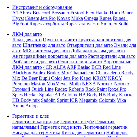
Инструмент и оборудование
A1
Abrex
Betacord
Bossauto
Festool
Flex
Hanko
Horn Bauer
Hyvst
iSistem
Jeta Pro
Kovax
Mirka
Omega
Rupes
Rupes -
BigFoot
Rupes - турбины
Rupes - запчасти
Smirdex
Solid
ЛКМ для авто
Лаки для авто
Грунты для авто
Грунты-наполнители для
авто
Шпатлевки для авто
Отвердители для авто
Эмали для
авто
MIX системы для авто
Добавки к лакам для авто
Антигравийные покрытия для авто
Растворители для авто
Разбавители для авто
Очистители для авто
Аэрозольные
ЛКМ для авто
4CR
ALFA
ARP
Baslac
BCR Red Line
BlackFox
Brulex
Brulex Mix
Chamaeleon
Chamaeleon Ready
Mix
De Beer
Dupli Color
Jeta Pro
Kapci
KROY
KROY
Premium
Maston
MaxMeyer
Motip
NEXA
Normex
Normex
Готовый
Quick Line
Radex
Roberlo
Rock Paint
RoxelPro
Spies Hecker
Spralac
A1
Autolux
HB Body
HB Body Краска
HB Body mix
Sadolin
Sprint ICR
Megamix
Colomix
Vika
Auton
Autop
Герметики и клеи
Герметик в картридже
Герметик в тубе
Герметик
напыляемый
Герметик под кисть
Ленточный герметик
Насадка для герметика
Кисть для герметика
Набор для