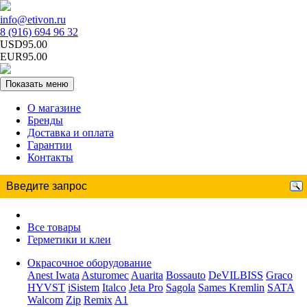
info@etivon.ru
8 (916) 694 96 32
USD95.00
EUR95.00
Показать меню
О магазине
Бренды
Доставка и оплата
Гарантии
Контакты
Все товары
Герметики и клеи
Окрасочное оборудование
Anest Iwata
Asturomec
Auarita
Bossauto
DeVILBISS
Graco
HYVST
iSistem
Italco
Jeta Pro
Sagola
Sames Kremlin
SATA
Walcom
Zip
Remix
A1