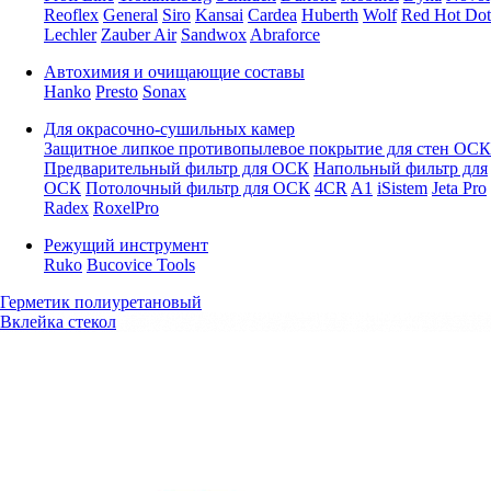
Reoflex
General
Siro
Kansai
Cardea
Huberth
Wolf
Red Hot Dot
Lechler
Zauber Air
Sandwox
Abraforce
Автохимия и очищающие составы
Hanko
Presto
Sonax
Для окрасочно-сушильных камер
Защитное липкое противопылевое покрытие для стен ОСК
Предварительный фильтр для ОСК
Напольный фильтр для
ОСК
Потолочный фильтр для ОСК
4CR
A1
iSistem
Jeta Pro
Radex
RoxelPro
Режущий инструмент
Ruko
Bucovice Tools
Герметик полиуретановый
Вклейка стекол