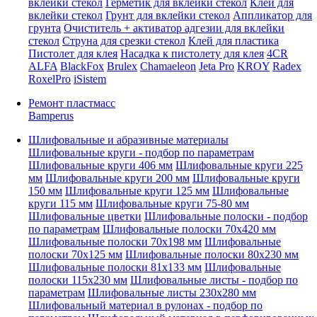
вклейки стекол
Герметик для вклейки стекол
Клей для
вклейки стекол
Грунт для вклейки стекол
Аппликатор для
грунта
Очиститель + активатор адгезии для вклейки
стекол
Струна для срезки стекол
Клей для пластика
Пистолет для клея
Насадка к пистолету для клея
4CR
ALFA
BlackFox
Brulex
Chamaeleon
Jeta Pro
KROY
Radex
RoxelPro
iSistem
Ремонт пластмасс
Bamperus
Шлифовальные и абразивные материалы
Шлифовальные круги - подбор по параметрам
Шлифовальные круги 406 мм
Шлифовальные круги 225
мм
Шлифовальные круги 200 мм
Шлифовальные круги
150 мм
Шлифовальные круги 125 мм
Шлифовальные
круги 115 мм
Шлифовальные круги 75-80 мм
Шлифовальные цветки
Шлифовальные полоски - подбор
по параметрам
Шлифовальные полоски 70x420 мм
Шлифовальные полоски 70x198 мм
Шлифовальные
полоски 70x125 мм
Шлифовальные полоски 80x230 мм
Шлифовальные полоски 81x133 мм
Шлифовальные
полоски 115x230 мм
Шлифовальные листы - подбор по
параметрам
Шлифовальные листы 230x280 мм
Шлифовальный материал в рулонах - подбор по