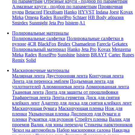
по параметрам
Отрезные круги - подбор по параметрам
Алмазные круги - подбор по параметрам
Проявочная
пудра
Betacord
Flexifoam
Hanko
HYVST
Indasa
Joest
Kovax
Mirka
Omega
Radex
RoxelPro
Schtaer
HB Body абразив
Smirdex
Sunmight
Jeta Pro
Isistem
A1
Полировальные материалы
Полировальные салфетки
Полировальные салфетки в
рулоне
4CR
BlackFox
Brulex
Chamaeleon
Farecla
Gekatex
Полировальный материал
Hanko
Jeta Pro
Kovax
Menzerna
Mirka
Radex
RoxelPro
Sunshine
Isistem
BRAYT
Cartec
Rupes
Remix
Solid
Маскировочные материалы
Малярная лента
Двусторонняя лента
Контурная лента
Лента для переноса эмблем
Подъемная лента для
уплотнителей
Алюминиевая лента
Армированная лента
Тканевая лента
Лента для защиты от прошлифовки
Трафаретная лента
Лента-герметик
Диск для снятия
клейких лент
Адаптер для диска для снятия клейких лент
Маскирующая бумага
Маскирующая пленка
Нож для
пленки
Укрывочная пленка
Диспенсер для бумаги и
пленки
Рукоятки для рулонов
Стрейтч пленка
Валик для
проемов
Валик для зоны перехода
Стикеры парктроников
Чехол на автомобиль
Набор маскировки салона
Накидка