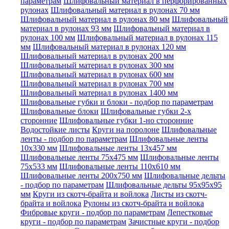
параметрам
Шлифовальный материал в перфорированных
рулонах
Шлифовальный материал в рулонах 70 мм
Шлифовальный материал в рулонах 80 мм
Шлифовальный
материал в рулонах 93 мм
Шлифовальный материал в
рулонах 100 мм
Шлифовальный материал в рулонах 115
мм
Шлифовальный материал в рулонах 120 мм
Шлифовальный материал в рулонах 200 мм
Шлифовальный материал в рулонах 300 мм
Шлифовальный материал в рулонах 600 мм
Шлифовальный материал в рулонах 700 мм
Шлифовальный материал в рулонах 1400 мм
Шлифовальные губки и блоки - подбор по параметрам
Шлифовальные блоки
Шлифовальные губки 2-х
сторонние
Шлифовальные губки 1-но сторонние
Водостойкие листы
Круги на поролоне
Шлифовальные
ленты - подбор по параметрам
Шлифовальные ленты
10x330 мм
Шлифовальные ленты 13x457 мм
Шлифовальные ленты 75x475 мм
Шлифовальные ленты
75x533 мм
Шлифовальные ленты 110x610 мм
Шлифовальные ленты 200x750 мм
Шлифовальные дельты
- подбор по параметрам
Шлифовальные дельты 95x95x95
мм
Круги из скотч-брайта и войлока
Листы из скотч-
брайта и войлока
Рулоны из скотч-брайта и войлока
Фибровые круги - подбор по параметрам
Лепестковые
круги - подбор по параметрам
Зачистные круги - подбор