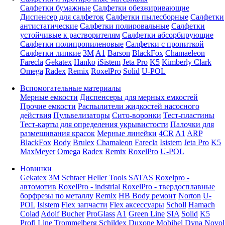
Салфетки бумажные
Салфетки обезжиривающие
Диспенсер для салфеток
Салфетки пылесборные
Салфетки
антистатические
Салфетки полировальные
Салфетки
устойчивые к растворителям
Салфетки абсорбирующие
Салфетки полипропиленовые
Салфетки с пропиткой
Салфетки липкие
3M
A1
Barson
BlackFox
Chamaeleon
Farecla
Gekatex
Hanko
iSistem
Jeta Pro
K5
Kimberly Clark
Omega
Radex
Remix
RoxelPro
Solid
U-POL
Вспомогательные материалы
Мерные емкости
Диспенсеры для мерных емкостей
Прочие емкости
Распылители жидкостей насосного
действия
Пульвелизаторы
Сито-воронки
Тест-пластины
Тест-карты для определения укрывистости
Палочки для
размешивания красок
Мерные линейки
4CR
A1
ARP
BlackFox
Body
Brulex
Chamaleon
Farecla
Isistem
Jeta Pro
K5
MaxMeyer
Omega
Radex
Remix
RoxelPro
U-POL
Новинки
Gekatex
3M
Schtaer
Heller Tools
SATAS
Roxelpro -
автомотив
RoxelPro - indstrial
RoxelPro - твердосплавные
борфрезы по металлу
Remix
HB Body ремонт
Norton
U-
POL
Isistem
Flex запчасти
Flex аксессуары
Scholl
Hamach
Colad
Adolf Bucher
ProGlass
A1
Green Line
SIA
Solid
K5
Profi Line
Trommelberg
Schildex
Duxone
Mobihel
Dyna
Novol