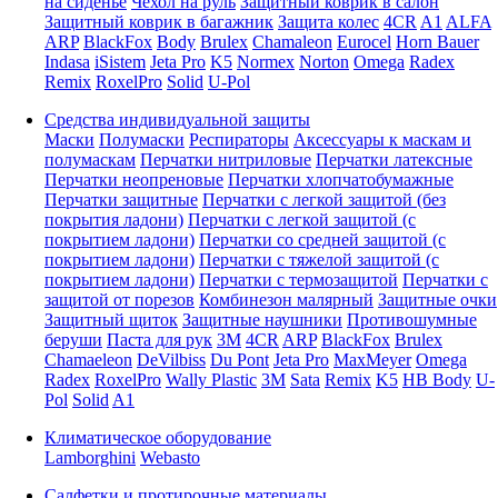
на сиденье
Чехол на руль
Защитный коврик в салон
Защитный коврик в багажник
Защита колес
4CR
A1
ALFA
ARP
BlackFox
Body
Brulex
Chamaleon
Eurocel
Horn Bauer
Indasa
iSistem
Jeta Pro
K5
Normex
Norton
Omega
Radex
Remix
RoxelPro
Solid
U-Pol
Средства индивидуальной защиты
Маски
Полумаски
Респираторы
Аксессуары к маскам и
полумаскам
Перчатки нитриловые
Перчатки латексные
Перчатки неопреновые
Перчатки хлопчатобумажные
Перчатки защитные
Перчатки с легкой защитой (без
покрытия ладони)
Перчатки с легкой защитой (с
покрытием ладони)
Перчатки со средней защитой (с
покрытием ладони)
Перчатки с тяжелой защитой (с
покрытием ладони)
Перчатки с термозащитой
Перчатки с
защитой от порезов
Комбинезон малярный
Защитные очки
Защитный щиток
Защитные наушники
Противошумные
беруши
Паста для рук
3M
4CR
ARP
BlackFox
Brulex
Chamaeleon
DeVilbiss
Du Pont
Jeta Pro
MaxMeyer
Omega
Radex
RoxelPro
Wally Plastic
3M
Sata
Remix
K5
HB Body
U-
Pol
Solid
A1
Климатическое оборудование
Lamborghini
Webasto
Салфетки и протирочные материалы