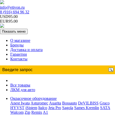
info@etivon.ru
8 (916) 694 96 32
USD95.00
EUR95.00
Показать меню
О магазине
Бренды
Доставка и оплата
Гарантии
Контакты
Все товары
ЛКМ для авто
Окрасочное оборудование
Anest Iwata
Asturomec
Auarita
Bossauto
DeVILBISS
Graco
HYVST
iSistem
Italco
Jeta Pro
Sagola
Sames Kremlin
SATA
Walcom
Zip
Remix
A1