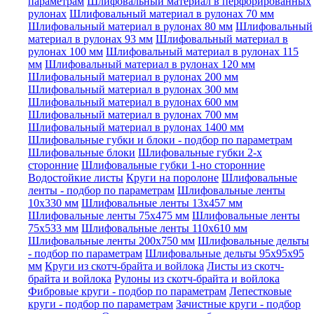
параметрам
Шлифовальный материал в перфорированных
рулонах
Шлифовальный материал в рулонах 70 мм
Шлифовальный материал в рулонах 80 мм
Шлифовальный
материал в рулонах 93 мм
Шлифовальный материал в
рулонах 100 мм
Шлифовальный материал в рулонах 115
мм
Шлифовальный материал в рулонах 120 мм
Шлифовальный материал в рулонах 200 мм
Шлифовальный материал в рулонах 300 мм
Шлифовальный материал в рулонах 600 мм
Шлифовальный материал в рулонах 700 мм
Шлифовальный материал в рулонах 1400 мм
Шлифовальные губки и блоки - подбор по параметрам
Шлифовальные блоки
Шлифовальные губки 2-х
сторонние
Шлифовальные губки 1-но сторонние
Водостойкие листы
Круги на поролоне
Шлифовальные
ленты - подбор по параметрам
Шлифовальные ленты
10x330 мм
Шлифовальные ленты 13x457 мм
Шлифовальные ленты 75x475 мм
Шлифовальные ленты
75x533 мм
Шлифовальные ленты 110x610 мм
Шлифовальные ленты 200x750 мм
Шлифовальные дельты
- подбор по параметрам
Шлифовальные дельты 95x95x95
мм
Круги из скотч-брайта и войлока
Листы из скотч-
брайта и войлока
Рулоны из скотч-брайта и войлока
Фибровые круги - подбор по параметрам
Лепестковые
круги - подбор по параметрам
Зачистные круги - подбор