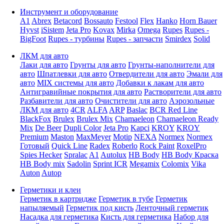
Инструмент и оборудование
A1
Abrex
Betacord
Bossauto
Festool
Flex
Hanko
Horn Bauer
Hyvst
iSistem
Jeta Pro
Kovax
Mirka
Omega
Rupes
Rupes -
BigFoot
Rupes - турбины
Rupes - запчасти
Smirdex
Solid
ЛКМ для авто
Лаки для авто
Грунты для авто
Грунты-наполнители для
авто
Шпатлевки для авто
Отвердители для авто
Эмали для
авто
MIX системы для авто
Добавки к лакам для авто
Антигравийные покрытия для авто
Растворители для авто
Разбавители для авто
Очистители для авто
Аэрозольные
ЛКМ для авто
4CR
ALFA
ARP
Baslac
BCR Red Line
BlackFox
Brulex
Brulex Mix
Chamaeleon
Chamaeleon Ready
Mix
De Beer
Dupli Color
Jeta Pro
Kapci
KROY
KROY
Premium
Maston
MaxMeyer
Motip
NEXA
Normex
Normex
Готовый
Quick Line
Radex
Roberlo
Rock Paint
RoxelPro
Spies Hecker
Spralac
A1
Autolux
HB Body
HB Body Краска
HB Body mix
Sadolin
Sprint ICR
Megamix
Colomix
Vika
Auton
Autop
Герметики и клеи
Герметик в картридже
Герметик в тубе
Герметик
напыляемый
Герметик под кисть
Ленточный герметик
Насадка для герметика
Кисть для герметика
Набор для