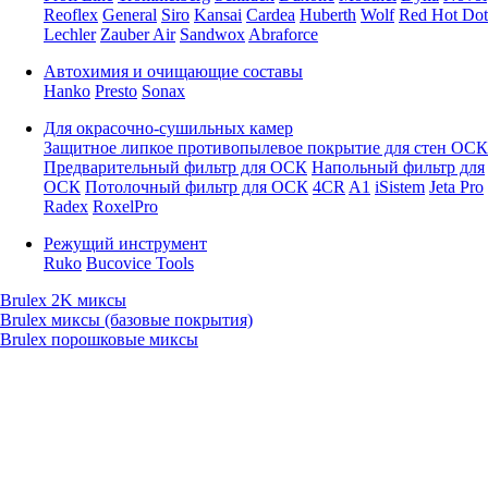
Reoflex
General
Siro
Kansai
Cardea
Huberth
Wolf
Red Hot Dot
Lechler
Zauber Air
Sandwox
Abraforce
Автохимия и очищающие составы
Hanko
Presto
Sonax
Для окрасочно-сушильных камер
Защитное липкое противопылевое покрытие для стен ОСК
Предварительный фильтр для ОСК
Напольный фильтр для
ОСК
Потолочный фильтр для ОСК
4CR
A1
iSistem
Jeta Pro
Radex
RoxelPro
Режущий инструмент
Ruko
Bucovice Tools
Brulex 2K миксы
Brulex миксы (базовые покрытия)
Brulex порошковые миксы