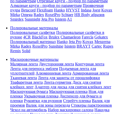
по параметрам
Отрезные круги - подбор по параметрам
Алмазные круги - подбор по параметрам
Проявочная
пудра
Betacord
Flexifoam
Hanko
HYVST
Indasa
Joest
Kovax
Mirka
Omega
Radex
RoxelPro
Schtaer
HB Body абразив
Smirdex
Sunmight
Jeta Pro
Isistem
A1
Полировальные материалы
Полировальные салфетки
Полировальные салфетки в
рулоне
4CR
BlackFox
Brulex
Chamaeleon
Farecla
Gekatex
Полировальный материал
Hanko
Jeta Pro
Kovax
Menzerna
Mirka
Radex
RoxelPro
Sunshine
Isistem
BRAYT
Cartec
Rupes
Remix
Solid
Маскировочные материалы
Малярная лента
Двусторонняя лента
Контурная лента
Лента для переноса эмблем
Подъемная лента для
уплотнителей
Алюминиевая лента
Армированная лента
Тканевая лента
Лента для защиты от прошлифовки
Трафаретная лента
Лента-герметик
Диск для снятия
клейких лент
Адаптер для диска для снятия клейких лент
Маскирующая бумага
Маскирующая пленка
Нож для
пленки
Укрывочная пленка
Диспенсер для бумаги и
пленки
Рукоятки для рулонов
Стрейтч пленка
Валик для
проемов
Валик для зоны перехода
Стикеры парктроников
Чехол на автомобиль
Набор маскировки салона
Накидка