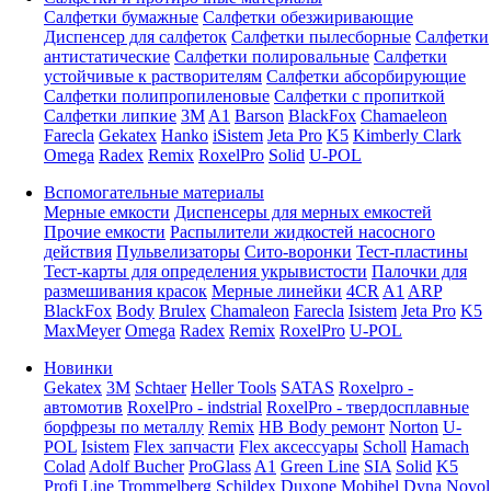
Салфетки бумажные
Салфетки обезжиривающие
Диспенсер для салфеток
Салфетки пылесборные
Салфетки
антистатические
Салфетки полировальные
Салфетки
устойчивые к растворителям
Салфетки абсорбирующие
Салфетки полипропиленовые
Салфетки с пропиткой
Салфетки липкие
3M
A1
Barson
BlackFox
Chamaeleon
Farecla
Gekatex
Hanko
iSistem
Jeta Pro
K5
Kimberly Clark
Omega
Radex
Remix
RoxelPro
Solid
U-POL
Вспомогательные материалы
Мерные емкости
Диспенсеры для мерных емкостей
Прочие емкости
Распылители жидкостей насосного
действия
Пульвелизаторы
Сито-воронки
Тест-пластины
Тест-карты для определения укрывистости
Палочки для
размешивания красок
Мерные линейки
4CR
A1
ARP
BlackFox
Body
Brulex
Chamaleon
Farecla
Isistem
Jeta Pro
K5
MaxMeyer
Omega
Radex
Remix
RoxelPro
U-POL
Новинки
Gekatex
3M
Schtaer
Heller Tools
SATAS
Roxelpro -
автомотив
RoxelPro - indstrial
RoxelPro - твердосплавные
борфрезы по металлу
Remix
HB Body ремонт
Norton
U-
POL
Isistem
Flex запчасти
Flex аксессуары
Scholl
Hamach
Colad
Adolf Bucher
ProGlass
A1
Green Line
SIA
Solid
K5
Profi Line
Trommelberg
Schildex
Duxone
Mobihel
Dyna
Novol