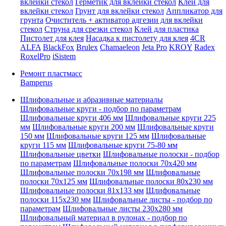
вклейки стекол
Герметик для вклейки стекол
Клей для
вклейки стекол
Грунт для вклейки стекол
Аппликатор для
грунта
Очиститель + активатор адгезии для вклейки
стекол
Струна для срезки стекол
Клей для пластика
Пистолет для клея
Насадка к пистолету для клея
4CR
ALFA
BlackFox
Brulex
Chamaeleon
Jeta Pro
KROY
Radex
RoxelPro
iSistem
Ремонт пластмасс
Bamperus
Шлифовальные и абразивные материалы
Шлифовальные круги - подбор по параметрам
Шлифовальные круги 406 мм
Шлифовальные круги 225
мм
Шлифовальные круги 200 мм
Шлифовальные круги
150 мм
Шлифовальные круги 125 мм
Шлифовальные
круги 115 мм
Шлифовальные круги 75-80 мм
Шлифовальные цветки
Шлифовальные полоски - подбор
по параметрам
Шлифовальные полоски 70x420 мм
Шлифовальные полоски 70x198 мм
Шлифовальные
полоски 70x125 мм
Шлифовальные полоски 80x230 мм
Шлифовальные полоски 81x133 мм
Шлифовальные
полоски 115x230 мм
Шлифовальные листы - подбор по
параметрам
Шлифовальные листы 230x280 мм
Шлифовальный материал в рулонах - подбор по