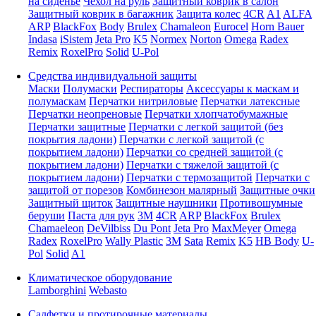
на сиденье
Чехол на руль
Защитный коврик в салон
Защитный коврик в багажник
Защита колес
4CR
A1
ALFA
ARP
BlackFox
Body
Brulex
Chamaleon
Eurocel
Horn Bauer
Indasa
iSistem
Jeta Pro
K5
Normex
Norton
Omega
Radex
Remix
RoxelPro
Solid
U-Pol
Средства индивидуальной защиты
Маски
Полумаски
Респираторы
Аксессуары к маскам и
полумаскам
Перчатки нитриловые
Перчатки латексные
Перчатки неопреновые
Перчатки хлопчатобумажные
Перчатки защитные
Перчатки с легкой защитой (без
покрытия ладони)
Перчатки с легкой защитой (с
покрытием ладони)
Перчатки со средней защитой (с
покрытием ладони)
Перчатки с тяжелой защитой (с
покрытием ладони)
Перчатки с термозащитой
Перчатки с
защитой от порезов
Комбинезон малярный
Защитные очки
Защитный щиток
Защитные наушники
Противошумные
беруши
Паста для рук
3M
4CR
ARP
BlackFox
Brulex
Chamaeleon
DeVilbiss
Du Pont
Jeta Pro
MaxMeyer
Omega
Radex
RoxelPro
Wally Plastic
3M
Sata
Remix
K5
HB Body
U-
Pol
Solid
A1
Климатическое оборудование
Lamborghini
Webasto
Салфетки и протирочные материалы