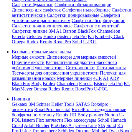
Салфетки бумажные
Салфетки обезжиривающие
Диспенсер для салфеток
Салфетки пылесборные
Салфетки
антистатические
Салфетки полировальные
Салфетки
устойчивые к растворителям
Салфетки абсорбирующие
Салфетки полипропиленовые
Салфетки с пропиткой
Салфетки липкие
3M
A1
Barson
BlackFox
Chamaeleon
Farecla
Gekatex
Hanko
iSistem
Jeta Pro
K5
Kimberly Clark
Omega
Radex
Remix
RoxelPro
Solid
U-POL
Вспомогательные материалы
Мерные емкости
Диспенсеры для мерных емкостей
Прочие емкости
Распылители жидкостей насосного
действия
Пульвелизаторы
Сито-воронки
Тест-пластины
Тест-карты для определения укрывистости
Палочки для
размешивания красок
Мерные линейки
4CR
A1
ARP
BlackFox
Body
Brulex
Chamaleon
Farecla
Isistem
Jeta Pro
K5
MaxMeyer
Omega
Radex
Remix
RoxelPro
U-POL
Новинки
Gekatex
3M
Schtaer
Heller Tools
SATAS
Roxelpro -
автомотив
RoxelPro - indstrial
RoxelPro - твердосплавные
борфрезы по металлу
Remix
HB Body ремонт
Norton
U-
POL
Isistem
Flex запчасти
Flex аксессуары
Scholl
Hamach
Colad
Adolf Bucher
ProGlass
A1
Green Line
SIA
Solid
K5
Profi Line
Trommelberg
Schildex
Duxone
Mobihel
Dyna
Novol