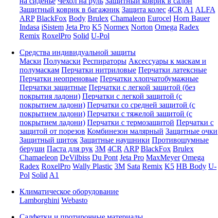
на сиденье
Чехол на руль
Защитный коврик в салон
Защитный коврик в багажник
Защита колес
4CR
A1
ALFA
ARP
BlackFox
Body
Brulex
Chamaleon
Eurocel
Horn Bauer
Indasa
iSistem
Jeta Pro
K5
Normex
Norton
Omega
Radex
Remix
RoxelPro
Solid
U-Pol
Средства индивидуальной защиты
Маски
Полумаски
Респираторы
Аксессуары к маскам и
полумаскам
Перчатки нитриловые
Перчатки латексные
Перчатки неопреновые
Перчатки хлопчатобумажные
Перчатки защитные
Перчатки с легкой защитой (без
покрытия ладони)
Перчатки с легкой защитой (с
покрытием ладони)
Перчатки со средней защитой (с
покрытием ладони)
Перчатки с тяжелой защитой (с
покрытием ладони)
Перчатки с термозащитой
Перчатки с
защитой от порезов
Комбинезон малярный
Защитные очки
Защитный щиток
Защитные наушники
Противошумные
беруши
Паста для рук
3M
4CR
ARP
BlackFox
Brulex
Chamaeleon
DeVilbiss
Du Pont
Jeta Pro
MaxMeyer
Omega
Radex
RoxelPro
Wally Plastic
3M
Sata
Remix
K5
HB Body
U-
Pol
Solid
A1
Климатическое оборудование
Lamborghini
Webasto
Салфетки и протирочные материалы