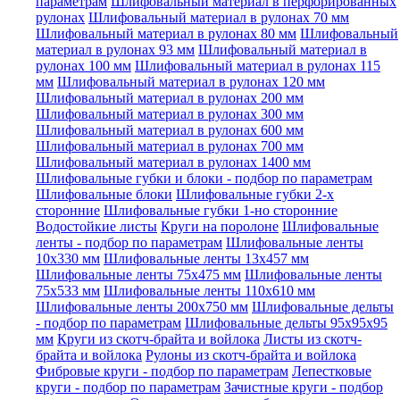
параметрам
Шлифовальный материал в перфорированных
рулонах
Шлифовальный материал в рулонах 70 мм
Шлифовальный материал в рулонах 80 мм
Шлифовальный
материал в рулонах 93 мм
Шлифовальный материал в
рулонах 100 мм
Шлифовальный материал в рулонах 115
мм
Шлифовальный материал в рулонах 120 мм
Шлифовальный материал в рулонах 200 мм
Шлифовальный материал в рулонах 300 мм
Шлифовальный материал в рулонах 600 мм
Шлифовальный материал в рулонах 700 мм
Шлифовальный материал в рулонах 1400 мм
Шлифовальные губки и блоки - подбор по параметрам
Шлифовальные блоки
Шлифовальные губки 2-х
сторонние
Шлифовальные губки 1-но сторонние
Водостойкие листы
Круги на поролоне
Шлифовальные
ленты - подбор по параметрам
Шлифовальные ленты
10x330 мм
Шлифовальные ленты 13x457 мм
Шлифовальные ленты 75x475 мм
Шлифовальные ленты
75x533 мм
Шлифовальные ленты 110x610 мм
Шлифовальные ленты 200x750 мм
Шлифовальные дельты
- подбор по параметрам
Шлифовальные дельты 95x95x95
мм
Круги из скотч-брайта и войлока
Листы из скотч-
брайта и войлока
Рулоны из скотч-брайта и войлока
Фибровые круги - подбор по параметрам
Лепестковые
круги - подбор по параметрам
Зачистные круги - подбор