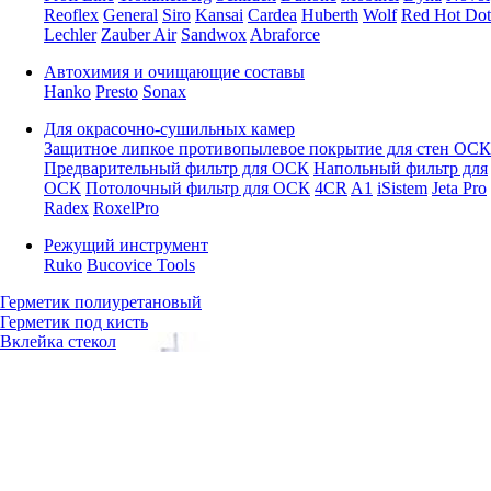
Reoflex
General
Siro
Kansai
Cardea
Huberth
Wolf
Red Hot Dot
Lechler
Zauber Air
Sandwox
Abraforce
Автохимия и очищающие составы
Hanko
Presto
Sonax
Для окрасочно-сушильных камер
Защитное липкое противопылевое покрытие для стен ОСК
Предварительный фильтр для ОСК
Напольный фильтр для
ОСК
Потолочный фильтр для ОСК
4CR
A1
iSistem
Jeta Pro
Radex
RoxelPro
Режущий инструмент
Ruko
Bucovice Tools
Герметик полиуретановый
Герметик под кисть
Вклейка стекол