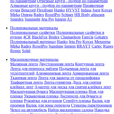
по параметрам
Отрезные круги - подбор по параметрам
Алмазные круги - подбор по параметрам
Проявочная
пудра
Betacord
Flexifoam
Hanko
HYVST
Indasa
Joest
Kovax
Mirka
Omega
Radex
RoxelPro
Schtaer
HB Body абразив
Smirdex
Sunmight
Jeta Pro
Isistem
A1
Полировальные материалы
Полировальные салфетки
Полировальные салфетки в
рулоне
4CR
BlackFox
Brulex
Chamaeleon
Farecla
Gekatex
Полировальный материал
Hanko
Jeta Pro
Kovax
Menzerna
Mirka
Radex
RoxelPro
Sunshine
Isistem
BRAYT
Cartec
Rupes
Remix
Solid
Маскировочные материалы
Малярная лента
Двусторонняя лента
Контурная лента
Лента для переноса эмблем
Подъемная лента для
уплотнителей
Алюминиевая лента
Армированная лента
Тканевая лента
Лента для защиты от прошлифовки
Трафаретная лента
Лента-герметик
Диск для снятия
клейких лент
Адаптер для диска для снятия клейких лент
Маскирующая бумага
Маскирующая пленка
Нож для
пленки
Укрывочная пленка
Диспенсер для бумаги и
пленки
Рукоятки для рулонов
Стрейтч пленка
Валик для
проемов
Валик для зоны перехода
Стикеры парктроников
Чехол на автомобиль
Набор маскировки салона
Накидка