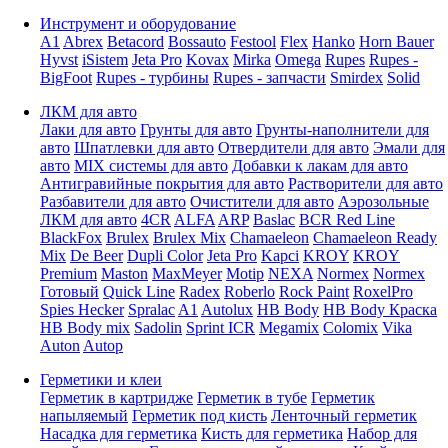
Инструмент и оборудование
A1
Abrex
Betacord
Bossauto
Festool
Flex
Hanko
Horn Bauer
Hyvst
iSistem
Jeta Pro
Kovax
Mirka
Omega
Rupes
Rupes -
BigFoot
Rupes - турбины
Rupes - запчасти
Smirdex
Solid
ЛКМ для авто
Лаки для авто
Грунты для авто
Грунты-наполнители для
авто
Шпатлевки для авто
Отвердители для авто
Эмали для
авто
MIX системы для авто
Добавки к лакам для авто
Антигравийные покрытия для авто
Растворители для авто
Разбавители для авто
Очистители для авто
Аэрозольные
ЛКМ для авто
4CR
ALFA
ARP
Baslac
BCR Red Line
BlackFox
Brulex
Brulex Mix
Chamaeleon
Chamaeleon Ready
Mix
De Beer
Dupli Color
Jeta Pro
Kapci
KROY
KROY
Premium
Maston
MaxMeyer
Motip
NEXA
Normex
Normex
Готовый
Quick Line
Radex
Roberlo
Rock Paint
RoxelPro
Spies Hecker
Spralac
A1
Autolux
HB Body
HB Body Краска
HB Body mix
Sadolin
Sprint ICR
Megamix
Colomix
Vika
Auton
Autop
Герметики и клеи
Герметик в картридже
Герметик в тубе
Герметик
напыляемый
Герметик под кисть
Ленточный герметик
Насадка для герметика
Кисть для герметика
Набор для