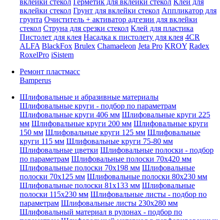
вклейки стекол
Герметик для вклейки стекол
Клей для
вклейки стекол
Грунт для вклейки стекол
Аппликатор для
грунта
Очиститель + активатор адгезии для вклейки
стекол
Струна для срезки стекол
Клей для пластика
Пистолет для клея
Насадка к пистолету для клея
4CR
ALFA
BlackFox
Brulex
Chamaeleon
Jeta Pro
KROY
Radex
RoxelPro
iSistem
Ремонт пластмасс
Bamperus
Шлифовальные и абразивные материалы
Шлифовальные круги - подбор по параметрам
Шлифовальные круги 406 мм
Шлифовальные круги 225
мм
Шлифовальные круги 200 мм
Шлифовальные круги
150 мм
Шлифовальные круги 125 мм
Шлифовальные
круги 115 мм
Шлифовальные круги 75-80 мм
Шлифовальные цветки
Шлифовальные полоски - подбор
по параметрам
Шлифовальные полоски 70x420 мм
Шлифовальные полоски 70x198 мм
Шлифовальные
полоски 70x125 мм
Шлифовальные полоски 80x230 мм
Шлифовальные полоски 81x133 мм
Шлифовальные
полоски 115x230 мм
Шлифовальные листы - подбор по
параметрам
Шлифовальные листы 230x280 мм
Шлифовальный материал в рулонах - подбор по