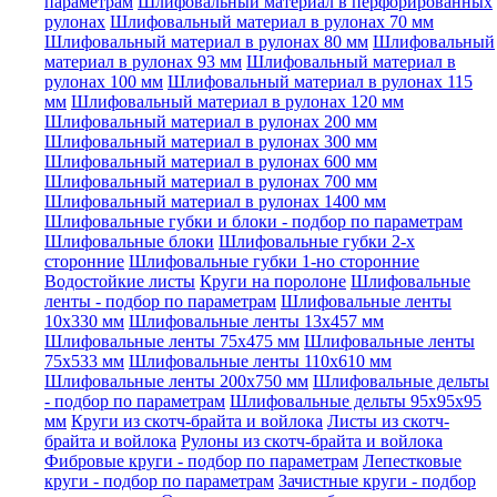
параметрам
Шлифовальный материал в перфорированных
рулонах
Шлифовальный материал в рулонах 70 мм
Шлифовальный материал в рулонах 80 мм
Шлифовальный
материал в рулонах 93 мм
Шлифовальный материал в
рулонах 100 мм
Шлифовальный материал в рулонах 115
мм
Шлифовальный материал в рулонах 120 мм
Шлифовальный материал в рулонах 200 мм
Шлифовальный материал в рулонах 300 мм
Шлифовальный материал в рулонах 600 мм
Шлифовальный материал в рулонах 700 мм
Шлифовальный материал в рулонах 1400 мм
Шлифовальные губки и блоки - подбор по параметрам
Шлифовальные блоки
Шлифовальные губки 2-х
сторонние
Шлифовальные губки 1-но сторонние
Водостойкие листы
Круги на поролоне
Шлифовальные
ленты - подбор по параметрам
Шлифовальные ленты
10x330 мм
Шлифовальные ленты 13x457 мм
Шлифовальные ленты 75x475 мм
Шлифовальные ленты
75x533 мм
Шлифовальные ленты 110x610 мм
Шлифовальные ленты 200x750 мм
Шлифовальные дельты
- подбор по параметрам
Шлифовальные дельты 95x95x95
мм
Круги из скотч-брайта и войлока
Листы из скотч-
брайта и войлока
Рулоны из скотч-брайта и войлока
Фибровые круги - подбор по параметрам
Лепестковые
круги - подбор по параметрам
Зачистные круги - подбор