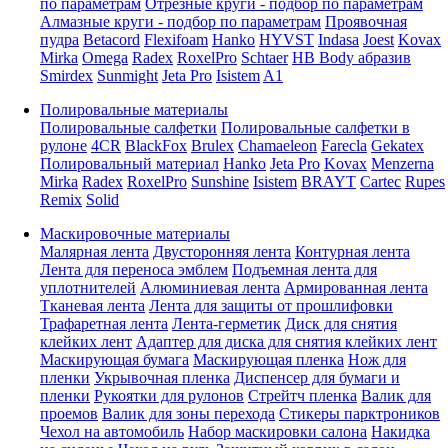
по параметрам
Отрезные круги - подбор по параметрам
Алмазные круги - подбор по параметрам
Проявочная
пудра
Betacord
Flexifoam
Hanko
HYVST
Indasa
Joest
Kovax
Mirka
Omega
Radex
RoxelPro
Schtaer
HB Body абразив
Smirdex
Sunmight
Jeta Pro
Isistem
A1
Полировальные материалы
Полировальные салфетки
Полировальные салфетки в
рулоне
4CR
BlackFox
Brulex
Chamaeleon
Farecla
Gekatex
Полировальный материал
Hanko
Jeta Pro
Kovax
Menzerna
Mirka
Radex
RoxelPro
Sunshine
Isistem
BRAYT
Cartec
Rupes
Remix
Solid
Маскировочные материалы
Малярная лента
Двусторонняя лента
Контурная лента
Лента для переноса эмблем
Подъемная лента для
уплотнителей
Алюминиевая лента
Армированная лента
Тканевая лента
Лента для защиты от прошлифовки
Трафаретная лента
Лента-герметик
Диск для снятия
клейких лент
Адаптер для диска для снятия клейких лент
Маскирующая бумага
Маскирующая пленка
Нож для
пленки
Укрывочная пленка
Диспенсер для бумаги и
пленки
Рукоятки для рулонов
Стрейтч пленка
Валик для
проемов
Валик для зоны перехода
Стикеры парктроников
Чехол на автомобиль
Набор маскировки салона
Накидка