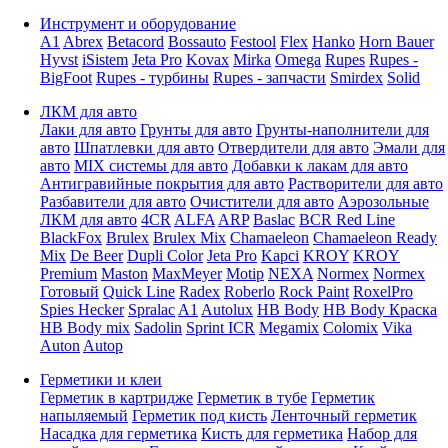
Инструмент и оборудование
A1
Abrex
Betacord
Bossauto
Festool
Flex
Hanko
Horn Bauer
Hyvst
iSistem
Jeta Pro
Kovax
Mirka
Omega
Rupes
Rupes -
BigFoot
Rupes - турбины
Rupes - запчасти
Smirdex
Solid
ЛКМ для авто
Лаки для авто
Грунты для авто
Грунты-наполнители для
авто
Шпатлевки для авто
Отвердители для авто
Эмали для
авто
MIX системы для авто
Добавки к лакам для авто
Антигравийные покрытия для авто
Растворители для авто
Разбавители для авто
Очистители для авто
Аэрозольные
ЛКМ для авто
4CR
ALFA
ARP
Baslac
BCR Red Line
BlackFox
Brulex
Brulex Mix
Chamaeleon
Chamaeleon Ready
Mix
De Beer
Dupli Color
Jeta Pro
Kapci
KROY
KROY
Premium
Maston
MaxMeyer
Motip
NEXA
Normex
Normex
Готовый
Quick Line
Radex
Roberlo
Rock Paint
RoxelPro
Spies Hecker
Spralac
A1
Autolux
HB Body
HB Body Краска
HB Body mix
Sadolin
Sprint ICR
Megamix
Colomix
Vika
Auton
Autop
Герметики и клеи
Герметик в картридже
Герметик в тубе
Герметик
напыляемый
Герметик под кисть
Ленточный герметик
Насадка для герметика
Кисть для герметика
Набор для