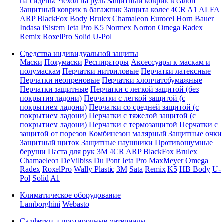
на сиденье
Чехол на руль
Защитный коврик в салон
Защитный коврик в багажник
Защита колес
4CR
A1
ALFA
ARP
BlackFox
Body
Brulex
Chamaleon
Eurocel
Horn Bauer
Indasa
iSistem
Jeta Pro
K5
Normex
Norton
Omega
Radex
Remix
RoxelPro
Solid
U-Pol
Средства индивидуальной защиты
Маски
Полумаски
Респираторы
Аксессуары к маскам и
полумаскам
Перчатки нитриловые
Перчатки латексные
Перчатки неопреновые
Перчатки хлопчатобумажные
Перчатки защитные
Перчатки с легкой защитой (без
покрытия ладони)
Перчатки с легкой защитой (с
покрытием ладони)
Перчатки со средней защитой (с
покрытием ладони)
Перчатки с тяжелой защитой (с
покрытием ладони)
Перчатки с термозащитой
Перчатки с
защитой от порезов
Комбинезон малярный
Защитные очки
Защитный щиток
Защитные наушники
Противошумные
беруши
Паста для рук
3M
4CR
ARP
BlackFox
Brulex
Chamaeleon
DeVilbiss
Du Pont
Jeta Pro
MaxMeyer
Omega
Radex
RoxelPro
Wally Plastic
3M
Sata
Remix
K5
HB Body
U-
Pol
Solid
A1
Климатическое оборудование
Lamborghini
Webasto
Салфетки и протирочные материалы