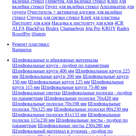
вклейки стекол
Герметик для вклейки стекол
Клей для
вклейки стекол
Грунт для вклейки стекол
Аппликатор для
грунта
Очиститель + активатор адгезии для вклейки
стекол
Струна для срезки стекол
Клей для пластика
Пистолет для клея
Насадка к пистолету для клея
4CR
ALFA
BlackFox
Brulex
Chamaeleon
Jeta Pro
KROY
Radex
RoxelPro
iSistem
Ремонт пластмасс
Bamperus
Шлифовальные и абразивные материалы
Шлифовальные круги - подбор по параметрам
Шлифовальные круги 406 мм
Шлифовальные круги 225
мм
Шлифовальные круги 200 мм
Шлифовальные круги
150 мм
Шлифовальные круги 125 мм
Шлифовальные
круги 115 мм
Шлифовальные круги 75-80 мм
Шлифовальные цветки
Шлифовальные полоски - подбор
по параметрам
Шлифовальные полоски 70x420 мм
Шлифовальные полоски 70x198 мм
Шлифовальные
полоски 70x125 мм
Шлифовальные полоски 80x230 мм
Шлифовальные полоски 81x133 мм
Шлифовальные
полоски 115x230 мм
Шлифовальные листы - подбор по
параметрам
Шлифовальные листы 230x280 мм
Шлифовальный материал в рулонах - подбор по