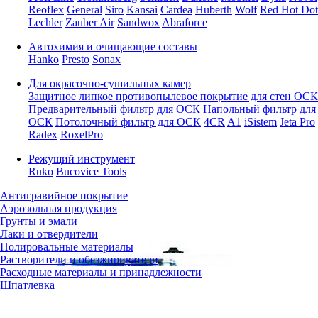
Reoflex
General
Siro
Kansai
Cardea
Huberth
Wolf
Red Hot Dot
Lechler
Zauber Air
Sandwox
Abraforce
Автохимия и очищающие составы
Hanko
Presto
Sonax
Для окрасочно-сушильных камер
Защитное липкое противопылевое покрытие для стен ОСК
Предварительный фильтр для ОСК
Напольный фильтр для
ОСК
Потолочный фильтр для ОСК
4CR
A1
iSistem
Jeta Pro
Radex
RoxelPro
Режущий инструмент
Ruko
Bucovice Tools
Антигравийное покрытие
Аэрозольная продукция
Грунты и эмали
Лаки и отвердители
Полировальные материалы
Растворители и обезжириватели
Расходные материалы и принадлежности
Шпатлевка