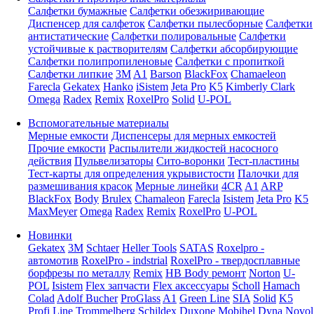
Салфетки бумажные
Салфетки обезжиривающие
Диспенсер для салфеток
Салфетки пылесборные
Салфетки
антистатические
Салфетки полировальные
Салфетки
устойчивые к растворителям
Салфетки абсорбирующие
Салфетки полипропиленовые
Салфетки с пропиткой
Салфетки липкие
3M
A1
Barson
BlackFox
Chamaeleon
Farecla
Gekatex
Hanko
iSistem
Jeta Pro
K5
Kimberly Clark
Omega
Radex
Remix
RoxelPro
Solid
U-POL
Вспомогательные материалы
Мерные емкости
Диспенсеры для мерных емкостей
Прочие емкости
Распылители жидкостей насосного
действия
Пульвелизаторы
Сито-воронки
Тест-пластины
Тест-карты для определения укрывистости
Палочки для
размешивания красок
Мерные линейки
4CR
A1
ARP
BlackFox
Body
Brulex
Chamaleon
Farecla
Isistem
Jeta Pro
K5
MaxMeyer
Omega
Radex
Remix
RoxelPro
U-POL
Новинки
Gekatex
3M
Schtaer
Heller Tools
SATAS
Roxelpro -
автомотив
RoxelPro - indstrial
RoxelPro - твердосплавные
борфрезы по металлу
Remix
HB Body ремонт
Norton
U-
POL
Isistem
Flex запчасти
Flex аксессуары
Scholl
Hamach
Colad
Adolf Bucher
ProGlass
A1
Green Line
SIA
Solid
K5
Profi Line
Trommelberg
Schildex
Duxone
Mobihel
Dyna
Novol