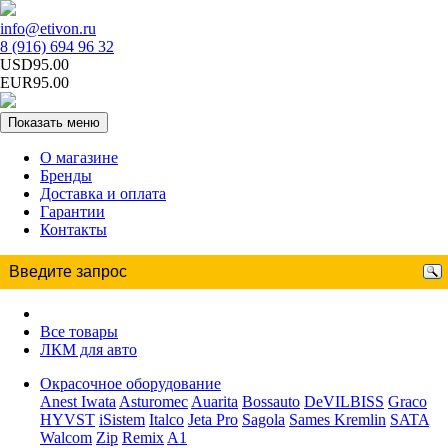
info@etivon.ru
8 (916) 694 96 32
USD95.00
EUR95.00
Показать меню
О магазине
Бренды
Доставка и оплата
Гарантии
Контакты
Все товары
ЛКМ для авто
Окрасочное оборудование
Anest Iwata
Asturomec
Auarita
Bossauto
DeVILBISS
Graco
HYVST
iSistem
Italco
Jeta Pro
Sagola
Sames Kremlin
SATA
Walcom
Zip
Remix
A1