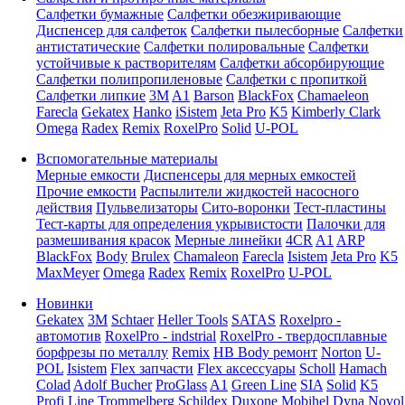
Салфетки бумажные
Салфетки обезжиривающие
Диспенсер для салфеток
Салфетки пылесборные
Салфетки
антистатические
Салфетки полировальные
Салфетки
устойчивые к растворителям
Салфетки абсорбирующие
Салфетки полипропиленовые
Салфетки с пропиткой
Салфетки липкие
3M
A1
Barson
BlackFox
Chamaeleon
Farecla
Gekatex
Hanko
iSistem
Jeta Pro
K5
Kimberly Clark
Omega
Radex
Remix
RoxelPro
Solid
U-POL
Вспомогательные материалы
Мерные емкости
Диспенсеры для мерных емкостей
Прочие емкости
Распылители жидкостей насосного
действия
Пульвелизаторы
Сито-воронки
Тест-пластины
Тест-карты для определения укрывистости
Палочки для
размешивания красок
Мерные линейки
4CR
A1
ARP
BlackFox
Body
Brulex
Chamaleon
Farecla
Isistem
Jeta Pro
K5
MaxMeyer
Omega
Radex
Remix
RoxelPro
U-POL
Новинки
Gekatex
3M
Schtaer
Heller Tools
SATAS
Roxelpro -
автомотив
RoxelPro - indstrial
RoxelPro - твердосплавные
борфрезы по металлу
Remix
HB Body ремонт
Norton
U-
POL
Isistem
Flex запчасти
Flex аксессуары
Scholl
Hamach
Colad
Adolf Bucher
ProGlass
A1
Green Line
SIA
Solid
K5
Profi Line
Trommelberg
Schildex
Duxone
Mobihel
Dyna
Novol