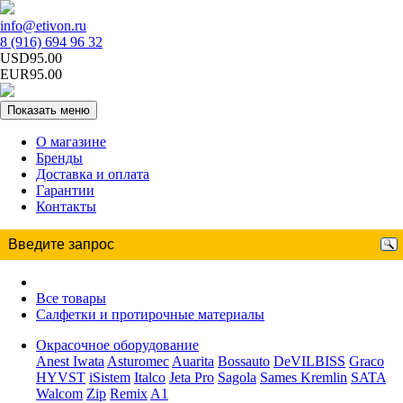
info@etivon.ru
8 (916) 694 96 32
USD95.00
EUR95.00
Показать меню
О магазине
Бренды
Доставка и оплата
Гарантии
Контакты
Все товары
Салфетки и протирочные материалы
Окрасочное оборудование
Anest Iwata
Asturomec
Auarita
Bossauto
DeVILBISS
Graco
HYVST
iSistem
Italco
Jeta Pro
Sagola
Sames Kremlin
SATA
Walcom
Zip
Remix
A1