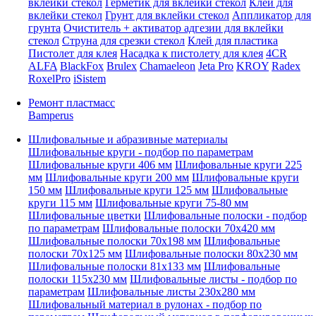
вклейки стекол
Герметик для вклейки стекол
Клей для
вклейки стекол
Грунт для вклейки стекол
Аппликатор для
грунта
Очиститель + активатор адгезии для вклейки
стекол
Струна для срезки стекол
Клей для пластика
Пистолет для клея
Насадка к пистолету для клея
4CR
ALFA
BlackFox
Brulex
Chamaeleon
Jeta Pro
KROY
Radex
RoxelPro
iSistem
Ремонт пластмасс
Bamperus
Шлифовальные и абразивные материалы
Шлифовальные круги - подбор по параметрам
Шлифовальные круги 406 мм
Шлифовальные круги 225
мм
Шлифовальные круги 200 мм
Шлифовальные круги
150 мм
Шлифовальные круги 125 мм
Шлифовальные
круги 115 мм
Шлифовальные круги 75-80 мм
Шлифовальные цветки
Шлифовальные полоски - подбор
по параметрам
Шлифовальные полоски 70x420 мм
Шлифовальные полоски 70x198 мм
Шлифовальные
полоски 70x125 мм
Шлифовальные полоски 80x230 мм
Шлифовальные полоски 81x133 мм
Шлифовальные
полоски 115x230 мм
Шлифовальные листы - подбор по
параметрам
Шлифовальные листы 230x280 мм
Шлифовальный материал в рулонах - подбор по