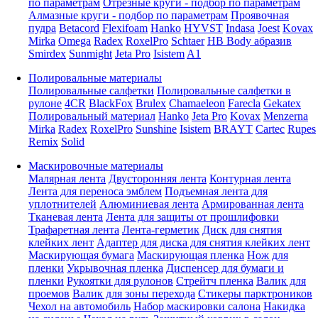
по параметрам
Отрезные круги - подбор по параметрам
Алмазные круги - подбор по параметрам
Проявочная
пудра
Betacord
Flexifoam
Hanko
HYVST
Indasa
Joest
Kovax
Mirka
Omega
Radex
RoxelPro
Schtaer
HB Body абразив
Smirdex
Sunmight
Jeta Pro
Isistem
A1
Полировальные материалы
Полировальные салфетки
Полировальные салфетки в
рулоне
4CR
BlackFox
Brulex
Chamaeleon
Farecla
Gekatex
Полировальный материал
Hanko
Jeta Pro
Kovax
Menzerna
Mirka
Radex
RoxelPro
Sunshine
Isistem
BRAYT
Cartec
Rupes
Remix
Solid
Маскировочные материалы
Малярная лента
Двусторонняя лента
Контурная лента
Лента для переноса эмблем
Подъемная лента для
уплотнителей
Алюминиевая лента
Армированная лента
Тканевая лента
Лента для защиты от прошлифовки
Трафаретная лента
Лента-герметик
Диск для снятия
клейких лент
Адаптер для диска для снятия клейких лент
Маскирующая бумага
Маскирующая пленка
Нож для
пленки
Укрывочная пленка
Диспенсер для бумаги и
пленки
Рукоятки для рулонов
Стрейтч пленка
Валик для
проемов
Валик для зоны перехода
Стикеры парктроников
Чехол на автомобиль
Набор маскировки салона
Накидка