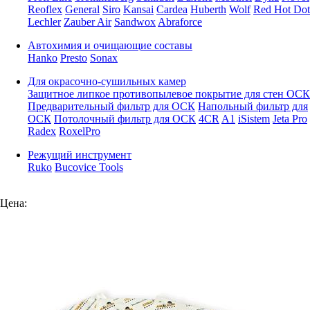
Reoflex
General
Siro
Kansai
Cardea
Huberth
Wolf
Red Hot Dot
Lechler
Zauber Air
Sandwox
Abraforce
Автохимия и очищающие составы
Hanko
Presto
Sonax
Для окрасочно-сушильных камер
Защитное липкое противопылевое покрытие для стен ОСК
Предварительный фильтр для ОСК
Напольный фильтр для
ОСК
Потолочный фильтр для ОСК
4CR
A1
iSistem
Jeta Pro
Radex
RoxelPro
Режущий инструмент
Ruko
Bucovice Tools
Цена: