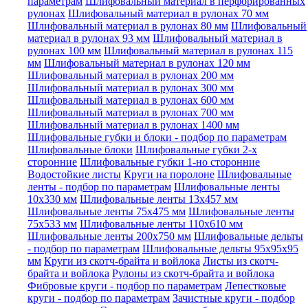
параметрам
Шлифовальный материал в перфорированных
рулонах
Шлифовальный материал в рулонах 70 мм
Шлифовальный материал в рулонах 80 мм
Шлифовальный
материал в рулонах 93 мм
Шлифовальный материал в
рулонах 100 мм
Шлифовальный материал в рулонах 115
мм
Шлифовальный материал в рулонах 120 мм
Шлифовальный материал в рулонах 200 мм
Шлифовальный материал в рулонах 300 мм
Шлифовальный материал в рулонах 600 мм
Шлифовальный материал в рулонах 700 мм
Шлифовальный материал в рулонах 1400 мм
Шлифовальные губки и блоки - подбор по параметрам
Шлифовальные блоки
Шлифовальные губки 2-х
сторонние
Шлифовальные губки 1-но сторонние
Водостойкие листы
Круги на поролоне
Шлифовальные
ленты - подбор по параметрам
Шлифовальные ленты
10x330 мм
Шлифовальные ленты 13x457 мм
Шлифовальные ленты 75x475 мм
Шлифовальные ленты
75x533 мм
Шлифовальные ленты 110x610 мм
Шлифовальные ленты 200x750 мм
Шлифовальные дельты
- подбор по параметрам
Шлифовальные дельты 95x95x95
мм
Круги из скотч-брайта и войлока
Листы из скотч-
брайта и войлока
Рулоны из скотч-брайта и войлока
Фибровые круги - подбор по параметрам
Лепестковые
круги - подбор по параметрам
Зачистные круги - подбор