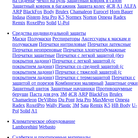
на сиденье
Чехол на руль
Защитный коврик в салон
Защитный коврик в багажник
Защита колес
4CR
A1
ALFA
ARP
BlackFox
Body
Brulex
Chamaleon
Eurocel
Horn Bauer
Indasa
iSistem
Jeta Pro
K5
Normex
Norton
Omega
Radex
Remix
RoxelPro
Solid
U-Pol
Средства индивидуальной защиты
Маски
Полумаски
Респираторы
Аксессуары к маскам и
полумаскам
Перчатки нитриловые
Перчатки латексные
Перчатки неопреновые
Перчатки хлопчатобумажные
Перчатки защитные
Перчатки с легкой защитой (без
покрытия ладони)
Перчатки с легкой защитой (с
покрытием ладони)
Перчатки со средней защитой (с
покрытием ладони)
Перчатки с тяжелой защитой (с
покрытием ладони)
Перчатки с термозащитой
Перчатки с
защитой от порезов
Комбинезон малярный
Защитные очки
Защитный щиток
Защитные наушники
Противошумные
беруши
Паста для рук
3M
4CR
ARP
BlackFox
Brulex
Chamaeleon
DeVilbiss
Du Pont
Jeta Pro
MaxMeyer
Omega
Radex
RoxelPro
Wally Plastic
3M
Sata
Remix
K5
HB Body
U-
Pol
Solid
A1
Климатическое оборудование
Lamborghini
Webasto
Салфетки и протирочные материалы