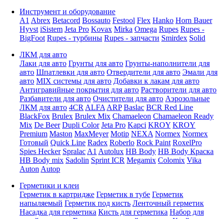
Инструмент и оборудование
A1
Abrex
Betacord
Bossauto
Festool
Flex
Hanko
Horn Bauer
Hyvst
iSistem
Jeta Pro
Kovax
Mirka
Omega
Rupes
Rupes -
BigFoot
Rupes - турбины
Rupes - запчасти
Smirdex
Solid
ЛКМ для авто
Лаки для авто
Грунты для авто
Грунты-наполнители для
авто
Шпатлевки для авто
Отвердители для авто
Эмали для
авто
MIX системы для авто
Добавки к лакам для авто
Антигравийные покрытия для авто
Растворители для авто
Разбавители для авто
Очистители для авто
Аэрозольные
ЛКМ для авто
4CR
ALFA
ARP
Baslac
BCR Red Line
BlackFox
Brulex
Brulex Mix
Chamaeleon
Chamaeleon Ready
Mix
De Beer
Dupli Color
Jeta Pro
Kapci
KROY
KROY
Premium
Maston
MaxMeyer
Motip
NEXA
Normex
Normex
Готовый
Quick Line
Radex
Roberlo
Rock Paint
RoxelPro
Spies Hecker
Spralac
A1
Autolux
HB Body
HB Body Краска
HB Body mix
Sadolin
Sprint ICR
Megamix
Colomix
Vika
Auton
Autop
Герметики и клеи
Герметик в картридже
Герметик в тубе
Герметик
напыляемый
Герметик под кисть
Ленточный герметик
Насадка для герметика
Кисть для герметика
Набор для