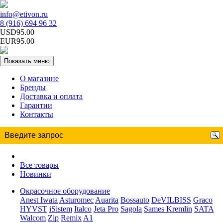
info@etivon.ru
8 (916) 694 96 32
USD95.00
EUR95.00
Показать меню
О магазине
Бренды
Доставка и оплата
Гарантии
Контакты
Все товары
Новинки
Окрасочное оборудование
Anest Iwata
Asturomec
Auarita
Bossauto
DeVILBISS
Graco
HYVST
iSistem
Italco
Jeta Pro
Sagola
Sames Kremlin
SATA
Walcom
Zip
Remix
A1