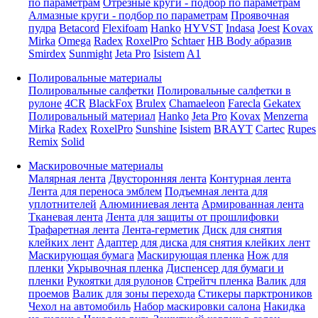
по параметрам
Отрезные круги - подбор по параметрам
Алмазные круги - подбор по параметрам
Проявочная
пудра
Betacord
Flexifoam
Hanko
HYVST
Indasa
Joest
Kovax
Mirka
Omega
Radex
RoxelPro
Schtaer
HB Body абразив
Smirdex
Sunmight
Jeta Pro
Isistem
A1
Полировальные материалы
Полировальные салфетки
Полировальные салфетки в
рулоне
4CR
BlackFox
Brulex
Chamaeleon
Farecla
Gekatex
Полировальный материал
Hanko
Jeta Pro
Kovax
Menzerna
Mirka
Radex
RoxelPro
Sunshine
Isistem
BRAYT
Cartec
Rupes
Remix
Solid
Маскировочные материалы
Малярная лента
Двусторонняя лента
Контурная лента
Лента для переноса эмблем
Подъемная лента для
уплотнителей
Алюминиевая лента
Армированная лента
Тканевая лента
Лента для защиты от прошлифовки
Трафаретная лента
Лента-герметик
Диск для снятия
клейких лент
Адаптер для диска для снятия клейких лент
Маскирующая бумага
Маскирующая пленка
Нож для
пленки
Укрывочная пленка
Диспенсер для бумаги и
пленки
Рукоятки для рулонов
Стрейтч пленка
Валик для
проемов
Валик для зоны перехода
Стикеры парктроников
Чехол на автомобиль
Набор маскировки салона
Накидка