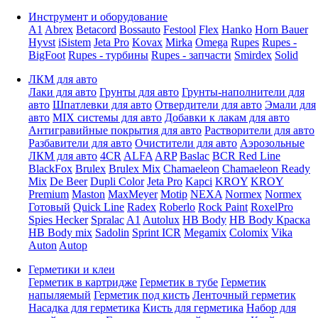
Инструмент и оборудование
A1
Abrex
Betacord
Bossauto
Festool
Flex
Hanko
Horn Bauer
Hyvst
iSistem
Jeta Pro
Kovax
Mirka
Omega
Rupes
Rupes -
BigFoot
Rupes - турбины
Rupes - запчасти
Smirdex
Solid
ЛКМ для авто
Лаки для авто
Грунты для авто
Грунты-наполнители для
авто
Шпатлевки для авто
Отвердители для авто
Эмали для
авто
MIX системы для авто
Добавки к лакам для авто
Антигравийные покрытия для авто
Растворители для авто
Разбавители для авто
Очистители для авто
Аэрозольные
ЛКМ для авто
4CR
ALFA
ARP
Baslac
BCR Red Line
BlackFox
Brulex
Brulex Mix
Chamaeleon
Chamaeleon Ready
Mix
De Beer
Dupli Color
Jeta Pro
Kapci
KROY
KROY
Premium
Maston
MaxMeyer
Motip
NEXA
Normex
Normex
Готовый
Quick Line
Radex
Roberlo
Rock Paint
RoxelPro
Spies Hecker
Spralac
A1
Autolux
HB Body
HB Body Краска
HB Body mix
Sadolin
Sprint ICR
Megamix
Colomix
Vika
Auton
Autop
Герметики и клеи
Герметик в картридже
Герметик в тубе
Герметик
напыляемый
Герметик под кисть
Ленточный герметик
Насадка для герметика
Кисть для герметика
Набор для