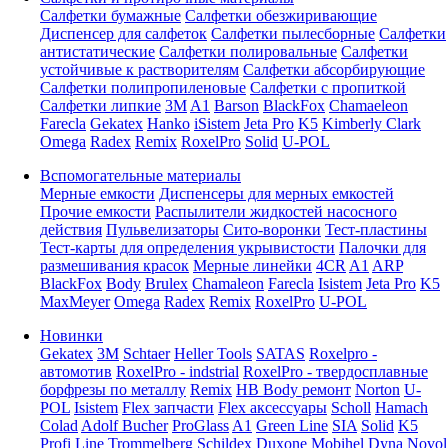
Салфетки бумажные
Салфетки обезжиривающие
Диспенсер для салфеток
Салфетки пылесборные
Салфетки
антистатические
Салфетки полировальные
Салфетки
устойчивые к растворителям
Салфетки абсорбирующие
Салфетки полипропиленовые
Салфетки с пропиткой
Салфетки липкие
3M
A1
Barson
BlackFox
Chamaeleon
Farecla
Gekatex
Hanko
iSistem
Jeta Pro
K5
Kimberly Clark
Omega
Radex
Remix
RoxelPro
Solid
U-POL
Вспомогательные материалы
Мерные емкости
Диспенсеры для мерных емкостей
Прочие емкости
Распылители жидкостей насосного
действия
Пульвелизаторы
Сито-воронки
Тест-пластины
Тест-карты для определения укрывистости
Палочки для
размешивания красок
Мерные линейки
4CR
A1
ARP
BlackFox
Body
Brulex
Chamaleon
Farecla
Isistem
Jeta Pro
K5
MaxMeyer
Omega
Radex
Remix
RoxelPro
U-POL
Новинки
Gekatex
3M
Schtaer
Heller Tools
SATAS
Roxelpro -
автомотив
RoxelPro - indstrial
RoxelPro - твердосплавные
борфрезы по металлу
Remix
HB Body ремонт
Norton
U-
POL
Isistem
Flex запчасти
Flex аксессуары
Scholl
Hamach
Colad
Adolf Bucher
ProGlass
A1
Green Line
SIA
Solid
K5
Profi Line
Trommelberg
Schildex
Duxone
Mobihel
Dyna
Novol