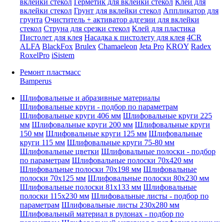
вклейки стекол
Герметик для вклейки стекол
Клей для
вклейки стекол
Грунт для вклейки стекол
Аппликатор для
грунта
Очиститель + активатор адгезии для вклейки
стекол
Струна для срезки стекол
Клей для пластика
Пистолет для клея
Насадка к пистолету для клея
4CR
ALFA
BlackFox
Brulex
Chamaeleon
Jeta Pro
KROY
Radex
RoxelPro
iSistem
Ремонт пластмасс
Bamperus
Шлифовальные и абразивные материалы
Шлифовальные круги - подбор по параметрам
Шлифовальные круги 406 мм
Шлифовальные круги 225
мм
Шлифовальные круги 200 мм
Шлифовальные круги
150 мм
Шлифовальные круги 125 мм
Шлифовальные
круги 115 мм
Шлифовальные круги 75-80 мм
Шлифовальные цветки
Шлифовальные полоски - подбор
по параметрам
Шлифовальные полоски 70x420 мм
Шлифовальные полоски 70x198 мм
Шлифовальные
полоски 70x125 мм
Шлифовальные полоски 80x230 мм
Шлифовальные полоски 81x133 мм
Шлифовальные
полоски 115x230 мм
Шлифовальные листы - подбор по
параметрам
Шлифовальные листы 230x280 мм
Шлифовальный материал в рулонах - подбор по