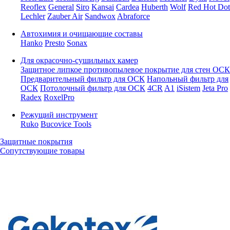
Reoflex
General
Siro
Kansai
Cardea
Huberth
Wolf
Red Hot Dot
Lechler
Zauber Air
Sandwox
Abraforce
Автохимия и очищающие составы
Hanko
Presto
Sonax
Для окрасочно-сушильных камер
Защитное липкое противопылевое покрытие для стен ОСК
Предварительный фильтр для ОСК
Напольный фильтр для
ОСК
Потолочный фильтр для ОСК
4CR
A1
iSistem
Jeta Pro
Radex
RoxelPro
Режущий инструмент
Ruko
Bucovice Tools
Защитные покрытия
Сопутствующие товары