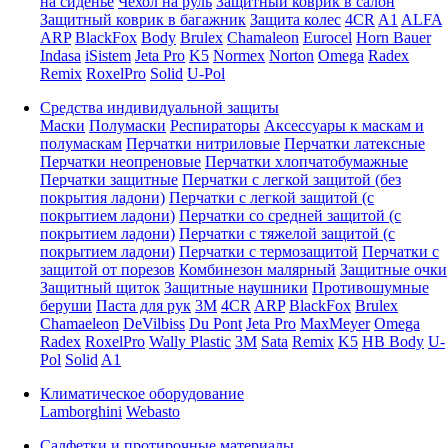
на сиденье
Чехол на руль
Защитный коврик в салон
Защитный коврик в багажник
Защита колес
4CR
A1
ALFA
ARP
BlackFox
Body
Brulex
Chamaleon
Eurocel
Horn Bauer
Indasa
iSistem
Jeta Pro
K5
Normex
Norton
Omega
Radex
Remix
RoxelPro
Solid
U-Pol
Средства индивидуальной защиты
Маски
Полумаски
Респираторы
Аксессуары к маскам и
полумаскам
Перчатки нитриловые
Перчатки латексные
Перчатки неопреновые
Перчатки хлопчатобумажные
Перчатки защитные
Перчатки с легкой защитой (без
покрытия ладони)
Перчатки с легкой защитой (с
покрытием ладони)
Перчатки со средней защитой (с
покрытием ладони)
Перчатки с тяжелой защитой (с
покрытием ладони)
Перчатки с термозащитой
Перчатки с
защитой от порезов
Комбинезон малярный
Защитные очки
Защитный щиток
Защитные наушники
Противошумные
беруши
Паста для рук
3M
4CR
ARP
BlackFox
Brulex
Chamaeleon
DeVilbiss
Du Pont
Jeta Pro
MaxMeyer
Omega
Radex
RoxelPro
Wally Plastic
3M
Sata
Remix
K5
HB Body
U-
Pol
Solid
A1
Климатическое оборудование
Lamborghini
Webasto
Салфетки и протирочные материалы