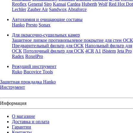
Reoflex
General
Siro
Kansai
Cardea
Huberth
Wolf
Red Hot Dot
Lechler
Zauber Air
Sandwox
Abraforce
Автохимия и очищающие составы
Hanko
Presto
Sonax
Для окрасочно-сушильных камер
Защитное липкое противопылевое покрытие для стен ОСК
Предварительный фильтр для ОСК
Напольный фильтр для
ОСК
Потолочный фильтр для ОСК
4CR
A1
iSistem
Jeta Pro
Radex
RoxelPro
Режущий инструмент
Ruko
Bucovice Tools
Защитная прокдадка Hanko
Инструмент
Информация
О магазине
Доставка и оплата
Гарантии
Контакты