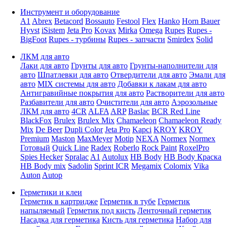
Инструмент и оборудование
A1
Abrex
Betacord
Bossauto
Festool
Flex
Hanko
Horn Bauer
Hyvst
iSistem
Jeta Pro
Kovax
Mirka
Omega
Rupes
Rupes -
BigFoot
Rupes - турбины
Rupes - запчасти
Smirdex
Solid
ЛКМ для авто
Лаки для авто
Грунты для авто
Грунты-наполнители для
авто
Шпатлевки для авто
Отвердители для авто
Эмали для
авто
MIX системы для авто
Добавки к лакам для авто
Антигравийные покрытия для авто
Растворители для авто
Разбавители для авто
Очистители для авто
Аэрозольные
ЛКМ для авто
4CR
ALFA
ARP
Baslac
BCR Red Line
BlackFox
Brulex
Brulex Mix
Chamaeleon
Chamaeleon Ready
Mix
De Beer
Dupli Color
Jeta Pro
Kapci
KROY
KROY
Premium
Maston
MaxMeyer
Motip
NEXA
Normex
Normex
Готовый
Quick Line
Radex
Roberlo
Rock Paint
RoxelPro
Spies Hecker
Spralac
A1
Autolux
HB Body
HB Body Краска
HB Body mix
Sadolin
Sprint ICR
Megamix
Colomix
Vika
Auton
Autop
Герметики и клеи
Герметик в картридже
Герметик в тубе
Герметик
напыляемый
Герметик под кисть
Ленточный герметик
Насадка для герметика
Кисть для герметика
Набор для