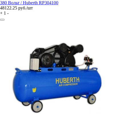
380 Вольт / Huberth RP304100
48122.25
руб./шт
+
1
-