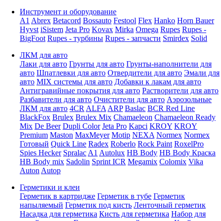
Инструмент и оборудование
A1
Abrex
Betacord
Bossauto
Festool
Flex
Hanko
Horn Bauer
Hyvst
iSistem
Jeta Pro
Kovax
Mirka
Omega
Rupes
Rupes -
BigFoot
Rupes - турбины
Rupes - запчасти
Smirdex
Solid
ЛКМ для авто
Лаки для авто
Грунты для авто
Грунты-наполнители для
авто
Шпатлевки для авто
Отвердители для авто
Эмали для
авто
MIX системы для авто
Добавки к лакам для авто
Антигравийные покрытия для авто
Растворители для авто
Разбавители для авто
Очистители для авто
Аэрозольные
ЛКМ для авто
4CR
ALFA
ARP
Baslac
BCR Red Line
BlackFox
Brulex
Brulex Mix
Chamaeleon
Chamaeleon Ready
Mix
De Beer
Dupli Color
Jeta Pro
Kapci
KROY
KROY
Premium
Maston
MaxMeyer
Motip
NEXA
Normex
Normex
Готовый
Quick Line
Radex
Roberlo
Rock Paint
RoxelPro
Spies Hecker
Spralac
A1
Autolux
HB Body
HB Body Краска
HB Body mix
Sadolin
Sprint ICR
Megamix
Colomix
Vika
Auton
Autop
Герметики и клеи
Герметик в картридже
Герметик в тубе
Герметик
напыляемый
Герметик под кисть
Ленточный герметик
Насадка для герметика
Кисть для герметика
Набор для