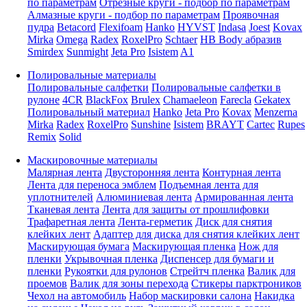
по параметрам
Отрезные круги - подбор по параметрам
Алмазные круги - подбор по параметрам
Проявочная
пудра
Betacord
Flexifoam
Hanko
HYVST
Indasa
Joest
Kovax
Mirka
Omega
Radex
RoxelPro
Schtaer
HB Body абразив
Smirdex
Sunmight
Jeta Pro
Isistem
A1
Полировальные материалы
Полировальные салфетки
Полировальные салфетки в
рулоне
4CR
BlackFox
Brulex
Chamaeleon
Farecla
Gekatex
Полировальный материал
Hanko
Jeta Pro
Kovax
Menzerna
Mirka
Radex
RoxelPro
Sunshine
Isistem
BRAYT
Cartec
Rupes
Remix
Solid
Маскировочные материалы
Малярная лента
Двусторонняя лента
Контурная лента
Лента для переноса эмблем
Подъемная лента для
уплотнителей
Алюминиевая лента
Армированная лента
Тканевая лента
Лента для защиты от прошлифовки
Трафаретная лента
Лента-герметик
Диск для снятия
клейких лент
Адаптер для диска для снятия клейких лент
Маскирующая бумага
Маскирующая пленка
Нож для
пленки
Укрывочная пленка
Диспенсер для бумаги и
пленки
Рукоятки для рулонов
Стрейтч пленка
Валик для
проемов
Валик для зоны перехода
Стикеры парктроников
Чехол на автомобиль
Набор маскировки салона
Накидка