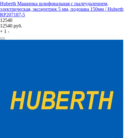
Huberth Машинка шлифовальная с пылеудалением,
электрическая, эксцентрик 5 мм, подошва 150мм / Huberth
RP207187-5
12540
12540
руб.
+
1
-