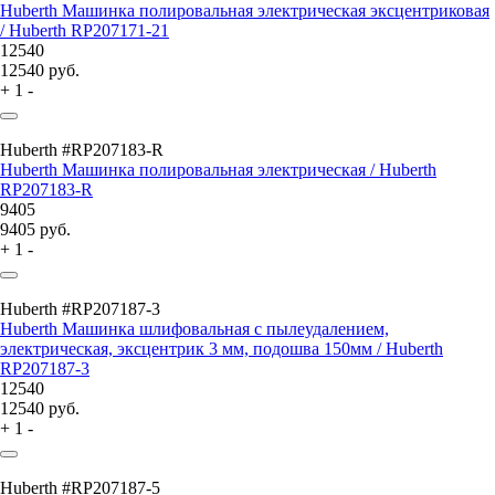
Huberth Машинка полировальная электрическая эксцентриковая
/ Huberth RP207171-21
12540
12540
руб.
+
1
-
Huberth #RP207183-R
Huberth Машинка полировальная электрическая / Huberth
RP207183-R
9405
9405
руб.
+
1
-
Huberth #RP207187-3
Huberth Машинка шлифовальная с пылеудалением,
электрическая, эксцентрик 3 мм, подошва 150мм / Huberth
RP207187-3
12540
12540
руб.
+
1
-
Huberth #RP207187-5