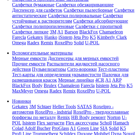
Салфетки бумажные
Салфетки обезжиривающие
Диспенсер для салфеток
Салфетки пылесборные
Салфетки
антистатические
Салфетки полировальные
Салфетки
устойчивые к растворителям
Салфетки абсорбирующие
Салфетки полипропиленовые
Салфетки с пропиткой
Салфетки липкие
3M
A1
Barson
BlackFox
Chamaeleon
Farecla
Gekatex
Hanko
iSistem
Jeta Pro
K5
Kimberly Clark
Omega
Radex
Remix
RoxelPro
Solid
U-POL
Вспомогательные материалы
Мерные емкости
Диспенсеры для мерных емкостей
Прочие емкости
Распылители жидкостей насосного
действия
Пульвелизаторы
Сито-воронки
Тест-пластины
Тест-карты для определения укрывистости
Палочки для
размешивания красок
Мерные линейки
4CR
A1
ARP
BlackFox
Body
Brulex
Chamaleon
Farecla
Isistem
Jeta Pro
K5
MaxMeyer
Omega
Radex
Remix
RoxelPro
U-POL
Новинки
Gekatex
3M
Schtaer
Heller Tools
SATAS
Roxelpro -
автомотив
RoxelPro - indstrial
RoxelPro - твердосплавные
борфрезы по металлу
Remix
HB Body ремонт
Norton
U-
POL
Isistem
Flex запчасти
Flex аксессуары
Scholl
Hamach
Colad
Adolf Bucher
ProGlass
A1
Green Line
SIA
Solid
K5
Profi Line
Trommelberg
Schildex
Duxone
Mobihel
Dyna
Novol