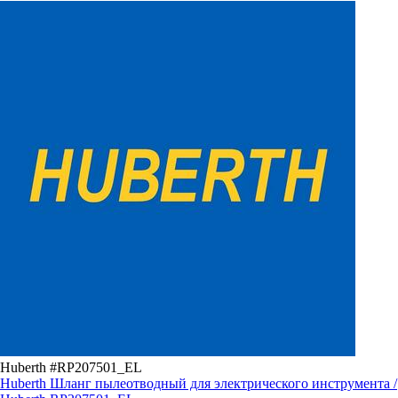
Huberth #RP207501_EL
Huberth Шланг пылеотводный для электрического инструмента /