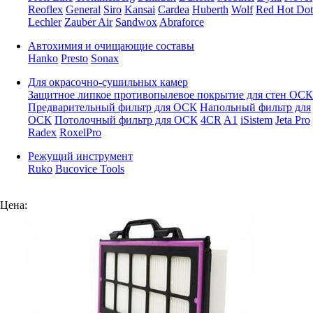
Reoflex
General
Siro
Kansai
Cardea
Huberth
Wolf
Red Hot Dot
Lechler
Zauber Air
Sandwox
Abraforce
Автохимия и очищающие составы
Hanko
Presto
Sonax
Для окрасочно-сушильных камер
Защитное липкое противопылевое покрытие для стен ОСК
Предварительный фильтр для ОСК
Напольный фильтр для
ОСК
Потолочный фильтр для ОСК
4CR
A1
iSistem
Jeta Pro
Radex
RoxelPro
Режущий инструмент
Ruko
Bucovice Tools
Цена: