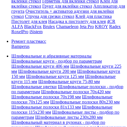
вклейки стекол
Герметик для вклейки стекол
Клей для
вклейки стекол
Грунт для вклейки стекол
Аппликатор для
грунта
Очиститель + активатор адгезии для вклейки
стекол
Струна для срезки стекол
Клей для пластика
Пистолет для клея
Насадка к пистолету для клея
4CR
ALFA
BlackFox
Brulex
Chamaeleon
Jeta Pro
KROY
Radex
RoxelPro
iSistem
Ремонт пластмасс
Bamperus
Шлифовальные и абразивные материалы
Шлифовальные круги - подбор по параметрам
Шлифовальные круги 406 мм
Шлифовальные круги 225
мм
Шлифовальные круги 200 мм
Шлифовальные круги
150 мм
Шлифовальные круги 125 мм
Шлифовальные
круги 115 мм
Шлифовальные круги 75-80 мм
Шлифовальные цветки
Шлифовальные полоски - подбор
по параметрам
Шлифовальные полоски 70x420 мм
Шлифовальные полоски 70x198 мм
Шлифовальные
полоски 70x125 мм
Шлифовальные полоски 80x230 мм
Шлифовальные полоски 81x133 мм
Шлифовальные
полоски 115x230 мм
Шлифовальные листы - подбор по
параметрам
Шлифовальные листы 230x280 мм
Шлифовальный материал в рулонах - подбор по