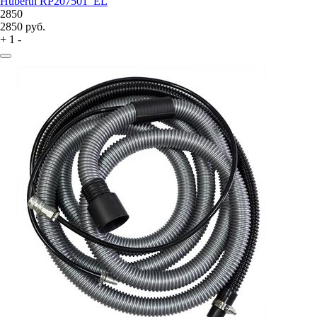
Huberth RP207501_EL
2850
2850
руб.
+
1
-