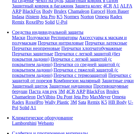
на сиденье
Чехол на руль
Защитный коврик в салон
Защитный коврик в багажник
Защита колес
4CR
A1
ALFA
ARP
BlackFox
Body
Brulex
Chamaleon
Eurocel
Horn Bauer
Indasa
iSistem
Jeta Pro
K5
Normex
Norton
Omega
Radex
Remix
RoxelPro
Solid
U-Pol
Средства индивидуальной защиты
Маски
Полумаски
Респираторы
Аксессуары к маскам и
полумаскам
Перчатки нитриловые
Перчатки латексные
Перчатки неопреновые
Перчатки хлопчатобумажные
Перчатки защитные
Перчатки с легкой защитой (без
покрытия ладони)
Перчатки с легкой защитой (с
покрытием ладони)
Перчатки со средней защитой (с
покрытием ладони)
Перчатки с тяжелой защитой (с
покрытием ладони)
Перчатки с термозащитой
Перчатки с
защитой от порезов
Комбинезон малярный
Защитные очки
Защитный щиток
Защитные наушники
Противошумные
беруши
Паста для рук
3M
4CR
ARP
BlackFox
Brulex
Chamaeleon
DeVilbiss
Du Pont
Jeta Pro
MaxMeyer
Omega
Radex
RoxelPro
Wally Plastic
3M
Sata
Remix
K5
HB Body
U-
Pol
Solid
A1
Климатическое оборудование
Lamborghini
Webasto
Салфетки и протирочные материалы