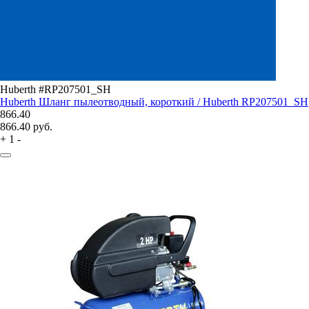
Huberth #RP207501_SH
Huberth Шланг пылеотводный, короткий / Huberth RP207501_SH
866.40
866.40
руб.
+
1
-