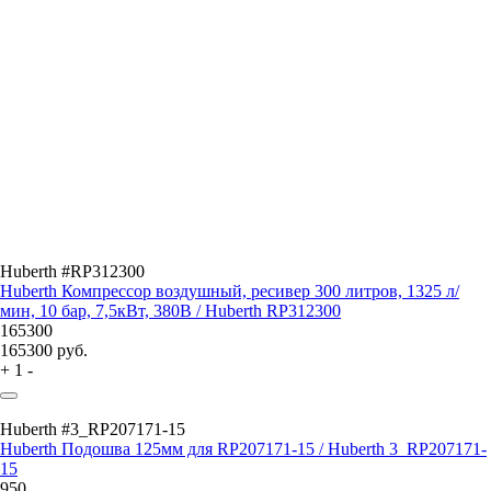
Huberth #RP312300
Huberth Компрессор воздушный, ресивер 300 литров, 1325 л/
мин, 10 бар, 7,5кВт, 380В / Huberth RP312300
165300
165300
руб.
+
1
-
Huberth #3_RP207171-15
Huberth Подошва 125мм для RP207171-15 / Huberth 3_RP207171-
15
950