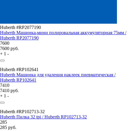
Huberth #RP2077190
Huberth Машинка-мини полировальная аккумуляторная 75мм /
Huberth RP2077190
7600
7600
руб.
+
1
-
Huberth #RP102641
Huberth Машинка для удаления наклеек пневматическая /
Huberth RP102641
7410
7410
руб.
+
1
-
Huberth #RP102713-32
Huberth Пилка 32 tpi / Huberth RP102713-32
285
285
руб.