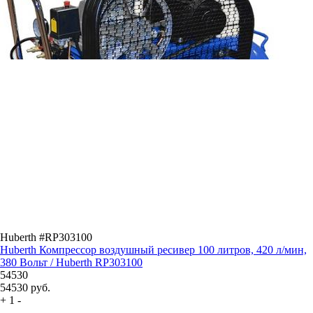
Huberth #RP303100
Huberth Компрессор воздушный ресивер 100 литров, 420 л/мин,
380 Вольт / Huberth RP303100
54530
54530
руб.
+
1
-