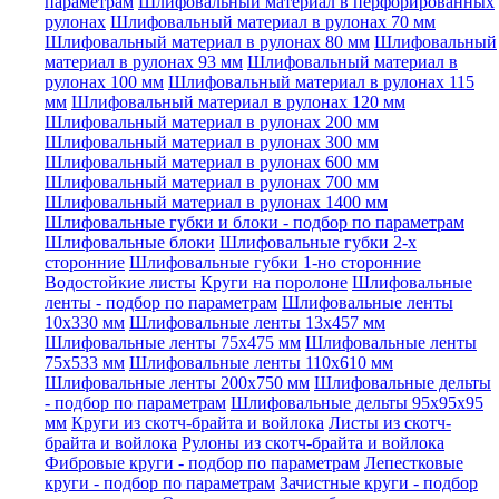
параметрам
Шлифовальный материал в перфорированных
рулонах
Шлифовальный материал в рулонах 70 мм
Шлифовальный материал в рулонах 80 мм
Шлифовальный
материал в рулонах 93 мм
Шлифовальный материал в
рулонах 100 мм
Шлифовальный материал в рулонах 115
мм
Шлифовальный материал в рулонах 120 мм
Шлифовальный материал в рулонах 200 мм
Шлифовальный материал в рулонах 300 мм
Шлифовальный материал в рулонах 600 мм
Шлифовальный материал в рулонах 700 мм
Шлифовальный материал в рулонах 1400 мм
Шлифовальные губки и блоки - подбор по параметрам
Шлифовальные блоки
Шлифовальные губки 2-х
сторонние
Шлифовальные губки 1-но сторонние
Водостойкие листы
Круги на поролоне
Шлифовальные
ленты - подбор по параметрам
Шлифовальные ленты
10x330 мм
Шлифовальные ленты 13x457 мм
Шлифовальные ленты 75x475 мм
Шлифовальные ленты
75x533 мм
Шлифовальные ленты 110x610 мм
Шлифовальные ленты 200x750 мм
Шлифовальные дельты
- подбор по параметрам
Шлифовальные дельты 95x95x95
мм
Круги из скотч-брайта и войлока
Листы из скотч-
брайта и войлока
Рулоны из скотч-брайта и войлока
Фибровые круги - подбор по параметрам
Лепестковые
круги - подбор по параметрам
Зачистные круги - подбор