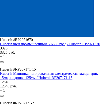
Huberth #RP2071670
Huberth Фен промышленный 50-580 град / Huberth RP2071670
3325
3325
руб.
+
1
-
Huberth #RP207171-15
Huberth Машинка полировальная электрическая, эксцентрик
15мм, подошва 125мм / Huberth RP207171-15
12540
12540
руб.
+
1
-
Huberth #RP207171-21