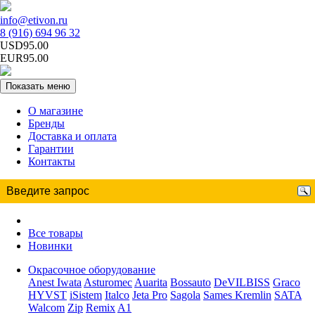
info@etivon.ru
8 (916) 694 96 32
USD95.00
EUR95.00
Показать меню
О магазине
Бренды
Доставка и оплата
Гарантии
Контакты
Все товары
Новинки
Окрасочное оборудование
Anest Iwata
Asturomec
Auarita
Bossauto
DeVILBISS
Graco
HYVST
iSistem
Italco
Jeta Pro
Sagola
Sames Kremlin
SATA
Walcom
Zip
Remix
A1