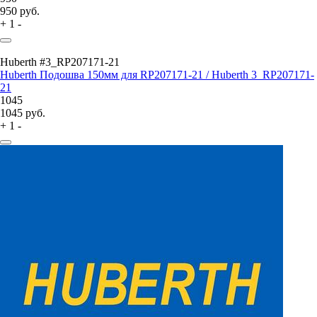
950
руб.
+
1
-
Huberth #3_RP207171-21
Huberth Подошва 150мм для RP207171-21 / Huberth 3_RP207171-
21
1045
1045
руб.
+
1
-