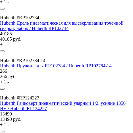
+
1
-
Huberth #RP102734
Huberth Дрель пневматическая для высверливания точечной
сварки, набор / Huberth RP102734
40185
40185
руб.
+
1
-
Huberth #RP102784-14
Huberth Пружина для RP102784 / Huberth RP102784-14
266
266
руб.
+
1
-
Huberth #RP124227
Huberth Гайковерт пневматический ударный 1/2, усилие 1350
Нм / Huberth RP124227
13490
13490
руб.
+
1
-