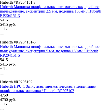
Huberth #RP204151-3
Huberth Машинка шлифовальная пневматическая, двойное
пылеудаление, эксцентрик 2,5 мм, подошва 150мм / Huberth
RP204151-3
5415
5415
руб.
+
1
-
Huberth #RP204151-5
Huberth Машинка шлифовальная пневматическая, двойное
пылеудаление, эксцентрик 5 мм, подошва 150мм / Huberth
RP204151-5
5415
5415
руб.
+
1
-
Huberth #RP205102
Huberth HPU-1 Зачистная, пневматическая, угловая мини
шлифовальная машинка / Huberth RP205102
4750
4750
руб.
+
1
-