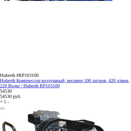
Huberth #RP103100
Huberth Компрессор воздушный, ресивер 100 литров, 420 л/мин,
220 Вольт / Huberth RP103100
54530
54530
руб.
+
1
-