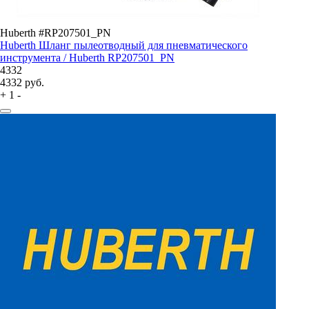
Huberth #RP207501_PN
Huberth Шланг пылеотводный для пневматического
инструмента / Huberth RP207501_PN
4332
4332
руб.
+
1
-