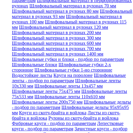
параметрам
Шлифовальный материал в перфорированных
рулонах
Шлифовальный материал в рулонах 70 мм
Шлифовальный материал в рулонах 80 мм
Шлифовальный
материал в рулонах 93 мм
Шлифовальный материал в
рулонах 100 мм
Шлифовальный материал в рулонах 115
мм
Шлифовальный материал в рулонах 120 мм
Шлифовальный материал в рулонах 200 мм
Шлифовальный материал в рулонах 300 мм
Шлифовальный материал в рулонах 600 мм
Шлифовальный материал в рулонах 700 мм
Шлифовальный материал в рулонах 1400 мм
Шлифовальные губки и блоки - подбор по параметрам
Шлифовальные блоки
Шлифовальные губки 2-х
сторонние
Шлифовальные губки 1-но сторонние
Водостойкие листы
Круги на поролоне
Шлифовальные
ленты - подбор по параметрам
Шлифовальные ленты
10x330 мм
Шлифовальные ленты 13x457 мм
Шлифовальные ленты 75x475 мм
Шлифовальные ленты
75x533 мм
Шлифовальные ленты 110x610 мм
Шлифовальные ленты 200x750 мм
Шлифовальные дельты
- подбор по параметрам
Шлифовальные дельты 95x95x95
мм
Круги из скотч-брайта и войлока
Листы из скотч-
брайта и войлока
Рулоны из скотч-брайта и войлока
Фибровые круги - подбор по параметрам
Лепестковые
круги - подбор по параметрам
Зачистные круги - подбор