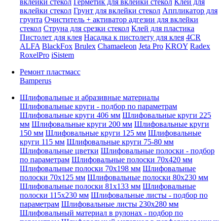
вклейки стекол
Герметик для вклейки стекол
Клей для
вклейки стекол
Грунт для вклейки стекол
Аппликатор для
грунта
Очиститель + активатор адгезии для вклейки
стекол
Струна для срезки стекол
Клей для пластика
Пистолет для клея
Насадка к пистолету для клея
4CR
ALFA
BlackFox
Brulex
Chamaeleon
Jeta Pro
KROY
Radex
RoxelPro
iSistem
Ремонт пластмасс
Bamperus
Шлифовальные и абразивные материалы
Шлифовальные круги - подбор по параметрам
Шлифовальные круги 406 мм
Шлифовальные круги 225
мм
Шлифовальные круги 200 мм
Шлифовальные круги
150 мм
Шлифовальные круги 125 мм
Шлифовальные
круги 115 мм
Шлифовальные круги 75-80 мм
Шлифовальные цветки
Шлифовальные полоски - подбор
по параметрам
Шлифовальные полоски 70x420 мм
Шлифовальные полоски 70x198 мм
Шлифовальные
полоски 70x125 мм
Шлифовальные полоски 80x230 мм
Шлифовальные полоски 81x133 мм
Шлифовальные
полоски 115x230 мм
Шлифовальные листы - подбор по
параметрам
Шлифовальные листы 230x280 мм
Шлифовальный материал в рулонах - подбор по