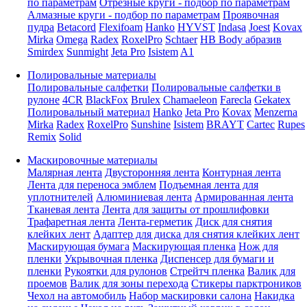
по параметрам
Отрезные круги - подбор по параметрам
Алмазные круги - подбор по параметрам
Проявочная
пудра
Betacord
Flexifoam
Hanko
HYVST
Indasa
Joest
Kovax
Mirka
Omega
Radex
RoxelPro
Schtaer
HB Body абразив
Smirdex
Sunmight
Jeta Pro
Isistem
A1
Полировальные материалы
Полировальные салфетки
Полировальные салфетки в
рулоне
4CR
BlackFox
Brulex
Chamaeleon
Farecla
Gekatex
Полировальный материал
Hanko
Jeta Pro
Kovax
Menzerna
Mirka
Radex
RoxelPro
Sunshine
Isistem
BRAYT
Cartec
Rupes
Remix
Solid
Маскировочные материалы
Малярная лента
Двусторонняя лента
Контурная лента
Лента для переноса эмблем
Подъемная лента для
уплотнителей
Алюминиевая лента
Армированная лента
Тканевая лента
Лента для защиты от прошлифовки
Трафаретная лента
Лента-герметик
Диск для снятия
клейких лент
Адаптер для диска для снятия клейких лент
Маскирующая бумага
Маскирующая пленка
Нож для
пленки
Укрывочная пленка
Диспенсер для бумаги и
пленки
Рукоятки для рулонов
Стрейтч пленка
Валик для
проемов
Валик для зоны перехода
Стикеры парктроников
Чехол на автомобиль
Набор маскировки салона
Накидка