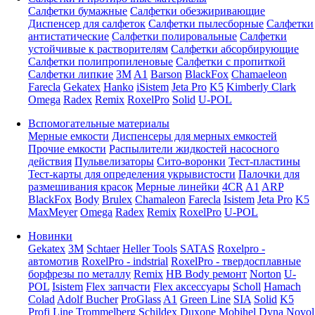
Салфетки бумажные
Салфетки обезжиривающие
Диспенсер для салфеток
Салфетки пылесборные
Салфетки
антистатические
Салфетки полировальные
Салфетки
устойчивые к растворителям
Салфетки абсорбирующие
Салфетки полипропиленовые
Салфетки с пропиткой
Салфетки липкие
3M
A1
Barson
BlackFox
Chamaeleon
Farecla
Gekatex
Hanko
iSistem
Jeta Pro
K5
Kimberly Clark
Omega
Radex
Remix
RoxelPro
Solid
U-POL
Вспомогательные материалы
Мерные емкости
Диспенсеры для мерных емкостей
Прочие емкости
Распылители жидкостей насосного
действия
Пульвелизаторы
Сито-воронки
Тест-пластины
Тест-карты для определения укрывистости
Палочки для
размешивания красок
Мерные линейки
4CR
A1
ARP
BlackFox
Body
Brulex
Chamaleon
Farecla
Isistem
Jeta Pro
K5
MaxMeyer
Omega
Radex
Remix
RoxelPro
U-POL
Новинки
Gekatex
3M
Schtaer
Heller Tools
SATAS
Roxelpro -
автомотив
RoxelPro - indstrial
RoxelPro - твердосплавные
борфрезы по металлу
Remix
HB Body ремонт
Norton
U-
POL
Isistem
Flex запчасти
Flex аксессуары
Scholl
Hamach
Colad
Adolf Bucher
ProGlass
A1
Green Line
SIA
Solid
K5
Profi Line
Trommelberg
Schildex
Duxone
Mobihel
Dyna
Novol