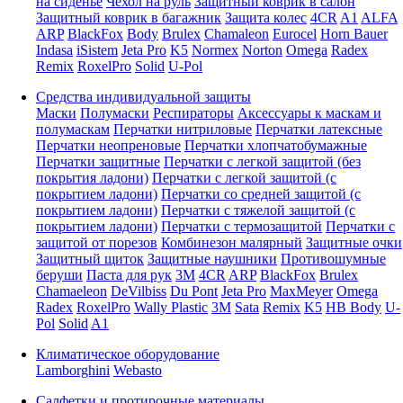
на сиденье
Чехол на руль
Защитный коврик в салон
Защитный коврик в багажник
Защита колес
4CR
A1
ALFA
ARP
BlackFox
Body
Brulex
Chamaleon
Eurocel
Horn Bauer
Indasa
iSistem
Jeta Pro
K5
Normex
Norton
Omega
Radex
Remix
RoxelPro
Solid
U-Pol
Средства индивидуальной защиты
Маски
Полумаски
Респираторы
Аксессуары к маскам и
полумаскам
Перчатки нитриловые
Перчатки латексные
Перчатки неопреновые
Перчатки хлопчатобумажные
Перчатки защитные
Перчатки с легкой защитой (без
покрытия ладони)
Перчатки с легкой защитой (с
покрытием ладони)
Перчатки со средней защитой (с
покрытием ладони)
Перчатки с тяжелой защитой (с
покрытием ладони)
Перчатки с термозащитой
Перчатки с
защитой от порезов
Комбинезон малярный
Защитные очки
Защитный щиток
Защитные наушники
Противошумные
беруши
Паста для рук
3M
4CR
ARP
BlackFox
Brulex
Chamaeleon
DeVilbiss
Du Pont
Jeta Pro
MaxMeyer
Omega
Radex
RoxelPro
Wally Plastic
3M
Sata
Remix
K5
HB Body
U-
Pol
Solid
A1
Климатическое оборудование
Lamborghini
Webasto
Салфетки и протирочные материалы