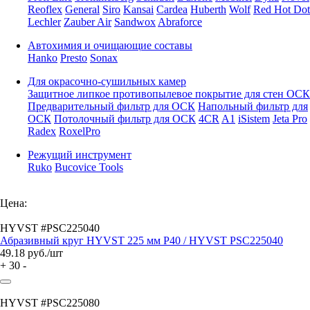
Reoflex
General
Siro
Kansai
Cardea
Huberth
Wolf
Red Hot Dot
Lechler
Zauber Air
Sandwox
Abraforce
Автохимия и очищающие составы
Hanko
Presto
Sonax
Для окрасочно-сушильных камер
Защитное липкое противопылевое покрытие для стен ОСК
Предварительный фильтр для ОСК
Напольный фильтр для
ОСК
Потолочный фильтр для ОСК
4CR
A1
iSistem
Jeta Pro
Radex
RoxelPro
Режущий инструмент
Ruko
Bucovice Tools
Цена:
HYVST #PSC225040
Абразивный круг HYVST 225 мм P40 / HYVST PSC225040
49.18
руб./шт
+
30
-
HYVST #PSC225080