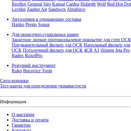
Reoflex
General
Siro
Kansai
Cardea
Huberth
Wolf
Red Hot Dot
Lechler
Zauber Air
Sandwox
Abraforce
Автохимия и очищающие составы
Hanko
Presto
Sonax
Для окрасочно-сушильных камер
Защитное липкое противопылевое покрытие для стен ОСК
Предварительный фильтр для ОСК
Напольный фильтр для
ОСК
Потолочный фильтр для ОСК
4CR
A1
iSistem
Jeta Pro
Radex
RoxelPro
Режущий инструмент
Ruko
Bucovice Tools
Сито-воронки
Тест-карты для определения укрывистости
Информация
О магазине
Доставка и оплата
Гарантии
Контакты