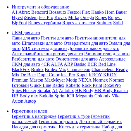
Инструмент и оборудование
A1
Abrex
Betacord
Bossauto
Festool
Flex
Hanko
Horn Bauer
Hyvst
iSistem
Jeta Pro
Kovax
Mirka
Omega
Rupes
Rupes -
BigFoot
Rupes - турбины
Rupes - запчасти
Smirdex
Solid
ЛКМ для авто
Лаки для авто
Грунты для авто
Грунты-наполнители для
авто
Шпатлевки для авто
Отвердители для авто
Эмали для
авто
MIX системы для авто
Добавки к лакам для авто
Антигравийные покрытия для авто
Растворители для авто
Разбавители для авто
Очистители для авто
Аэрозольные
ЛКМ для авто
4CR
ALFA
ARP
Baslac
BCR Red Line
BlackFox
Brulex
Brulex Mix
Chamaeleon
Chamaeleon Ready
Mix
De Beer
Dupli Color
Jeta Pro
Kapci
KROY
KROY
Premium
Maston
MaxMeyer
Motip
NEXA
Normex
Normex
Готовый
Quick Line
Radex
Roberlo
Rock Paint
RoxelPro
Spies Hecker
Spralac
A1
Autolux
HB Body
HB Body Краска
HB Body mix
Sadolin
Sprint ICR
Megamix
Colomix
Vika
Auton
Autop
Герметики и клеи
Герметик в картридже
Герметик в тубе
Герметик
напыляемый
Герметик под кисть
Ленточный герметик
Насадка для герметика
Кисть для герметика
Набор для