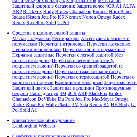
на сиденье
Чехол на руль
Защитный коврик в салон
Защитный коврик в багажник
Защита колес
4CR
A1
ALFA
ARP
BlackFox
Body
Brulex
Chamaleon
Eurocel
Horn Bauer
Indasa
iSistem
Jeta Pro
K5
Normex
Norton
Omega
Radex
Remix
RoxelPro
Solid
U-Pol
Средства индивидуальной защиты
Маски
Полумаски
Респираторы
Аксессуары к маскам и
полумаскам
Перчатки нитриловые
Перчатки латексные
Перчатки неопреновые
Перчатки хлопчатобумажные
Перчатки защитные
Перчатки с легкой защитой (без
покрытия ладони)
Перчатки с легкой защитой (с
покрытием ладони)
Перчатки со средней защитой (с
покрытием ладони)
Перчатки с тяжелой защитой (с
покрытием ладони)
Перчатки с термозащитой
Перчатки с
защитой от порезов
Комбинезон малярный
Защитные очки
Защитный щиток
Защитные наушники
Противошумные
беруши
Паста для рук
3M
4CR
ARP
BlackFox
Brulex
Chamaeleon
DeVilbiss
Du Pont
Jeta Pro
MaxMeyer
Omega
Radex
RoxelPro
Wally Plastic
3M
Sata
Remix
K5
HB Body
U-
Pol
Solid
A1
Климатическое оборудование
Lamborghini
Webasto
Салфетки и протирочные материалы