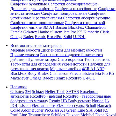
Салфетки бумажные
Салфетки обезжиривающие
Диспенсер для салфеток
Салфетки пылесборные
Салфетки
антистатические
Салфетки полировальные
Салфетки
устойчивые к растворителям
Салфетки абсорбирующие
Салфетки полипропиленовые
Салфетки с пропиткой
Салфетки липкие
3M
A1
Barson
BlackFox
Chamaeleon
Farecla
Gekatex
Hanko
iSistem
Jeta Pro
K5
Kimberly Clark
Omega
Radex
Remix
RoxelPro
Solid
U-POL
Вспомогательные материалы
Мерные емкости
Диспенсеры для мерных емкостей
Прочие емкости
Распылители жидкостей насосного
действия
Пульвелизаторы
Сито-воронки
Тест-пластины
Тест-карты для определения укрывистости
Палочки для
размешивания красок
Мерные линейки
4CR
A1
ARP
BlackFox
Body
Brulex
Chamaleon
Farecla
Isistem
Jeta Pro
K5
MaxMeyer
Omega
Radex
Remix
RoxelPro
U-POL
Новинки
Gekatex
3M
Schtaer
Heller Tools
SATAS
Roxelpro -
автомотив
RoxelPro - indstrial
RoxelPro - твердосплавные
борфрезы по металлу
Remix
HB Body ремонт
Norton
U-
POL
Isistem
Flex запчасти
Flex аксессуары
Scholl
Hamach
Colad
Adolf Bucher
ProGlass
A1
Green Line
SIA
Solid
K5
Profi Line
Trommelberg
Schildex
Duxone
Mobihel
Dyna
Novol