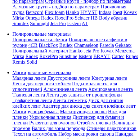
по параметрам
Отрезные круги - подбор по параметрам
Алмазные круги - подбор по параметрам
Проявочная
пудра
Betacord
Flexifoam
Hanko
HYVST
Indasa
Joest
Kovax
Mirka
Omega
Radex
RoxelPro
Schtaer
HB Body абразив
Smirdex
Sunmight
Jeta Pro
Isistem
A1
Полировальные материалы
Полировальные салфетки
Полировальные салфетки в
рулоне
4CR
BlackFox
Brulex
Chamaeleon
Farecla
Gekatex
Полировальный материал
Hanko
Jeta Pro
Kovax
Menzerna
Mirka
Radex
RoxelPro
Sunshine
Isistem
BRAYT
Cartec
Rupes
Remix
Solid
Маскировочные материалы
Малярная лента
Двусторонняя лента
Контурная лента
Лента для переноса эмблем
Подъемная лента для
уплотнителей
Алюминиевая лента
Армированная лента
Тканевая лента
Лента для защиты от прошлифовки
Трафаретная лента
Лента-герметик
Диск для снятия
клейких лент
Адаптер для диска для снятия клейких лент
Маскирующая бумага
Маскирующая пленка
Нож для
пленки
Укрывочная пленка
Диспенсер для бумаги и
пленки
Рукоятки для рулонов
Стрейтч пленка
Валик для
проемов
Валик для зоны перехода
Стикеры парктроников
Чехол на автомобиль
Набор маскировки салона
Накидка