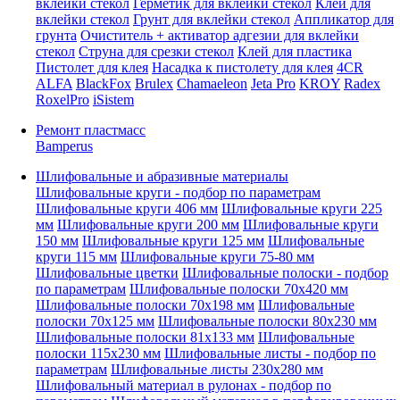
вклейки стекол
Герметик для вклейки стекол
Клей для
вклейки стекол
Грунт для вклейки стекол
Аппликатор для
грунта
Очиститель + активатор адгезии для вклейки
стекол
Струна для срезки стекол
Клей для пластика
Пистолет для клея
Насадка к пистолету для клея
4CR
ALFA
BlackFox
Brulex
Chamaeleon
Jeta Pro
KROY
Radex
RoxelPro
iSistem
Ремонт пластмасс
Bamperus
Шлифовальные и абразивные материалы
Шлифовальные круги - подбор по параметрам
Шлифовальные круги 406 мм
Шлифовальные круги 225
мм
Шлифовальные круги 200 мм
Шлифовальные круги
150 мм
Шлифовальные круги 125 мм
Шлифовальные
круги 115 мм
Шлифовальные круги 75-80 мм
Шлифовальные цветки
Шлифовальные полоски - подбор
по параметрам
Шлифовальные полоски 70x420 мм
Шлифовальные полоски 70x198 мм
Шлифовальные
полоски 70x125 мм
Шлифовальные полоски 80x230 мм
Шлифовальные полоски 81x133 мм
Шлифовальные
полоски 115x230 мм
Шлифовальные листы - подбор по
параметрам
Шлифовальные листы 230x280 мм
Шлифовальный материал в рулонах - подбор по