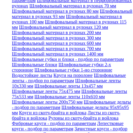
параметрам
Шлифовальный материал в перфорированных
рулонах
Шлифовальный материал в рулонах 70 мм
Шлифовальный материал в рулонах 80 мм
Шлифовальный
материал в рулонах 93 мм
Шлифовальный материал в
рулонах 100 мм
Шлифовальный материал в рулонах 115
мм
Шлифовальный материал в рулонах 120 мм
Шлифовальный материал в рулонах 200 мм
Шлифовальный материал в рулонах 300 мм
Шлифовальный материал в рулонах 600 мм
Шлифовальный материал в рулонах 700 мм
Шлифовальный материал в рулонах 1400 мм
Шлифовальные губки и блоки - подбор по параметрам
Шлифовальные блоки
Шлифовальные губки 2-х
сторонние
Шлифовальные губки 1-но сторонние
Водостойкие листы
Круги на поролоне
Шлифовальные
ленты - подбор по параметрам
Шлифовальные ленты
10x330 мм
Шлифовальные ленты 13x457 мм
Шлифовальные ленты 75x475 мм
Шлифовальные ленты
75x533 мм
Шлифовальные ленты 110x610 мм
Шлифовальные ленты 200x750 мм
Шлифовальные дельты
- подбор по параметрам
Шлифовальные дельты 95x95x95
мм
Круги из скотч-брайта и войлока
Листы из скотч-
брайта и войлока
Рулоны из скотч-брайта и войлока
Фибровые круги - подбор по параметрам
Лепестковые
круги - подбор по параметрам
Зачистные круги - подбор