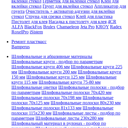
вклейки стекол
Герметик для вклейки стекол
Клей для
вклейки стекол
Грунт для вклейки стекол
Аппликатор для
грунта
Очиститель + активатор адгезии для вклейки
стекол
Струна для срезки стекол
Клей для пластика
Пистолет для клея
Насадка к пистолету для клея
4CR
ALFA
BlackFox
Brulex
Chamaeleon
Jeta Pro
KROY
Radex
RoxelPro
iSistem
Ремонт пластмасс
Bamperus
Шлифовальные и абразивные материалы
Шлифовальные круги - подбор по параметрам
Шлифовальные круги 406 мм
Шлифовальные круги 225
мм
Шлифовальные круги 200 мм
Шлифовальные круги
150 мм
Шлифовальные круги 125 мм
Шлифовальные
круги 115 мм
Шлифовальные круги 75-80 мм
Шлифовальные цветки
Шлифовальные полоски - подбор
по параметрам
Шлифовальные полоски 70x420 мм
Шлифовальные полоски 70x198 мм
Шлифовальные
полоски 70x125 мм
Шлифовальные полоски 80x230 мм
Шлифовальные полоски 81x133 мм
Шлифовальные
полоски 115x230 мм
Шлифовальные листы - подбор по
параметрам
Шлифовальные листы 230x280 мм
Шлифовальный материал в рулонах - подбор по