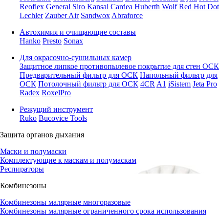
Reoflex
General
Siro
Kansai
Cardea
Huberth
Wolf
Red Hot Dot
Lechler
Zauber Air
Sandwox
Abraforce
Автохимия и очищающие составы
Hanko
Presto
Sonax
Для окрасочно-сушильных камер
Защитное липкое противопылевое покрытие для стен ОСК
Предварительный фильтр для ОСК
Напольный фильтр для
ОСК
Потолочный фильтр для ОСК
4CR
A1
iSistem
Jeta Pro
Radex
RoxelPro
Режущий инструмент
Ruko
Bucovice Tools
Защита органов дыхания
Маски и полумаски
Комплектующие к маскам и полумаскам
Респираторы
Комбинезоны
Комбинезоны малярные многоразовые
Комбинезоны малярные ограниченного срока использования