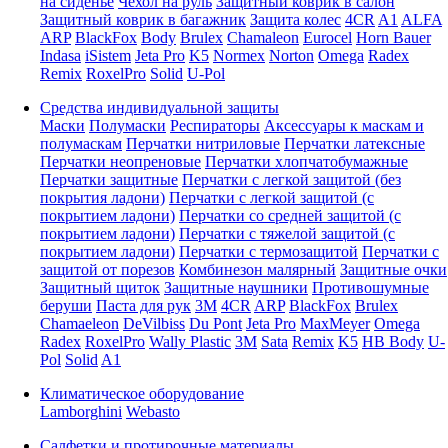
на сиденье
Чехол на руль
Защитный коврик в салон
Защитный коврик в багажник
Защита колес
4CR
A1
ALFA
ARP
BlackFox
Body
Brulex
Chamaleon
Eurocel
Horn Bauer
Indasa
iSistem
Jeta Pro
K5
Normex
Norton
Omega
Radex
Remix
RoxelPro
Solid
U-Pol
Средства индивидуальной защиты
Маски
Полумаски
Респираторы
Аксессуары к маскам и
полумаскам
Перчатки нитриловые
Перчатки латексные
Перчатки неопреновые
Перчатки хлопчатобумажные
Перчатки защитные
Перчатки с легкой защитой (без
покрытия ладони)
Перчатки с легкой защитой (с
покрытием ладони)
Перчатки со средней защитой (с
покрытием ладони)
Перчатки с тяжелой защитой (с
покрытием ладони)
Перчатки с термозащитой
Перчатки с
защитой от порезов
Комбинезон малярный
Защитные очки
Защитный щиток
Защитные наушники
Противошумные
беруши
Паста для рук
3M
4CR
ARP
BlackFox
Brulex
Chamaeleon
DeVilbiss
Du Pont
Jeta Pro
MaxMeyer
Omega
Radex
RoxelPro
Wally Plastic
3M
Sata
Remix
K5
HB Body
U-
Pol
Solid
A1
Климатическое оборудование
Lamborghini
Webasto
Салфетки и протирочные материалы