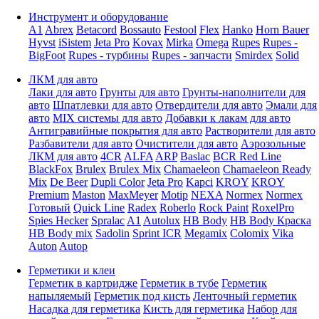
Инструмент и оборудование
A1
Abrex
Betacord
Bossauto
Festool
Flex
Hanko
Horn Bauer
Hyvst
iSistem
Jeta Pro
Kovax
Mirka
Omega
Rupes
Rupes -
BigFoot
Rupes - турбины
Rupes - запчасти
Smirdex
Solid
ЛКМ для авто
Лаки для авто
Грунты для авто
Грунты-наполнители для
авто
Шпатлевки для авто
Отвердители для авто
Эмали для
авто
MIX системы для авто
Добавки к лакам для авто
Антигравийные покрытия для авто
Растворители для авто
Разбавители для авто
Очистители для авто
Аэрозольные
ЛКМ для авто
4CR
ALFA
ARP
Baslac
BCR Red Line
BlackFox
Brulex
Brulex Mix
Chamaeleon
Chamaeleon Ready
Mix
De Beer
Dupli Color
Jeta Pro
Kapci
KROY
KROY
Premium
Maston
MaxMeyer
Motip
NEXA
Normex
Normex
Готовый
Quick Line
Radex
Roberlo
Rock Paint
RoxelPro
Spies Hecker
Spralac
A1
Autolux
HB Body
HB Body Краска
HB Body mix
Sadolin
Sprint ICR
Megamix
Colomix
Vika
Auton
Autop
Герметики и клеи
Герметик в картридже
Герметик в тубе
Герметик
напыляемый
Герметик под кисть
Ленточный герметик
Насадка для герметика
Кисть для герметика
Набор для