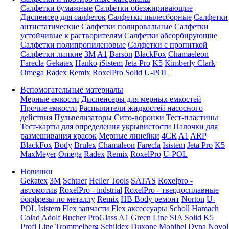
Салфетки бумажные
Салфетки обезжиривающие
Диспенсер для салфеток
Салфетки пылесборные
Салфетки
антистатические
Салфетки полировальные
Салфетки
устойчивые к растворителям
Салфетки абсорбирующие
Салфетки полипропиленовые
Салфетки с пропиткой
Салфетки липкие
3M
A1
Barson
BlackFox
Chamaeleon
Farecla
Gekatex
Hanko
iSistem
Jeta Pro
K5
Kimberly Clark
Omega
Radex
Remix
RoxelPro
Solid
U-POL
Вспомогательные материалы
Мерные емкости
Диспенсеры для мерных емкостей
Прочие емкости
Распылители жидкостей насосного
действия
Пульвелизаторы
Сито-воронки
Тест-пластины
Тест-карты для определения укрывистости
Палочки для
размешивания красок
Мерные линейки
4CR
A1
ARP
BlackFox
Body
Brulex
Chamaleon
Farecla
Isistem
Jeta Pro
K5
MaxMeyer
Omega
Radex
Remix
RoxelPro
U-POL
Новинки
Gekatex
3M
Schtaer
Heller Tools
SATAS
Roxelpro -
автомотив
RoxelPro - indstrial
RoxelPro - твердосплавные
борфрезы по металлу
Remix
HB Body ремонт
Norton
U-
POL
Isistem
Flex запчасти
Flex аксессуары
Scholl
Hamach
Colad
Adolf Bucher
ProGlass
A1
Green Line
SIA
Solid
K5
Profi Line
Trommelberg
Schildex
Duxone
Mobihel
Dyna
Novol