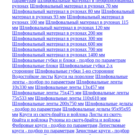
параметрам
Шлифовальный материал в перфорированных
рулонах
Шлифовальный материал в рулонах 70 мм
Шлифовальный материал в рулонах 80 мм
Шлифовальный
материал в рулонах 93 мм
Шлифовальный материал в
рулонах 100 мм
Шлифовальный материал в рулонах 115
мм
Шлифовальный материал в рулонах 120 мм
Шлифовальный материал в рулонах 200 мм
Шлифовальный материал в рулонах 300 мм
Шлифовальный материал в рулонах 600 мм
Шлифовальный материал в рулонах 700 мм
Шлифовальный материал в рулонах 1400 мм
Шлифовальные губки и блоки - подбор по параметрам
Шлифовальные блоки
Шлифовальные губки 2-х
сторонние
Шлифовальные губки 1-но сторонние
Водостойкие листы
Круги на поролоне
Шлифовальные
ленты - подбор по параметрам
Шлифовальные ленты
10x330 мм
Шлифовальные ленты 13x457 мм
Шлифовальные ленты 75x475 мм
Шлифовальные ленты
75x533 мм
Шлифовальные ленты 110x610 мм
Шлифовальные ленты 200x750 мм
Шлифовальные дельты
- подбор по параметрам
Шлифовальные дельты 95x95x95
мм
Круги из скотч-брайта и войлока
Листы из скотч-
брайта и войлока
Рулоны из скотч-брайта и войлока
Фибровые круги - подбор по параметрам
Лепестковые
круги - подбор по параметрам
Зачистные круги - подбор