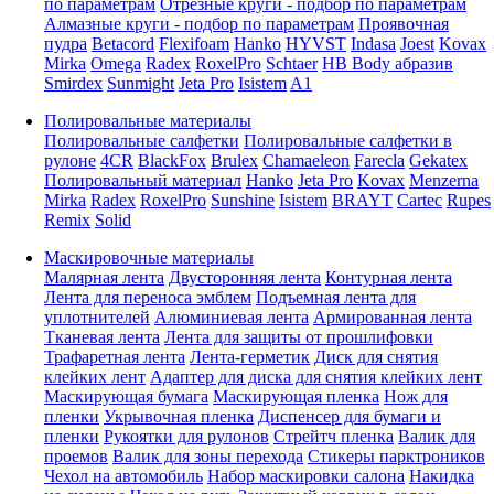
по параметрам
Отрезные круги - подбор по параметрам
Алмазные круги - подбор по параметрам
Проявочная
пудра
Betacord
Flexifoam
Hanko
HYVST
Indasa
Joest
Kovax
Mirka
Omega
Radex
RoxelPro
Schtaer
HB Body абразив
Smirdex
Sunmight
Jeta Pro
Isistem
A1
Полировальные материалы
Полировальные салфетки
Полировальные салфетки в
рулоне
4CR
BlackFox
Brulex
Chamaeleon
Farecla
Gekatex
Полировальный материал
Hanko
Jeta Pro
Kovax
Menzerna
Mirka
Radex
RoxelPro
Sunshine
Isistem
BRAYT
Cartec
Rupes
Remix
Solid
Маскировочные материалы
Малярная лента
Двусторонняя лента
Контурная лента
Лента для переноса эмблем
Подъемная лента для
уплотнителей
Алюминиевая лента
Армированная лента
Тканевая лента
Лента для защиты от прошлифовки
Трафаретная лента
Лента-герметик
Диск для снятия
клейких лент
Адаптер для диска для снятия клейких лент
Маскирующая бумага
Маскирующая пленка
Нож для
пленки
Укрывочная пленка
Диспенсер для бумаги и
пленки
Рукоятки для рулонов
Стрейтч пленка
Валик для
проемов
Валик для зоны перехода
Стикеры парктроников
Чехол на автомобиль
Набор маскировки салона
Накидка