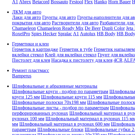
A1
Abrex
Betacord
Bossauto
Festool
Flex
Hanko
Horn Bauer
H
ЛКМ для авто
Лаки для авто
Грунты для авто
Грунты-наполнители для ав
покрытия для авто
Растворители для авто
Разбавители для 
Chamaeleon
Chamaeleon Ready Mix
De Beer
Dupli Color
Jeta
RoxelPro
Spies Hecker
Spralac
A1
Autolux
HB Body
HB Body
Герметики и клеи
Герметик в картридже
Герметик в тубе
Герметик напыляе
вклейки стекол
Клей для вклейки стекол
Грунт для вклейк
Пистолет для клея
Насадка к пистолету для клея
4CR
ALF
Ремонт пластмасс
Bamperus
Шлифовальные и абразивные материалы
Шлифовальные круги - подбор по параметрам
Шлифовальн
круги 125 мм
Шлифовальные круги 115 мм
Шлифовальные 
Шлифовальные полоски 70x198 мм
Шлифовальные полоск
Шлифовальные листы - подбор по параметрам
Шлифовальн
перфорированных рулонах
Шлифовальный материал в рул
рулонах 100 мм
Шлифовальный материал в рулонах 115 м
мм
Шлифовальный материал в рулонах 600 мм
Шлифовальн
параметрам
Шлифовальные блоки
Шлифовальные губки 2-
параметрам
Шлифовальные ленты 10x330 мм
Шлифовальн