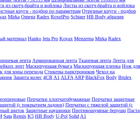
ги из скотч-брайта и войлока
Листы из скотч-брайта и войлока
истные круги - подбор по параметрам
Отрезные круги - подбор
vax
Mirka
Omega
Radex
RoxelPro
Schtaer
HB Body абразив
ый материал
Hanko
Jeta Pro
Kovax
Menzerna
Mirka
Radex
иниевая лента
Армированная лента
Тканевая лента
Лента для
лейких лент
Маскирующая бумага
Маскирующая пленка
Нож для
к для зоны перехода
Стикеры парктроников
Чехол на
ажник
Защита колес
4CR
A1
ALFA
ARP
BlackFox
Body
Brulex
неопреновые
Перчатки хлопчатобумажные
Перчатки защитные
защитой (с покрытием ладони)
Перчатки с тяжелой защитой (с
тный щиток
Защитные наушники
Противошумные беруши
Паста
M
Sata
Remix
K5
HB Body
U-Pol
Solid
A1