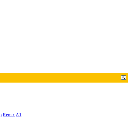
p
Remix
A1