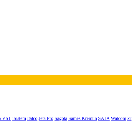
YVST
iSistem
Italco
Jeta Pro
Sagola
Sames Kremlin
SATA
Walcom
Zi