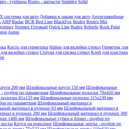
pes - турбины
Rupes - запчасти
Smirdex
Solid
X системы для авто
Добавки к лакам для авто
Антигравийные
A
ARP
Baslac
BCR Red Line
BlackFox
Brulex
Brulex Mix
Normex
Normex Готовый
Quick Line
Radex
Roberlo
Rock Paint
ton
Autop
ика
Кисть для герметика
Набор для вклейки стекол
Герметик для
 для вклейки стекол
Струна для срезки стекол
Клей для пластика
tem
руги 200 мм
Шлифовальные круги 150 мм
Шлифовальные
- подбор по параметрам
Шлифовальные полоски 70x420 мм
полоски 81x133 мм
Шлифовальные полоски 115x230 мм
бор по параметрам
Шлифовальный материал в
ный материал в рулонах 93 мм
Шлифовальный материал в
риал в рулонах 200 мм
Шлифовальный материал в рулонах 300
нах 1400 мм
Шлифовальные губки и блоки - подбор по
 листы
Круги на поролоне
Шлифовальные ленты - подбор по
ьные ленты 75x533 мм
Шлифовальные ленты 110x610 мм