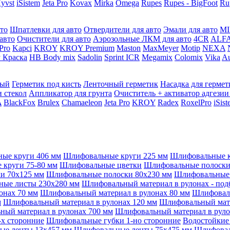
yvst
iSistem
Jeta Pro
Kovax
Mirka
Omega
Rupes
Rupes - BigFoot
Ru
то
Шпатлевки для авто
Отвердители для авто
Эмали для авто
MI
авто
Очистители для авто
Аэрозольные ЛКМ для авто
4CR
ALF
 Pro
Kapci
KROY
KROY Premium
Maston
MaxMeyer
Motip
NEXA
 Краска
HB Body mix
Sadolin
Sprint ICR
Megamix
Colomix
Vika
Au
мый
Герметик под кисть
Ленточный герметик
Насадка для гермет
и стекол
Аппликатор для грунта
Очиститель + активатор адгезии
A
BlackFox
Brulex
Chamaeleon
Jeta Pro
KROY
Radex
RoxelPro
iSis
ые круги 406 мм
Шлифовальные круги 225 мм
Шлифовальные к
круги 75-80 мм
Шлифовальные цветки
Шлифовальные полоски 
и 70x125 мм
Шлифовальные полоски 80x230 мм
Шлифовальные 
ые листы 230x280 мм
Шлифовальный материал в рулонах - под
онах 70 мм
Шлифовальный материал в рулонах 80 мм
Шлифоваль
м
Шлифовальный материал в рулонах 120 мм
Шлифовальный мате
ый материал в рулонах 700 мм
Шлифовальный материал в руло
х сторонние
Шлифовальные губки 1-но сторонние
Водостойкие
ые ленты 13x457 мм
Шлифовальные ленты 75x475 мм
Шлифовал