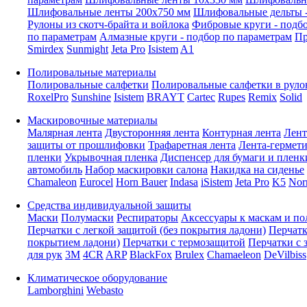
Шлифовальные ленты 200x750 мм
Шлифовальные дельты -
Рулоны из скотч-брайта и войлока
Фибровые круги - подб
по параметрам
Алмазные круги - подбор по параметрам
Пр
Smirdex
Sunmight
Jeta Pro
Isistem
A1
Полировальные материалы
Полировальные салфетки
Полировальные салфетки в руло
RoxelPro
Sunshine
Isistem
BRAYT
Cartec
Rupes
Remix
Solid
Маскировочные материалы
Малярная лента
Двусторонняя лента
Контурная лента
Лент
защиты от прошлифовки
Трафаретная лента
Лента-гермет
пленки
Укрывочная пленка
Диспенсер для бумаги и пленк
автомобиль
Набор маскировки салона
Накидка на сиденье
Chamaleon
Eurocel
Horn Bauer
Indasa
iSistem
Jeta Pro
K5
Nor
Средства индивидуальной защиты
Маски
Полумаски
Респираторы
Аксессуары к маскам и п
Перчатки с легкой защитой (без покрытия ладони)
Перчатк
покрытием ладони)
Перчатки с термозащитой
Перчатки с 
для рук
3M
4CR
ARP
BlackFox
Brulex
Chamaeleon
DeVilbiss
Климатическое оборудование
Lamborghini
Webasto