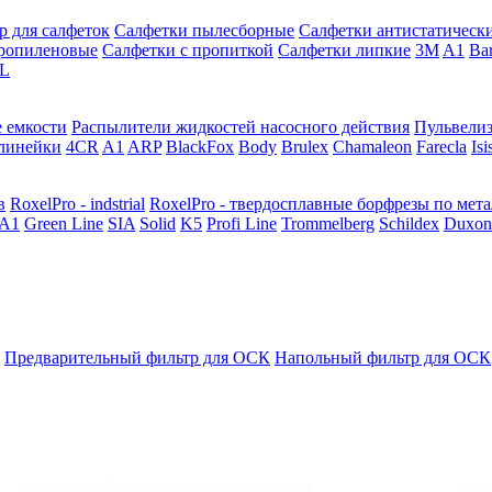
р для салфеток
Салфетки пылесборные
Салфетки антистатическ
ропиленовые
Салфетки с пропиткой
Салфетки липкие
3M
A1
Ba
L
 емкости
Распылители жидкостей насосного действия
Пульвели
линейки
4CR
A1
ARP
BlackFox
Body
Brulex
Chamaleon
Farecla
Isi
в
RoxelPro - indstrial
RoxelPro - твердосплавные борфрезы по мет
A1
Green Line
SIA
Solid
K5
Profi Line
Trommelberg
Schildex
Duxon
Предварительный фильтр для ОСК
Напольный фильтр для ОСК