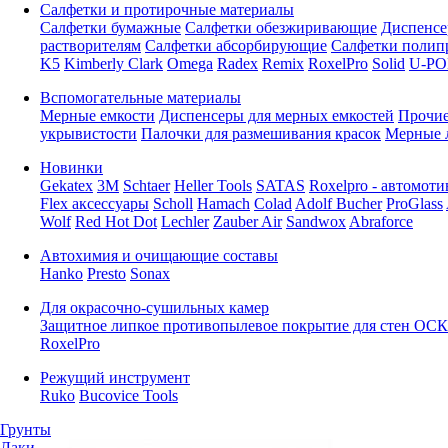
Салфетки и протирочные материалы
Салфетки бумажные
Салфетки обезжиривающие
Диспенсе
растворителям
Салфетки абсорбирующие
Салфетки полип
K5
Kimberly Clark
Omega
Radex
Remix
RoxelPro
Solid
U-PO
Вспомогательные материалы
Мерные емкости
Диспенсеры для мерных емкостей
Прочие
укрывистости
Палочки для размешивания красок
Мерные 
Новинки
Gekatex
3M
Schtaer
Heller Tools
SATAS
Roxelpro - автомоти
Flex аксессуары
Scholl
Hamach
Colad
Adolf Bucher
ProGlass
Wolf
Red Hot Dot
Lechler
Zauber Air
Sandwox
Abraforce
Автохимия и очищающие составы
Hanko
Presto
Sonax
Для окрасочно-сушильных камер
Защитное липкое противопылевое покрытие для стен ОСК
RoxelPro
Режущий инструмент
Ruko
Bucovice Tools
Грунты
Лаки