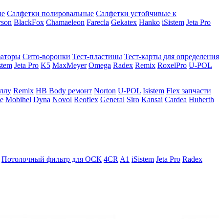
ие
Салфетки полировальные
Салфетки устойчивые к
rson
BlackFox
Chamaeleon
Farecla
Gekatex
Hanko
iSistem
Jeta Pro
заторы
Сито-воронки
Тест-пластины
Тест-карты для определения
stem
Jeta Pro
K5
MaxMeyer
Omega
Radex
Remix
RoxelPro
U-POL
аллу
Remix
HB Body ремонт
Norton
U-POL
Isistem
Flex запчасти
e
Mobihel
Dyna
Novol
Reoflex
General
Siro
Kansai
Cardea
Huberth
Потолочный фильтр для ОСК
4CR
A1
iSistem
Jeta Pro
Radex