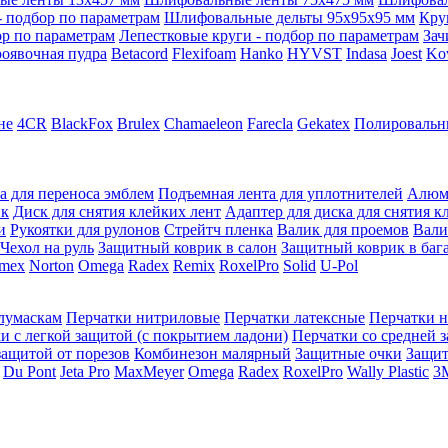
 подбор по параметрам
Шлифовальные дельты 95x95x95 мм
Кру
ор по параметрам
Лепестковые круги - подбор по параметрам
Зач
оявочная пудра
Betacord
Flexifoam
Hanko
HYVST
Indasa
Joest
Ko
не
4CR
BlackFox
Brulex
Chamaeleon
Farecla
Gekatex
Полировальн
а для переноса эмблем
Подъемная лента для уплотнителей
Алюм
ик
Диск для снятия клейких лент
Адаптер для диска для снятия к
и
Рукоятки для рулонов
Стрейтч пленка
Валик для проемов
Вали
Чехол на руль
Защитный коврик в салон
Защитный коврик в баг
mex
Norton
Omega
Radex
Remix
RoxelPro
Solid
U-Pol
олумаскам
Перчатки нитриловые
Перчатки латексные
Перчатки 
и с легкой защитой (с покрытием ладони)
Перчатки со средней 
защитой от порезов
Комбинезон малярный
Защитные очки
Защи
Du Pont
Jeta Pro
MaxMeyer
Omega
Radex
RoxelPro
Wally Plastic
3