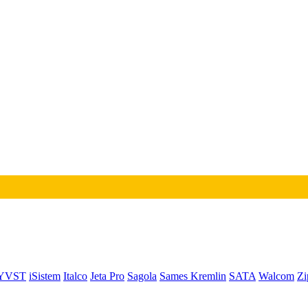
YVST
iSistem
Italco
Jeta Pro
Sagola
Sames Kremlin
SATA
Walcom
Zi