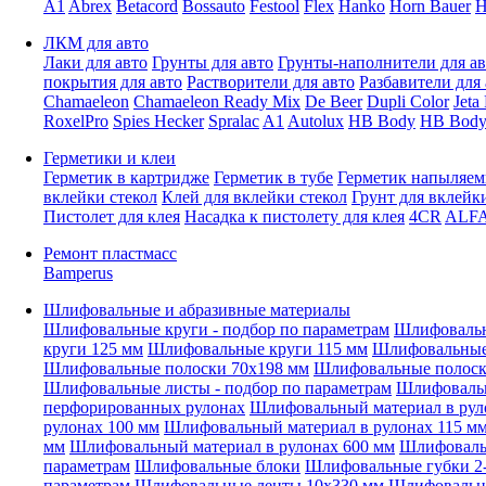
A1
Abrex
Betacord
Bossauto
Festool
Flex
Hanko
Horn Bauer
H
ЛКМ для авто
Лаки для авто
Грунты для авто
Грунты-наполнители для ав
покрытия для авто
Растворители для авто
Разбавители для 
Chamaeleon
Chamaeleon Ready Mix
De Beer
Dupli Color
Jeta
RoxelPro
Spies Hecker
Spralac
A1
Autolux
HB Body
HB Body
Герметики и клеи
Герметик в картридже
Герметик в тубе
Герметик напыляе
вклейки стекол
Клей для вклейки стекол
Грунт для вклейк
Пистолет для клея
Насадка к пистолету для клея
4CR
ALF
Ремонт пластмасс
Bamperus
Шлифовальные и абразивные материалы
Шлифовальные круги - подбор по параметрам
Шлифовальн
круги 125 мм
Шлифовальные круги 115 мм
Шлифовальные 
Шлифовальные полоски 70x198 мм
Шлифовальные полоск
Шлифовальные листы - подбор по параметрам
Шлифовальн
перфорированных рулонах
Шлифовальный материал в рул
рулонах 100 мм
Шлифовальный материал в рулонах 115 м
мм
Шлифовальный материал в рулонах 600 мм
Шлифовальн
параметрам
Шлифовальные блоки
Шлифовальные губки 2-
параметрам
Шлифовальные ленты 10x330 мм
Шлифовальн