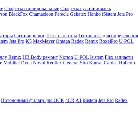
ие
Салфетки полировальные
Салфетки устойчивые к
rson
BlackFox
Chamaeleon
Farecla
Gekatex
Hanko
iSistem
Jeta Pro
заторы
Сито-воронки
Тест-пластины
Тест-карты для определения
stem
Jeta Pro
K5
MaxMeyer
Omega
Radex
Remix
RoxelPro
U-POL
аллу
Remix
HB Body ремонт
Norton
U-POL
Isistem
Flex запчасти
e
Mobihel
Dyna
Novol
Reoflex
General
Siro
Kansai
Cardea
Huberth
Потолочный фильтр для ОСК
4CR
A1
iSistem
Jeta Pro
Radex