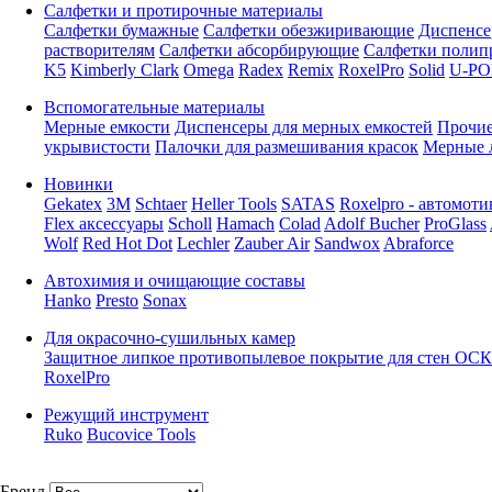
Салфетки и протирочные материалы
Салфетки бумажные
Салфетки обезжиривающие
Диспенсе
растворителям
Салфетки абсорбирующие
Салфетки полип
K5
Kimberly Clark
Omega
Radex
Remix
RoxelPro
Solid
U-PO
Вспомогательные материалы
Мерные емкости
Диспенсеры для мерных емкостей
Прочие
укрывистости
Палочки для размешивания красок
Мерные 
Новинки
Gekatex
3M
Schtaer
Heller Tools
SATAS
Roxelpro - автомоти
Flex аксессуары
Scholl
Hamach
Colad
Adolf Bucher
ProGlass
Wolf
Red Hot Dot
Lechler
Zauber Air
Sandwox
Abraforce
Автохимия и очищающие составы
Hanko
Presto
Sonax
Для окрасочно-сушильных камер
Защитное липкое противопылевое покрытие для стен ОСК
RoxelPro
Режущий инструмент
Ruko
Bucovice Tools
Бренд