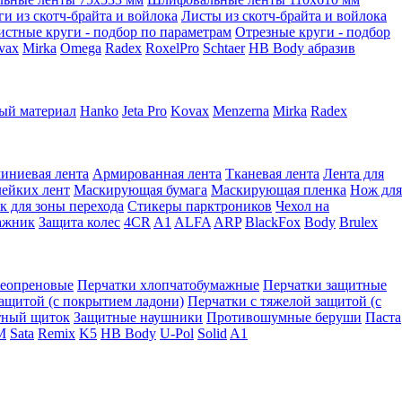
ги из скотч-брайта и войлока
Листы из скотч-брайта и войлока
истные круги - подбор по параметрам
Отрезные круги - подбор
vax
Mirka
Omega
Radex
RoxelPro
Schtaer
HB Body абразив
ый материал
Hanko
Jeta Pro
Kovax
Menzerna
Mirka
Radex
иниевая лента
Армированная лента
Тканевая лента
Лента для
лейких лент
Маскирующая бумага
Маскирующая пленка
Нож для
к для зоны перехода
Стикеры парктроников
Чехол на
ажник
Защита колес
4CR
A1
ALFA
ARP
BlackFox
Body
Brulex
неопреновые
Перчатки хлопчатобумажные
Перчатки защитные
защитой (с покрытием ладони)
Перчатки с тяжелой защитой (с
тный щиток
Защитные наушники
Противошумные беруши
Паста
M
Sata
Remix
K5
HB Body
U-Pol
Solid
A1