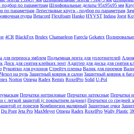
 подбор по параметрам
Шлифовальные дельты 95x95x95 мм
Кру
ор по параметрам
Лепестковые круги - подбор по параметрам
Зач
оявочная пудра
Betacord
Flexifoam
Hanko
HYVST
Indasa
Joest
Ko
не
4CR
BlackFox
Brulex
Chamaeleon
Farecla
Gekatex
Полировальн
а для переноса эмблем
Подъемная лента для уплотнителей
Алюм
ик
Диск для снятия клейких лент
Адаптер для диска для снятия к
и
Рукоятки для рулонов
Стрейтч пленка
Валик для проемов
Вали
Чехол на руль
Защитный коврик в салон
Защитный коврик в баг
mex
Norton
Omega
Radex
Remix
RoxelPro
Solid
U-Pol
олумаскам
Перчатки нитриловые
Перчатки латексные
Перчатки 
и с легкой защитой (с покрытием ладони)
Перчатки со средней 
защитой от порезов
Комбинезон малярный
Защитные очки
Защи
Du Pont
Jeta Pro
MaxMeyer
Omega
Radex
RoxelPro
Wally Plastic
3