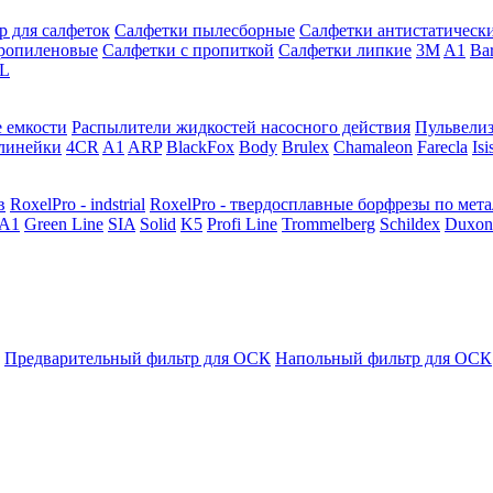
р для салфеток
Салфетки пылесборные
Салфетки антистатическ
ропиленовые
Салфетки с пропиткой
Салфетки липкие
3M
A1
Ba
L
 емкости
Распылители жидкостей насосного действия
Пульвели
линейки
4CR
A1
ARP
BlackFox
Body
Brulex
Chamaleon
Farecla
Isi
в
RoxelPro - indstrial
RoxelPro - твердосплавные борфрезы по мет
A1
Green Line
SIA
Solid
K5
Profi Line
Trommelberg
Schildex
Duxon
Предварительный фильтр для ОСК
Напольный фильтр для ОСК