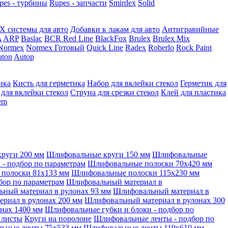
pes - турбины
Rupes - запчасти
Smirdex
Solid
X системы для авто
Добавки к лакам для авто
Антигравийные
A
ARP
Baslac
BCR Red Line
BlackFox
Brulex
Brulex Mix
Normex
Normex Готовый
Quick Line
Radex
Roberlo
Rock Paint
ton
Autop
ика
Кисть для герметика
Набор для вклейки стекол
Герметик для
 для вклейки стекол
Струна для срезки стекол
Клей для пластика
tem
руги 200 мм
Шлифовальные круги 150 мм
Шлифовальные
- подбор по параметрам
Шлифовальные полоски 70x420 мм
полоски 81x133 мм
Шлифовальные полоски 115x230 мм
бор по параметрам
Шлифовальный материал в
ный материал в рулонах 93 мм
Шлифовальный материал в
риал в рулонах 200 мм
Шлифовальный материал в рулонах 300
нах 1400 мм
Шлифовальные губки и блоки - подбор по
 листы
Круги на поролоне
Шлифовальные ленты - подбор по
ьные ленты 75x533 мм
Шлифовальные ленты 110x610 мм