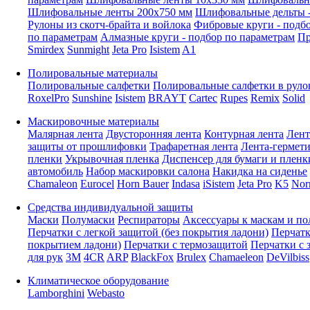
Шлифовальные ленты 200x750 мм
Шлифовальные дельты -
Рулоны из скотч-брайта и войлока
Фибровые круги - подб
по параметрам
Алмазные круги - подбор по параметрам
Пр
Smirdex
Sunmight
Jeta Pro
Isistem
A1
Полировальные материалы
Полировальные салфетки
Полировальные салфетки в руло
RoxelPro
Sunshine
Isistem
BRAYT
Cartec
Rupes
Remix
Solid
Маскировочные материалы
Малярная лента
Двусторонняя лента
Контурная лента
Лент
защиты от прошлифовки
Трафаретная лента
Лента-гермет
пленки
Укрывочная пленка
Диспенсер для бумаги и пленк
автомобиль
Набор маскировки салона
Накидка на сиденье
Chamaleon
Eurocel
Horn Bauer
Indasa
iSistem
Jeta Pro
K5
Nor
Средства индивидуальной защиты
Маски
Полумаски
Респираторы
Аксессуары к маскам и п
Перчатки с легкой защитой (без покрытия ладони)
Перчатк
покрытием ладони)
Перчатки с термозащитой
Перчатки с 
для рук
3M
4CR
ARP
BlackFox
Brulex
Chamaeleon
DeVilbiss
Климатическое оборудование
Lamborghini
Webasto