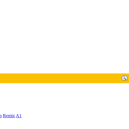
p
Remix
A1