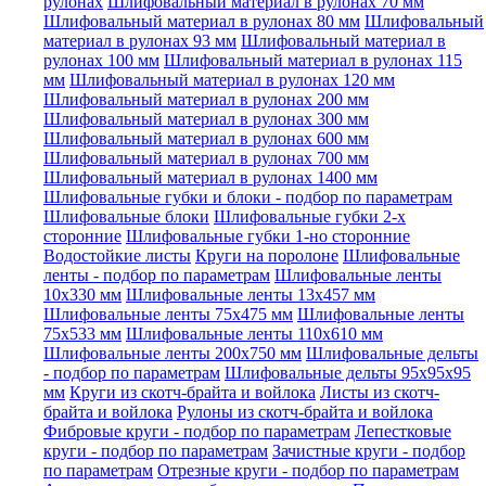
рулонах
Шлифовальный материал в рулонах 70 мм
Шлифовальный материал в рулонах 80 мм
Шлифовальный
материал в рулонах 93 мм
Шлифовальный материал в
рулонах 100 мм
Шлифовальный материал в рулонах 115
мм
Шлифовальный материал в рулонах 120 мм
Шлифовальный материал в рулонах 200 мм
Шлифовальный материал в рулонах 300 мм
Шлифовальный материал в рулонах 600 мм
Шлифовальный материал в рулонах 700 мм
Шлифовальный материал в рулонах 1400 мм
Шлифовальные губки и блоки - подбор по параметрам
Шлифовальные блоки
Шлифовальные губки 2-х
сторонние
Шлифовальные губки 1-но сторонние
Водостойкие листы
Круги на поролоне
Шлифовальные
ленты - подбор по параметрам
Шлифовальные ленты
10x330 мм
Шлифовальные ленты 13x457 мм
Шлифовальные ленты 75x475 мм
Шлифовальные ленты
75x533 мм
Шлифовальные ленты 110x610 мм
Шлифовальные ленты 200x750 мм
Шлифовальные дельты
- подбор по параметрам
Шлифовальные дельты 95x95x95
мм
Круги из скотч-брайта и войлока
Листы из скотч-
брайта и войлока
Рулоны из скотч-брайта и войлока
Фибровые круги - подбор по параметрам
Лепестковые
круги - подбор по параметрам
Зачистные круги - подбор
по параметрам
Отрезные круги - подбор по параметрам