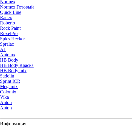
Normex
Normex Готовый
Quick Line
Radex
Roberlo
Rock Paint
RoxelPro
Spies Hecker
Spralac
A1
Autolux
HB Body
HB Body Краска
HB Body mix
Sadolin
Sprint ICR
Megamix
Colomix
Vika
Auton
Autop
Информация