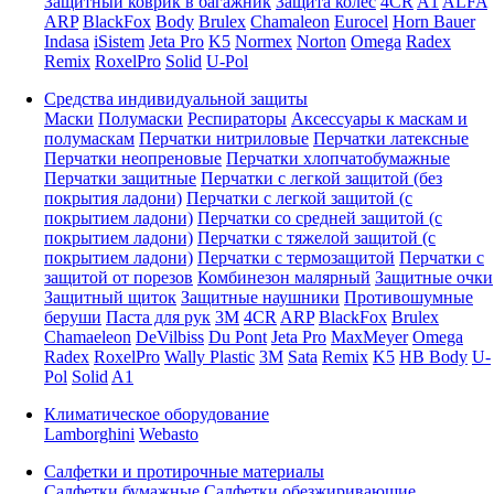
Защитный коврик в багажник
Защита колес
4CR
A1
ALFA
ARP
BlackFox
Body
Brulex
Chamaleon
Eurocel
Horn Bauer
Indasa
iSistem
Jeta Pro
K5
Normex
Norton
Omega
Radex
Remix
RoxelPro
Solid
U-Pol
Средства индивидуальной защиты
Маски
Полумаски
Респираторы
Аксессуары к маскам и
полумаскам
Перчатки нитриловые
Перчатки латексные
Перчатки неопреновые
Перчатки хлопчатобумажные
Перчатки защитные
Перчатки с легкой защитой (без
покрытия ладони)
Перчатки с легкой защитой (с
покрытием ладони)
Перчатки со средней защитой (с
покрытием ладони)
Перчатки с тяжелой защитой (с
покрытием ладони)
Перчатки с термозащитой
Перчатки с
защитой от порезов
Комбинезон малярный
Защитные очки
Защитный щиток
Защитные наушники
Противошумные
беруши
Паста для рук
3M
4CR
ARP
BlackFox
Brulex
Chamaeleon
DeVilbiss
Du Pont
Jeta Pro
MaxMeyer
Omega
Radex
RoxelPro
Wally Plastic
3M
Sata
Remix
K5
HB Body
U-
Pol
Solid
A1
Климатическое оборудование
Lamborghini
Webasto
Салфетки и протирочные материалы
Салфетки бумажные
Салфетки обезжиривающие