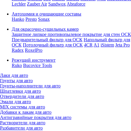
Lechler
Zauber Air
Sandwox
Abraforce
Автохимия и очищающие составы
Hanko
Presto
Sonax
Для окрасочно-сушильных камер
Защитное липкое противопылевое покрытие для стен ОСК
Предварительный фильтр для ОСК
Напольный фильтр для
ОСК
Потолочный фильтр для ОСК
4CR
A1
iSistem
Jeta Pro
Radex
RoxelPro
Режущий инструмент
Ruko
Bucovice Tools
Лаки для авто
Грунты для авто
Грунты-наполнители для авто
Шпатлевки для авто
Отвердители для авто
Эмали для авто
MIX системы для авто
Добавки к лакам для авто
Антигравийные покрытия для авто
Растворители для авто
Разбавители для авто