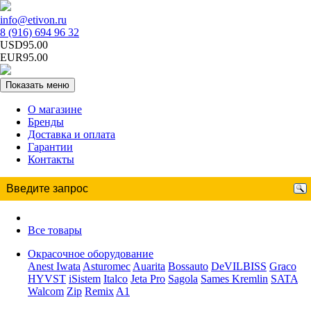
info@etivon.ru
8 (916) 694 96 32
USD95.00
EUR95.00
Показать меню
О магазине
Бренды
Доставка и оплата
Гарантии
Контакты
Все товары
Окрасочное оборудование
Anest Iwata
Asturomec
Auarita
Bossauto
DeVILBISS
Graco
HYVST
iSistem
Italco
Jeta Pro
Sagola
Sames Kremlin
SATA
Walcom
Zip
Remix
A1