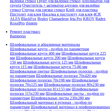
вклейки стекол
Грунт для вклейки стекол
Аппликатор для
грунта
Очиститель + активатор адгезии для вклейки
стекол
Струна для срезки стекол
Клей для пластика
Пистолет для клея
Насадка к пистолету для клея
4CR
ALFA
BlackFox
Brulex
Chamaeleon
Jeta Pro
KROY
Radex
RoxelPro
iSistem
Ремонт пластмасс
Bamperus
Шлифовальные и абразивные материалы
Шлифовальные круги - подбор по параметрам
Шлифовальные круги 406 мм
Шлифовальные круги 225
мм
Шлифовальные круги 200 мм
Шлифовальные круги
150 мм
Шлифовальные круги 125 мм
Шлифовальные
круги 115 мм
Шлифовальные круги 75-80 мм
Шлифовальные цветки
Шлифовальные полоски - подбор
по параметрам
Шлифовальные полоски 70x420 мм
Шлифовальные полоски 70x198 мм
Шлифовальные
полоски 70x125 мм
Шлифовальные полоски 80x230 мм
Шлифовальные полоски 81x133 мм
Шлифовальные
полоски 115x230 мм
Шлифовальные листы - подбор по
параметрам
Шлифовальные листы 230x280 мм
Шлифовальный материал в рулонах - подбор по
параметрам
Шлифовальный материал в перфорированных