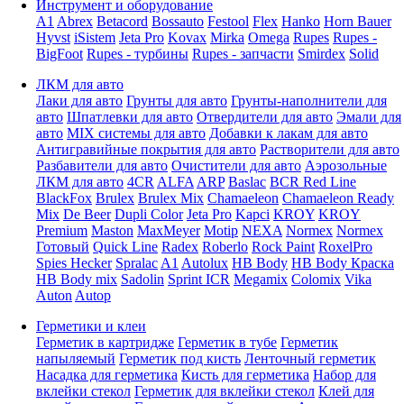
Инструмент и оборудование
A1
Abrex
Betacord
Bossauto
Festool
Flex
Hanko
Horn Bauer
Hyvst
iSistem
Jeta Pro
Kovax
Mirka
Omega
Rupes
Rupes -
BigFoot
Rupes - турбины
Rupes - запчасти
Smirdex
Solid
ЛКМ для авто
Лаки для авто
Грунты для авто
Грунты-наполнители для
авто
Шпатлевки для авто
Отвердители для авто
Эмали для
авто
MIX системы для авто
Добавки к лакам для авто
Антигравийные покрытия для авто
Растворители для авто
Разбавители для авто
Очистители для авто
Аэрозольные
ЛКМ для авто
4CR
ALFA
ARP
Baslac
BCR Red Line
BlackFox
Brulex
Brulex Mix
Chamaeleon
Chamaeleon Ready
Mix
De Beer
Dupli Color
Jeta Pro
Kapci
KROY
KROY
Premium
Maston
MaxMeyer
Motip
NEXA
Normex
Normex
Готовый
Quick Line
Radex
Roberlo
Rock Paint
RoxelPro
Spies Hecker
Spralac
A1
Autolux
HB Body
HB Body Краска
HB Body mix
Sadolin
Sprint ICR
Megamix
Colomix
Vika
Auton
Autop
Герметики и клеи
Герметик в картридже
Герметик в тубе
Герметик
напыляемый
Герметик под кисть
Ленточный герметик
Насадка для герметика
Кисть для герметика
Набор для
вклейки стекол
Герметик для вклейки стекол
Клей для