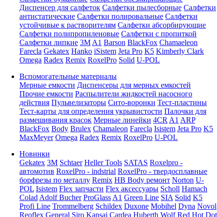
Диспенсер для салфеток
Салфетки пылесборные
Салфетки
антистатические
Салфетки полировальные
Салфетки
устойчивые к растворителям
Салфетки абсорбирующие
Салфетки полипропиленовые
Салфетки с пропиткой
Салфетки липкие
3M
A1
Barson
BlackFox
Chamaeleon
Farecla
Gekatex
Hanko
iSistem
Jeta Pro
K5
Kimberly Clark
Omega
Radex
Remix
RoxelPro
Solid
U-POL
Вспомогательные материалы
Мерные емкости
Диспенсеры для мерных емкостей
Прочие емкости
Распылители жидкостей насосного
действия
Пульвелизаторы
Сито-воронки
Тест-пластины
Тест-карты для определения укрывистости
Палочки для
размешивания красок
Мерные линейки
4CR
A1
ARP
BlackFox
Body
Brulex
Chamaleon
Farecla
Isistem
Jeta Pro
K5
MaxMeyer
Omega
Radex
Remix
RoxelPro
U-POL
Новинки
Gekatex
3M
Schtaer
Heller Tools
SATAS
Roxelpro -
автомотив
RoxelPro - indstrial
RoxelPro - твердосплавные
борфрезы по металлу
Remix
HB Body ремонт
Norton
U-
POL
Isistem
Flex запчасти
Flex аксессуары
Scholl
Hamach
Colad
Adolf Bucher
ProGlass
A1
Green Line
SIA
Solid
K5
Profi Line
Trommelberg
Schildex
Duxone
Mobihel
Dyna
Novol
Reoflex
General
Siro
Kansai
Cardea
Huberth
Wolf
Red Hot Dot