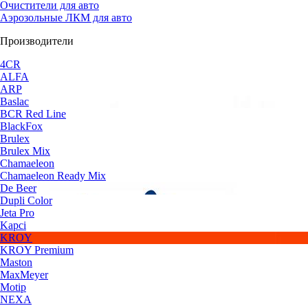
Очистители для авто
Аэрозольные ЛКМ для авто
Производители
4CR
ALFA
ARP
Baslac
BCR Red Line
BlackFox
Brulex
Brulex Mix
Chamaeleon
Chamaeleon Ready Mix
De Beer
Dupli Color
Jeta Pro
Kapci
KROY
KROY Premium
Maston
MaxMeyer
Motip
NEXA