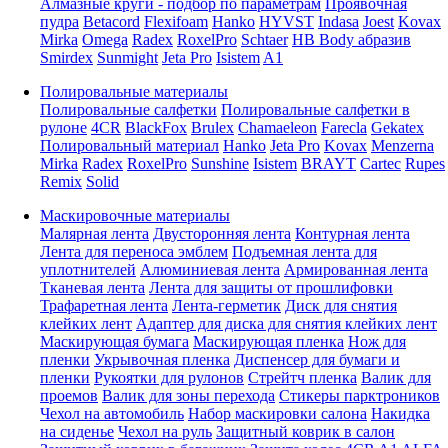
Алмазные круги - подбор по параметрам
Проявочная
пудра
Betacord
Flexifoam
Hanko
HYVST
Indasa
Joest
Kovax
Mirka
Omega
Radex
RoxelPro
Schtaer
HB Body абразив
Smirdex
Sunmight
Jeta Pro
Isistem
A1
Полировальные материалы
Полировальные салфетки
Полировальные салфетки в
рулоне
4CR
BlackFox
Brulex
Chamaeleon
Farecla
Gekatex
Полировальный материал
Hanko
Jeta Pro
Kovax
Menzerna
Mirka
Radex
RoxelPro
Sunshine
Isistem
BRAYT
Cartec
Rupes
Remix
Solid
Маскировочные материалы
Малярная лента
Двусторонняя лента
Контурная лента
Лента для переноса эмблем
Подъемная лента для
уплотнителей
Алюминиевая лента
Армированная лента
Тканевая лента
Лента для защиты от прошлифовки
Трафаретная лента
Лента-герметик
Диск для снятия
клейких лент
Адаптер для диска для снятия клейких лент
Маскирующая бумага
Маскирующая пленка
Нож для
пленки
Укрывочная пленка
Диспенсер для бумаги и
пленки
Рукоятки для рулонов
Стрейтч пленка
Валик для
проемов
Валик для зоны перехода
Стикеры парктроников
Чехол на автомобиль
Набор маскировки салона
Накидка
на сиденье
Чехол на руль
Защитный коврик в салон