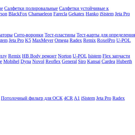
ие
Салфетки полировальные
Салфетки устойчивые к
rson
BlackFox
Chamaeleon
Farecla
Gekatex
Hanko
iSistem
Jeta Pro
заторы
Сито-воронки
Тест-пластины
Тест-карты для определения
stem
Jeta Pro
K5
MaxMeyer
Omega
Radex
Remix
RoxelPro
U-POL
аллу
Remix
HB Body ремонт
Norton
U-POL
Isistem
Flex запчасти
e
Mobihel
Dyna
Novol
Reoflex
General
Siro
Kansai
Cardea
Huberth
Потолочный фильтр для ОСК
4CR
A1
iSistem
Jeta Pro
Radex