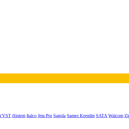
YVST
iSistem
Italco
Jeta Pro
Sagola
Sames Kremlin
SATA
Walcom
Zi