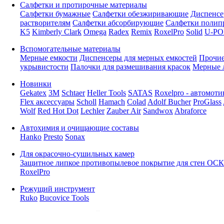
Салфетки и протирочные материалы
Салфетки бумажные
Салфетки обезжиривающие
Диспенсе
растворителям
Салфетки абсорбирующие
Салфетки полип
K5
Kimberly Clark
Omega
Radex
Remix
RoxelPro
Solid
U-PO
Вспомогательные материалы
Мерные емкости
Диспенсеры для мерных емкостей
Прочие
укрывистости
Палочки для размешивания красок
Мерные 
Новинки
Gekatex
3M
Schtaer
Heller Tools
SATAS
Roxelpro - автомоти
Flex аксессуары
Scholl
Hamach
Colad
Adolf Bucher
ProGlass
Wolf
Red Hot Dot
Lechler
Zauber Air
Sandwox
Abraforce
Автохимия и очищающие составы
Hanko
Presto
Sonax
Для окрасочно-сушильных камер
Защитное липкое противопылевое покрытие для стен ОСК
RoxelPro
Режущий инструмент
Ruko
Bucovice Tools