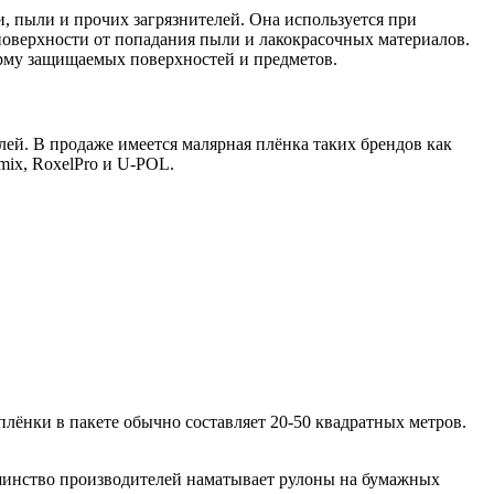
, пыли и прочих загрязнителей. Она используется при
поверхности от попадания пыли и лакокрасочных материалов.
форму защищаемых поверхностей и предметов.
ей. В продаже имеется малярная плёнка таких брендов как
mix
,
RoxelPro
и
U
-
POL
.
лёнки в пакете обычно составляет 20-50 квадратных метров.
ьшинство производителей наматывает рулоны на бумажных