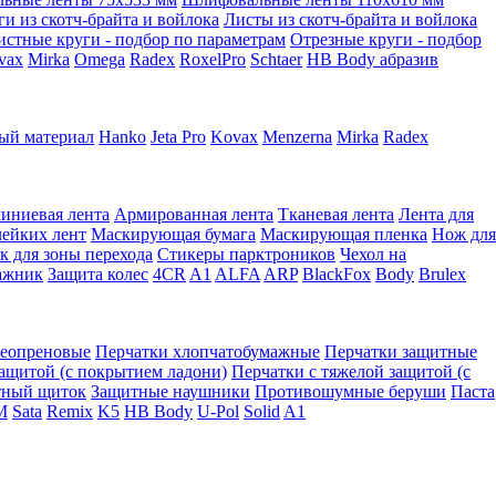
ги из скотч-брайта и войлока
Листы из скотч-брайта и войлока
истные круги - подбор по параметрам
Отрезные круги - подбор
vax
Mirka
Omega
Radex
RoxelPro
Schtaer
HB Body абразив
ый материал
Hanko
Jeta Pro
Kovax
Menzerna
Mirka
Radex
иниевая лента
Армированная лента
Тканевая лента
Лента для
лейких лент
Маскирующая бумага
Маскирующая пленка
Нож для
к для зоны перехода
Стикеры парктроников
Чехол на
ажник
Защита колес
4CR
A1
ALFA
ARP
BlackFox
Body
Brulex
неопреновые
Перчатки хлопчатобумажные
Перчатки защитные
защитой (с покрытием ладони)
Перчатки с тяжелой защитой (с
тный щиток
Защитные наушники
Противошумные беруши
Паста
M
Sata
Remix
K5
HB Body
U-Pol
Solid
A1