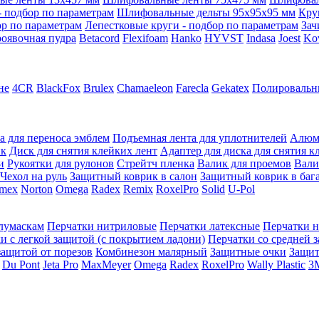
 подбор по параметрам
Шлифовальные дельты 95x95x95 мм
Кру
ор по параметрам
Лепестковые круги - подбор по параметрам
Зач
оявочная пудра
Betacord
Flexifoam
Hanko
HYVST
Indasa
Joest
Ko
не
4CR
BlackFox
Brulex
Chamaeleon
Farecla
Gekatex
Полировальн
а для переноса эмблем
Подъемная лента для уплотнителей
Алюм
ик
Диск для снятия клейких лент
Адаптер для диска для снятия к
и
Рукоятки для рулонов
Стрейтч пленка
Валик для проемов
Вали
Чехол на руль
Защитный коврик в салон
Защитный коврик в баг
mex
Norton
Omega
Radex
Remix
RoxelPro
Solid
U-Pol
олумаскам
Перчатки нитриловые
Перчатки латексные
Перчатки 
и с легкой защитой (с покрытием ладони)
Перчатки со средней 
защитой от порезов
Комбинезон малярный
Защитные очки
Защи
Du Pont
Jeta Pro
MaxMeyer
Omega
Radex
RoxelPro
Wally Plastic
3