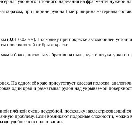
нсер для удобного и точного нарезания на фрагменты нужной д
ким образом, при ширине рулона 1 метр ширина материала составл
км (0,01-0,02 мм). Поскольку при покраске автомобилей устойч
ты поверхностей от брызг краски.
км и более, поскольку абразивная пыль, куски штукатурки и п
онах. На одном её краю присутствует клеевая полоска, аналоги
ировав один край и разматывая рулон над укрываемой поверхнос
чной плёнкой очень неудобной, поскольку наэлектризовавшийся 
данную проблему. Если возникают подобные сложности, можно в
раздо удобнее в использовании.