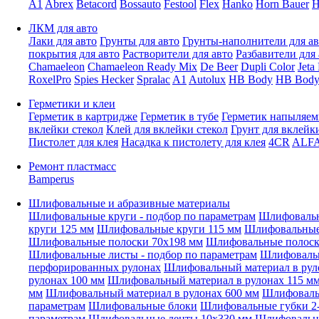
A1
Abrex
Betacord
Bossauto
Festool
Flex
Hanko
Horn Bauer
H
ЛКМ для авто
Лаки для авто
Грунты для авто
Грунты-наполнители для ав
покрытия для авто
Растворители для авто
Разбавители для 
Chamaeleon
Chamaeleon Ready Mix
De Beer
Dupli Color
Jeta
RoxelPro
Spies Hecker
Spralac
A1
Autolux
HB Body
HB Body
Герметики и клеи
Герметик в картридже
Герметик в тубе
Герметик напыляе
вклейки стекол
Клей для вклейки стекол
Грунт для вклейк
Пистолет для клея
Насадка к пистолету для клея
4CR
ALF
Ремонт пластмасс
Bamperus
Шлифовальные и абразивные материалы
Шлифовальные круги - подбор по параметрам
Шлифовальн
круги 125 мм
Шлифовальные круги 115 мм
Шлифовальные 
Шлифовальные полоски 70x198 мм
Шлифовальные полоск
Шлифовальные листы - подбор по параметрам
Шлифовальн
перфорированных рулонах
Шлифовальный материал в рул
рулонах 100 мм
Шлифовальный материал в рулонах 115 м
мм
Шлифовальный материал в рулонах 600 мм
Шлифовальн
параметрам
Шлифовальные блоки
Шлифовальные губки 2-
параметрам
Шлифовальные ленты 10x330 мм
Шлифовальн