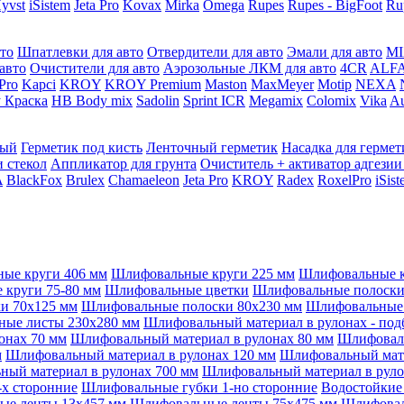
yvst
iSistem
Jeta Pro
Kovax
Mirka
Omega
Rupes
Rupes - BigFoot
Ru
то
Шпатлевки для авто
Отвердители для авто
Эмали для авто
MI
авто
Очистители для авто
Аэрозольные ЛКМ для авто
4CR
ALF
 Pro
Kapci
KROY
KROY Premium
Maston
MaxMeyer
Motip
NEXA
 Краска
HB Body mix
Sadolin
Sprint ICR
Megamix
Colomix
Vika
Au
мый
Герметик под кисть
Ленточный герметик
Насадка для гермет
и стекол
Аппликатор для грунта
Очиститель + активатор адгезии
A
BlackFox
Brulex
Chamaeleon
Jeta Pro
KROY
Radex
RoxelPro
iSis
ые круги 406 мм
Шлифовальные круги 225 мм
Шлифовальные к
круги 75-80 мм
Шлифовальные цветки
Шлифовальные полоски 
и 70x125 мм
Шлифовальные полоски 80x230 мм
Шлифовальные 
ые листы 230x280 мм
Шлифовальный материал в рулонах - под
онах 70 мм
Шлифовальный материал в рулонах 80 мм
Шлифоваль
м
Шлифовальный материал в рулонах 120 мм
Шлифовальный мате
ый материал в рулонах 700 мм
Шлифовальный материал в руло
х сторонние
Шлифовальные губки 1-но сторонние
Водостойкие
ые ленты 13x457 мм
Шлифовальные ленты 75x475 мм
Шлифовал