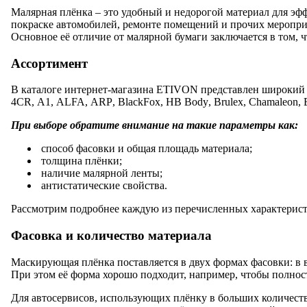
Малярная плёнка – это удобный и недорогой материал для эф
покраске автомобилей, ремонте помещений и прочих меропри
Основное её отличие от малярной бумаги заключается в том, 
Ассортимент
В каталоге интернет-магазина
ETIVON
представлен широкий 
4
CR
,
A
1,
ALFA
,
ARP
,
BlackFox
,
HB
Body
,
Brulex
,
Chamaleon
,
При выборе обратите внимание на такие параметры как:
способ фасовки и общая площадь материала;
толщина плёнки;
наличие малярной ленты;
антистатические свойства.
Рассмотрим подробнее каждую из перечисленных характерист
Фасовка и количество материала
Маскирующая плёнка поставляется в двух формах фасовки: в 
При этом её форма хорошо подходит, например, чтобы полнос
Для автосервисов, использующих плёнку в больших количеств