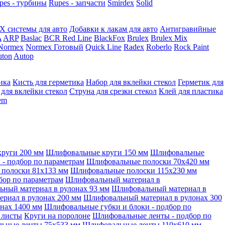
pes - турбины
Rupes - запчасти
Smirdex
Solid
X системы для авто
Добавки к лакам для авто
Антигравийные
A
ARP
Baslac
BCR Red Line
BlackFox
Brulex
Brulex Mix
Normex
Normex Готовый
Quick Line
Radex
Roberlo
Rock Paint
ton
Autop
ика
Кисть для герметика
Набор для вклейки стекол
Герметик для
 для вклейки стекол
Струна для срезки стекол
Клей для пластика
tem
руги 200 мм
Шлифовальные круги 150 мм
Шлифовальные
- подбор по параметрам
Шлифовальные полоски 70x420 мм
полоски 81x133 мм
Шлифовальные полоски 115x230 мм
бор по параметрам
Шлифовальный материал в
ный материал в рулонах 93 мм
Шлифовальный материал в
риал в рулонах 200 мм
Шлифовальный материал в рулонах 300
нах 1400 мм
Шлифовальные губки и блоки - подбор по
 листы
Круги на поролоне
Шлифовальные ленты - подбор по
ьные ленты 75x533 мм
Шлифовальные ленты 110x610 мм