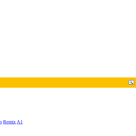
p
Remix
A1