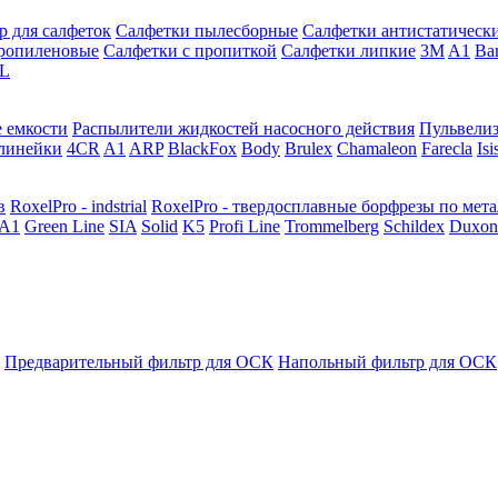
р для салфеток
Салфетки пылесборные
Салфетки антистатическ
ропиленовые
Салфетки с пропиткой
Салфетки липкие
3M
A1
Ba
L
 емкости
Распылители жидкостей насосного действия
Пульвели
линейки
4CR
A1
ARP
BlackFox
Body
Brulex
Chamaleon
Farecla
Isi
в
RoxelPro - indstrial
RoxelPro - твердосплавные борфрезы по мет
A1
Green Line
SIA
Solid
K5
Profi Line
Trommelberg
Schildex
Duxon
Предварительный фильтр для ОСК
Напольный фильтр для ОСК