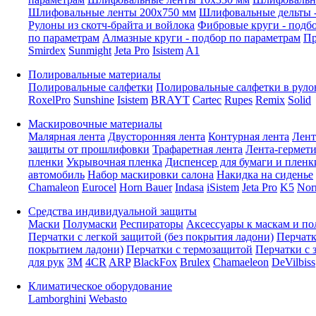
Шлифовальные ленты 200x750 мм
Шлифовальные дельты -
Рулоны из скотч-брайта и войлока
Фибровые круги - подб
по параметрам
Алмазные круги - подбор по параметрам
Пр
Smirdex
Sunmight
Jeta Pro
Isistem
A1
Полировальные материалы
Полировальные салфетки
Полировальные салфетки в руло
RoxelPro
Sunshine
Isistem
BRAYT
Cartec
Rupes
Remix
Solid
Маскировочные материалы
Малярная лента
Двусторонняя лента
Контурная лента
Лент
защиты от прошлифовки
Трафаретная лента
Лента-гермет
пленки
Укрывочная пленка
Диспенсер для бумаги и пленк
автомобиль
Набор маскировки салона
Накидка на сиденье
Chamaleon
Eurocel
Horn Bauer
Indasa
iSistem
Jeta Pro
K5
Nor
Средства индивидуальной защиты
Маски
Полумаски
Респираторы
Аксессуары к маскам и п
Перчатки с легкой защитой (без покрытия ладони)
Перчатк
покрытием ладони)
Перчатки с термозащитой
Перчатки с 
для рук
3M
4CR
ARP
BlackFox
Brulex
Chamaeleon
DeVilbiss
Климатическое оборудование
Lamborghini
Webasto