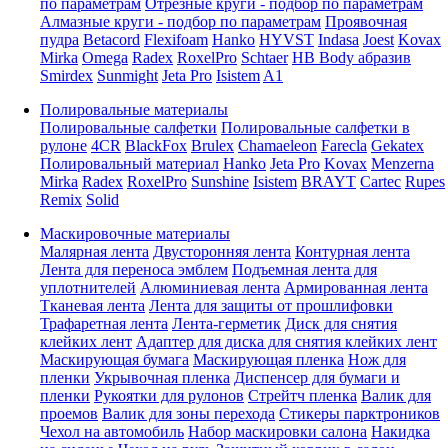
по параметрам
Отрезные круги - подбор по параметрам
Алмазные круги - подбор по параметрам
Проявочная
пудра
Betacord
Flexifoam
Hanko
HYVST
Indasa
Joest
Kovax
Mirka
Omega
Radex
RoxelPro
Schtaer
HB Body абразив
Smirdex
Sunmight
Jeta Pro
Isistem
A1
Полировальные материалы
Полировальные салфетки
Полировальные салфетки в
рулоне
4CR
BlackFox
Brulex
Chamaeleon
Farecla
Gekatex
Полировальный материал
Hanko
Jeta Pro
Kovax
Menzerna
Mirka
Radex
RoxelPro
Sunshine
Isistem
BRAYT
Cartec
Rupes
Remix
Solid
Маскировочные материалы
Малярная лента
Двусторонняя лента
Контурная лента
Лента для переноса эмблем
Подъемная лента для
уплотнителей
Алюминиевая лента
Армированная лента
Тканевая лента
Лента для защиты от прошлифовки
Трафаретная лента
Лента-герметик
Диск для снятия
клейких лент
Адаптер для диска для снятия клейких лент
Маскирующая бумага
Маскирующая пленка
Нож для
пленки
Укрывочная пленка
Диспенсер для бумаги и
пленки
Рукоятки для рулонов
Стрейтч пленка
Валик для
проемов
Валик для зоны перехода
Стикеры парктроников
Чехол на автомобиль
Набор маскировки салона
Накидка