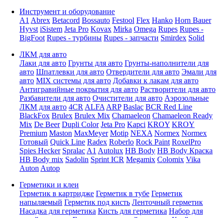
Инструмент и оборудование
A1
Abrex
Betacord
Bossauto
Festool
Flex
Hanko
Horn Bauer
Hyvst
iSistem
Jeta Pro
Kovax
Mirka
Omega
Rupes
Rupes -
BigFoot
Rupes - турбины
Rupes - запчасти
Smirdex
Solid
ЛКМ для авто
Лаки для авто
Грунты для авто
Грунты-наполнители для
авто
Шпатлевки для авто
Отвердители для авто
Эмали для
авто
MIX системы для авто
Добавки к лакам для авто
Антигравийные покрытия для авто
Растворители для авто
Разбавители для авто
Очистители для авто
Аэрозольные
ЛКМ для авто
4CR
ALFA
ARP
Baslac
BCR Red Line
BlackFox
Brulex
Brulex Mix
Chamaeleon
Chamaeleon Ready
Mix
De Beer
Dupli Color
Jeta Pro
Kapci
KROY
KROY
Premium
Maston
MaxMeyer
Motip
NEXA
Normex
Normex
Готовый
Quick Line
Radex
Roberlo
Rock Paint
RoxelPro
Spies Hecker
Spralac
A1
Autolux
HB Body
HB Body Краска
HB Body mix
Sadolin
Sprint ICR
Megamix
Colomix
Vika
Auton
Autop
Герметики и клеи
Герметик в картридже
Герметик в тубе
Герметик
напыляемый
Герметик под кисть
Ленточный герметик
Насадка для герметика
Кисть для герметика
Набор для