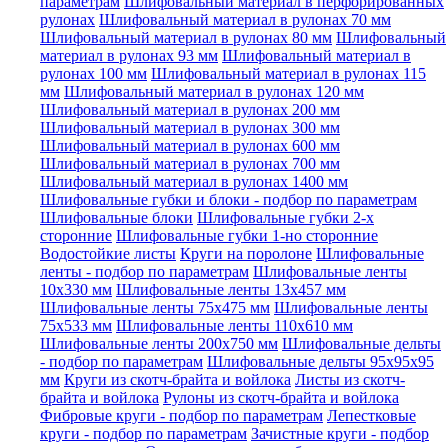
параметрам
Шлифовальный материал в перфорированных
рулонах
Шлифовальный материал в рулонах 70 мм
Шлифовальный материал в рулонах 80 мм
Шлифовальный
материал в рулонах 93 мм
Шлифовальный материал в
рулонах 100 мм
Шлифовальный материал в рулонах 115
мм
Шлифовальный материал в рулонах 120 мм
Шлифовальный материал в рулонах 200 мм
Шлифовальный материал в рулонах 300 мм
Шлифовальный материал в рулонах 600 мм
Шлифовальный материал в рулонах 700 мм
Шлифовальный материал в рулонах 1400 мм
Шлифовальные губки и блоки - подбор по параметрам
Шлифовальные блоки
Шлифовальные губки 2-х
сторонние
Шлифовальные губки 1-но сторонние
Водостойкие листы
Круги на поролоне
Шлифовальные
ленты - подбор по параметрам
Шлифовальные ленты
10x330 мм
Шлифовальные ленты 13x457 мм
Шлифовальные ленты 75x475 мм
Шлифовальные ленты
75x533 мм
Шлифовальные ленты 110x610 мм
Шлифовальные ленты 200x750 мм
Шлифовальные дельты
- подбор по параметрам
Шлифовальные дельты 95x95x95
мм
Круги из скотч-брайта и войлока
Листы из скотч-
брайта и войлока
Рулоны из скотч-брайта и войлока
Фибровые круги - подбор по параметрам
Лепестковые
круги - подбор по параметрам
Зачистные круги - подбор