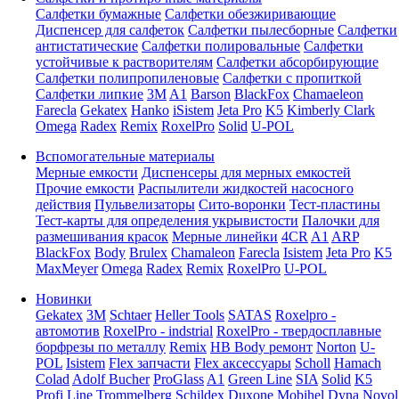
Салфетки бумажные
Салфетки обезжиривающие
Диспенсер для салфеток
Салфетки пылесборные
Салфетки
антистатические
Салфетки полировальные
Салфетки
устойчивые к растворителям
Салфетки абсорбирующие
Салфетки полипропиленовые
Салфетки с пропиткой
Салфетки липкие
3M
A1
Barson
BlackFox
Chamaeleon
Farecla
Gekatex
Hanko
iSistem
Jeta Pro
K5
Kimberly Clark
Omega
Radex
Remix
RoxelPro
Solid
U-POL
Вспомогательные материалы
Мерные емкости
Диспенсеры для мерных емкостей
Прочие емкости
Распылители жидкостей насосного
действия
Пульвелизаторы
Сито-воронки
Тест-пластины
Тест-карты для определения укрывистости
Палочки для
размешивания красок
Мерные линейки
4CR
A1
ARP
BlackFox
Body
Brulex
Chamaleon
Farecla
Isistem
Jeta Pro
K5
MaxMeyer
Omega
Radex
Remix
RoxelPro
U-POL
Новинки
Gekatex
3M
Schtaer
Heller Tools
SATAS
Roxelpro -
автомотив
RoxelPro - indstrial
RoxelPro - твердосплавные
борфрезы по металлу
Remix
HB Body ремонт
Norton
U-
POL
Isistem
Flex запчасти
Flex аксессуары
Scholl
Hamach
Colad
Adolf Bucher
ProGlass
A1
Green Line
SIA
Solid
K5
Profi Line
Trommelberg
Schildex
Duxone
Mobihel
Dyna
Novol