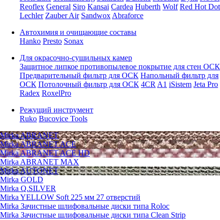
Reoflex
General
Siro
Kansai
Cardea
Huberth
Wolf
Red Hot Dot
Lechler
Zauber Air
Sandwox
Abraforce
Автохимия и очищающие составы
Hanko
Presto
Sonax
Для окрасочно-сушильных камер
Защитное липкое противопылевое покрытие для стен ОСК
Предварительный фильтр для ОСК
Напольный фильтр для
ОСК
Потолочный фильтр для ОСК
4CR
A1
iSistem
Jeta Pro
Radex
RoxelPro
Режущий инструмент
Ruko
Bucovice Tools
Mirka ABRANET
Mirka ABRANET ACE
Mirka ABRANET ACE HD
Mirka ABRANET MAX
Mirka AUTONET
Mirka GOLD
Mirka Q.SILVER
Mirka YELLOW Soft 225 мм 27 отверстий
Mirka Зачистные шлифовальные диски типа Roloc
Mirka Зачистные шлифовальные диски типа Clean Strip