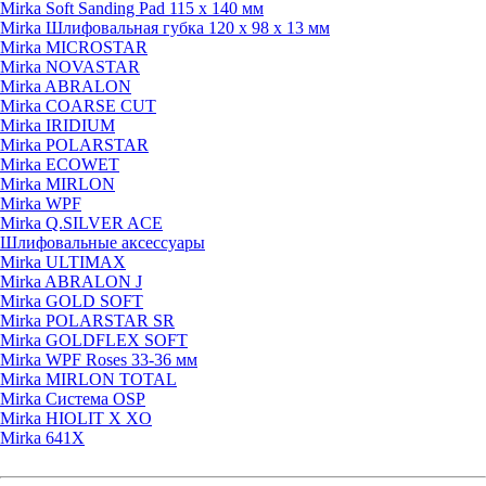
Mirka Soft Sanding Pad 115 x 140 мм
Mirka Шлифовальная губка 120 x 98 x 13 мм
Mirka MICROSTAR
Mirka NOVASTAR
Mirka ABRALON
Mirka COARSE CUT
Mirka IRIDIUM
Mirka POLARSTAR
Mirka ECOWET
Mirka MIRLON
Mirka WPF
Mirka Q.SILVER ACE
Шлифовальные аксессуары
Mirka ULTIMAX
Mirka ABRALON J
Mirka GOLD SOFT
Mirka POLARSTAR SR
Mirka GOLDFLEX SOFT
Mirka WPF Roses 33-36 мм
Mirka MIRLON TOTAL
Mirka Система OSP
Mirka HIOLIT X XO
Mirka 641X