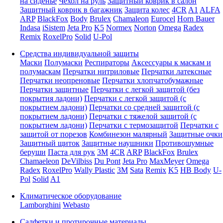
на сиденье
Чехол на руль
Защитный коврик в салон
Защитный коврик в багажник
Защита колес
4CR
A1
ALFA
ARP
BlackFox
Body
Brulex
Chamaleon
Eurocel
Horn Bauer
Indasa
iSistem
Jeta Pro
K5
Normex
Norton
Omega
Radex
Remix
RoxelPro
Solid
U-Pol
Средства индивидуальной защиты
Маски
Полумаски
Респираторы
Аксессуары к маскам и
полумаскам
Перчатки нитриловые
Перчатки латексные
Перчатки неопреновые
Перчатки хлопчатобумажные
Перчатки защитные
Перчатки с легкой защитой (без
покрытия ладони)
Перчатки с легкой защитой (с
покрытием ладони)
Перчатки со средней защитой (с
покрытием ладони)
Перчатки с тяжелой защитой (с
покрытием ладони)
Перчатки с термозащитой
Перчатки с
защитой от порезов
Комбинезон малярный
Защитные очки
Защитный щиток
Защитные наушники
Противошумные
беруши
Паста для рук
3M
4CR
ARP
BlackFox
Brulex
Chamaeleon
DeVilbiss
Du Pont
Jeta Pro
MaxMeyer
Omega
Radex
RoxelPro
Wally Plastic
3M
Sata
Remix
K5
HB Body
U-
Pol
Solid
A1
Климатическое оборудование
Lamborghini
Webasto
Салфетки и протирочные материалы