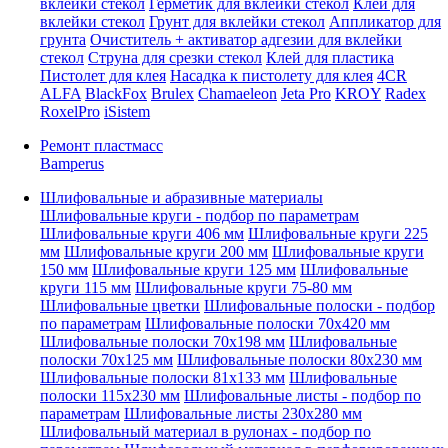
вклейки стекол
Герметик для вклейки стекол
Клей для
вклейки стекол
Грунт для вклейки стекол
Аппликатор для
грунта
Очиститель + активатор адгезии для вклейки
стекол
Струна для срезки стекол
Клей для пластика
Пистолет для клея
Насадка к пистолету для клея
4CR
ALFA
BlackFox
Brulex
Chamaeleon
Jeta Pro
KROY
Radex
RoxelPro
iSistem
Ремонт пластмасс
Bamperus
Шлифовальные и абразивные материалы
Шлифовальные круги - подбор по параметрам
Шлифовальные круги 406 мм
Шлифовальные круги 225
мм
Шлифовальные круги 200 мм
Шлифовальные круги
150 мм
Шлифовальные круги 125 мм
Шлифовальные
круги 115 мм
Шлифовальные круги 75-80 мм
Шлифовальные цветки
Шлифовальные полоски - подбор
по параметрам
Шлифовальные полоски 70x420 мм
Шлифовальные полоски 70x198 мм
Шлифовальные
полоски 70x125 мм
Шлифовальные полоски 80x230 мм
Шлифовальные полоски 81x133 мм
Шлифовальные
полоски 115x230 мм
Шлифовальные листы - подбор по
параметрам
Шлифовальные листы 230x280 мм
Шлифовальный материал в рулонах - подбор по