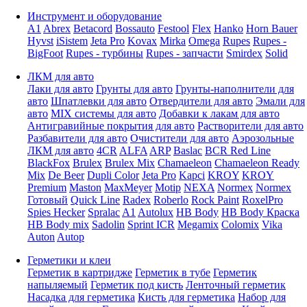
Инструмент и оборудование
A1
Abrex
Betacord
Bossauto
Festool
Flex
Hanko
Horn Bauer
Hyvst
iSistem
Jeta Pro
Kovax
Mirka
Omega
Rupes
Rupes -
BigFoot
Rupes - турбины
Rupes - запчасти
Smirdex
Solid
ЛКМ для авто
Лаки для авто
Грунты для авто
Грунты-наполнители для
авто
Шпатлевки для авто
Отвердители для авто
Эмали для
авто
MIX системы для авто
Добавки к лакам для авто
Антигравийные покрытия для авто
Растворители для авто
Разбавители для авто
Очистители для авто
Аэрозольные
ЛКМ для авто
4CR
ALFA
ARP
Baslac
BCR Red Line
BlackFox
Brulex
Brulex Mix
Chamaeleon
Chamaeleon Ready
Mix
De Beer
Dupli Color
Jeta Pro
Kapci
KROY
KROY
Premium
Maston
MaxMeyer
Motip
NEXA
Normex
Normex
Готовый
Quick Line
Radex
Roberlo
Rock Paint
RoxelPro
Spies Hecker
Spralac
A1
Autolux
HB Body
HB Body Краска
HB Body mix
Sadolin
Sprint ICR
Megamix
Colomix
Vika
Auton
Autop
Герметики и клеи
Герметик в картридже
Герметик в тубе
Герметик
напыляемый
Герметик под кисть
Ленточный герметик
Насадка для герметика
Кисть для герметика
Набор для