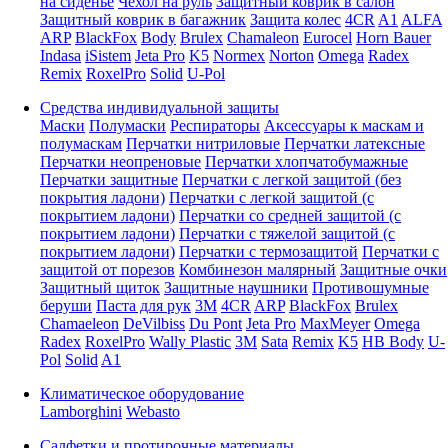
на сиденье
Чехол на руль
Защитный коврик в салон
Защитный коврик в багажник
Защита колес
4CR
A1
ALFA
ARP
BlackFox
Body
Brulex
Chamaleon
Eurocel
Horn Bauer
Indasa
iSistem
Jeta Pro
K5
Normex
Norton
Omega
Radex
Remix
RoxelPro
Solid
U-Pol
Средства индивидуальной защиты
Маски
Полумаски
Респираторы
Аксессуары к маскам и
полумаскам
Перчатки нитриловые
Перчатки латексные
Перчатки неопреновые
Перчатки хлопчатобумажные
Перчатки защитные
Перчатки с легкой защитой (без
покрытия ладони)
Перчатки с легкой защитой (с
покрытием ладони)
Перчатки со средней защитой (с
покрытием ладони)
Перчатки с тяжелой защитой (с
покрытием ладони)
Перчатки с термозащитой
Перчатки с
защитой от порезов
Комбинезон малярный
Защитные очки
Защитный щиток
Защитные наушники
Противошумные
беруши
Паста для рук
3M
4CR
ARP
BlackFox
Brulex
Chamaeleon
DeVilbiss
Du Pont
Jeta Pro
MaxMeyer
Omega
Radex
RoxelPro
Wally Plastic
3M
Sata
Remix
K5
HB Body
U-
Pol
Solid
A1
Климатическое оборудование
Lamborghini
Webasto
Салфетки и протирочные материалы