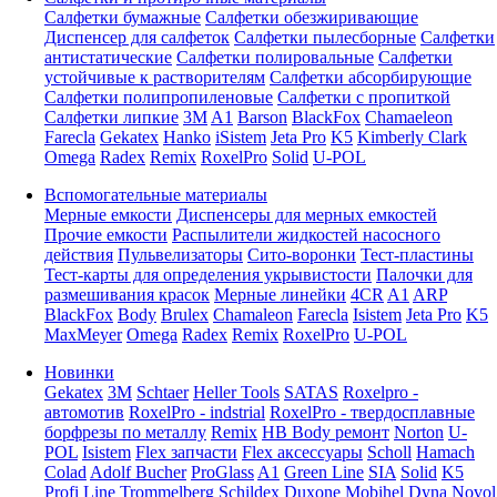
Салфетки бумажные
Салфетки обезжиривающие
Диспенсер для салфеток
Салфетки пылесборные
Салфетки
антистатические
Салфетки полировальные
Салфетки
устойчивые к растворителям
Салфетки абсорбирующие
Салфетки полипропиленовые
Салфетки с пропиткой
Салфетки липкие
3M
A1
Barson
BlackFox
Chamaeleon
Farecla
Gekatex
Hanko
iSistem
Jeta Pro
K5
Kimberly Clark
Omega
Radex
Remix
RoxelPro
Solid
U-POL
Вспомогательные материалы
Мерные емкости
Диспенсеры для мерных емкостей
Прочие емкости
Распылители жидкостей насосного
действия
Пульвелизаторы
Сито-воронки
Тест-пластины
Тест-карты для определения укрывистости
Палочки для
размешивания красок
Мерные линейки
4CR
A1
ARP
BlackFox
Body
Brulex
Chamaleon
Farecla
Isistem
Jeta Pro
K5
MaxMeyer
Omega
Radex
Remix
RoxelPro
U-POL
Новинки
Gekatex
3M
Schtaer
Heller Tools
SATAS
Roxelpro -
автомотив
RoxelPro - indstrial
RoxelPro - твердосплавные
борфрезы по металлу
Remix
HB Body ремонт
Norton
U-
POL
Isistem
Flex запчасти
Flex аксессуары
Scholl
Hamach
Colad
Adolf Bucher
ProGlass
A1
Green Line
SIA
Solid
K5
Profi Line
Trommelberg
Schildex
Duxone
Mobihel
Dyna
Novol