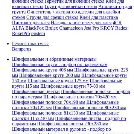
вклейки стекол
Герметик для вклейки стекол
Клей для
вклейки стекол
Грунт для вклейки стекол
Аппликатор для
грунта
Очиститель + активатор адгезии для вклейки
стекол
Струна для срезки стекол
Клей для пластика
Пистолет для клея
Насадка к пистолету для клея
4CR
ALFA
BlackFox
Brulex
Chamaeleon
Jeta Pro
KROY
Radex
RoxelPro
iSistem
Ремонт пластмасс
Bamperus
Шлифовальные и абразивные материалы
Шлифовальные круги - подбор по параметрам
Шлифовальные круги 406 мм
Шлифовальные круги 225
мм
Шлифовальные круги 200 мм
Шлифовальные круги
150 мм
Шлифовальные круги 125 мм
Шлифовальные
круги 115 мм
Шлифовальные круги 75-80 мм
Шлифовальные цветки
Шлифовальные полоски - подбор
по параметрам
Шлифовальные полоски 70x420 мм
Шлифовальные полоски 70x198 мм
Шлифовальные
полоски 70x125 мм
Шлифовальные полоски 80x230 мм
Шлифовальные полоски 81x133 мм
Шлифовальные
полоски 115x230 мм
Шлифовальные листы - подбор по
параметрам
Шлифовальные листы 230x280 мм
Шлифовальный материал в рулонах - подбор по