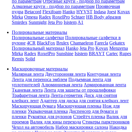
по параметрам
Отрезные круги - подбор по параметрам
Алмазные круги - подбор по параметрам
Проявочная
пудра
Betacord
Flexifoam
Hanko
HYVST
Indasa
Joest
Kovax
Mirka
Omega
Radex
RoxelPro
Schtaer
HB Body абразив
Smirdex
Sunmight
Jeta Pro
Isistem
A1
Полировальные материалы
Полировальные салфетки
Полировальные салфетки в
рулоне
4CR
BlackFox
Brulex
Chamaeleon
Farecla
Gekatex
Полировальный материал
Hanko
Jeta Pro
Kovax
Menzerna
Mirka
Radex
RoxelPro
Sunshine
Isistem
BRAYT
Cartec
Rupes
Remix
Solid
Маскировочные материалы
Малярная лента
Двусторонняя лента
Контурная лента
Лента для переноса эмблем
Подъемная лента для
уплотнителей
Алюминиевая лента
Армированная лента
Тканевая лента
Лента для защиты от прошлифовки
Трафаретная лента
Лента-герметик
Диск для снятия
клейких лент
Адаптер для диска для снятия клейких лент
Маскирующая бумага
Маскирующая пленка
Нож для
пленки
Укрывочная пленка
Диспенсер для бумаги и
пленки
Рукоятки для рулонов
Стрейтч пленка
Валик для
проемов
Валик для зоны перехода
Стикеры парктроников
Чехол на автомобиль
Набор маскировки салона
Накидка