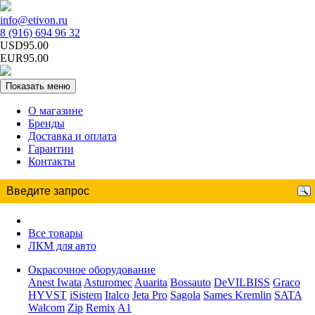
info@etivon.ru
8 (916) 694 96 32
USD95.00
EUR95.00
Показать меню
О магазине
Бренды
Доставка и оплата
Гарантии
Контакты
Все товары
ЛКМ для авто
Окрасочное оборудование
Anest Iwata
Asturomec
Auarita
Bossauto
DeVILBISS
Graco
HYVST
iSistem
Italco
Jeta Pro
Sagola
Sames Kremlin
SATA
Walcom
Zip
Remix
A1