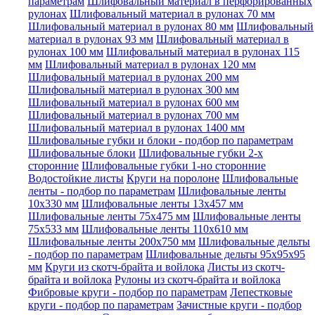
параметрам
Шлифовальный материал в перфорированных
рулонах
Шлифовальный материал в рулонах 70 мм
Шлифовальный материал в рулонах 80 мм
Шлифовальный
материал в рулонах 93 мм
Шлифовальный материал в
рулонах 100 мм
Шлифовальный материал в рулонах 115
мм
Шлифовальный материал в рулонах 120 мм
Шлифовальный материал в рулонах 200 мм
Шлифовальный материал в рулонах 300 мм
Шлифовальный материал в рулонах 600 мм
Шлифовальный материал в рулонах 700 мм
Шлифовальный материал в рулонах 1400 мм
Шлифовальные губки и блоки - подбор по параметрам
Шлифовальные блоки
Шлифовальные губки 2-х
сторонние
Шлифовальные губки 1-но сторонние
Водостойкие листы
Круги на поролоне
Шлифовальные
ленты - подбор по параметрам
Шлифовальные ленты
10x330 мм
Шлифовальные ленты 13x457 мм
Шлифовальные ленты 75x475 мм
Шлифовальные ленты
75x533 мм
Шлифовальные ленты 110x610 мм
Шлифовальные ленты 200x750 мм
Шлифовальные дельты
- подбор по параметрам
Шлифовальные дельты 95x95x95
мм
Круги из скотч-брайта и войлока
Листы из скотч-
брайта и войлока
Рулоны из скотч-брайта и войлока
Фибровые круги - подбор по параметрам
Лепестковые
круги - подбор по параметрам
Зачистные круги - подбор