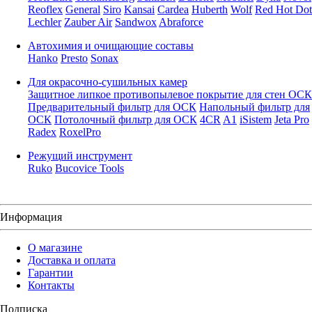
Reoflex
General
Siro
Kansai
Cardea
Huberth
Wolf
Red Hot Dot
Lechler
Zauber Air
Sandwox
Abraforce
Автохимия и очищающие составы
Hanko
Presto
Sonax
Для окрасочно-сушильных камер
Защитное липкое противопылевое покрытие для стен ОСК
Предварительный фильтр для ОСК
Напольный фильтр для
ОСК
Потолочный фильтр для ОСК
4CR
A1
iSistem
Jeta Pro
Radex
RoxelPro
Режущий инструмент
Ruko
Bucovice Tools
Информация
О магазине
Доставка и оплата
Гарантии
Контакты
Подписка