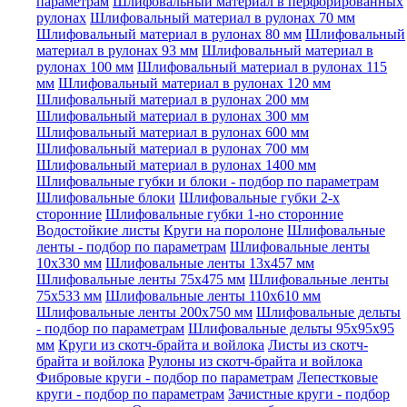
параметрам
Шлифовальный материал в перфорированных
рулонах
Шлифовальный материал в рулонах 70 мм
Шлифовальный материал в рулонах 80 мм
Шлифовальный
материал в рулонах 93 мм
Шлифовальный материал в
рулонах 100 мм
Шлифовальный материал в рулонах 115
мм
Шлифовальный материал в рулонах 120 мм
Шлифовальный материал в рулонах 200 мм
Шлифовальный материал в рулонах 300 мм
Шлифовальный материал в рулонах 600 мм
Шлифовальный материал в рулонах 700 мм
Шлифовальный материал в рулонах 1400 мм
Шлифовальные губки и блоки - подбор по параметрам
Шлифовальные блоки
Шлифовальные губки 2-х
сторонние
Шлифовальные губки 1-но сторонние
Водостойкие листы
Круги на поролоне
Шлифовальные
ленты - подбор по параметрам
Шлифовальные ленты
10x330 мм
Шлифовальные ленты 13x457 мм
Шлифовальные ленты 75x475 мм
Шлифовальные ленты
75x533 мм
Шлифовальные ленты 110x610 мм
Шлифовальные ленты 200x750 мм
Шлифовальные дельты
- подбор по параметрам
Шлифовальные дельты 95x95x95
мм
Круги из скотч-брайта и войлока
Листы из скотч-
брайта и войлока
Рулоны из скотч-брайта и войлока
Фибровые круги - подбор по параметрам
Лепестковые
круги - подбор по параметрам
Зачистные круги - подбор