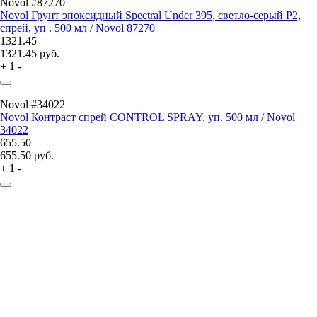
Novol #87270
Novol Грунт эпоксидный Spectral Under 395, светло-серый P2,
спрей, уп . 500 мл / Novol 87270
1321.45
1321.45
руб.
+
1
-
Novol #34022
Novol Контраст спрей CONTROL SPRAY, уп. 500 мл / Novol
34022
655.50
655.50
руб.
+
1
-