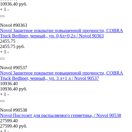
10936.40
руб.
+
1
-
Novol #90363
Novol Защитное покрытие повышенной прочности, COBRA
Truck Bedliner, черный,, уп. 0,6л+0,2л / Novol 90363
2455.75
2455.75
руб.
+
1
-
Novol #90537
Novol Защитное покрытие повышенной прочности, COBRA
Truck Bedliner, черный,, уп. 3 л+1 л / Novol 90537
10936.40
10936.40
руб.
+
1
-
Novol #90538
Novol Пистолет для распыляемого герметика, / Novol 90538
27599.40
27599.40
руб.
+
1
-