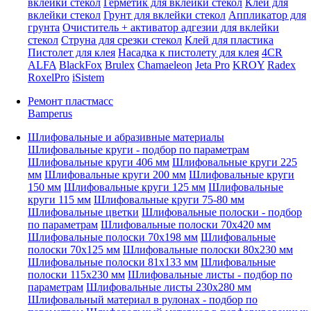
вклейки стекол
Герметик для вклейки стекол
Клей для
вклейки стекол
Грунт для вклейки стекол
Аппликатор для
грунта
Очиститель + активатор адгезии для вклейки
стекол
Струна для срезки стекол
Клей для пластика
Пистолет для клея
Насадка к пистолету для клея
4CR
ALFA
BlackFox
Brulex
Chamaeleon
Jeta Pro
KROY
Radex
RoxelPro
iSistem
Ремонт пластмасс
Bamperus
Шлифовальные и абразивные материалы
Шлифовальные круги - подбор по параметрам
Шлифовальные круги 406 мм
Шлифовальные круги 225
мм
Шлифовальные круги 200 мм
Шлифовальные круги
150 мм
Шлифовальные круги 125 мм
Шлифовальные
круги 115 мм
Шлифовальные круги 75-80 мм
Шлифовальные цветки
Шлифовальные полоски - подбор
по параметрам
Шлифовальные полоски 70x420 мм
Шлифовальные полоски 70x198 мм
Шлифовальные
полоски 70x125 мм
Шлифовальные полоски 80x230 мм
Шлифовальные полоски 81x133 мм
Шлифовальные
полоски 115x230 мм
Шлифовальные листы - подбор по
параметрам
Шлифовальные листы 230x280 мм
Шлифовальный материал в рулонах - подбор по