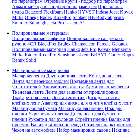
по параметрам
Отрезные круги - подбор по параметрам
Алмазные круги - подбор по параметрам
Проявочная
пудра
Betacord
Flexifoam
Hanko
HYVST
Indasa
Joest
Kovax
Mirka
Omega
Radex
RoxelPro
Schtaer
HB Body абразив
Smirdex
Sunmight
Jeta Pro
Isistem
A1
Полировальные материалы
Полировальные салфетки
Полировальные салфетки в
рулоне
4CR
BlackFox
Brulex
Chamaeleon
Farecla
Gekatex
Полировальный материал
Hanko
Jeta Pro
Kovax
Menzerna
Mirka
Radex
RoxelPro
Sunshine
Isistem
BRAYT
Cartec
Rupes
Remix
Solid
Маскировочные материалы
Малярная лента
Двусторонняя лента
Контурная лента
Лента для переноса эмблем
Подъемная лента для
уплотнителей
Алюминиевая лента
Армированная лента
Тканевая лента
Лента для защиты от прошлифовки
Трафаретная лента
Лента-герметик
Диск для снятия
клейких лент
Адаптер для диска для снятия клейких лент
Маскирующая бумага
Маскирующая пленка
Нож для
пленки
Укрывочная пленка
Диспенсер для бумаги и
пленки
Рукоятки для рулонов
Стрейтч пленка
Валик для
проемов
Валик для зоны перехода
Стикеры парктроников
Чехол на автомобиль
Набор маскировки салона
Накидка