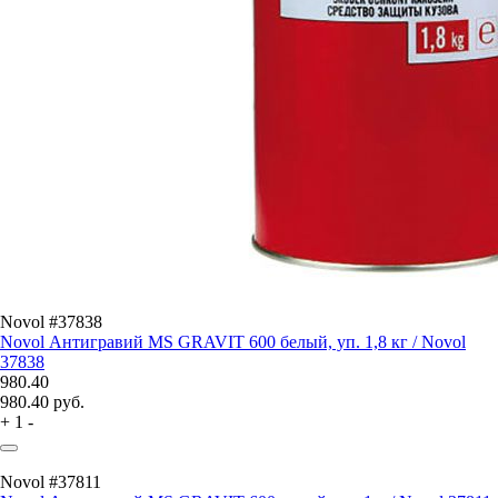
Novol #37838
Novol Антигравий MS GRAVIT 600 белый, уп. 1,8 кг / Novol
37838
980.40
980.40
руб.
+
1
-
Novol #37811