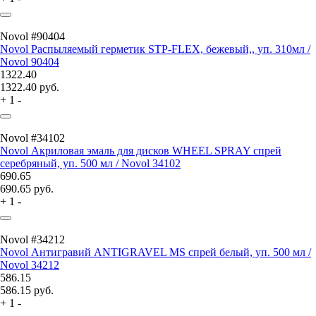
Novol #90404
Novol Распыляемый герметик STP-FLEX, бежевый,, уп. 310мл /
Novol 90404
1322.40
1322.40
руб.
+
1
-
Novol #34102
Novol Акриловая эмаль для дисков WHEEL SPRAY спрей
серебряный, уп. 500 мл / Novol 34102
690.65
690.65
руб.
+
1
-
Novol #34212
Novol Антигравий ANTIGRAVEL MS спрей белый, уп. 500 мл /
Novol 34212
586.15
586.15
руб.
+
1
-