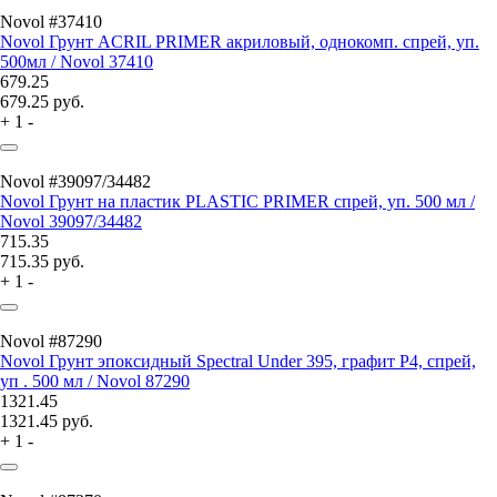
Novol #37410
Novol Грунт ACRIL PRIMER акриловый, однокомп. спрей, уп.
500мл / Novol 37410
679.25
679.25
руб.
+
1
-
Novol #39097/34482
Novol Грунт на пластик PLASTIC PRIMER спрей, уп. 500 мл /
Novol 39097/34482
715.35
715.35
руб.
+
1
-
Novol #87290
Novol Грунт эпоксидный Spectral Under 395, графит P4, спрей,
уп . 500 мл / Novol 87290
1321.45
1321.45
руб.
+
1
-