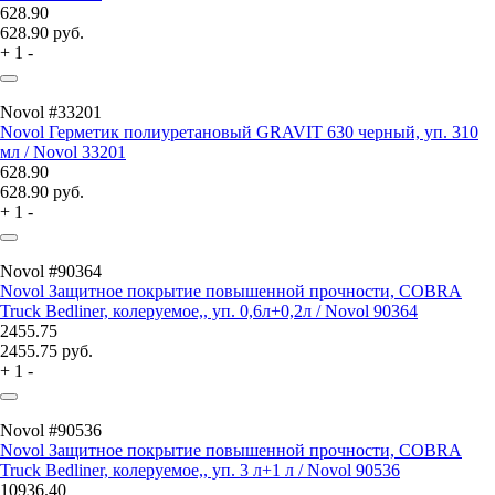
628.90
628.90
руб.
+
1
-
Novol #33201
Novol Герметик полиуретановый GRAVIT 630 черный, уп. 310
мл / Novol 33201
628.90
628.90
руб.
+
1
-
Novol #90364
Novol Защитное покрытие повышенной прочности, COBRA
Truck Bedliner, колеруемое,, уп. 0,6л+0,2л / Novol 90364
2455.75
2455.75
руб.
+
1
-
Novol #90536
Novol Защитное покрытие повышенной прочности, COBRA
Truck Bedliner, колеруемое,, уп. 3 л+1 л / Novol 90536
10936.40