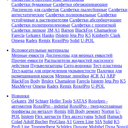
Салфетки бумажные
Салфетки обезжиривающие
Диспенсер для салфеток
Салфетки пылесборные
Салфетки
антистатические
Салфетки полировальные
Салфетки
устойчивые к растворителям
Салфетки абсорбирующие
Салфетки полипропиленовые
Салфетки с пропиткой
Салфетки липкие
3M
A1
Barson
BlackFox
Chamaeleon
Farecla
Gekatex
Hanko
iSistem
Jeta Pro
K5
Kimberly Clark
Omega
Radex
Remix
RoxelPro
Solid
U-POL
Вспомогательные материалы
Мерные емкости
Диспенсеры для мерных емкостей
Прочие емкости
Распылители жидкостей насосного
действия
Пульвелизаторы
Сито-воронки
Тест-пластины
Тест-карты для определения укрывистости
Палочки для
размешивания красок
Мерные линейки
4CR
A1
ARP
BlackFox
Body
Brulex
Chamaleon
Farecla
Isistem
Jeta Pro
K5
MaxMeyer
Omega
Radex
Remix
RoxelPro
U-POL
Новинки
Gekatex
3M
Schtaer
Heller Tools
SATAS
Roxelpro -
автомотив
RoxelPro - indstrial
RoxelPro - твердосплавные
борфрезы по металлу
Remix
HB Body ремонт
Norton
U-
POL
Isistem
Flex запчасти
Flex аксессуары
Scholl
Hamach
Colad
Adolf Bucher
ProGlass
A1
Green Line
SIA
Solid
K5
Profi Line
Trommelberg
Schildex
Duxone
Mobihel
Dyna
Novol