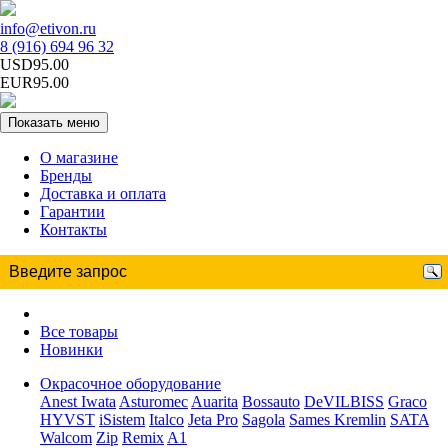
info@etivon.ru
8 (916) 694 96 32
USD95.00
EUR95.00
Показать меню
О магазине
Бренды
Доставка и оплата
Гарантии
Контакты
Все товары
Новинки
Окрасочное оборудование
Anest Iwata
Asturomec
Auarita
Bossauto
DeVILBISS
Graco
HYVST
iSistem
Italco
Jeta Pro
Sagola
Sames Kremlin
SATA
Walcom
Zip
Remix
A1