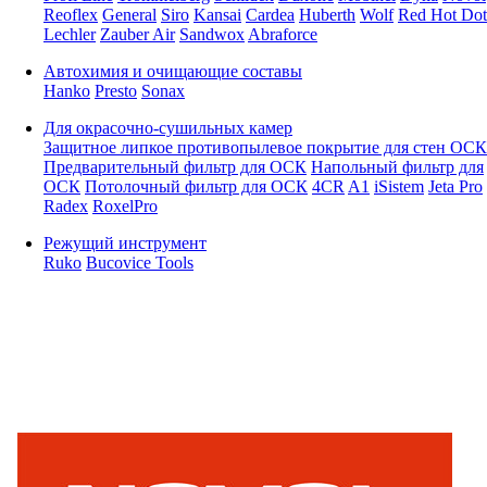
Reoflex
General
Siro
Kansai
Cardea
Huberth
Wolf
Red Hot Dot
Lechler
Zauber Air
Sandwox
Abraforce
Автохимия и очищающие составы
Hanko
Presto
Sonax
Для окрасочно-сушильных камер
Защитное липкое противопылевое покрытие для стен ОСК
Предварительный фильтр для ОСК
Напольный фильтр для
ОСК
Потолочный фильтр для ОСК
4CR
A1
iSistem
Jeta Pro
Radex
RoxelPro
Режущий инструмент
Ruko
Bucovice Tools