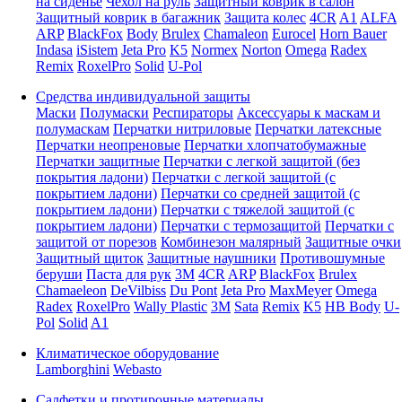
на сиденье
Чехол на руль
Защитный коврик в салон
Защитный коврик в багажник
Защита колес
4CR
A1
ALFA
ARP
BlackFox
Body
Brulex
Chamaleon
Eurocel
Horn Bauer
Indasa
iSistem
Jeta Pro
K5
Normex
Norton
Omega
Radex
Remix
RoxelPro
Solid
U-Pol
Средства индивидуальной защиты
Маски
Полумаски
Респираторы
Аксессуары к маскам и
полумаскам
Перчатки нитриловые
Перчатки латексные
Перчатки неопреновые
Перчатки хлопчатобумажные
Перчатки защитные
Перчатки с легкой защитой (без
покрытия ладони)
Перчатки с легкой защитой (с
покрытием ладони)
Перчатки со средней защитой (с
покрытием ладони)
Перчатки с тяжелой защитой (с
покрытием ладони)
Перчатки с термозащитой
Перчатки с
защитой от порезов
Комбинезон малярный
Защитные очки
Защитный щиток
Защитные наушники
Противошумные
беруши
Паста для рук
3M
4CR
ARP
BlackFox
Brulex
Chamaeleon
DeVilbiss
Du Pont
Jeta Pro
MaxMeyer
Omega
Radex
RoxelPro
Wally Plastic
3M
Sata
Remix
K5
HB Body
U-
Pol
Solid
A1
Климатическое оборудование
Lamborghini
Webasto
Салфетки и протирочные материалы