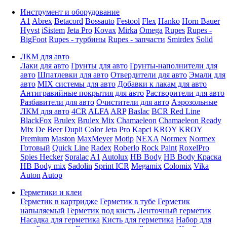
Инструмент и оборудование
A1
Abrex
Betacord
Bossauto
Festool
Flex
Hanko
Horn Bauer
Hyvst
iSistem
Jeta Pro
Kovax
Mirka
Omega
Rupes
Rupes -
BigFoot
Rupes - турбины
Rupes - запчасти
Smirdex
Solid
ЛКМ для авто
Лаки для авто
Грунты для авто
Грунты-наполнители для
авто
Шпатлевки для авто
Отвердители для авто
Эмали для
авто
MIX системы для авто
Добавки к лакам для авто
Антигравийные покрытия для авто
Растворители для авто
Разбавители для авто
Очистители для авто
Аэрозольные
ЛКМ для авто
4CR
ALFA
ARP
Baslac
BCR Red Line
BlackFox
Brulex
Brulex Mix
Chamaeleon
Chamaeleon Ready
Mix
De Beer
Dupli Color
Jeta Pro
Kapci
KROY
KROY
Premium
Maston
MaxMeyer
Motip
NEXA
Normex
Normex
Готовый
Quick Line
Radex
Roberlo
Rock Paint
RoxelPro
Spies Hecker
Spralac
A1
Autolux
HB Body
HB Body Краска
HB Body mix
Sadolin
Sprint ICR
Megamix
Colomix
Vika
Auton
Autop
Герметики и клеи
Герметик в картридже
Герметик в тубе
Герметик
напыляемый
Герметик под кисть
Ленточный герметик
Насадка для герметика
Кисть для герметика
Набор для