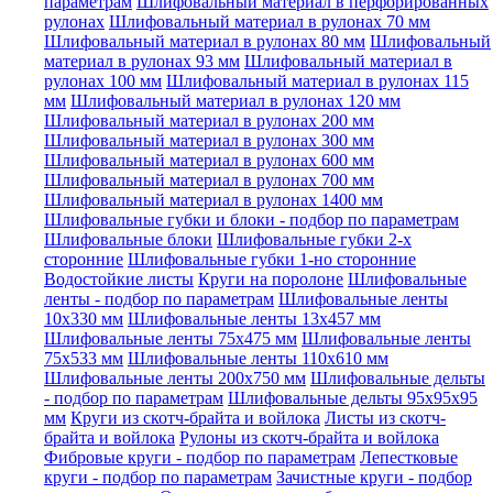
параметрам
Шлифовальный материал в перфорированных
рулонах
Шлифовальный материал в рулонах 70 мм
Шлифовальный материал в рулонах 80 мм
Шлифовальный
материал в рулонах 93 мм
Шлифовальный материал в
рулонах 100 мм
Шлифовальный материал в рулонах 115
мм
Шлифовальный материал в рулонах 120 мм
Шлифовальный материал в рулонах 200 мм
Шлифовальный материал в рулонах 300 мм
Шлифовальный материал в рулонах 600 мм
Шлифовальный материал в рулонах 700 мм
Шлифовальный материал в рулонах 1400 мм
Шлифовальные губки и блоки - подбор по параметрам
Шлифовальные блоки
Шлифовальные губки 2-х
сторонние
Шлифовальные губки 1-но сторонние
Водостойкие листы
Круги на поролоне
Шлифовальные
ленты - подбор по параметрам
Шлифовальные ленты
10x330 мм
Шлифовальные ленты 13x457 мм
Шлифовальные ленты 75x475 мм
Шлифовальные ленты
75x533 мм
Шлифовальные ленты 110x610 мм
Шлифовальные ленты 200x750 мм
Шлифовальные дельты
- подбор по параметрам
Шлифовальные дельты 95x95x95
мм
Круги из скотч-брайта и войлока
Листы из скотч-
брайта и войлока
Рулоны из скотч-брайта и войлока
Фибровые круги - подбор по параметрам
Лепестковые
круги - подбор по параметрам
Зачистные круги - подбор