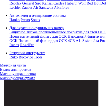
Reoflex
General
Siro
Kansai
Cardea
Huberth
Wolf
Red Hot Dot
Lechler
Zauber Air
Sandwox
Abraforce
Автохимия и очищающие составы
Hanko
Presto
Sonax
Для окрасочно-сушильных камер
Защитное липкое противопылевое покрытие для стен ОСК
Предварительный фильтр для ОСК
Напольный фильтр для
ОСК
Потолочный фильтр для ОСК
4CR
A1
iSistem
Jeta Pro
Radex
RoxelPro
Режущий инструмент
Ruko
Bucovice Tools
Малярная лента
Валик для проемов
Маскирующая пленка
Маскирующая бумага