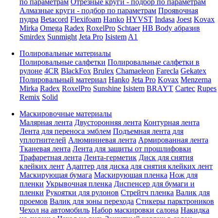
по параметрам
Отрезные круги - подбор по параметрам
Алмазные круги - подбор по параметрам
Проявочная
пудра
Betacord
Flexifoam
Hanko
HYVST
Indasa
Joest
Kovax
Mirka
Omega
Radex
RoxelPro
Schtaer
HB Body абразив
Smirdex
Sunmight
Jeta Pro
Isistem
A1
Полировальные материалы
Полировальные салфетки
Полировальные салфетки в
рулоне
4CR
BlackFox
Brulex
Chamaeleon
Farecla
Gekatex
Полировальный материал
Hanko
Jeta Pro
Kovax
Menzerna
Mirka
Radex
RoxelPro
Sunshine
Isistem
BRAYT
Cartec
Rupes
Remix
Solid
Маскировочные материалы
Малярная лента
Двусторонняя лента
Контурная лента
Лента для переноса эмблем
Подъемная лента для
уплотнителей
Алюминиевая лента
Армированная лента
Тканевая лента
Лента для защиты от прошлифовки
Трафаретная лента
Лента-герметик
Диск для снятия
клейких лент
Адаптер для диска для снятия клейких лент
Маскирующая бумага
Маскирующая пленка
Нож для
пленки
Укрывочная пленка
Диспенсер для бумаги и
пленки
Рукоятки для рулонов
Стрейтч пленка
Валик для
проемов
Валик для зоны перехода
Стикеры парктроников
Чехол на автомобиль
Набор маскировки салона
Накидка