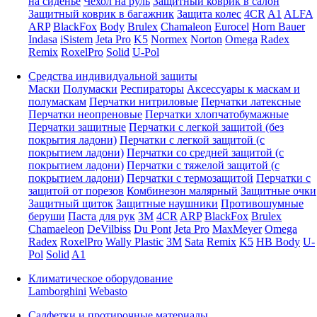
на сиденье
Чехол на руль
Защитный коврик в салон
Защитный коврик в багажник
Защита колес
4CR
A1
ALFA
ARP
BlackFox
Body
Brulex
Chamaleon
Eurocel
Horn Bauer
Indasa
iSistem
Jeta Pro
K5
Normex
Norton
Omega
Radex
Remix
RoxelPro
Solid
U-Pol
Средства индивидуальной защиты
Маски
Полумаски
Респираторы
Аксессуары к маскам и
полумаскам
Перчатки нитриловые
Перчатки латексные
Перчатки неопреновые
Перчатки хлопчатобумажные
Перчатки защитные
Перчатки с легкой защитой (без
покрытия ладони)
Перчатки с легкой защитой (с
покрытием ладони)
Перчатки со средней защитой (с
покрытием ладони)
Перчатки с тяжелой защитой (с
покрытием ладони)
Перчатки с термозащитой
Перчатки с
защитой от порезов
Комбинезон малярный
Защитные очки
Защитный щиток
Защитные наушники
Противошумные
беруши
Паста для рук
3M
4CR
ARP
BlackFox
Brulex
Chamaeleon
DeVilbiss
Du Pont
Jeta Pro
MaxMeyer
Omega
Radex
RoxelPro
Wally Plastic
3M
Sata
Remix
K5
HB Body
U-
Pol
Solid
A1
Климатическое оборудование
Lamborghini
Webasto
Салфетки и протирочные материалы