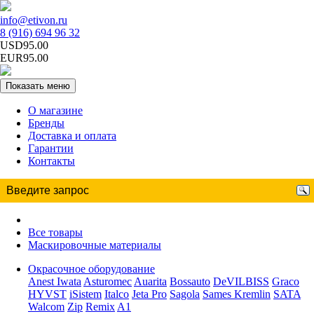
info@etivon.ru
8 (916) 694 96 32
USD95.00
EUR95.00
Показать меню
О магазине
Бренды
Доставка и оплата
Гарантии
Контакты
Все товары
Маскировочные материалы
Окрасочное оборудование
Anest Iwata
Asturomec
Auarita
Bossauto
DeVILBISS
Graco
HYVST
iSistem
Italco
Jeta Pro
Sagola
Sames Kremlin
SATA
Walcom
Zip
Remix
A1