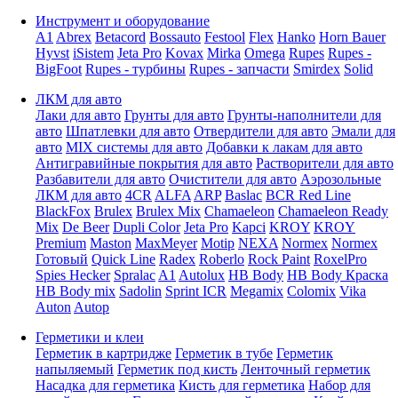
Инструмент и оборудование
A1
Abrex
Betacord
Bossauto
Festool
Flex
Hanko
Horn Bauer
Hyvst
iSistem
Jeta Pro
Kovax
Mirka
Omega
Rupes
Rupes -
BigFoot
Rupes - турбины
Rupes - запчасти
Smirdex
Solid
ЛКМ для авто
Лаки для авто
Грунты для авто
Грунты-наполнители для
авто
Шпатлевки для авто
Отвердители для авто
Эмали для
авто
MIX системы для авто
Добавки к лакам для авто
Антигравийные покрытия для авто
Растворители для авто
Разбавители для авто
Очистители для авто
Аэрозольные
ЛКМ для авто
4CR
ALFA
ARP
Baslac
BCR Red Line
BlackFox
Brulex
Brulex Mix
Chamaeleon
Chamaeleon Ready
Mix
De Beer
Dupli Color
Jeta Pro
Kapci
KROY
KROY
Premium
Maston
MaxMeyer
Motip
NEXA
Normex
Normex
Готовый
Quick Line
Radex
Roberlo
Rock Paint
RoxelPro
Spies Hecker
Spralac
A1
Autolux
HB Body
HB Body Краска
HB Body mix
Sadolin
Sprint ICR
Megamix
Colomix
Vika
Auton
Autop
Герметики и клеи
Герметик в картридже
Герметик в тубе
Герметик
напыляемый
Герметик под кисть
Ленточный герметик
Насадка для герметика
Кисть для герметика
Набор для