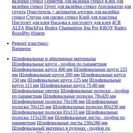
вклейки стекол
Герметик для вклейки стекол
Клей для
вклейки стекол
Грунт для вклейки стекол
Аппликатор для
грунта
Очиститель + активатор адгезии для вклейки
стекол
Струна для срезки стекол
Клей для пластика
Пистолет для клея
Насадка к пистолету для клея
4CR
ALFA
BlackFox
Brulex
Chamaeleon
Jeta Pro
KROY
Radex
RoxelPro
iSistem
Ремонт пластмасс
Bamperus
Шлифовальные и абразивные материалы
Шлифовальные круги - подбор по параметрам
Шлифовальные круги 406 мм
Шлифовальные круги 225
мм
Шлифовальные круги 200 мм
Шлифовальные круги
150 мм
Шлифовальные круги 125 мм
Шлифовальные
круги 115 мм
Шлифовальные круги 75-80 мм
Шлифовальные цветки
Шлифовальные полоски - подбор
по параметрам
Шлифовальные полоски 70x420 мм
Шлифовальные полоски 70x198 мм
Шлифовальные
полоски 70x125 мм
Шлифовальные полоски 80x230 мм
Шлифовальные полоски 81x133 мм
Шлифовальные
полоски 115x230 мм
Шлифовальные листы - подбор по
параметрам
Шлифовальные листы 230x280 мм
Шлифовальный материал в рулонах - подбор по