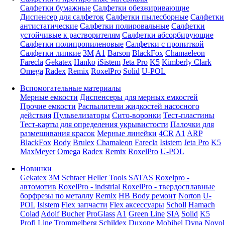
Салфетки бумажные
Салфетки обезжиривающие
Диспенсер для салфеток
Салфетки пылесборные
Салфетки
антистатические
Салфетки полировальные
Салфетки
устойчивые к растворителям
Салфетки абсорбирующие
Салфетки полипропиленовые
Салфетки с пропиткой
Салфетки липкие
3M
A1
Barson
BlackFox
Chamaeleon
Farecla
Gekatex
Hanko
iSistem
Jeta Pro
K5
Kimberly Clark
Omega
Radex
Remix
RoxelPro
Solid
U-POL
Вспомогательные материалы
Мерные емкости
Диспенсеры для мерных емкостей
Прочие емкости
Распылители жидкостей насосного
действия
Пульвелизаторы
Сито-воронки
Тест-пластины
Тест-карты для определения укрывистости
Палочки для
размешивания красок
Мерные линейки
4CR
A1
ARP
BlackFox
Body
Brulex
Chamaleon
Farecla
Isistem
Jeta Pro
K5
MaxMeyer
Omega
Radex
Remix
RoxelPro
U-POL
Новинки
Gekatex
3M
Schtaer
Heller Tools
SATAS
Roxelpro -
автомотив
RoxelPro - indstrial
RoxelPro - твердосплавные
борфрезы по металлу
Remix
HB Body ремонт
Norton
U-
POL
Isistem
Flex запчасти
Flex аксессуары
Scholl
Hamach
Colad
Adolf Bucher
ProGlass
A1
Green Line
SIA
Solid
K5
Profi Line
Trommelberg
Schildex
Duxone
Mobihel
Dyna
Novol