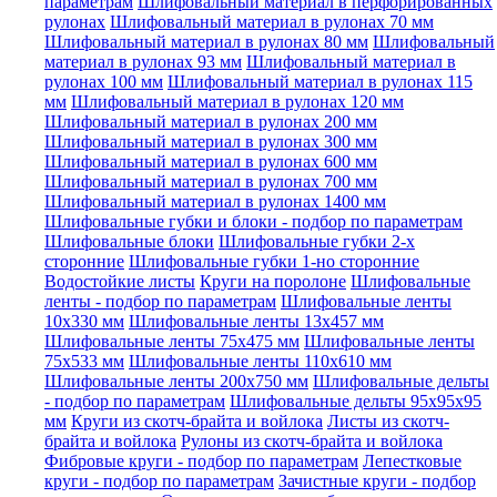
параметрам
Шлифовальный материал в перфорированных
рулонах
Шлифовальный материал в рулонах 70 мм
Шлифовальный материал в рулонах 80 мм
Шлифовальный
материал в рулонах 93 мм
Шлифовальный материал в
рулонах 100 мм
Шлифовальный материал в рулонах 115
мм
Шлифовальный материал в рулонах 120 мм
Шлифовальный материал в рулонах 200 мм
Шлифовальный материал в рулонах 300 мм
Шлифовальный материал в рулонах 600 мм
Шлифовальный материал в рулонах 700 мм
Шлифовальный материал в рулонах 1400 мм
Шлифовальные губки и блоки - подбор по параметрам
Шлифовальные блоки
Шлифовальные губки 2-х
сторонние
Шлифовальные губки 1-но сторонние
Водостойкие листы
Круги на поролоне
Шлифовальные
ленты - подбор по параметрам
Шлифовальные ленты
10x330 мм
Шлифовальные ленты 13x457 мм
Шлифовальные ленты 75x475 мм
Шлифовальные ленты
75x533 мм
Шлифовальные ленты 110x610 мм
Шлифовальные ленты 200x750 мм
Шлифовальные дельты
- подбор по параметрам
Шлифовальные дельты 95x95x95
мм
Круги из скотч-брайта и войлока
Листы из скотч-
брайта и войлока
Рулоны из скотч-брайта и войлока
Фибровые круги - подбор по параметрам
Лепестковые
круги - подбор по параметрам
Зачистные круги - подбор