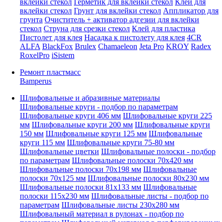
вклейки стекол
Герметик для вклейки стекол
Клей для
вклейки стекол
Грунт для вклейки стекол
Аппликатор для
грунта
Очиститель + активатор адгезии для вклейки
стекол
Струна для срезки стекол
Клей для пластика
Пистолет для клея
Насадка к пистолету для клея
4CR
ALFA
BlackFox
Brulex
Chamaeleon
Jeta Pro
KROY
Radex
RoxelPro
iSistem
Ремонт пластмасс
Bamperus
Шлифовальные и абразивные материалы
Шлифовальные круги - подбор по параметрам
Шлифовальные круги 406 мм
Шлифовальные круги 225
мм
Шлифовальные круги 200 мм
Шлифовальные круги
150 мм
Шлифовальные круги 125 мм
Шлифовальные
круги 115 мм
Шлифовальные круги 75-80 мм
Шлифовальные цветки
Шлифовальные полоски - подбор
по параметрам
Шлифовальные полоски 70x420 мм
Шлифовальные полоски 70x198 мм
Шлифовальные
полоски 70x125 мм
Шлифовальные полоски 80x230 мм
Шлифовальные полоски 81x133 мм
Шлифовальные
полоски 115x230 мм
Шлифовальные листы - подбор по
параметрам
Шлифовальные листы 230x280 мм
Шлифовальный материал в рулонах - подбор по