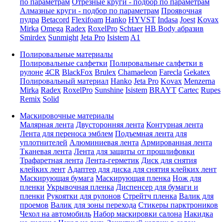
по параметрам
Отрезные круги - подбор по параметрам
Алмазные круги - подбор по параметрам
Проявочная
пудра
Betacord
Flexifoam
Hanko
HYVST
Indasa
Joest
Kovax
Mirka
Omega
Radex
RoxelPro
Schtaer
HB Body абразив
Smirdex
Sunmight
Jeta Pro
Isistem
A1
Полировальные материалы
Полировальные салфетки
Полировальные салфетки в
рулоне
4CR
BlackFox
Brulex
Chamaeleon
Farecla
Gekatex
Полировальный материал
Hanko
Jeta Pro
Kovax
Menzerna
Mirka
Radex
RoxelPro
Sunshine
Isistem
BRAYT
Cartec
Rupes
Remix
Solid
Маскировочные материалы
Малярная лента
Двусторонняя лента
Контурная лента
Лента для переноса эмблем
Подъемная лента для
уплотнителей
Алюминиевая лента
Армированная лента
Тканевая лента
Лента для защиты от прошлифовки
Трафаретная лента
Лента-герметик
Диск для снятия
клейких лент
Адаптер для диска для снятия клейких лент
Маскирующая бумага
Маскирующая пленка
Нож для
пленки
Укрывочная пленка
Диспенсер для бумаги и
пленки
Рукоятки для рулонов
Стрейтч пленка
Валик для
проемов
Валик для зоны перехода
Стикеры парктроников
Чехол на автомобиль
Набор маскировки салона
Накидка