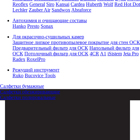
Reoflex
General
Siro
Kansai
Cardea
Huberth
Wolf
Red Hot Dot
Lechler
Zauber Air
Sandwox
Abraforce
Автохимия и очищающие составы
Hanko
Presto
Sonax
Для окрасочно-сушильных камер
Защитное липкое противопылевое покрытие для стен ОСК
Предварительный фильтр для ОСК
Напольный фильтр для
ОСК
Потолочный фильтр для ОСК
4CR
A1
iSistem
Jeta Pro
Radex
RoxelPro
Режущий инструмент
Ruko
Bucovice Tools
Салфетки бумажные
Салфетки обезжиривающие
Салфетки полировальные