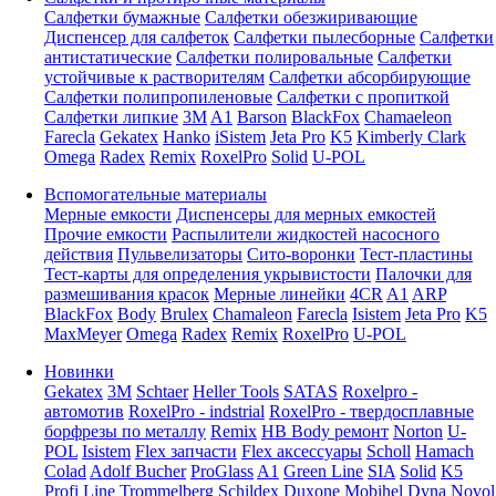
Салфетки бумажные
Салфетки обезжиривающие
Диспенсер для салфеток
Салфетки пылесборные
Салфетки
антистатические
Салфетки полировальные
Салфетки
устойчивые к растворителям
Салфетки абсорбирующие
Салфетки полипропиленовые
Салфетки с пропиткой
Салфетки липкие
3M
A1
Barson
BlackFox
Chamaeleon
Farecla
Gekatex
Hanko
iSistem
Jeta Pro
K5
Kimberly Clark
Omega
Radex
Remix
RoxelPro
Solid
U-POL
Вспомогательные материалы
Мерные емкости
Диспенсеры для мерных емкостей
Прочие емкости
Распылители жидкостей насосного
действия
Пульвелизаторы
Сито-воронки
Тест-пластины
Тест-карты для определения укрывистости
Палочки для
размешивания красок
Мерные линейки
4CR
A1
ARP
BlackFox
Body
Brulex
Chamaleon
Farecla
Isistem
Jeta Pro
K5
MaxMeyer
Omega
Radex
Remix
RoxelPro
U-POL
Новинки
Gekatex
3M
Schtaer
Heller Tools
SATAS
Roxelpro -
автомотив
RoxelPro - indstrial
RoxelPro - твердосплавные
борфрезы по металлу
Remix
HB Body ремонт
Norton
U-
POL
Isistem
Flex запчасти
Flex аксессуары
Scholl
Hamach
Colad
Adolf Bucher
ProGlass
A1
Green Line
SIA
Solid
K5
Profi Line
Trommelberg
Schildex
Duxone
Mobihel
Dyna
Novol