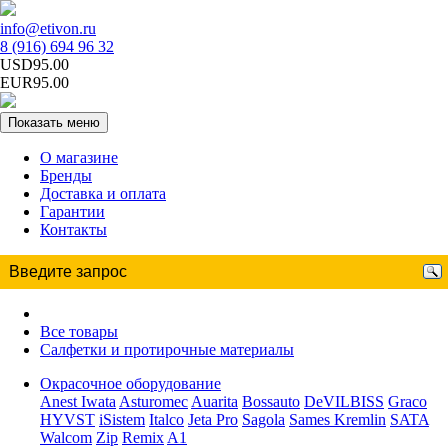
info@etivon.ru
8 (916) 694 96 32
USD95.00
EUR95.00
Показать меню
О магазине
Бренды
Доставка и оплата
Гарантии
Контакты
Все товары
Салфетки и протирочные материалы
Окрасочное оборудование
Anest Iwata
Asturomec
Auarita
Bossauto
DeVILBISS
Graco
HYVST
iSistem
Italco
Jeta Pro
Sagola
Sames Kremlin
SATA
Walcom
Zip
Remix
A1