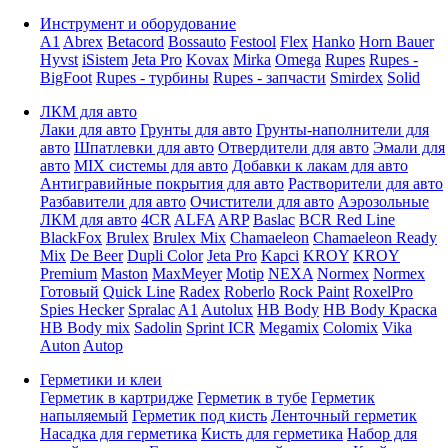
Инструмент и оборудование
A1
Abrex
Betacord
Bossauto
Festool
Flex
Hanko
Horn Bauer
Hyvst
iSistem
Jeta Pro
Kovax
Mirka
Omega
Rupes
Rupes -
BigFoot
Rupes - турбины
Rupes - запчасти
Smirdex
Solid
ЛКМ для авто
Лаки для авто
Грунты для авто
Грунты-наполнители для
авто
Шпатлевки для авто
Отвердители для авто
Эмали для
авто
MIX системы для авто
Добавки к лакам для авто
Антигравийные покрытия для авто
Растворители для авто
Разбавители для авто
Очистители для авто
Аэрозольные
ЛКМ для авто
4CR
ALFA
ARP
Baslac
BCR Red Line
BlackFox
Brulex
Brulex Mix
Chamaeleon
Chamaeleon Ready
Mix
De Beer
Dupli Color
Jeta Pro
Kapci
KROY
KROY
Premium
Maston
MaxMeyer
Motip
NEXA
Normex
Normex
Готовый
Quick Line
Radex
Roberlo
Rock Paint
RoxelPro
Spies Hecker
Spralac
A1
Autolux
HB Body
HB Body Краска
HB Body mix
Sadolin
Sprint ICR
Megamix
Colomix
Vika
Auton
Autop
Герметики и клеи
Герметик в картридже
Герметик в тубе
Герметик
напыляемый
Герметик под кисть
Ленточный герметик
Насадка для герметика
Кисть для герметика
Набор для