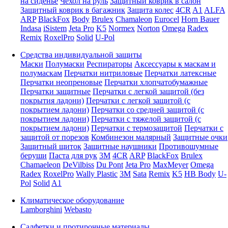
на сиденье
Чехол на руль
Защитный коврик в салон
Защитный коврик в багажник
Защита колес
4CR
A1
ALFA
ARP
BlackFox
Body
Brulex
Chamaleon
Eurocel
Horn Bauer
Indasa
iSistem
Jeta Pro
K5
Normex
Norton
Omega
Radex
Remix
RoxelPro
Solid
U-Pol
Средства индивидуальной защиты
Маски
Полумаски
Респираторы
Аксессуары к маскам и
полумаскам
Перчатки нитриловые
Перчатки латексные
Перчатки неопреновые
Перчатки хлопчатобумажные
Перчатки защитные
Перчатки с легкой защитой (без
покрытия ладони)
Перчатки с легкой защитой (с
покрытием ладони)
Перчатки со средней защитой (с
покрытием ладони)
Перчатки с тяжелой защитой (с
покрытием ладони)
Перчатки с термозащитой
Перчатки с
защитой от порезов
Комбинезон малярный
Защитные очки
Защитный щиток
Защитные наушники
Противошумные
беруши
Паста для рук
3M
4CR
ARP
BlackFox
Brulex
Chamaeleon
DeVilbiss
Du Pont
Jeta Pro
MaxMeyer
Omega
Radex
RoxelPro
Wally Plastic
3M
Sata
Remix
K5
HB Body
U-
Pol
Solid
A1
Климатическое оборудование
Lamborghini
Webasto
Салфетки и протирочные материалы