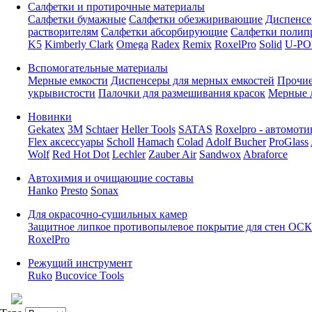
Салфетки и протирочные материалы
Салфетки бумажные
Салфетки обезжиривающие
Диспенсе
растворителям
Салфетки абсорбирующие
Салфетки полип
K5
Kimberly Clark
Omega
Radex
Remix
RoxelPro
Solid
U-PO
Вспомогательные материалы
Мерные емкости
Диспенсеры для мерных емкостей
Прочие
укрывистости
Палочки для размешивания красок
Мерные 
Новинки
Gekatex
3M
Schtaer
Heller Tools
SATAS
Roxelpro - автомоти
Flex аксессуары
Scholl
Hamach
Colad
Adolf Bucher
ProGlass
Wolf
Red Hot Dot
Lechler
Zauber Air
Sandwox
Abraforce
Автохимия и очищающие составы
Hanko
Presto
Sonax
Для окрасочно-сушильных камер
Защитное липкое противопылевое покрытие для стен ОСК
RoxelPro
Режущий инструмент
Ruko
Bucovice Tools