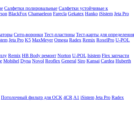
ие
Салфетки полировальные
Салфетки устойчивые к
rson
BlackFox
Chamaeleon
Farecla
Gekatex
Hanko
iSistem
Jeta Pro
заторы
Сито-воронки
Тест-пластины
Тест-карты для определения
stem
Jeta Pro
K5
MaxMeyer
Omega
Radex
Remix
RoxelPro
U-POL
аллу
Remix
HB Body ремонт
Norton
U-POL
Isistem
Flex запчасти
e
Mobihel
Dyna
Novol
Reoflex
General
Siro
Kansai
Cardea
Huberth
Потолочный фильтр для ОСК
4CR
A1
iSistem
Jeta Pro
Radex