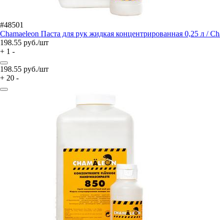
#48501
Chamaeleon Паста для рук жидкая концентрированная 0,25 л / C
198.55
руб./шт
+
1
-
198.55
руб./шт
+
20
-