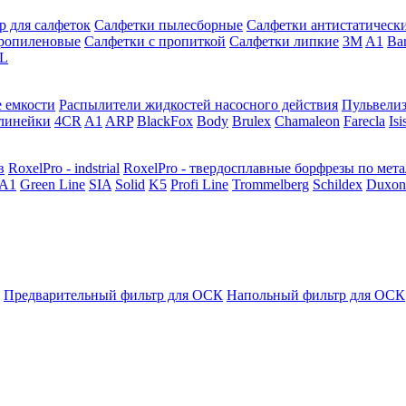
р для салфеток
Салфетки пылесборные
Салфетки антистатическ
ропиленовые
Салфетки с пропиткой
Салфетки липкие
3M
A1
Ba
L
 емкости
Распылители жидкостей насосного действия
Пульвели
линейки
4CR
A1
ARP
BlackFox
Body
Brulex
Chamaleon
Farecla
Isi
в
RoxelPro - indstrial
RoxelPro - твердосплавные борфрезы по мет
A1
Green Line
SIA
Solid
K5
Profi Line
Trommelberg
Schildex
Duxon
Предварительный фильтр для ОСК
Напольный фильтр для ОСК