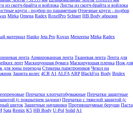
ги из скотч-брайта и войлока
Листы из скотч-брайта и войлока
истные круги - подбор по параметрам
Отрезные круги - подбор
vax
Mirka
Omega
Radex
RoxelPro
Schtaer
HB Body абразив
ый материал
Hanko
Jeta Pro
Kovax
Menzerna
Mirka
Radex
иниевая лента
Армированная лента
Тканевая лента
Лента для
лейких лент
Маскирующая бумага
Маскирующая пленка
Нож для
к для зоны перехода
Стикеры парктроников
Чехол на
ажник
Защита колес
4CR
A1
ALFA
ARP
BlackFox
Body
Brulex
неопреновые
Перчатки хлопчатобумажные
Перчатки защитные
защитой (с покрытием ладони)
Перчатки с тяжелой защитой (с
тный щиток
Защитные наушники
Противошумные беруши
Паста
M
Sata
Remix
K5
HB Body
U-Pol
Solid
A1