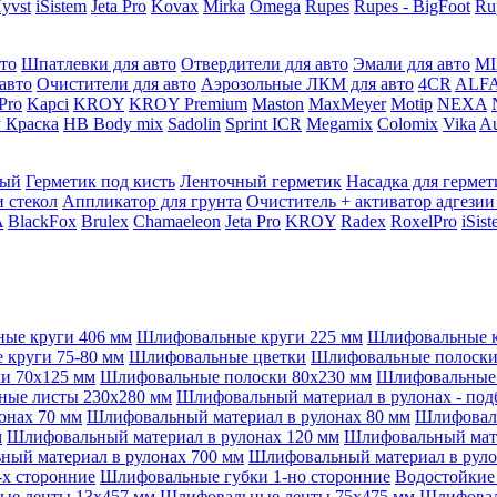
yvst
iSistem
Jeta Pro
Kovax
Mirka
Omega
Rupes
Rupes - BigFoot
Ru
то
Шпатлевки для авто
Отвердители для авто
Эмали для авто
MI
авто
Очистители для авто
Аэрозольные ЛКМ для авто
4CR
ALF
 Pro
Kapci
KROY
KROY Premium
Maston
MaxMeyer
Motip
NEXA
 Краска
HB Body mix
Sadolin
Sprint ICR
Megamix
Colomix
Vika
Au
мый
Герметик под кисть
Ленточный герметик
Насадка для гермет
и стекол
Аппликатор для грунта
Очиститель + активатор адгезии
A
BlackFox
Brulex
Chamaeleon
Jeta Pro
KROY
Radex
RoxelPro
iSis
ые круги 406 мм
Шлифовальные круги 225 мм
Шлифовальные к
круги 75-80 мм
Шлифовальные цветки
Шлифовальные полоски 
и 70x125 мм
Шлифовальные полоски 80x230 мм
Шлифовальные 
ые листы 230x280 мм
Шлифовальный материал в рулонах - под
онах 70 мм
Шлифовальный материал в рулонах 80 мм
Шлифоваль
м
Шлифовальный материал в рулонах 120 мм
Шлифовальный мате
ый материал в рулонах 700 мм
Шлифовальный материал в руло
х сторонние
Шлифовальные губки 1-но сторонние
Водостойкие
ые ленты 13x457 мм
Шлифовальные ленты 75x475 мм
Шлифовал