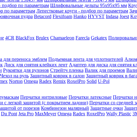
 подбор по параметрам
Шлифовальные дельты 95x95x95 мм
Кру
ор по параметрам
Лепестковые круги - подбор по параметрам
Зач
оявочная пудра
Betacord
Flexifoam
Hanko
HYVST
Indasa
Joest
Ko
не
4CR
BlackFox
Brulex
Chamaeleon
Farecla
Gekatex
Полировальн
а для переноса эмблем
Подъемная лента для уплотнителей
Алюм
ик
Диск для снятия клейких лент
Адаптер для диска для снятия к
и
Рукоятки для рулонов
Стрейтч пленка
Валик для проемов
Вали
Чехол на руль
Защитный коврик в салон
Защитный коврик в баг
mex
Norton
Omega
Radex
Remix
RoxelPro
Solid
U-Pol
олумаскам
Перчатки нитриловые
Перчатки латексные
Перчатки 
и с легкой защитой (с покрытием ладони)
Перчатки со средней 
защитой от порезов
Комбинезон малярный
Защитные очки
Защи
Du Pont
Jeta Pro
MaxMeyer
Omega
Radex
RoxelPro
Wally Plastic
3