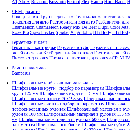
A1
Abrex
Betacord
Bossauto
Festool
Flex
Hanko
Horn Bauer
H
ЛКМ для авто
Лаки для авто
Грунты для авто
Грунты-наполнители для ав
покрытия для авто
Растворители для авто
Разбавители для 
Chamaeleon
Chamaeleon Ready Mix
De Beer
Dupli Color
Jeta
RoxelPro
Spies Hecker
Spralac
A1
Autolux
HB Body
HB Body
Герметики и клеи
Герметик в картридже
Герметик в тубе
Герметик напыляе
вклейки стекол
Клей для вклейки стекол
Грунт для вклейк
Пистолет для клея
Насадка к пистолету для клея
4CR
ALF
Ремонт пластмасс
Bamperus
Шлифовальные и абразивные материалы
Шлифовальные круги - подбор по параметрам
Шлифовальн
круги 125 мм
Шлифовальные круги 115 мм
Шлифовальные 
Шлифовальные полоски 70x198 мм
Шлифовальные полоск
Шлифовальные листы - подбор по параметрам
Шлифовальн
перфорированных рулонах
Шлифовальный материал в рул
рулонах 100 мм
Шлифовальный материал в рулонах 115 м
мм
Шлифовальный материал в рулонах 600 мм
Шлифовальн
параметрам
Шлифовальные блоки
Шлифовальные губки 2-
параметрам
Шлифовальные ленты 10x330 мм
Шлифовальн