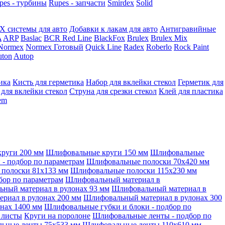
pes - турбины
Rupes - запчасти
Smirdex
Solid
X системы для авто
Добавки к лакам для авто
Антигравийные
A
ARP
Baslac
BCR Red Line
BlackFox
Brulex
Brulex Mix
Normex
Normex Готовый
Quick Line
Radex
Roberlo
Rock Paint
ton
Autop
ика
Кисть для герметика
Набор для вклейки стекол
Герметик для
 для вклейки стекол
Струна для срезки стекол
Клей для пластика
tem
руги 200 мм
Шлифовальные круги 150 мм
Шлифовальные
- подбор по параметрам
Шлифовальные полоски 70x420 мм
полоски 81x133 мм
Шлифовальные полоски 115x230 мм
бор по параметрам
Шлифовальный материал в
ный материал в рулонах 93 мм
Шлифовальный материал в
риал в рулонах 200 мм
Шлифовальный материал в рулонах 300
нах 1400 мм
Шлифовальные губки и блоки - подбор по
 листы
Круги на поролоне
Шлифовальные ленты - подбор по
ьные ленты 75x533 мм
Шлифовальные ленты 110x610 мм