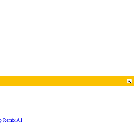
p
Remix
A1