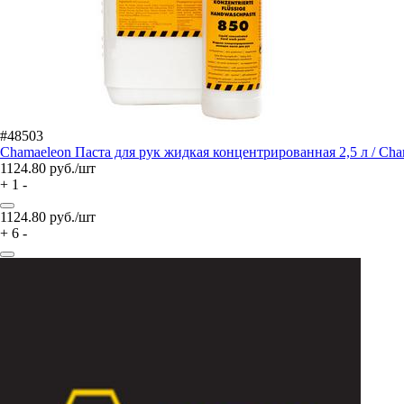
#48503
Chamaeleon Паста для рук жидкая концентрированная 2,5 л / Cha
1124.80
руб./шт
+
1
-
1124.80
руб./шт
+
6
-