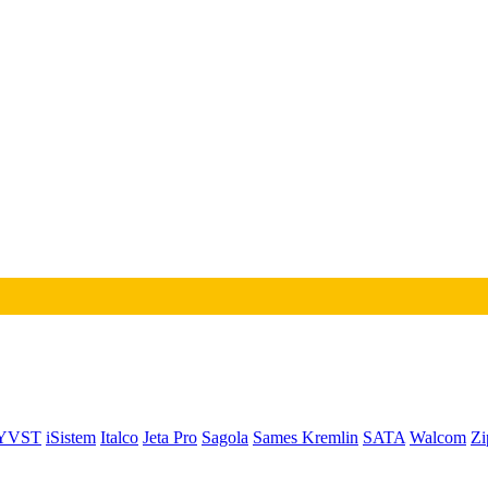
YVST
iSistem
Italco
Jeta Pro
Sagola
Sames Kremlin
SATA
Walcom
Zi