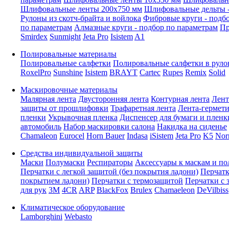
Шлифовальные ленты 200x750 мм
Шлифовальные дельты -
Рулоны из скотч-брайта и войлока
Фибровые круги - подб
по параметрам
Алмазные круги - подбор по параметрам
Пр
Smirdex
Sunmight
Jeta Pro
Isistem
A1
Полировальные материалы
Полировальные салфетки
Полировальные салфетки в руло
RoxelPro
Sunshine
Isistem
BRAYT
Cartec
Rupes
Remix
Solid
Маскировочные материалы
Малярная лента
Двусторонняя лента
Контурная лента
Лент
защиты от прошлифовки
Трафаретная лента
Лента-гермет
пленки
Укрывочная пленка
Диспенсер для бумаги и пленк
автомобиль
Набор маскировки салона
Накидка на сиденье
Chamaleon
Eurocel
Horn Bauer
Indasa
iSistem
Jeta Pro
K5
Nor
Средства индивидуальной защиты
Маски
Полумаски
Респираторы
Аксессуары к маскам и п
Перчатки с легкой защитой (без покрытия ладони)
Перчатк
покрытием ладони)
Перчатки с термозащитой
Перчатки с 
для рук
3M
4CR
ARP
BlackFox
Brulex
Chamaeleon
DeVilbiss
Климатическое оборудование
Lamborghini
Webasto