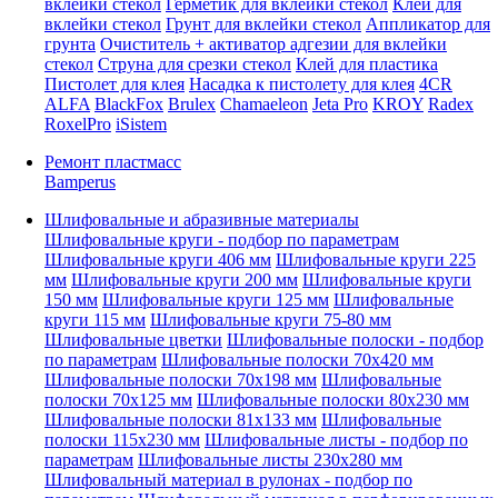
вклейки стекол
Герметик для вклейки стекол
Клей для
вклейки стекол
Грунт для вклейки стекол
Аппликатор для
грунта
Очиститель + активатор адгезии для вклейки
стекол
Струна для срезки стекол
Клей для пластика
Пистолет для клея
Насадка к пистолету для клея
4CR
ALFA
BlackFox
Brulex
Chamaeleon
Jeta Pro
KROY
Radex
RoxelPro
iSistem
Ремонт пластмасс
Bamperus
Шлифовальные и абразивные материалы
Шлифовальные круги - подбор по параметрам
Шлифовальные круги 406 мм
Шлифовальные круги 225
мм
Шлифовальные круги 200 мм
Шлифовальные круги
150 мм
Шлифовальные круги 125 мм
Шлифовальные
круги 115 мм
Шлифовальные круги 75-80 мм
Шлифовальные цветки
Шлифовальные полоски - подбор
по параметрам
Шлифовальные полоски 70x420 мм
Шлифовальные полоски 70x198 мм
Шлифовальные
полоски 70x125 мм
Шлифовальные полоски 80x230 мм
Шлифовальные полоски 81x133 мм
Шлифовальные
полоски 115x230 мм
Шлифовальные листы - подбор по
параметрам
Шлифовальные листы 230x280 мм
Шлифовальный материал в рулонах - подбор по