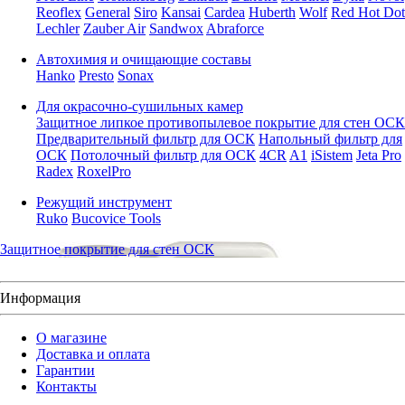
Reoflex
General
Siro
Kansai
Cardea
Huberth
Wolf
Red Hot Dot
Lechler
Zauber Air
Sandwox
Abraforce
Автохимия и очищающие составы
Hanko
Presto
Sonax
Для окрасочно-сушильных камер
Защитное липкое противопылевое покрытие для стен ОСК
Предварительный фильтр для ОСК
Напольный фильтр для
ОСК
Потолочный фильтр для ОСК
4CR
A1
iSistem
Jeta Pro
Radex
RoxelPro
Режущий инструмент
Ruko
Bucovice Tools
Защитное покрытие для стен ОСК
Информация
О магазине
Доставка и оплата
Гарантии
Контакты