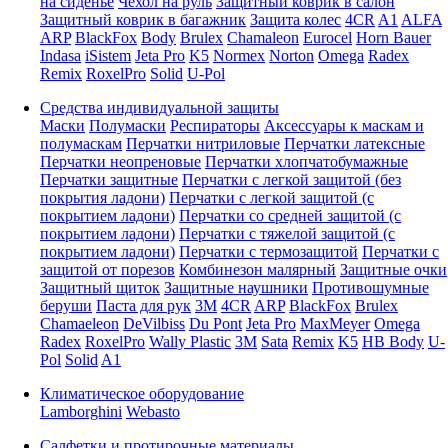
на сиденье
Чехол на руль
Защитный коврик в салон
Защитный коврик в багажник
Защита колес
4CR
A1
ALFA
ARP
BlackFox
Body
Brulex
Chamaleon
Eurocel
Horn Bauer
Indasa
iSistem
Jeta Pro
K5
Normex
Norton
Omega
Radex
Remix
RoxelPro
Solid
U-Pol
Средства индивидуальной защиты
Маски
Полумаски
Респираторы
Аксессуары к маскам и
полумаскам
Перчатки нитриловые
Перчатки латексные
Перчатки неопреновые
Перчатки хлопчатобумажные
Перчатки защитные
Перчатки с легкой защитой (без
покрытия ладони)
Перчатки с легкой защитой (с
покрытием ладони)
Перчатки со средней защитой (с
покрытием ладони)
Перчатки с тяжелой защитой (с
покрытием ладони)
Перчатки с термозащитой
Перчатки с
защитой от порезов
Комбинезон малярный
Защитные очки
Защитный щиток
Защитные наушники
Противошумные
беруши
Паста для рук
3M
4CR
ARP
BlackFox
Brulex
Chamaeleon
DeVilbiss
Du Pont
Jeta Pro
MaxMeyer
Omega
Radex
RoxelPro
Wally Plastic
3M
Sata
Remix
K5
HB Body
U-
Pol
Solid
A1
Климатическое оборудование
Lamborghini
Webasto
Салфетки и протирочные материалы