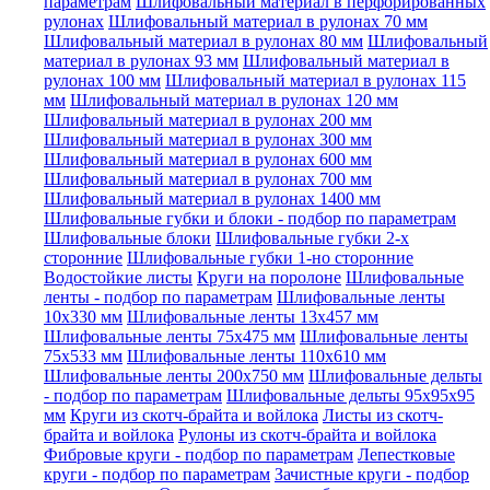
параметрам
Шлифовальный материал в перфорированных
рулонах
Шлифовальный материал в рулонах 70 мм
Шлифовальный материал в рулонах 80 мм
Шлифовальный
материал в рулонах 93 мм
Шлифовальный материал в
рулонах 100 мм
Шлифовальный материал в рулонах 115
мм
Шлифовальный материал в рулонах 120 мм
Шлифовальный материал в рулонах 200 мм
Шлифовальный материал в рулонах 300 мм
Шлифовальный материал в рулонах 600 мм
Шлифовальный материал в рулонах 700 мм
Шлифовальный материал в рулонах 1400 мм
Шлифовальные губки и блоки - подбор по параметрам
Шлифовальные блоки
Шлифовальные губки 2-х
сторонние
Шлифовальные губки 1-но сторонние
Водостойкие листы
Круги на поролоне
Шлифовальные
ленты - подбор по параметрам
Шлифовальные ленты
10x330 мм
Шлифовальные ленты 13x457 мм
Шлифовальные ленты 75x475 мм
Шлифовальные ленты
75x533 мм
Шлифовальные ленты 110x610 мм
Шлифовальные ленты 200x750 мм
Шлифовальные дельты
- подбор по параметрам
Шлифовальные дельты 95x95x95
мм
Круги из скотч-брайта и войлока
Листы из скотч-
брайта и войлока
Рулоны из скотч-брайта и войлока
Фибровые круги - подбор по параметрам
Лепестковые
круги - подбор по параметрам
Зачистные круги - подбор