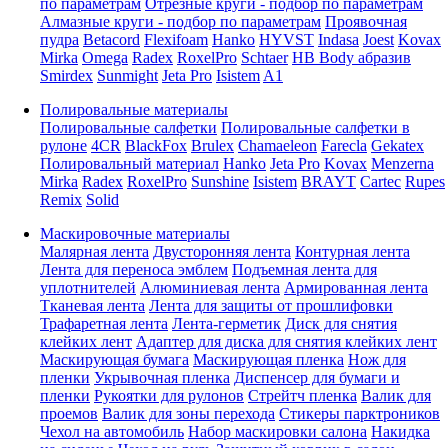
по параметрам
Отрезные круги - подбор по параметрам
Алмазные круги - подбор по параметрам
Проявочная
пудра
Betacord
Flexifoam
Hanko
HYVST
Indasa
Joest
Kovax
Mirka
Omega
Radex
RoxelPro
Schtaer
HB Body абразив
Smirdex
Sunmight
Jeta Pro
Isistem
A1
Полировальные материалы
Полировальные салфетки
Полировальные салфетки в
рулоне
4CR
BlackFox
Brulex
Chamaeleon
Farecla
Gekatex
Полировальный материал
Hanko
Jeta Pro
Kovax
Menzerna
Mirka
Radex
RoxelPro
Sunshine
Isistem
BRAYT
Cartec
Rupes
Remix
Solid
Маскировочные материалы
Малярная лента
Двусторонняя лента
Контурная лента
Лента для переноса эмблем
Подъемная лента для
уплотнителей
Алюминиевая лента
Армированная лента
Тканевая лента
Лента для защиты от прошлифовки
Трафаретная лента
Лента-герметик
Диск для снятия
клейких лент
Адаптер для диска для снятия клейких лент
Маскирующая бумага
Маскирующая пленка
Нож для
пленки
Укрывочная пленка
Диспенсер для бумаги и
пленки
Рукоятки для рулонов
Стрейтч пленка
Валик для
проемов
Валик для зоны перехода
Стикеры парктроников
Чехол на автомобиль
Набор маскировки салона
Накидка