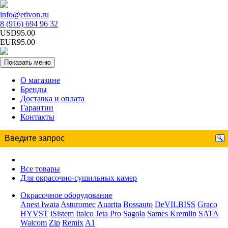
info@etivon.ru
8 (916) 694 96 32
USD95.00
EUR95.00
Показать меню
О магазине
Бренды
Доставка и оплата
Гарантии
Контакты
Все товары
Для окрасочно-сушильных камер
Окрасочное оборудование
Anest Iwata
Asturomec
Auarita
Bossauto
DeVILBISS
Graco
HYVST
iSistem
Italco
Jeta Pro
Sagola
Sames Kremlin
SATA
Walcom
Zip
Remix
A1