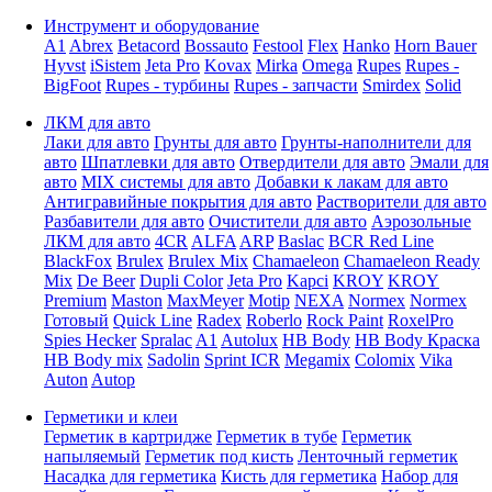
Инструмент и оборудование
A1
Abrex
Betacord
Bossauto
Festool
Flex
Hanko
Horn Bauer
Hyvst
iSistem
Jeta Pro
Kovax
Mirka
Omega
Rupes
Rupes -
BigFoot
Rupes - турбины
Rupes - запчасти
Smirdex
Solid
ЛКМ для авто
Лаки для авто
Грунты для авто
Грунты-наполнители для
авто
Шпатлевки для авто
Отвердители для авто
Эмали для
авто
MIX системы для авто
Добавки к лакам для авто
Антигравийные покрытия для авто
Растворители для авто
Разбавители для авто
Очистители для авто
Аэрозольные
ЛКМ для авто
4CR
ALFA
ARP
Baslac
BCR Red Line
BlackFox
Brulex
Brulex Mix
Chamaeleon
Chamaeleon Ready
Mix
De Beer
Dupli Color
Jeta Pro
Kapci
KROY
KROY
Premium
Maston
MaxMeyer
Motip
NEXA
Normex
Normex
Готовый
Quick Line
Radex
Roberlo
Rock Paint
RoxelPro
Spies Hecker
Spralac
A1
Autolux
HB Body
HB Body Краска
HB Body mix
Sadolin
Sprint ICR
Megamix
Colomix
Vika
Auton
Autop
Герметики и клеи
Герметик в картридже
Герметик в тубе
Герметик
напыляемый
Герметик под кисть
Ленточный герметик
Насадка для герметика
Кисть для герметика
Набор для