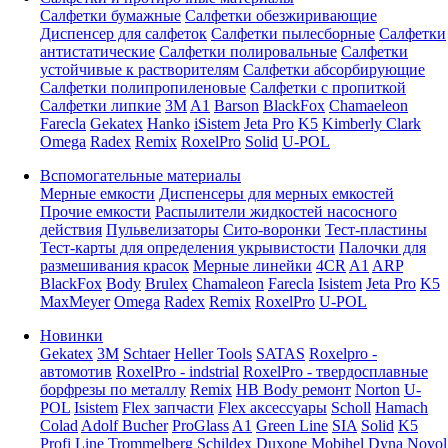
Салфетки бумажные
Салфетки обезжиривающие
Диспенсер для салфеток
Салфетки пылесборные
Салфетки
антистатические
Салфетки полировальные
Салфетки
устойчивые к растворителям
Салфетки абсорбирующие
Салфетки полипропиленовые
Салфетки с пропиткой
Салфетки липкие
3M
A1
Barson
BlackFox
Chamaeleon
Farecla
Gekatex
Hanko
iSistem
Jeta Pro
K5
Kimberly Clark
Omega
Radex
Remix
RoxelPro
Solid
U-POL
Вспомогательные материалы
Мерные емкости
Диспенсеры для мерных емкостей
Прочие емкости
Распылители жидкостей насосного
действия
Пульвелизаторы
Сито-воронки
Тест-пластины
Тест-карты для определения укрывистости
Палочки для
размешивания красок
Мерные линейки
4CR
A1
ARP
BlackFox
Body
Brulex
Chamaleon
Farecla
Isistem
Jeta Pro
K5
MaxMeyer
Omega
Radex
Remix
RoxelPro
U-POL
Новинки
Gekatex
3M
Schtaer
Heller Tools
SATAS
Roxelpro -
автомотив
RoxelPro - indstrial
RoxelPro - твердосплавные
борфрезы по металлу
Remix
HB Body ремонт
Norton
U-
POL
Isistem
Flex запчасти
Flex аксессуары
Scholl
Hamach
Colad
Adolf Bucher
ProGlass
A1
Green Line
SIA
Solid
K5
Profi Line
Trommelberg
Schildex
Duxone
Mobihel
Dyna
Novol