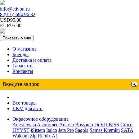
info@etivon.ru
8 (916) 694 96 32
USD95.00
EUR95.00
Показать меню
О магазине
Бренды
Доставка и оплата
Гарантии
Контакты
Все товары
ЛКМ для авто
Окрасочное оборудование
Anest Iwata
Asturomec
Auarita
Bossauto
DeVILBISS
Graco
HYVST
iSistem
Italco
Jeta Pro
Sagola
Sames Kremlin
SATA
Walcom
Zip
Remix
A1