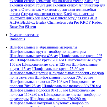
вклейки стекол
Герметик для вклейки стекол
Клей для
вклейки стекол
Грунт для вклейки стекол
Аппликатор для
грунта
Очиститель + активатор адгезии для вклейки
стекол
Струна для срезки стекол
Клей для пластика
Пистолет для клея
Насадка к пистолету для клея
4CR
ALFA
BlackFox
Brulex
Chamaeleon
Jeta Pro
KROY
Radex
RoxelPro
iSistem
Ремонт пластмасс
Bamperus
Шлифовальные и абразивные материалы
Шлифовальные круги - подбор по параметрам
Шлифовальные круги 406 мм
Шлифовальные круги 225
мм
Шлифовальные круги 200 мм
Шлифовальные круги
150 мм
Шлифовальные круги 125 мм
Шлифовальные
круги 115 мм
Шлифовальные круги 75-80 мм
Шлифовальные цветки
Шлифовальные полоски - подбор
по параметрам
Шлифовальные полоски 70x420 мм
Шлифовальные полоски 70x198 мм
Шлифовальные
полоски 70x125 мм
Шлифовальные полоски 80x230 мм
Шлифовальные полоски 81x133 мм
Шлифовальные
полоски 115x230 мм
Шлифовальные листы - подбор по
параметрам
Шлифовальные листы 230x280 мм
Шлифовальный материал в рулонах - подбор по