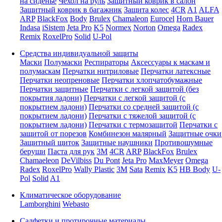
на сиденье
Чехол на руль
Защитный коврик в салон
Защитный коврик в багажник
Защита колес
4CR
A1
ALFA
ARP
BlackFox
Body
Brulex
Chamaleon
Eurocel
Horn Bauer
Indasa
iSistem
Jeta Pro
K5
Normex
Norton
Omega
Radex
Remix
RoxelPro
Solid
U-Pol
Средства индивидуальной защиты
Маски
Полумаски
Респираторы
Аксессуары к маскам и
полумаскам
Перчатки нитриловые
Перчатки латексные
Перчатки неопреновые
Перчатки хлопчатобумажные
Перчатки защитные
Перчатки с легкой защитой (без
покрытия ладони)
Перчатки с легкой защитой (с
покрытием ладони)
Перчатки со средней защитой (с
покрытием ладони)
Перчатки с тяжелой защитой (с
покрытием ладони)
Перчатки с термозащитой
Перчатки с
защитой от порезов
Комбинезон малярный
Защитные очки
Защитный щиток
Защитные наушники
Противошумные
беруши
Паста для рук
3M
4CR
ARP
BlackFox
Brulex
Chamaeleon
DeVilbiss
Du Pont
Jeta Pro
MaxMeyer
Omega
Radex
RoxelPro
Wally Plastic
3M
Sata
Remix
K5
HB Body
U-
Pol
Solid
A1
Климатическое оборудование
Lamborghini
Webasto
Салфетки и протирочные материалы