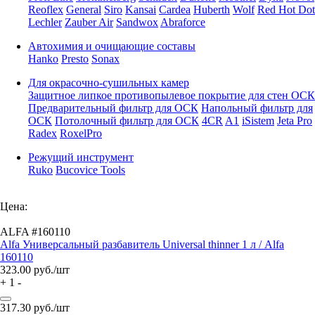
Reoflex
General
Siro
Kansai
Cardea
Huberth
Wolf
Red Hot Dot
Lechler
Zauber Air
Sandwox
Abraforce
Автохимия и очищающие составы
Hanko
Presto
Sonax
Для окрасочно-сушильных камер
Защитное липкое противопылевое покрытие для стен ОСК
Предварительный фильтр для ОСК
Напольный фильтр для
ОСК
Потолочный фильтр для ОСК
4CR
A1
iSistem
Jeta Pro
Radex
RoxelPro
Режущий инструмент
Ruko
Bucovice Tools
Цена:
ALFA #160110
Alfa Универсальный разбавитель Universal thinner 1 л / Alfa
160110
323.00
руб./шт
+
1
-
317.30
руб./шт