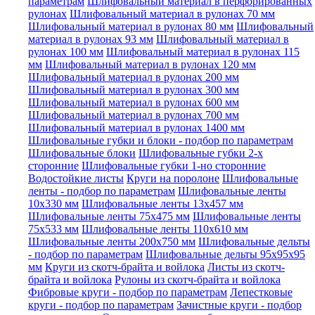
параметрам
Шлифовальный материал в перфорированных
рулонах
Шлифовальный материал в рулонах 70 мм
Шлифовальный материал в рулонах 80 мм
Шлифовальный
материал в рулонах 93 мм
Шлифовальный материал в
рулонах 100 мм
Шлифовальный материал в рулонах 115
мм
Шлифовальный материал в рулонах 120 мм
Шлифовальный материал в рулонах 200 мм
Шлифовальный материал в рулонах 300 мм
Шлифовальный материал в рулонах 600 мм
Шлифовальный материал в рулонах 700 мм
Шлифовальный материал в рулонах 1400 мм
Шлифовальные губки и блоки - подбор по параметрам
Шлифовальные блоки
Шлифовальные губки 2-х
сторонние
Шлифовальные губки 1-но сторонние
Водостойкие листы
Круги на поролоне
Шлифовальные
ленты - подбор по параметрам
Шлифовальные ленты
10x330 мм
Шлифовальные ленты 13x457 мм
Шлифовальные ленты 75x475 мм
Шлифовальные ленты
75x533 мм
Шлифовальные ленты 110x610 мм
Шлифовальные ленты 200x750 мм
Шлифовальные дельты
- подбор по параметрам
Шлифовальные дельты 95x95x95
мм
Круги из скотч-брайта и войлока
Листы из скотч-
брайта и войлока
Рулоны из скотч-брайта и войлока
Фибровые круги - подбор по параметрам
Лепестковые
круги - подбор по параметрам
Зачистные круги - подбор