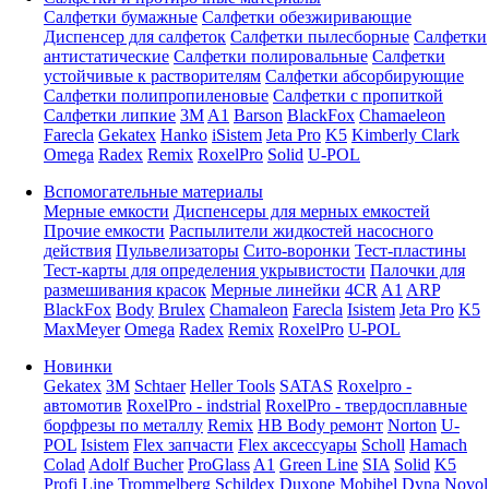
Салфетки бумажные
Салфетки обезжиривающие
Диспенсер для салфеток
Салфетки пылесборные
Салфетки
антистатические
Салфетки полировальные
Салфетки
устойчивые к растворителям
Салфетки абсорбирующие
Салфетки полипропиленовые
Салфетки с пропиткой
Салфетки липкие
3M
A1
Barson
BlackFox
Chamaeleon
Farecla
Gekatex
Hanko
iSistem
Jeta Pro
K5
Kimberly Clark
Omega
Radex
Remix
RoxelPro
Solid
U-POL
Вспомогательные материалы
Мерные емкости
Диспенсеры для мерных емкостей
Прочие емкости
Распылители жидкостей насосного
действия
Пульвелизаторы
Сито-воронки
Тест-пластины
Тест-карты для определения укрывистости
Палочки для
размешивания красок
Мерные линейки
4CR
A1
ARP
BlackFox
Body
Brulex
Chamaleon
Farecla
Isistem
Jeta Pro
K5
MaxMeyer
Omega
Radex
Remix
RoxelPro
U-POL
Новинки
Gekatex
3M
Schtaer
Heller Tools
SATAS
Roxelpro -
автомотив
RoxelPro - indstrial
RoxelPro - твердосплавные
борфрезы по металлу
Remix
HB Body ремонт
Norton
U-
POL
Isistem
Flex запчасти
Flex аксессуары
Scholl
Hamach
Colad
Adolf Bucher
ProGlass
A1
Green Line
SIA
Solid
K5
Profi Line
Trommelberg
Schildex
Duxone
Mobihel
Dyna
Novol