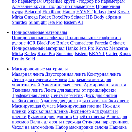
по параметрам
Отрезные круги - подбор по параметрам
Алмазные круги - подбор по параметрам
Проявочная
пудра
Betacord
Flexifoam
Hanko
HYVST
Indasa
Joest
Kovax
Mirka
Omega
Radex
RoxelPro
Schtaer
HB Body абразив
Smirdex
Sunmight
Jeta Pro
Isistem
A1
Полировальные материалы
Полировальные салфетки
Полировальные салфетки в
рулоне
4CR
BlackFox
Brulex
Chamaeleon
Farecla
Gekatex
Полировальный материал
Hanko
Jeta Pro
Kovax
Menzerna
Mirka
Radex
RoxelPro
Sunshine
Isistem
BRAYT
Cartec
Rupes
Remix
Solid
Маскировочные материалы
Малярная лента
Двусторонняя лента
Контурная лента
Лента для переноса эмблем
Подъемная лента для
уплотнителей
Алюминиевая лента
Армированная лента
Тканевая лента
Лента для защиты от прошлифовки
Трафаретная лента
Лента-герметик
Диск для снятия
клейких лент
Адаптер для диска для снятия клейких лент
Маскирующая бумага
Маскирующая пленка
Нож для
пленки
Укрывочная пленка
Диспенсер для бумаги и
пленки
Рукоятки для рулонов
Стрейтч пленка
Валик для
проемов
Валик для зоны перехода
Стикеры парктроников
Чехол на автомобиль
Набор маскировки салона
Накидка