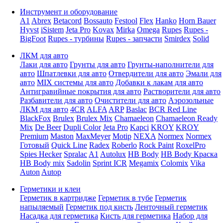
Инструмент и оборудование
A1
Abrex
Betacord
Bossauto
Festool
Flex
Hanko
Horn Bauer
Hyvst
iSistem
Jeta Pro
Kovax
Mirka
Omega
Rupes
Rupes -
BigFoot
Rupes - турбины
Rupes - запчасти
Smirdex
Solid
ЛКМ для авто
Лаки для авто
Грунты для авто
Грунты-наполнители для
авто
Шпатлевки для авто
Отвердители для авто
Эмали для
авто
MIX системы для авто
Добавки к лакам для авто
Антигравийные покрытия для авто
Растворители для авто
Разбавители для авто
Очистители для авто
Аэрозольные
ЛКМ для авто
4CR
ALFA
ARP
Baslac
BCR Red Line
BlackFox
Brulex
Brulex Mix
Chamaeleon
Chamaeleon Ready
Mix
De Beer
Dupli Color
Jeta Pro
Kapci
KROY
KROY
Premium
Maston
MaxMeyer
Motip
NEXA
Normex
Normex
Готовый
Quick Line
Radex
Roberlo
Rock Paint
RoxelPro
Spies Hecker
Spralac
A1
Autolux
HB Body
HB Body Краска
HB Body mix
Sadolin
Sprint ICR
Megamix
Colomix
Vika
Auton
Autop
Герметики и клеи
Герметик в картридже
Герметик в тубе
Герметик
напыляемый
Герметик под кисть
Ленточный герметик
Насадка для герметика
Кисть для герметика
Набор для