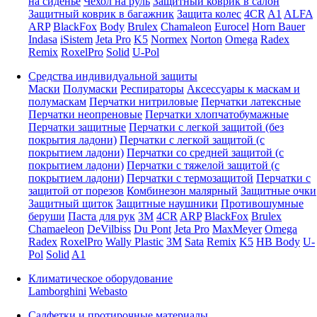
на сиденье
Чехол на руль
Защитный коврик в салон
Защитный коврик в багажник
Защита колес
4CR
A1
ALFA
ARP
BlackFox
Body
Brulex
Chamaleon
Eurocel
Horn Bauer
Indasa
iSistem
Jeta Pro
K5
Normex
Norton
Omega
Radex
Remix
RoxelPro
Solid
U-Pol
Средства индивидуальной защиты
Маски
Полумаски
Респираторы
Аксессуары к маскам и
полумаскам
Перчатки нитриловые
Перчатки латексные
Перчатки неопреновые
Перчатки хлопчатобумажные
Перчатки защитные
Перчатки с легкой защитой (без
покрытия ладони)
Перчатки с легкой защитой (с
покрытием ладони)
Перчатки со средней защитой (с
покрытием ладони)
Перчатки с тяжелой защитой (с
покрытием ладони)
Перчатки с термозащитой
Перчатки с
защитой от порезов
Комбинезон малярный
Защитные очки
Защитный щиток
Защитные наушники
Противошумные
беруши
Паста для рук
3M
4CR
ARP
BlackFox
Brulex
Chamaeleon
DeVilbiss
Du Pont
Jeta Pro
MaxMeyer
Omega
Radex
RoxelPro
Wally Plastic
3M
Sata
Remix
K5
HB Body
U-
Pol
Solid
A1
Климатическое оборудование
Lamborghini
Webasto
Салфетки и протирочные материалы