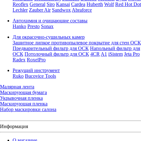
Reoflex
General
Siro
Kansai
Cardea
Huberth
Wolf
Red Hot Dot
Lechler
Zauber Air
Sandwox
Abraforce
Автохимия и очищающие составы
Hanko
Presto
Sonax
Для окрасочно-сушильных камер
Защитное липкое противопылевое покрытие для стен ОСК
Предварительный фильтр для ОСК
Напольный фильтр для
ОСК
Потолочный фильтр для ОСК
4CR
A1
iSistem
Jeta Pro
Radex
RoxelPro
Режущий инструмент
Ruko
Bucovice Tools
Малярная лента
Маскирующая бумага
Укрывочная пленка
Маскирующая пленка
Набор маскировки салона
Информация
О магазине