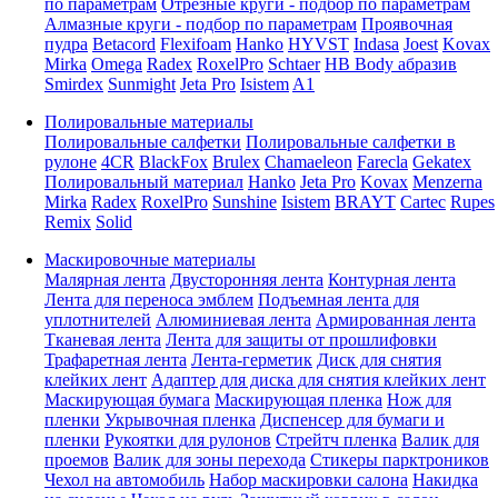
по параметрам
Отрезные круги - подбор по параметрам
Алмазные круги - подбор по параметрам
Проявочная
пудра
Betacord
Flexifoam
Hanko
HYVST
Indasa
Joest
Kovax
Mirka
Omega
Radex
RoxelPro
Schtaer
HB Body абразив
Smirdex
Sunmight
Jeta Pro
Isistem
A1
Полировальные материалы
Полировальные салфетки
Полировальные салфетки в
рулоне
4CR
BlackFox
Brulex
Chamaeleon
Farecla
Gekatex
Полировальный материал
Hanko
Jeta Pro
Kovax
Menzerna
Mirka
Radex
RoxelPro
Sunshine
Isistem
BRAYT
Cartec
Rupes
Remix
Solid
Маскировочные материалы
Малярная лента
Двусторонняя лента
Контурная лента
Лента для переноса эмблем
Подъемная лента для
уплотнителей
Алюминиевая лента
Армированная лента
Тканевая лента
Лента для защиты от прошлифовки
Трафаретная лента
Лента-герметик
Диск для снятия
клейких лент
Адаптер для диска для снятия клейких лент
Маскирующая бумага
Маскирующая пленка
Нож для
пленки
Укрывочная пленка
Диспенсер для бумаги и
пленки
Рукоятки для рулонов
Стрейтч пленка
Валик для
проемов
Валик для зоны перехода
Стикеры парктроников
Чехол на автомобиль
Набор маскировки салона
Накидка