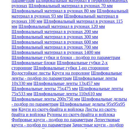
параметрам
Шлифовальный материал в перфорированных
рулонах
Шлифовальный материал в рулонах 70 мм
Шлифовальный материал в рулонах 80 мм
Шлифовальный
материал в рулонах 93 мм
Шлифовальный материал в
рулонах 100 мм
Шлифовальный материал в рулонах 115
мм
Шлифовальный материал в рулонах 120 мм
Шлифовальный материал в рулонах 200 мм
Шлифовальный материал в рулонах 300 мм
Шлифовальный материал в рулонах 600 мм
Шлифовальный материал в рулонах 700 мм
Шлифовальный материал в рулонах 1400 мм
Шлифовальные губки и блоки - подбор по параметрам
Шлифовальные блоки
Шлифовальные губки 2-х
сторонние
Шлифовальные губки 1-но сторонние
Водостойкие листы
Круги на поролоне
Шлифовальные
ленты - подбор по параметрам
Шлифовальные ленты
10x330 мм
Шлифовальные ленты 13x457 мм
Шлифовальные ленты 75x475 мм
Шлифовальные ленты
75x533 мм
Шлифовальные ленты 110x610 мм
Шлифовальные ленты 200x750 мм
Шлифовальные дельты
- подбор по параметрам
Шлифовальные дельты 95x95x95
мм
Круги из скотч-брайта и войлока
Листы из скотч-
брайта и войлока
Рулоны из скотч-брайта и войлока
Фибровые круги - подбор по параметрам
Лепестковые
круги - подбор по параметрам
Зачистные круги - подбор