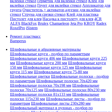
вклейки стекол
Герметик для вклейки стекол
Клей для
вклейки стекол
Грунт для вклейки стекол
Аппликатор для
грунта
Очиститель + активатор адгезии для вклейки
стекол
Струна для срезки стекол
Клей для пластика
Пистолет для клея
Насадка к пистолету для клея
4CR
ALFA
BlackFox
Brulex
Chamaeleon
Jeta Pro
KROY
Radex
RoxelPro
iSistem
Ремонт пластмасс
Bamperus
Шлифовальные и абразивные материалы
Шлифовальные круги - подбор по параметрам
Шлифовальные круги 406 мм
Шлифовальные круги 225
мм
Шлифовальные круги 200 мм
Шлифовальные круги
150 мм
Шлифовальные круги 125 мм
Шлифовальные
круги 115 мм
Шлифовальные круги 75-80 мм
Шлифовальные цветки
Шлифовальные полоски - подбор
по параметрам
Шлифовальные полоски 70x420 мм
Шлифовальные полоски 70x198 мм
Шлифовальные
полоски 70x125 мм
Шлифовальные полоски 80x230 мм
Шлифовальные полоски 81x133 мм
Шлифовальные
полоски 115x230 мм
Шлифовальные листы - подбор по
параметрам
Шлифовальные листы 230x280 мм
Шлифовальный материал в рулонах - подбор по