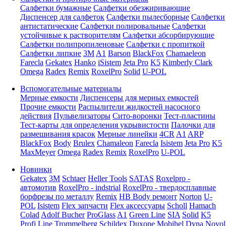
Салфетки бумажные
Салфетки обезжиривающие
Диспенсер для салфеток
Салфетки пылесборные
Салфетки
антистатические
Салфетки полировальные
Салфетки
устойчивые к растворителям
Салфетки абсорбирующие
Салфетки полипропиленовые
Салфетки с пропиткой
Салфетки липкие
3M
A1
Barson
BlackFox
Chamaeleon
Farecla
Gekatex
Hanko
iSistem
Jeta Pro
K5
Kimberly Clark
Omega
Radex
Remix
RoxelPro
Solid
U-POL
Вспомогательные материалы
Мерные емкости
Диспенсеры для мерных емкостей
Прочие емкости
Распылители жидкостей насосного
действия
Пульвелизаторы
Сито-воронки
Тест-пластины
Тест-карты для определения укрывистости
Палочки для
размешивания красок
Мерные линейки
4CR
A1
ARP
BlackFox
Body
Brulex
Chamaleon
Farecla
Isistem
Jeta Pro
K5
MaxMeyer
Omega
Radex
Remix
RoxelPro
U-POL
Новинки
Gekatex
3M
Schtaer
Heller Tools
SATAS
Roxelpro -
автомотив
RoxelPro - indstrial
RoxelPro - твердосплавные
борфрезы по металлу
Remix
HB Body ремонт
Norton
U-
POL
Isistem
Flex запчасти
Flex аксессуары
Scholl
Hamach
Colad
Adolf Bucher
ProGlass
A1
Green Line
SIA
Solid
K5
Profi Line
Trommelberg
Schildex
Duxone
Mobihel
Dyna
Novol