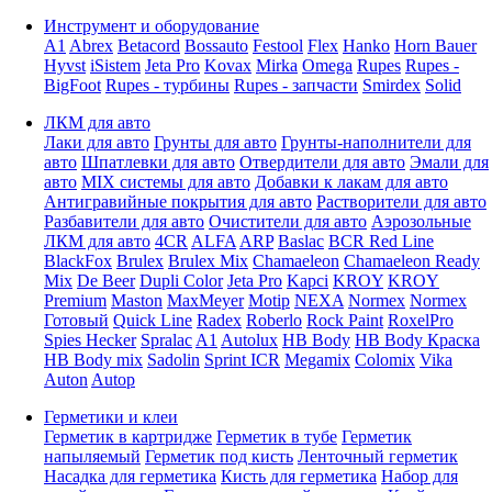
Инструмент и оборудование
A1
Abrex
Betacord
Bossauto
Festool
Flex
Hanko
Horn Bauer
Hyvst
iSistem
Jeta Pro
Kovax
Mirka
Omega
Rupes
Rupes -
BigFoot
Rupes - турбины
Rupes - запчасти
Smirdex
Solid
ЛКМ для авто
Лаки для авто
Грунты для авто
Грунты-наполнители для
авто
Шпатлевки для авто
Отвердители для авто
Эмали для
авто
MIX системы для авто
Добавки к лакам для авто
Антигравийные покрытия для авто
Растворители для авто
Разбавители для авто
Очистители для авто
Аэрозольные
ЛКМ для авто
4CR
ALFA
ARP
Baslac
BCR Red Line
BlackFox
Brulex
Brulex Mix
Chamaeleon
Chamaeleon Ready
Mix
De Beer
Dupli Color
Jeta Pro
Kapci
KROY
KROY
Premium
Maston
MaxMeyer
Motip
NEXA
Normex
Normex
Готовый
Quick Line
Radex
Roberlo
Rock Paint
RoxelPro
Spies Hecker
Spralac
A1
Autolux
HB Body
HB Body Краска
HB Body mix
Sadolin
Sprint ICR
Megamix
Colomix
Vika
Auton
Autop
Герметики и клеи
Герметик в картридже
Герметик в тубе
Герметик
напыляемый
Герметик под кисть
Ленточный герметик
Насадка для герметика
Кисть для герметика
Набор для