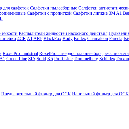
р для салфеток
Салфетки пылесборные
Салфетки антистатическ
ропиленовые
Салфетки с пропиткой
Салфетки липкие
3M
A1
Ba
L
 емкости
Распылители жидкостей насосного действия
Пульвели
линейки
4CR
A1
ARP
BlackFox
Body
Brulex
Chamaleon
Farecla
Isi
в
RoxelPro - indstrial
RoxelPro - твердосплавные борфрезы по мет
A1
Green Line
SIA
Solid
K5
Profi Line
Trommelberg
Schildex
Duxon
Предварительный фильтр для ОСК
Напольный фильтр для ОСК