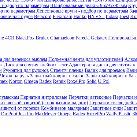
 подбор по параметрам
Шлифовальные дельты 95x95x95 мм
Кру
ор по параметрам
Лепестковые круги - подбор по параметрам
Зач
оявочная пудра
Betacord
Flexifoam
Hanko
HYVST
Indasa
Joest
Ko
не
4CR
BlackFox
Brulex
Chamaeleon
Farecla
Gekatex
Полировальн
а для переноса эмблем
Подъемная лента для уплотнителей
Алюм
ик
Диск для снятия клейких лент
Адаптер для диска для снятия к
и
Рукоятки для рулонов
Стрейтч пленка
Валик для проемов
Вали
Чехол на руль
Защитный коврик в салон
Защитный коврик в баг
mex
Norton
Omega
Radex
Remix
RoxelPro
Solid
U-Pol
олумаскам
Перчатки нитриловые
Перчатки латексные
Перчатки 
и с легкой защитой (с покрытием ладони)
Перчатки со средней 
защитой от порезов
Комбинезон малярный
Защитные очки
Защи
Du Pont
Jeta Pro
MaxMeyer
Omega
Radex
RoxelPro
Wally Plastic
3