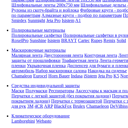
Шлифовальные ленты 200x750 мм
Шлифовальные дельты -
Рулоны из скотч-брайта и войлока
Фибровые круги - подб
по параметрам
Алмазные круги - подбор по параметрам
Пр
Smirdex
Sunmight
Jeta Pro
Isistem
A1
Полировальные материалы
Полировальные салфетки
Полировальные салфетки в руло
RoxelPro
Sunshine
Isistem
BRAYT
Cartec
Rupes
Remix
Solid
Маскировочные материалы
Малярная лента
Двусторонняя лента
Контурная лента
Лент
защиты от прошлифовки
Трафаретная лента
Лента-гермет
пленки
Укрывочная пленка
Диспенсер для бумаги и пленк
автомобиль
Набор маскировки салона
Накидка на сиденье
Chamaleon
Eurocel
Horn Bauer
Indasa
iSistem
Jeta Pro
K5
Nor
Средства индивидуальной защиты
Маски
Полумаски
Респираторы
Аксессуары к маскам и п
Перчатки с легкой защитой (без покрытия ладони)
Перчатк
покрытием ладони)
Перчатки с термозащитой
Перчатки с 
для рук
3M
4CR
ARP
BlackFox
Brulex
Chamaeleon
DeVilbiss
Климатическое оборудование
Lamborghini
Webasto