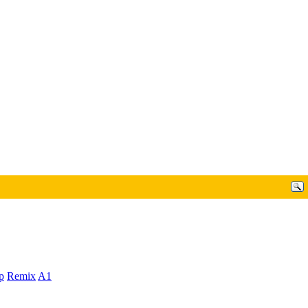
p
Remix
A1