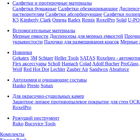
Салфетки и протирочные материалы
Салфетки бумажные
Салфетки обезжиривающие
Диспенсе
растворителям
Салфетки абсорбирующие
Салфетки полип
K5
Kimberly Clark
Omega
Radex
Remix
RoxelPro
Solid
U-PO
Вспомогательные материалы
Мерные емкости
Диспенсеры для мерных емкостей
Прочие
укрывистости
Палочки для размешивания красок
Мерные 
Новинки
Gekatex
3M
Schtaer
Heller Tools
SATAS
Roxelpro - автомоти
Flex аксессуары
Scholl
Hamach
Colad
Adolf Bucher
ProGlass
Wolf
Red Hot Dot
Lechler
Zauber Air
Sandwox
Abraforce
Автохимия и очищающие составы
Hanko
Presto
Sonax
Для окрасочно-сушильных камер
Защитное липкое противопылевое покрытие для стен ОСК
RoxelPro
Режущий инструмент
Ruko
Bucovice Tools
Комплекты
Краска Rock