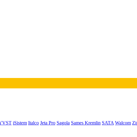
YVST
iSistem
Italco
Jeta Pro
Sagola
Sames Kremlin
SATA
Walcom
Zi