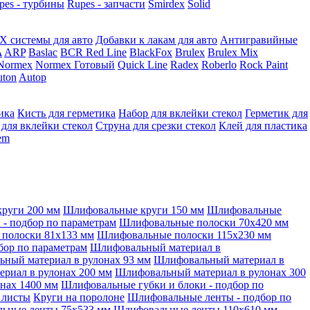
pes - турбины
Rupes - запчасти
Smirdex
Solid
X системы для авто
Добавки к лакам для авто
Антигравийные
A
ARP
Baslac
BCR Red Line
BlackFox
Brulex
Brulex Mix
Normex
Normex Готовый
Quick Line
Radex
Roberlo
Rock Paint
ton
Autop
ика
Кисть для герметика
Набор для вклейки стекол
Герметик для
 для вклейки стекол
Струна для срезки стекол
Клей для пластика
tem
руги 200 мм
Шлифовальные круги 150 мм
Шлифовальные
- подбор по параметрам
Шлифовальные полоски 70x420 мм
полоски 81x133 мм
Шлифовальные полоски 115x230 мм
бор по параметрам
Шлифовальный материал в
ный материал в рулонах 93 мм
Шлифовальный материал в
риал в рулонах 200 мм
Шлифовальный материал в рулонах 300
нах 1400 мм
Шлифовальные губки и блоки - подбор по
 листы
Круги на поролоне
Шлифовальные ленты - подбор по
ьные ленты 75x533 мм
Шлифовальные ленты 110x610 мм