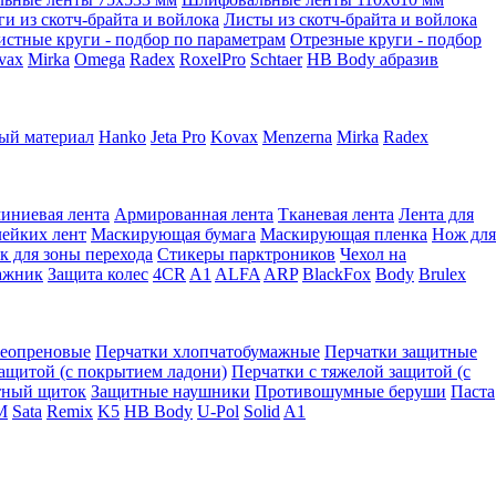
ги из скотч-брайта и войлока
Листы из скотч-брайта и войлока
истные круги - подбор по параметрам
Отрезные круги - подбор
vax
Mirka
Omega
Radex
RoxelPro
Schtaer
HB Body абразив
ый материал
Hanko
Jeta Pro
Kovax
Menzerna
Mirka
Radex
иниевая лента
Армированная лента
Тканевая лента
Лента для
лейких лент
Маскирующая бумага
Маскирующая пленка
Нож для
к для зоны перехода
Стикеры парктроников
Чехол на
ажник
Защита колес
4CR
A1
ALFA
ARP
BlackFox
Body
Brulex
неопреновые
Перчатки хлопчатобумажные
Перчатки защитные
защитой (с покрытием ладони)
Перчатки с тяжелой защитой (с
тный щиток
Защитные наушники
Противошумные беруши
Паста
M
Sata
Remix
K5
HB Body
U-Pol
Solid
A1