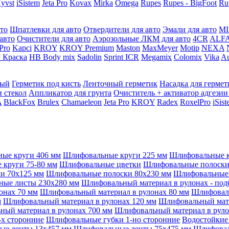
yvst
iSistem
Jeta Pro
Kovax
Mirka
Omega
Rupes
Rupes - BigFoot
Ru
то
Шпатлевки для авто
Отвердители для авто
Эмали для авто
MI
авто
Очистители для авто
Аэрозольные ЛКМ для авто
4CR
ALF
 Pro
Kapci
KROY
KROY Premium
Maston
MaxMeyer
Motip
NEXA
 Краска
HB Body mix
Sadolin
Sprint ICR
Megamix
Colomix
Vika
Au
мый
Герметик под кисть
Ленточный герметик
Насадка для гермет
и стекол
Аппликатор для грунта
Очиститель + активатор адгезии
A
BlackFox
Brulex
Chamaeleon
Jeta Pro
KROY
Radex
RoxelPro
iSis
ые круги 406 мм
Шлифовальные круги 225 мм
Шлифовальные к
круги 75-80 мм
Шлифовальные цветки
Шлифовальные полоски 
и 70x125 мм
Шлифовальные полоски 80x230 мм
Шлифовальные 
ые листы 230x280 мм
Шлифовальный материал в рулонах - под
онах 70 мм
Шлифовальный материал в рулонах 80 мм
Шлифоваль
м
Шлифовальный материал в рулонах 120 мм
Шлифовальный мате
ый материал в рулонах 700 мм
Шлифовальный материал в руло
х сторонние
Шлифовальные губки 1-но сторонние
Водостойкие
ые ленты 13x457 мм
Шлифовальные ленты 75x475 мм
Шлифовал