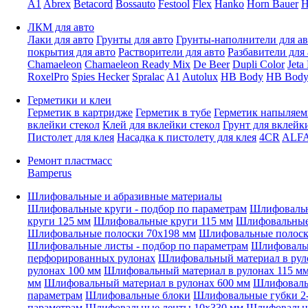
A1
Abrex
Betacord
Bossauto
Festool
Flex
Hanko
Horn Bauer
H
ЛКМ для авто
Лаки для авто
Грунты для авто
Грунты-наполнители для ав
покрытия для авто
Растворители для авто
Разбавители для 
Chamaeleon
Chamaeleon Ready Mix
De Beer
Dupli Color
Jeta
RoxelPro
Spies Hecker
Spralac
A1
Autolux
HB Body
HB Body
Герметики и клеи
Герметик в картридже
Герметик в тубе
Герметик напыляе
вклейки стекол
Клей для вклейки стекол
Грунт для вклейк
Пистолет для клея
Насадка к пистолету для клея
4CR
ALF
Ремонт пластмасс
Bamperus
Шлифовальные и абразивные материалы
Шлифовальные круги - подбор по параметрам
Шлифовальн
круги 125 мм
Шлифовальные круги 115 мм
Шлифовальные 
Шлифовальные полоски 70x198 мм
Шлифовальные полоск
Шлифовальные листы - подбор по параметрам
Шлифовальн
перфорированных рулонах
Шлифовальный материал в рул
рулонах 100 мм
Шлифовальный материал в рулонах 115 м
мм
Шлифовальный материал в рулонах 600 мм
Шлифовальн
параметрам
Шлифовальные блоки
Шлифовальные губки 2-
параметрам
Шлифовальные ленты 10x330 мм
Шлифовальн