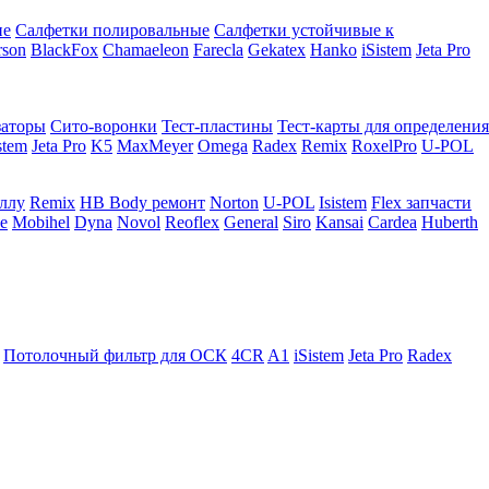
ие
Салфетки полировальные
Салфетки устойчивые к
rson
BlackFox
Chamaeleon
Farecla
Gekatex
Hanko
iSistem
Jeta Pro
заторы
Сито-воронки
Тест-пластины
Тест-карты для определения
stem
Jeta Pro
K5
MaxMeyer
Omega
Radex
Remix
RoxelPro
U-POL
аллу
Remix
HB Body ремонт
Norton
U-POL
Isistem
Flex запчасти
e
Mobihel
Dyna
Novol
Reoflex
General
Siro
Kansai
Cardea
Huberth
Потолочный фильтр для ОСК
4CR
A1
iSistem
Jeta Pro
Radex