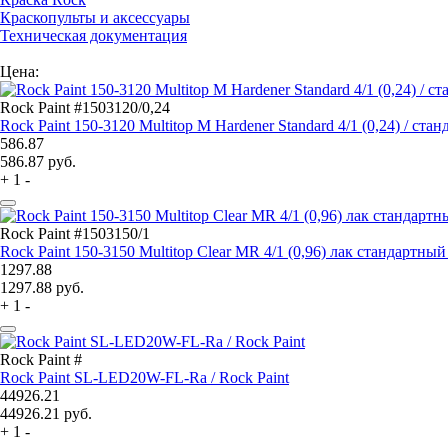
Краскопульты и аксессуары
Техническая документация
Цена:
Rock Paint #1503120/0,24
Rock Paint 150-3120 Multitop M Hardener Standard 4/1 (0,24) / ста
586.87
586.87
руб.
+
1
-
Rock Paint #1503150/1
Rock Paint 150-3150 Multitop Clear MR 4/1 (0,96) лак стандартный
1297.88
1297.88
руб.
+
1
-
Rock Paint #
Rock Paint SL-LED20W-FL-Ra / Rock Paint
44926.21
44926.21
руб.
+
1
-