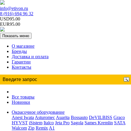
info@etivon.ru
8 (916) 694 96 32
USD95.00
EUR95.00
Показать меню
О магазине
Бренды
Доставка и оплата
Гарантии
Контакты
Все товары
Новинки
Окрасочное оборудование
Anest Iwata
Asturomec
Auarita
Bossauto
DeVILBISS
Graco
HYVST
iSistem
Italco
Jeta Pro
Sagola
Sames Kremlin
SATA
Walcom
Zip
Remix
A1