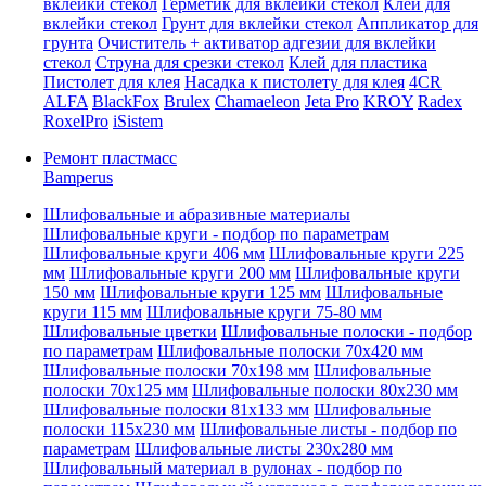
вклейки стекол
Герметик для вклейки стекол
Клей для
вклейки стекол
Грунт для вклейки стекол
Аппликатор для
грунта
Очиститель + активатор адгезии для вклейки
стекол
Струна для срезки стекол
Клей для пластика
Пистолет для клея
Насадка к пистолету для клея
4CR
ALFA
BlackFox
Brulex
Chamaeleon
Jeta Pro
KROY
Radex
RoxelPro
iSistem
Ремонт пластмасс
Bamperus
Шлифовальные и абразивные материалы
Шлифовальные круги - подбор по параметрам
Шлифовальные круги 406 мм
Шлифовальные круги 225
мм
Шлифовальные круги 200 мм
Шлифовальные круги
150 мм
Шлифовальные круги 125 мм
Шлифовальные
круги 115 мм
Шлифовальные круги 75-80 мм
Шлифовальные цветки
Шлифовальные полоски - подбор
по параметрам
Шлифовальные полоски 70x420 мм
Шлифовальные полоски 70x198 мм
Шлифовальные
полоски 70x125 мм
Шлифовальные полоски 80x230 мм
Шлифовальные полоски 81x133 мм
Шлифовальные
полоски 115x230 мм
Шлифовальные листы - подбор по
параметрам
Шлифовальные листы 230x280 мм
Шлифовальный материал в рулонах - подбор по