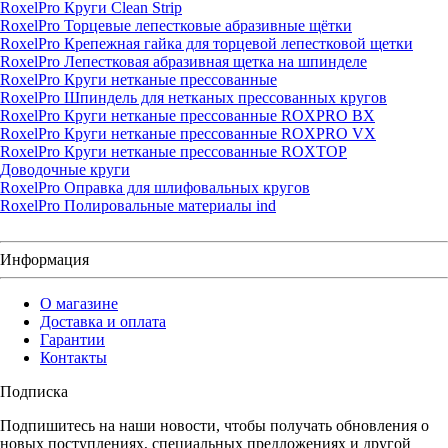
RoxelPro Круги Clean Strip
RoxelPro Торцевые лепестковые абразивные щётки
RoxelPro Крепежная гайка для торцевой лепестковой щетки
RoxelPro Лепестковая абразивная щетка на шпинделе
RoxelPro Круги нетканые прессованные
RoxelPro Шпиндель для нетканых прессованных кругов
RoxelPro Круги нетканые прессованные ROXPRO BX
RoxelPro Круги нетканые прессованные ROXPRO VX
RoxelPro Круги нетканые прессованные ROXTOP
Доводочные круги
RoxelPro Оправка для шлифовальных кругов
RoxelPro Полировальные материалы ind
Информация
О магазине
Доставка и оплата
Гарантии
Контакты
Подписка
Подпишитесь на наши новости, чтобы получать обновления о
новых поступлениях, специальных предложениях и другой