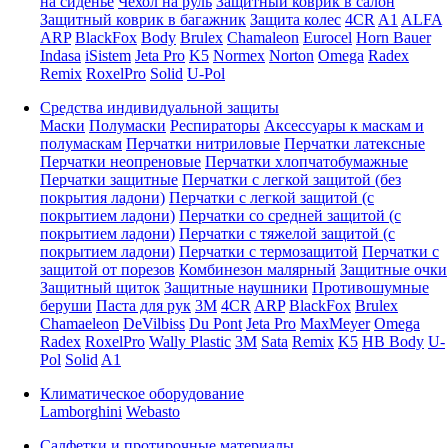
на сиденье
Чехол на руль
Защитный коврик в салон
Защитный коврик в багажник
Защита колес
4CR
A1
ALFA
ARP
BlackFox
Body
Brulex
Chamaleon
Eurocel
Horn Bauer
Indasa
iSistem
Jeta Pro
K5
Normex
Norton
Omega
Radex
Remix
RoxelPro
Solid
U-Pol
Средства индивидуальной защиты
Маски
Полумаски
Респираторы
Аксессуары к маскам и
полумаскам
Перчатки нитриловые
Перчатки латексные
Перчатки неопреновые
Перчатки хлопчатобумажные
Перчатки защитные
Перчатки с легкой защитой (без
покрытия ладони)
Перчатки с легкой защитой (с
покрытием ладони)
Перчатки со средней защитой (с
покрытием ладони)
Перчатки с тяжелой защитой (с
покрытием ладони)
Перчатки с термозащитой
Перчатки с
защитой от порезов
Комбинезон малярный
Защитные очки
Защитный щиток
Защитные наушники
Противошумные
беруши
Паста для рук
3M
4CR
ARP
BlackFox
Brulex
Chamaeleon
DeVilbiss
Du Pont
Jeta Pro
MaxMeyer
Omega
Radex
RoxelPro
Wally Plastic
3M
Sata
Remix
K5
HB Body
U-
Pol
Solid
A1
Климатическое оборудование
Lamborghini
Webasto
Салфетки и протирочные материалы