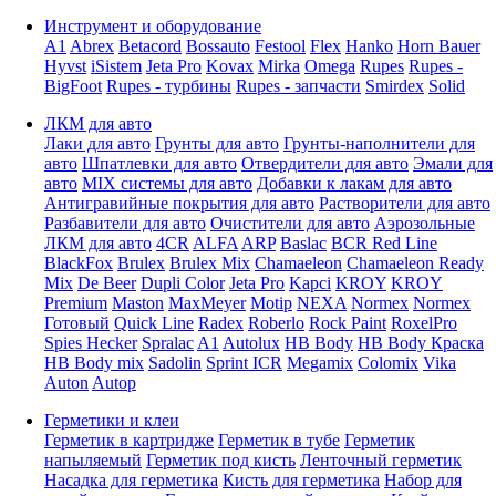
Инструмент и оборудование
A1
Abrex
Betacord
Bossauto
Festool
Flex
Hanko
Horn Bauer
Hyvst
iSistem
Jeta Pro
Kovax
Mirka
Omega
Rupes
Rupes -
BigFoot
Rupes - турбины
Rupes - запчасти
Smirdex
Solid
ЛКМ для авто
Лаки для авто
Грунты для авто
Грунты-наполнители для
авто
Шпатлевки для авто
Отвердители для авто
Эмали для
авто
MIX системы для авто
Добавки к лакам для авто
Антигравийные покрытия для авто
Растворители для авто
Разбавители для авто
Очистители для авто
Аэрозольные
ЛКМ для авто
4CR
ALFA
ARP
Baslac
BCR Red Line
BlackFox
Brulex
Brulex Mix
Chamaeleon
Chamaeleon Ready
Mix
De Beer
Dupli Color
Jeta Pro
Kapci
KROY
KROY
Premium
Maston
MaxMeyer
Motip
NEXA
Normex
Normex
Готовый
Quick Line
Radex
Roberlo
Rock Paint
RoxelPro
Spies Hecker
Spralac
A1
Autolux
HB Body
HB Body Краска
HB Body mix
Sadolin
Sprint ICR
Megamix
Colomix
Vika
Auton
Autop
Герметики и клеи
Герметик в картридже
Герметик в тубе
Герметик
напыляемый
Герметик под кисть
Ленточный герметик
Насадка для герметика
Кисть для герметика
Набор для