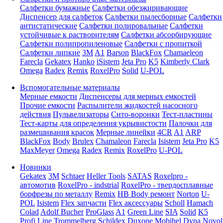
Салфетки бумажные
Салфетки обезжиривающие
Диспенсер для салфеток
Салфетки пылесборные
Салфетки
антистатические
Салфетки полировальные
Салфетки
устойчивые к растворителям
Салфетки абсорбирующие
Салфетки полипропиленовые
Салфетки с пропиткой
Салфетки липкие
3M
A1
Barson
BlackFox
Chamaeleon
Farecla
Gekatex
Hanko
iSistem
Jeta Pro
K5
Kimberly Clark
Omega
Radex
Remix
RoxelPro
Solid
U-POL
Вспомогательные материалы
Мерные емкости
Диспенсеры для мерных емкостей
Прочие емкости
Распылители жидкостей насосного
действия
Пульвелизаторы
Сито-воронки
Тест-пластины
Тест-карты для определения укрывистости
Палочки для
размешивания красок
Мерные линейки
4CR
A1
ARP
BlackFox
Body
Brulex
Chamaleon
Farecla
Isistem
Jeta Pro
K5
MaxMeyer
Omega
Radex
Remix
RoxelPro
U-POL
Новинки
Gekatex
3M
Schtaer
Heller Tools
SATAS
Roxelpro -
автомотив
RoxelPro - indstrial
RoxelPro - твердосплавные
борфрезы по металлу
Remix
HB Body ремонт
Norton
U-
POL
Isistem
Flex запчасти
Flex аксессуары
Scholl
Hamach
Colad
Adolf Bucher
ProGlass
A1
Green Line
SIA
Solid
K5
Profi Line
Trommelberg
Schildex
Duxone
Mobihel
Dyna
Novol