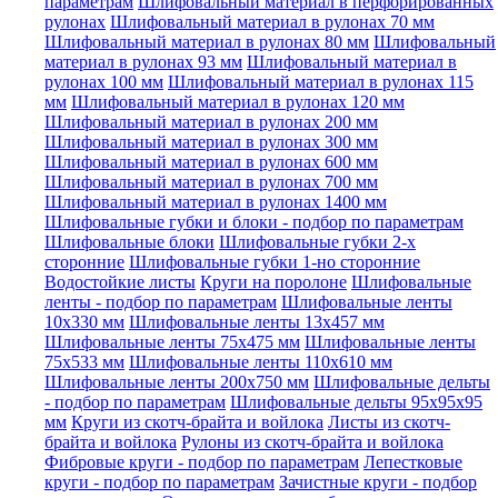
параметрам
Шлифовальный материал в перфорированных
рулонах
Шлифовальный материал в рулонах 70 мм
Шлифовальный материал в рулонах 80 мм
Шлифовальный
материал в рулонах 93 мм
Шлифовальный материал в
рулонах 100 мм
Шлифовальный материал в рулонах 115
мм
Шлифовальный материал в рулонах 120 мм
Шлифовальный материал в рулонах 200 мм
Шлифовальный материал в рулонах 300 мм
Шлифовальный материал в рулонах 600 мм
Шлифовальный материал в рулонах 700 мм
Шлифовальный материал в рулонах 1400 мм
Шлифовальные губки и блоки - подбор по параметрам
Шлифовальные блоки
Шлифовальные губки 2-х
сторонние
Шлифовальные губки 1-но сторонние
Водостойкие листы
Круги на поролоне
Шлифовальные
ленты - подбор по параметрам
Шлифовальные ленты
10x330 мм
Шлифовальные ленты 13x457 мм
Шлифовальные ленты 75x475 мм
Шлифовальные ленты
75x533 мм
Шлифовальные ленты 110x610 мм
Шлифовальные ленты 200x750 мм
Шлифовальные дельты
- подбор по параметрам
Шлифовальные дельты 95x95x95
мм
Круги из скотч-брайта и войлока
Листы из скотч-
брайта и войлока
Рулоны из скотч-брайта и войлока
Фибровые круги - подбор по параметрам
Лепестковые
круги - подбор по параметрам
Зачистные круги - подбор