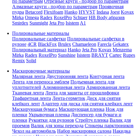
по параметрам
Отрезные круги - подбор по параметрам
Алмазные круги - подбор по параметрам
Проявочная
пудра
Betacord
Flexifoam
Hanko
HYVST
Indasa
Joest
Kovax
Mirka
Omega
Radex
RoxelPro
Schtaer
HB Body абразив
Smirdex
Sunmight
Jeta Pro
Isistem
A1
Полировальные материалы
Полировальные салфетки
Полировальные салфетки в
рулоне
4CR
BlackFox
Brulex
Chamaeleon
Farecla
Gekatex
Полировальный материал
Hanko
Jeta Pro
Kovax
Menzerna
Mirka
Radex
RoxelPro
Sunshine
Isistem
BRAYT
Cartec
Rupes
Remix
Solid
Маскировочные материалы
Малярная лента
Двусторонняя лента
Контурная лента
Лента для переноса эмблем
Подъемная лента для
уплотнителей
Алюминиевая лента
Армированная лента
Тканевая лента
Лента для защиты от прошлифовки
Трафаретная лента
Лента-герметик
Диск для снятия
клейких лент
Адаптер для диска для снятия клейких лент
Маскирующая бумага
Маскирующая пленка
Нож для
пленки
Укрывочная пленка
Диспенсер для бумаги и
пленки
Рукоятки для рулонов
Стрейтч пленка
Валик для
проемов
Валик для зоны перехода
Стикеры парктроников
Чехол на автомобиль
Набор маскировки салона
Накидка