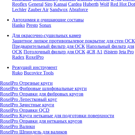
Reoflex
General
Siro
Kansai
Cardea
Huberth
Wolf
Red Hot Dot
Lechler
Zauber Air
Sandwox
Abraforce
Автохимия и очищающие составы
Hanko
Presto
Sonax
Для окрасочно-сушильных камер
Защитное липкое противопылевое покрытие для стен ОСК
Предварительный фильтр для ОСК
Напольный фильтр для
ОСК
Потолочный фильтр для ОСК
4CR
A1
iSistem
Jeta Pro
Radex
RoxelPro
Режущий инструмент
Ruko
Bucovice Tools
RoxelPro Отрезные круги
RoxelPro Фибровые шлифовальные круги
RoxelPro Оправки для фибровых кругов
RoxelPro Лепестковый круг
RoxelPro Зачистные круги
RoxelPro Оправки QCD
RoxelPro Круги нетканые для подготовки поверхности
RoxelPro Оправки для нетканых кругов
RoxelPro Валики
RoxelPro Шпиндель для валиков