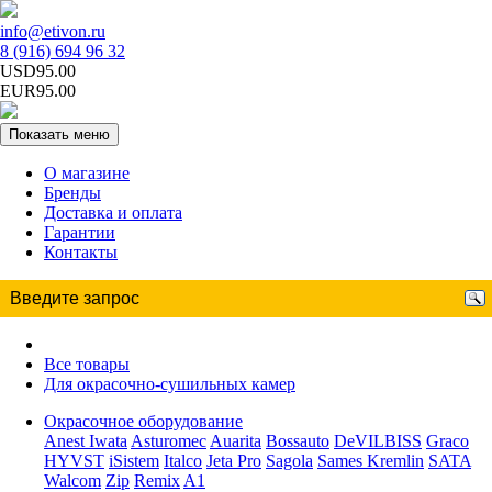
info@etivon.ru
8 (916) 694 96 32
USD95.00
EUR95.00
Показать меню
О магазине
Бренды
Доставка и оплата
Гарантии
Контакты
Все товары
Для окрасочно-сушильных камер
Окрасочное оборудование
Anest Iwata
Asturomec
Auarita
Bossauto
DeVILBISS
Graco
HYVST
iSistem
Italco
Jeta Pro
Sagola
Sames Kremlin
SATA
Walcom
Zip
Remix
A1