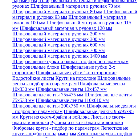
параметрам
Шлифовальный материал в перфорированных
рулонах
Шлифовальный материал в рулонах 70 мм
Шлифовальный материал в рулонах 80 мм
Шлифовальный
материал в рулонах 93 мм
Шлифовальный материал в
рулонах 100 мм
Шлифовальный материал в рулонах 115
мм
Шлифовальный материал в рулонах 120 мм
Шлифовальный материал в рулонах 200 мм
Шлифовальный материал в рулонах 300 мм
Шлифовальный материал в рулонах 600 мм
Шлифовальный материал в рулонах 700 мм
Шлифовальный материал в рулонах 1400 мм
Шлифовальные губки и блоки - подбор по параметрам
Шлифовальные блоки
Шлифовальные губки 2-х
сторонние
Шлифовальные губки 1-но сторонние
Водостойкие листы
Круги на поролоне
Шлифовальные
ленты - подбор по параметрам
Шлифовальные ленты
10x330 мм
Шлифовальные ленты 13x457 мм
Шлифовальные ленты 75x475 мм
Шлифовальные ленты
75x533 мм
Шлифовальные ленты 110x610 мм
Шлифовальные ленты 200x750 мм
Шлифовальные дельты
- подбор по параметрам
Шлифовальные дельты 95x95x95
мм
Круги из скотч-брайта и войлока
Листы из скотч-
брайта и войлока
Рулоны из скотч-брайта и войлока
Фибровые круги - подбор по параметрам
Лепестковые
круги - подбор по параметрам
Зачистные круги - подбор