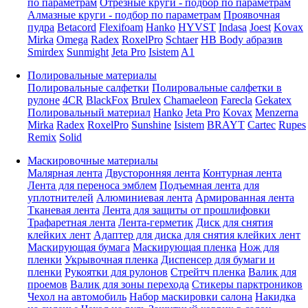
по параметрам
Отрезные круги - подбор по параметрам
Алмазные круги - подбор по параметрам
Проявочная
пудра
Betacord
Flexifoam
Hanko
HYVST
Indasa
Joest
Kovax
Mirka
Omega
Radex
RoxelPro
Schtaer
HB Body абразив
Smirdex
Sunmight
Jeta Pro
Isistem
A1
Полировальные материалы
Полировальные салфетки
Полировальные салфетки в
рулоне
4CR
BlackFox
Brulex
Chamaeleon
Farecla
Gekatex
Полировальный материал
Hanko
Jeta Pro
Kovax
Menzerna
Mirka
Radex
RoxelPro
Sunshine
Isistem
BRAYT
Cartec
Rupes
Remix
Solid
Маскировочные материалы
Малярная лента
Двусторонняя лента
Контурная лента
Лента для переноса эмблем
Подъемная лента для
уплотнителей
Алюминиевая лента
Армированная лента
Тканевая лента
Лента для защиты от прошлифовки
Трафаретная лента
Лента-герметик
Диск для снятия
клейких лент
Адаптер для диска для снятия клейких лент
Маскирующая бумага
Маскирующая пленка
Нож для
пленки
Укрывочная пленка
Диспенсер для бумаги и
пленки
Рукоятки для рулонов
Стрейтч пленка
Валик для
проемов
Валик для зоны перехода
Стикеры парктроников
Чехол на автомобиль
Набор маскировки салона
Накидка