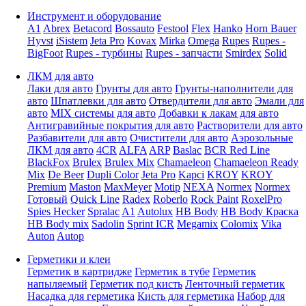
Инструмент и оборудование
A1
Abrex
Betacord
Bossauto
Festool
Flex
Hanko
Horn Bauer
Hyvst
iSistem
Jeta Pro
Kovax
Mirka
Omega
Rupes
Rupes -
BigFoot
Rupes - турбины
Rupes - запчасти
Smirdex
Solid
ЛКМ для авто
Лаки для авто
Грунты для авто
Грунты-наполнители для
авто
Шпатлевки для авто
Отвердители для авто
Эмали для
авто
MIX системы для авто
Добавки к лакам для авто
Антигравийные покрытия для авто
Растворители для авто
Разбавители для авто
Очистители для авто
Аэрозольные
ЛКМ для авто
4CR
ALFA
ARP
Baslac
BCR Red Line
BlackFox
Brulex
Brulex Mix
Chamaeleon
Chamaeleon Ready
Mix
De Beer
Dupli Color
Jeta Pro
Kapci
KROY
KROY
Premium
Maston
MaxMeyer
Motip
NEXA
Normex
Normex
Готовый
Quick Line
Radex
Roberlo
Rock Paint
RoxelPro
Spies Hecker
Spralac
A1
Autolux
HB Body
HB Body Краска
HB Body mix
Sadolin
Sprint ICR
Megamix
Colomix
Vika
Auton
Autop
Герметики и клеи
Герметик в картридже
Герметик в тубе
Герметик
напыляемый
Герметик под кисть
Ленточный герметик
Насадка для герметика
Кисть для герметика
Набор для