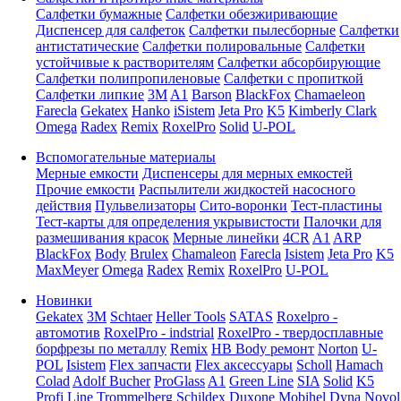
Салфетки бумажные
Салфетки обезжиривающие
Диспенсер для салфеток
Салфетки пылесборные
Салфетки
антистатические
Салфетки полировальные
Салфетки
устойчивые к растворителям
Салфетки абсорбирующие
Салфетки полипропиленовые
Салфетки с пропиткой
Салфетки липкие
3M
A1
Barson
BlackFox
Chamaeleon
Farecla
Gekatex
Hanko
iSistem
Jeta Pro
K5
Kimberly Clark
Omega
Radex
Remix
RoxelPro
Solid
U-POL
Вспомогательные материалы
Мерные емкости
Диспенсеры для мерных емкостей
Прочие емкости
Распылители жидкостей насосного
действия
Пульвелизаторы
Сито-воронки
Тест-пластины
Тест-карты для определения укрывистости
Палочки для
размешивания красок
Мерные линейки
4CR
A1
ARP
BlackFox
Body
Brulex
Chamaleon
Farecla
Isistem
Jeta Pro
K5
MaxMeyer
Omega
Radex
Remix
RoxelPro
U-POL
Новинки
Gekatex
3M
Schtaer
Heller Tools
SATAS
Roxelpro -
автомотив
RoxelPro - indstrial
RoxelPro - твердосплавные
борфрезы по металлу
Remix
HB Body ремонт
Norton
U-
POL
Isistem
Flex запчасти
Flex аксессуары
Scholl
Hamach
Colad
Adolf Bucher
ProGlass
A1
Green Line
SIA
Solid
K5
Profi Line
Trommelberg
Schildex
Duxone
Mobihel
Dyna
Novol