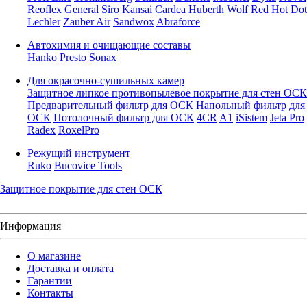
Reoflex
General
Siro
Kansai
Cardea
Huberth
Wolf
Red Hot Dot
Lechler
Zauber Air
Sandwox
Abraforce
Автохимия и очищающие составы
Hanko
Presto
Sonax
Для окрасочно-сушильных камер
Защитное липкое противопылевое покрытие для стен ОСК
Предварительный фильтр для ОСК
Напольный фильтр для
ОСК
Потолочный фильтр для ОСК
4CR
A1
iSistem
Jeta Pro
Radex
RoxelPro
Режущий инструмент
Ruko
Bucovice Tools
Защитное покрытие для стен ОСК
Информация
О магазине
Доставка и оплата
Гарантии
Контакты