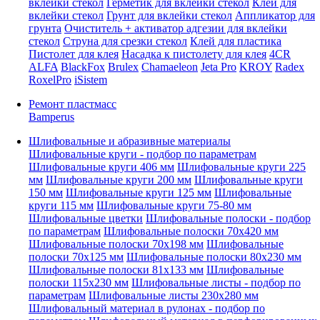
вклейки стекол
Герметик для вклейки стекол
Клей для
вклейки стекол
Грунт для вклейки стекол
Аппликатор для
грунта
Очиститель + активатор адгезии для вклейки
стекол
Струна для срезки стекол
Клей для пластика
Пистолет для клея
Насадка к пистолету для клея
4CR
ALFA
BlackFox
Brulex
Chamaeleon
Jeta Pro
KROY
Radex
RoxelPro
iSistem
Ремонт пластмасс
Bamperus
Шлифовальные и абразивные материалы
Шлифовальные круги - подбор по параметрам
Шлифовальные круги 406 мм
Шлифовальные круги 225
мм
Шлифовальные круги 200 мм
Шлифовальные круги
150 мм
Шлифовальные круги 125 мм
Шлифовальные
круги 115 мм
Шлифовальные круги 75-80 мм
Шлифовальные цветки
Шлифовальные полоски - подбор
по параметрам
Шлифовальные полоски 70x420 мм
Шлифовальные полоски 70x198 мм
Шлифовальные
полоски 70x125 мм
Шлифовальные полоски 80x230 мм
Шлифовальные полоски 81x133 мм
Шлифовальные
полоски 115x230 мм
Шлифовальные листы - подбор по
параметрам
Шлифовальные листы 230x280 мм
Шлифовальный материал в рулонах - подбор по