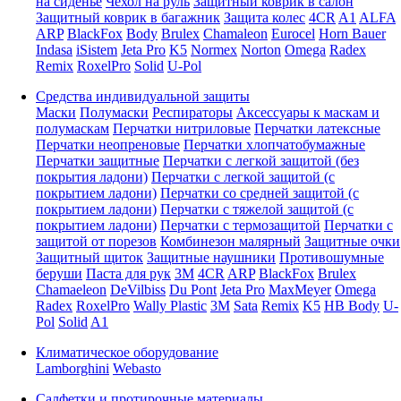
на сиденье
Чехол на руль
Защитный коврик в салон
Защитный коврик в багажник
Защита колес
4CR
A1
ALFA
ARP
BlackFox
Body
Brulex
Chamaleon
Eurocel
Horn Bauer
Indasa
iSistem
Jeta Pro
K5
Normex
Norton
Omega
Radex
Remix
RoxelPro
Solid
U-Pol
Средства индивидуальной защиты
Маски
Полумаски
Респираторы
Аксессуары к маскам и
полумаскам
Перчатки нитриловые
Перчатки латексные
Перчатки неопреновые
Перчатки хлопчатобумажные
Перчатки защитные
Перчатки с легкой защитой (без
покрытия ладони)
Перчатки с легкой защитой (с
покрытием ладони)
Перчатки со средней защитой (с
покрытием ладони)
Перчатки с тяжелой защитой (с
покрытием ладони)
Перчатки с термозащитой
Перчатки с
защитой от порезов
Комбинезон малярный
Защитные очки
Защитный щиток
Защитные наушники
Противошумные
беруши
Паста для рук
3M
4CR
ARP
BlackFox
Brulex
Chamaeleon
DeVilbiss
Du Pont
Jeta Pro
MaxMeyer
Omega
Radex
RoxelPro
Wally Plastic
3M
Sata
Remix
K5
HB Body
U-
Pol
Solid
A1
Климатическое оборудование
Lamborghini
Webasto
Салфетки и протирочные материалы