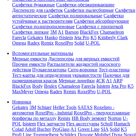
Салфетки бумажные
Салфетки обезжиривающие
Диспенсер для салфеток
Салфетки пылесборные
Салфетки
антистатические
Салфетки полировальные
Салфетки
устойчивые к растворителям
Салфетки абсорбирующие
Салфетки полипропиленовые
Салфетки с пропиткой
Салфетки липкие
3M
A1
Barson
BlackFox
Chamaeleon
Farecla
Gekatex
Hanko
iSistem
Jeta Pro
K5
Kimberly Clark
Omega
Radex
Remix
RoxelPro
Solid
U-POL
Вспомогательные материалы
Мерные емкости
Диспенсеры для мерных емкостей
Прочие емкости
Распылители жидкостей насосного
действия
Пульвелизаторы
Сито-воронки
Тест-пластины
Тест-карты для определения укрывистости
Палочки для
размешивания красок
Мерные линейки
4CR
A1
ARP
BlackFox
Body
Brulex
Chamaleon
Farecla
Isistem
Jeta Pro
K5
MaxMeyer
Omega
Radex
Remix
RoxelPro
U-POL
Новинки
Gekatex
3M
Schtaer
Heller Tools
SATAS
Roxelpro -
автомотив
RoxelPro - indstrial
RoxelPro - твердосплавные
борфрезы по металлу
Remix
HB Body ремонт
Norton
U-
POL
Isistem
Flex запчасти
Flex аксессуары
Scholl
Hamach
Colad
Adolf Bucher
ProGlass
A1
Green Line
SIA
Solid
K5
Profi Line
Trommelberg
Schildex
Duxone
Mobihel
Dyna
Novol