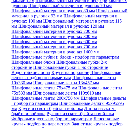
параметрам
Шлифовальный материал в перфорированных
рулонах
Шлифовальный материал в рулонах 70 мм
Шлифовальный материал в рулонах 80 мм
Шлифовальный
материал в рулонах 93 мм
Шлифовальный материал в
рулонах 100 мм
Шлифовальный материал в рулонах 115
мм
Шлифовальный материал в рулонах 120 мм
Шлифовальный материал в рулонах 200 мм
Шлифовальный материал в рулонах 300 мм
Шлифовальный материал в рулонах 600 мм
Шлифовальный материал в рулонах 700 мм
Шлифовальный материал в рулонах 1400 мм
Шлифовальные губки и блоки - подбор по параметрам
Шлифовальные блоки
Шлифовальные губки 2-х
сторонние
Шлифовальные губки 1-но сторонние
Водостойкие листы
Круги на поролоне
Шлифовальные
ленты - подбор по параметрам
Шлифовальные ленты
10x330 мм
Шлифовальные ленты 13x457 мм
Шлифовальные ленты 75x475 мм
Шлифовальные ленты
75x533 мм
Шлифовальные ленты 110x610 мм
Шлифовальные ленты 200x750 мм
Шлифовальные дельты
- подбор по параметрам
Шлифовальные дельты 95x95x95
мм
Круги из скотч-брайта и войлока
Листы из скотч-
брайта и войлока
Рулоны из скотч-брайта и войлока
Фибровые круги - подбор по параметрам
Лепестковые
круги - подбор по параметрам
Зачистные круги - подбор