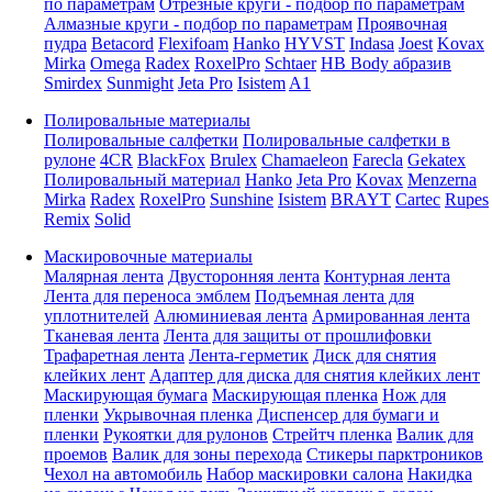
по параметрам
Отрезные круги - подбор по параметрам
Алмазные круги - подбор по параметрам
Проявочная
пудра
Betacord
Flexifoam
Hanko
HYVST
Indasa
Joest
Kovax
Mirka
Omega
Radex
RoxelPro
Schtaer
HB Body абразив
Smirdex
Sunmight
Jeta Pro
Isistem
A1
Полировальные материалы
Полировальные салфетки
Полировальные салфетки в
рулоне
4CR
BlackFox
Brulex
Chamaeleon
Farecla
Gekatex
Полировальный материал
Hanko
Jeta Pro
Kovax
Menzerna
Mirka
Radex
RoxelPro
Sunshine
Isistem
BRAYT
Cartec
Rupes
Remix
Solid
Маскировочные материалы
Малярная лента
Двусторонняя лента
Контурная лента
Лента для переноса эмблем
Подъемная лента для
уплотнителей
Алюминиевая лента
Армированная лента
Тканевая лента
Лента для защиты от прошлифовки
Трафаретная лента
Лента-герметик
Диск для снятия
клейких лент
Адаптер для диска для снятия клейких лент
Маскирующая бумага
Маскирующая пленка
Нож для
пленки
Укрывочная пленка
Диспенсер для бумаги и
пленки
Рукоятки для рулонов
Стрейтч пленка
Валик для
проемов
Валик для зоны перехода
Стикеры парктроников
Чехол на автомобиль
Набор маскировки салона
Накидка