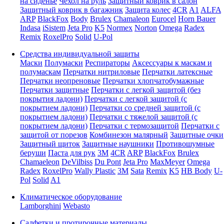
на сиденье
Чехол на руль
Защитный коврик в салон
Защитный коврик в багажник
Защита колес
4CR
A1
ALFA
ARP
BlackFox
Body
Brulex
Chamaleon
Eurocel
Horn Bauer
Indasa
iSistem
Jeta Pro
K5
Normex
Norton
Omega
Radex
Remix
RoxelPro
Solid
U-Pol
Средства индивидуальной защиты
Маски
Полумаски
Респираторы
Аксессуары к маскам и
полумаскам
Перчатки нитриловые
Перчатки латексные
Перчатки неопреновые
Перчатки хлопчатобумажные
Перчатки защитные
Перчатки с легкой защитой (без
покрытия ладони)
Перчатки с легкой защитой (с
покрытием ладони)
Перчатки со средней защитой (с
покрытием ладони)
Перчатки с тяжелой защитой (с
покрытием ладони)
Перчатки с термозащитой
Перчатки с
защитой от порезов
Комбинезон малярный
Защитные очки
Защитный щиток
Защитные наушники
Противошумные
беруши
Паста для рук
3M
4CR
ARP
BlackFox
Brulex
Chamaeleon
DeVilbiss
Du Pont
Jeta Pro
MaxMeyer
Omega
Radex
RoxelPro
Wally Plastic
3M
Sata
Remix
K5
HB Body
U-
Pol
Solid
A1
Климатическое оборудование
Lamborghini
Webasto
Салфетки и протирочные материалы