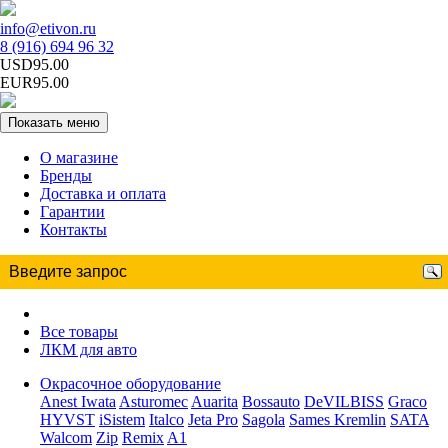
info@etivon.ru
8 (916) 694 96 32
USD95.00
EUR95.00
Показать меню
О магазине
Бренды
Доставка и оплата
Гарантии
Контакты
Все товары
ЛКМ для авто
Окрасочное оборудование
Anest Iwata
Asturomec
Auarita
Bossauto
DeVILBISS
Graco
HYVST
iSistem
Italco
Jeta Pro
Sagola
Sames Kremlin
SATA
Walcom
Zip
Remix
A1