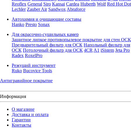
Reoflex
General
Siro
Kansai
Cardea
Huberth
Wolf
Red Hot Dot
Lechler
Zauber Air
Sandwox
Abraforce
Автохимия и очищающие составы
Hanko
Presto
Sonax
Для окрасочно-сушильных камер
Защитное липкое противопылевое покрытие для стен ОСК
Предварительный фильтр для ОСК
Напольный фильтр для
ОСК
Потолочный фильтр для ОСК
4CR
A1
iSistem
Jeta Pro
Radex
RoxelPro
Режущий инструмент
Ruko
Bucovice Tools
Антигравийное покрытие
Информация
О магазине
Доставка и оплата
Гарантии
Контакты