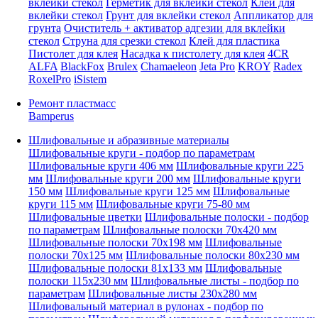
вклейки стекол
Герметик для вклейки стекол
Клей для
вклейки стекол
Грунт для вклейки стекол
Аппликатор для
грунта
Очиститель + активатор адгезии для вклейки
стекол
Струна для срезки стекол
Клей для пластика
Пистолет для клея
Насадка к пистолету для клея
4CR
ALFA
BlackFox
Brulex
Chamaeleon
Jeta Pro
KROY
Radex
RoxelPro
iSistem
Ремонт пластмасс
Bamperus
Шлифовальные и абразивные материалы
Шлифовальные круги - подбор по параметрам
Шлифовальные круги 406 мм
Шлифовальные круги 225
мм
Шлифовальные круги 200 мм
Шлифовальные круги
150 мм
Шлифовальные круги 125 мм
Шлифовальные
круги 115 мм
Шлифовальные круги 75-80 мм
Шлифовальные цветки
Шлифовальные полоски - подбор
по параметрам
Шлифовальные полоски 70x420 мм
Шлифовальные полоски 70x198 мм
Шлифовальные
полоски 70x125 мм
Шлифовальные полоски 80x230 мм
Шлифовальные полоски 81x133 мм
Шлифовальные
полоски 115x230 мм
Шлифовальные листы - подбор по
параметрам
Шлифовальные листы 230x280 мм
Шлифовальный материал в рулонах - подбор по