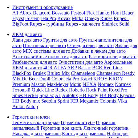
Инструмент и оборудование
A1
Abrex
Betacord
Bossauto
Festool
Flex
Hanko
Horn Bauer
Hyvst
iSistem
Jeta Pro
Kovax
Mirka
Omega
Rupes
Rupes -
BigFoot
Rupes - турбины
Rupes - запчасти
Smirdex
Solid
ЛКМ для авто
Лаки для авто
Грунты для авто
Грунты-наполнители для
авто
Шпатлевки для авто
Отвердители для авто
Эмали для
авто
MIX системы для авто
Добавки к лакам для авто
Антигравийные покрытия для авто
Растворители для авто
Разбавители для авто
Очистители для авто
Аэрозольные
ЛКМ для авто
4CR
ALFA
ARP
Baslac
BCR Red Line
BlackFox
Brulex
Brulex Mix
Chamaeleon
Chamaeleon Ready
Mix
De Beer
Dupli Color
Jeta Pro
Kapci
KROY
KROY
Premium
Maston
MaxMeyer
Motip
NEXA
Normex
Normex
Готовый
Quick Line
Radex
Roberlo
Rock Paint
RoxelPro
Spies Hecker
Spralac
A1
Autolux
HB Body
HB Body Краска
HB Body mix
Sadolin
Sprint ICR
Megamix
Colomix
Vika
Auton
Autop
Герметики и клеи
Герметик в картридже
Герметик в тубе
Герметик
напыляемый
Герметик под кисть
Ленточный герметик
Насадка для герметика
Кисть для герметика
Набор для