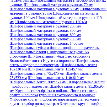
параметрам
Шлифовальный материал в перфорированных
рулонах
Шлифовальный материал в рулонах 70 мм
Шлифовальный материал в рулонах 80 мм
Шлифовальный
материал в рулонах 93 мм
Шлифовальный материал в
рулонах 100 мм
Шлифовальный материал в рулонах 115
мм
Шлифовальный материал в рулонах 120 мм
Шлифовальный материал в рулонах 200 мм
Шлифовальный материал в рулонах 300 мм
Шлифовальный материал в рулонах 600 мм
Шлифовальный материал в рулонах 700 мм
Шлифовальный материал в рулонах 1400 мм
Шлифовальные губки и блоки - подбор по параметрам
Шлифовальные блоки
Шлифовальные губки 2-х
сторонние
Шлифовальные губки 1-но сторонние
Водостойкие листы
Круги на поролоне
Шлифовальные
ленты - подбор по параметрам
Шлифовальные ленты
10x330 мм
Шлифовальные ленты 13x457 мм
Шлифовальные ленты 75x475 мм
Шлифовальные ленты
75x533 мм
Шлифовальные ленты 110x610 мм
Шлифовальные ленты 200x750 мм
Шлифовальные дельты
- подбор по параметрам
Шлифовальные дельты 95x95x95
мм
Круги из скотч-брайта и войлока
Листы из скотч-
брайта и войлока
Рулоны из скотч-брайта и войлока
Фибровые круги - подбор по параметрам
Лепестковые
круги - подбор по параметрам
Зачистные круги - подбор