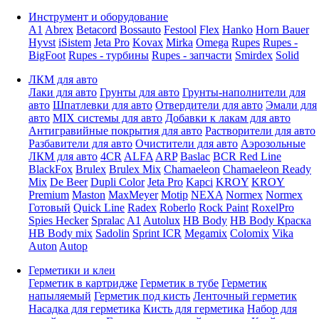
Инструмент и оборудование
A1
Abrex
Betacord
Bossauto
Festool
Flex
Hanko
Horn Bauer
Hyvst
iSistem
Jeta Pro
Kovax
Mirka
Omega
Rupes
Rupes -
BigFoot
Rupes - турбины
Rupes - запчасти
Smirdex
Solid
ЛКМ для авто
Лаки для авто
Грунты для авто
Грунты-наполнители для
авто
Шпатлевки для авто
Отвердители для авто
Эмали для
авто
MIX системы для авто
Добавки к лакам для авто
Антигравийные покрытия для авто
Растворители для авто
Разбавители для авто
Очистители для авто
Аэрозольные
ЛКМ для авто
4CR
ALFA
ARP
Baslac
BCR Red Line
BlackFox
Brulex
Brulex Mix
Chamaeleon
Chamaeleon Ready
Mix
De Beer
Dupli Color
Jeta Pro
Kapci
KROY
KROY
Premium
Maston
MaxMeyer
Motip
NEXA
Normex
Normex
Готовый
Quick Line
Radex
Roberlo
Rock Paint
RoxelPro
Spies Hecker
Spralac
A1
Autolux
HB Body
HB Body Краска
HB Body mix
Sadolin
Sprint ICR
Megamix
Colomix
Vika
Auton
Autop
Герметики и клеи
Герметик в картридже
Герметик в тубе
Герметик
напыляемый
Герметик под кисть
Ленточный герметик
Насадка для герметика
Кисть для герметика
Набор для