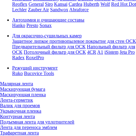
Reoflex
General
Siro
Kansai
Cardea
Huberth
Wolf
Red Hot Dot
Lechler
Zauber Air
Sandwox
Abraforce
Автохимия и очищающие составы
Hanko
Presto
Sonax
Для окрасочно-сушильных камер
Защитное липкое противопылевое покрытие для стен ОСК
Предварительный фильтр для ОСК
Напольный фильтр для
ОСК
Потолочный фильтр для ОСК
4CR
A1
iSistem
Jeta Pro
Radex
RoxelPro
Режущий инструмент
Ruko
Bucovice Tools
Малярная лента
Маскирующая бумага
Маскирующая пленка
Лента-герметик
Валик для проемов
Укрывочная пленка
Контурная лента
Подъемная лента для уплотнителей
Лента для переноса эмблем
Трафаретная лента