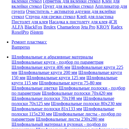
вклейки стекол
Герметик для вклейки стекол
Клей для
вклейки стекол
Грунт для вклейки стекол
Аппликатор для
грунта
Очиститель + активатор адгезии для вклейки
стекол
Струна для срезки стекол
Клей для пластика
Пистолет для клея
Насадка к пистолету для клея
4CR
ALFA
BlackFox
Brulex
Chamaeleon
Jeta Pro
KROY
Radex
RoxelPro
iSistem
Ремонт пластмасс
Bamperus
Шлифовальные и абразивные материалы
Шлифовальные круги - подбор по параметрам
Шлифовальные круги 406 мм
Шлифовальные круги 225
мм
Шлифовальные круги 200 мм
Шлифовальные круги
150 мм
Шлифовальные круги 125 мм
Шлифовальные
круги 115 мм
Шлифовальные круги 75-80 мм
Шлифовальные цветки
Шлифовальные полоски - подбор
по параметрам
Шлифовальные полоски 70x420 мм
Шлифовальные полоски 70x198 мм
Шлифовальные
полоски 70x125 мм
Шлифовальные полоски 80x230 мм
Шлифовальные полоски 81x133 мм
Шлифовальные
полоски 115x230 мм
Шлифовальные листы - подбор по
параметрам
Шлифовальные листы 230x280 мм
Шлифовальный материал в рулонах - подбор по