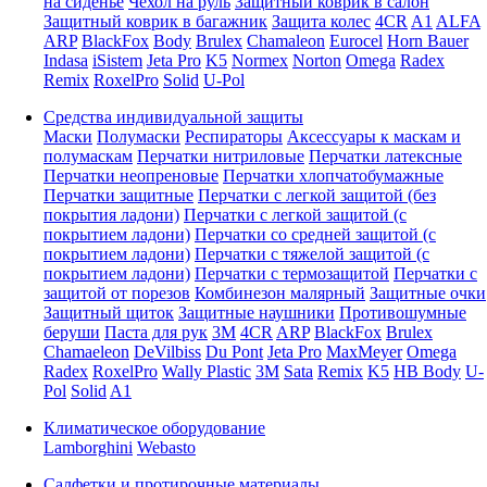
на сиденье
Чехол на руль
Защитный коврик в салон
Защитный коврик в багажник
Защита колес
4CR
A1
ALFA
ARP
BlackFox
Body
Brulex
Chamaleon
Eurocel
Horn Bauer
Indasa
iSistem
Jeta Pro
K5
Normex
Norton
Omega
Radex
Remix
RoxelPro
Solid
U-Pol
Средства индивидуальной защиты
Маски
Полумаски
Респираторы
Аксессуары к маскам и
полумаскам
Перчатки нитриловые
Перчатки латексные
Перчатки неопреновые
Перчатки хлопчатобумажные
Перчатки защитные
Перчатки с легкой защитой (без
покрытия ладони)
Перчатки с легкой защитой (с
покрытием ладони)
Перчатки со средней защитой (с
покрытием ладони)
Перчатки с тяжелой защитой (с
покрытием ладони)
Перчатки с термозащитой
Перчатки с
защитой от порезов
Комбинезон малярный
Защитные очки
Защитный щиток
Защитные наушники
Противошумные
беруши
Паста для рук
3M
4CR
ARP
BlackFox
Brulex
Chamaeleon
DeVilbiss
Du Pont
Jeta Pro
MaxMeyer
Omega
Radex
RoxelPro
Wally Plastic
3M
Sata
Remix
K5
HB Body
U-
Pol
Solid
A1
Климатическое оборудование
Lamborghini
Webasto
Салфетки и протирочные материалы