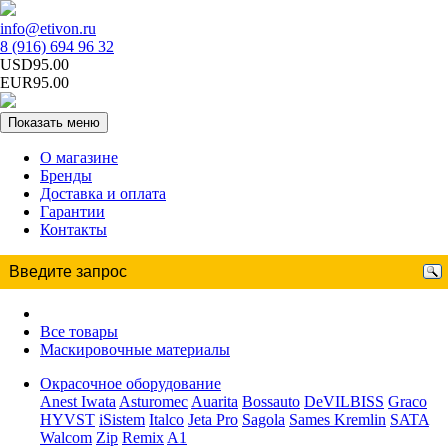
info@etivon.ru
8 (916) 694 96 32
USD95.00
EUR95.00
Показать меню
О магазине
Бренды
Доставка и оплата
Гарантии
Контакты
Все товары
Маскировочные материалы
Окрасочное оборудование
Anest Iwata
Asturomec
Auarita
Bossauto
DeVILBISS
Graco
HYVST
iSistem
Italco
Jeta Pro
Sagola
Sames Kremlin
SATA
Walcom
Zip
Remix
A1