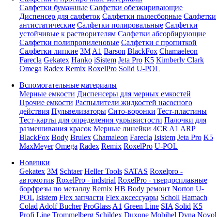
Салфетки бумажные
Салфетки обезжиривающие
Диспенсер для салфеток
Салфетки пылесборные
Салфетки
антистатические
Салфетки полировальные
Салфетки
устойчивые к растворителям
Салфетки абсорбирующие
Салфетки полипропиленовые
Салфетки с пропиткой
Салфетки липкие
3M
A1
Barson
BlackFox
Chamaeleon
Farecla
Gekatex
Hanko
iSistem
Jeta Pro
K5
Kimberly Clark
Omega
Radex
Remix
RoxelPro
Solid
U-POL
Вспомогательные материалы
Мерные емкости
Диспенсеры для мерных емкостей
Прочие емкости
Распылители жидкостей насосного
действия
Пульвелизаторы
Сито-воронки
Тест-пластины
Тест-карты для определения укрывистости
Палочки для
размешивания красок
Мерные линейки
4CR
A1
ARP
BlackFox
Body
Brulex
Chamaleon
Farecla
Isistem
Jeta Pro
K5
MaxMeyer
Omega
Radex
Remix
RoxelPro
U-POL
Новинки
Gekatex
3M
Schtaer
Heller Tools
SATAS
Roxelpro -
автомотив
RoxelPro - indstrial
RoxelPro - твердосплавные
борфрезы по металлу
Remix
HB Body ремонт
Norton
U-
POL
Isistem
Flex запчасти
Flex аксессуары
Scholl
Hamach
Colad
Adolf Bucher
ProGlass
A1
Green Line
SIA
Solid
K5
Profi Line
Trommelberg
Schildex
Duxone
Mobihel
Dyna
Novol