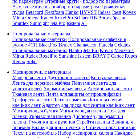
по параметрам
Отрезные круги - подбор по параметрам
Алмазные круги - подбор по параметрам
Проявочная
пудра
Betacord
Flexifoam
Hanko
HYVST
Indasa
Joest
Kovax
Mirka
Omega
Radex
RoxelPro
Schtaer
HB Body абразив
Smirdex
Sunmight
Jeta Pro
Isistem
A1
Полировальные материалы
Полировальные салфетки
Полировальные салфетки в
рулоне
4CR
BlackFox
Brulex
Chamaeleon
Farecla
Gekatex
Полировальный материал
Hanko
Jeta Pro
Kovax
Menzerna
Mirka
Radex
RoxelPro
Sunshine
Isistem
BRAYT
Cartec
Rupes
Remix
Solid
Маскировочные материалы
Малярная лента
Двусторонняя лента
Контурная лента
Лента для переноса эмблем
Подъемная лента для
уплотнителей
Алюминиевая лента
Армированная лента
Тканевая лента
Лента для защиты от прошлифовки
Трафаретная лента
Лента-герметик
Диск для снятия
клейких лент
Адаптер для диска для снятия клейких лент
Маскирующая бумага
Маскирующая пленка
Нож для
пленки
Укрывочная пленка
Диспенсер для бумаги и
пленки
Рукоятки для рулонов
Стрейтч пленка
Валик для
проемов
Валик для зоны перехода
Стикеры парктроников
Чехол на автомобиль
Набор маскировки салона
Накидка