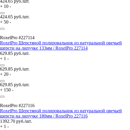
424.65
руб./шт.
+
10
-
424.65
руб./шт.
+
50
-
RoxelPro #227114
RoxelPro Шерстяной полировальник из натуральной овечьей
шерсти на липучке 133мм / RoxelPro 227114
629.85
руб./шт.
+
1
-
629.85
руб./шт.
+
20
-
629.85
руб./шт.
+
150
-
RoxelPro #227116
RoxelPro Шерстяной полировальник из натуральной овечьей
шерсти на липучке 180мм / RoxelPro 227116
1392.70
руб./шт.
+
1
-