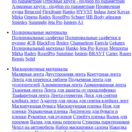
по параметрам
Отрезные круги - подбор по параметрам
Алмазные круги - подбор по параметрам
Проявочная
пудра
Betacord
Flexifoam
Hanko
HYVST
Indasa
Joest
Kovax
Mirka
Omega
Radex
RoxelPro
Schtaer
HB Body абразив
Smirdex
Sunmight
Jeta Pro
Isistem
A1
Полировальные материалы
Полировальные салфетки
Полировальные салфетки в
рулоне
4CR
BlackFox
Brulex
Chamaeleon
Farecla
Gekatex
Полировальный материал
Hanko
Jeta Pro
Kovax
Menzerna
Mirka
Radex
RoxelPro
Sunshine
Isistem
BRAYT
Cartec
Rupes
Remix
Solid
Маскировочные материалы
Малярная лента
Двусторонняя лента
Контурная лента
Лента для переноса эмблем
Подъемная лента для
уплотнителей
Алюминиевая лента
Армированная лента
Тканевая лента
Лента для защиты от прошлифовки
Трафаретная лента
Лента-герметик
Диск для снятия
клейких лент
Адаптер для диска для снятия клейких лент
Маскирующая бумага
Маскирующая пленка
Нож для
пленки
Укрывочная пленка
Диспенсер для бумаги и
пленки
Рукоятки для рулонов
Стрейтч пленка
Валик для
проемов
Валик для зоны перехода
Стикеры парктроников
Чехол на автомобиль
Набор маскировки салона
Накидка