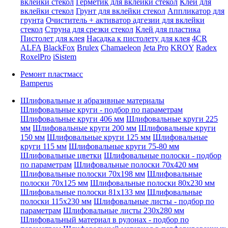
вклейки стекол
Герметик для вклейки стекол
Клей для
вклейки стекол
Грунт для вклейки стекол
Аппликатор для
грунта
Очиститель + активатор адгезии для вклейки
стекол
Струна для срезки стекол
Клей для пластика
Пистолет для клея
Насадка к пистолету для клея
4CR
ALFA
BlackFox
Brulex
Chamaeleon
Jeta Pro
KROY
Radex
RoxelPro
iSistem
Ремонт пластмасс
Bamperus
Шлифовальные и абразивные материалы
Шлифовальные круги - подбор по параметрам
Шлифовальные круги 406 мм
Шлифовальные круги 225
мм
Шлифовальные круги 200 мм
Шлифовальные круги
150 мм
Шлифовальные круги 125 мм
Шлифовальные
круги 115 мм
Шлифовальные круги 75-80 мм
Шлифовальные цветки
Шлифовальные полоски - подбор
по параметрам
Шлифовальные полоски 70x420 мм
Шлифовальные полоски 70x198 мм
Шлифовальные
полоски 70x125 мм
Шлифовальные полоски 80x230 мм
Шлифовальные полоски 81x133 мм
Шлифовальные
полоски 115x230 мм
Шлифовальные листы - подбор по
параметрам
Шлифовальные листы 230x280 мм
Шлифовальный материал в рулонах - подбор по