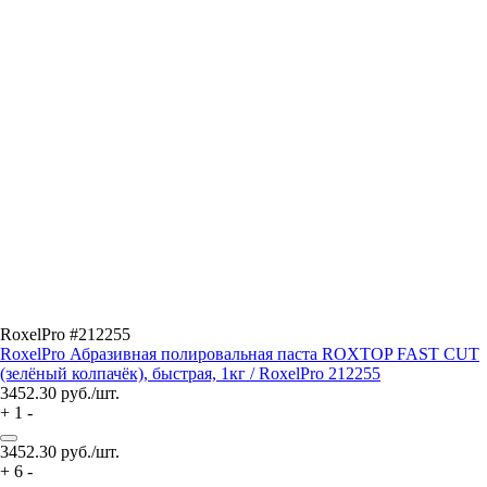
RoxelPro #212255
RoxelPro Абразивная полировальная паста ROXTOP FAST CUT
(зелёный колпачёк), быстрая, 1кг / RoxelPro 212255
3452.30
руб./шт.
+
1
-
3452.30
руб./шт.
+
6
-