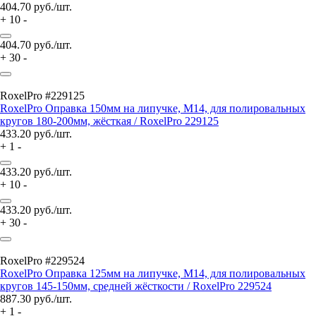
404.70
руб./шт.
+
10
-
404.70
руб./шт.
+
30
-
RoxelPro #229125
RoxelPro Оправка 150мм на липучке, М14, для полировальных
кругов 180-200мм, жёсткая / RoxelPro 229125
433.20
руб./шт.
+
1
-
433.20
руб./шт.
+
10
-
433.20
руб./шт.
+
30
-
RoxelPro #229524
RoxelPro Оправка 125мм на липучке, М14, для полировальных
кругов 145-150мм, средней жёсткости / RoxelPro 229524
887.30
руб./шт.
+
1
-