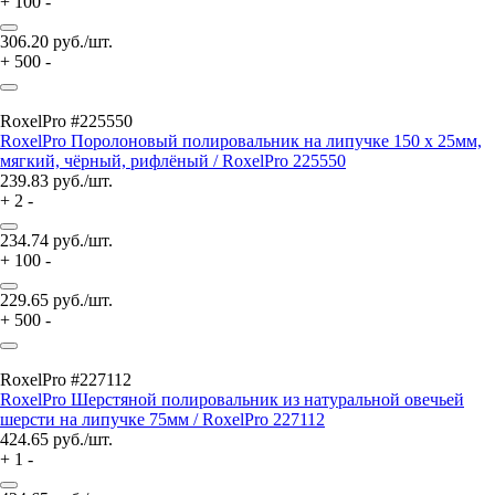
+
100
-
306.20
руб./шт.
+
500
-
RoxelPro #225550
RoxelPro Поролоновый полировальник на липучке 150 х 25мм,
мягкий, чёрный, рифлёный / RoxelPro 225550
239.83
руб./шт.
+
2
-
234.74
руб./шт.
+
100
-
229.65
руб./шт.
+
500
-
RoxelPro #227112
RoxelPro Шерстяной полировальник из натуральной овечьей
шерсти на липучке 75мм / RoxelPro 227112
424.65
руб./шт.
+
1
-