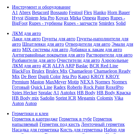
Инструмент и оборудование
A1
Abrex
Betacord
Bossauto
Festool
Flex
Hanko
Horn Bauer
Hyvst
iSistem
Jeta Pro
Kovax
Mirka
Omega
Rupes
Rupes -
BigFoot
Rupes - турбины
Rupes - запчасти
Smirdex
Solid
ЛКМ для авто
Лаки для авто
Грунты для авто
Грунты-наполнители для
авто
Шпатлевки для авто
Отвердители для авто
Эмали для
авто
MIX системы для авто
Добавки к лакам для авто
Антигравийные покрытия для авто
Растворители для авто
Разбавители для авто
Очистители для авто
Аэрозольные
ЛКМ для авто
4CR
ALFA
ARP
Baslac
BCR Red Line
BlackFox
Brulex
Brulex Mix
Chamaeleon
Chamaeleon Ready
Mix
De Beer
Dupli Color
Jeta Pro
Kapci
KROY
KROY
Premium
Maston
MaxMeyer
Motip
NEXA
Normex
Normex
Готовый
Quick Line
Radex
Roberlo
Rock Paint
RoxelPro
Spies Hecker
Spralac
A1
Autolux
HB Body
HB Body Краска
HB Body mix
Sadolin
Sprint ICR
Megamix
Colomix
Vika
Auton
Autop
Герметики и клеи
Герметик в картридже
Герметик в тубе
Герметик
напыляемый
Герметик под кисть
Ленточный герметик
Насадка для герметика
Кисть для герметика
Набор для