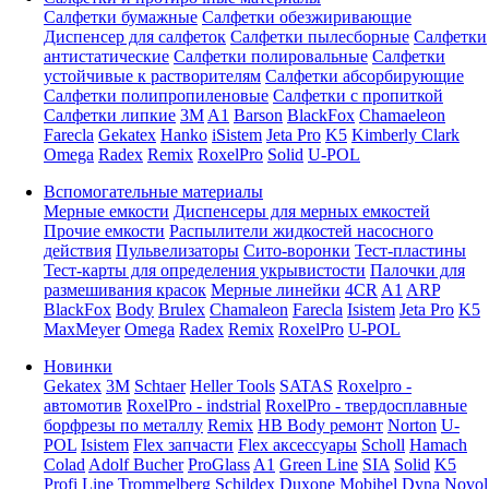
Салфетки бумажные
Салфетки обезжиривающие
Диспенсер для салфеток
Салфетки пылесборные
Салфетки
антистатические
Салфетки полировальные
Салфетки
устойчивые к растворителям
Салфетки абсорбирующие
Салфетки полипропиленовые
Салфетки с пропиткой
Салфетки липкие
3M
A1
Barson
BlackFox
Chamaeleon
Farecla
Gekatex
Hanko
iSistem
Jeta Pro
K5
Kimberly Clark
Omega
Radex
Remix
RoxelPro
Solid
U-POL
Вспомогательные материалы
Мерные емкости
Диспенсеры для мерных емкостей
Прочие емкости
Распылители жидкостей насосного
действия
Пульвелизаторы
Сито-воронки
Тест-пластины
Тест-карты для определения укрывистости
Палочки для
размешивания красок
Мерные линейки
4CR
A1
ARP
BlackFox
Body
Brulex
Chamaleon
Farecla
Isistem
Jeta Pro
K5
MaxMeyer
Omega
Radex
Remix
RoxelPro
U-POL
Новинки
Gekatex
3M
Schtaer
Heller Tools
SATAS
Roxelpro -
автомотив
RoxelPro - indstrial
RoxelPro - твердосплавные
борфрезы по металлу
Remix
HB Body ремонт
Norton
U-
POL
Isistem
Flex запчасти
Flex аксессуары
Scholl
Hamach
Colad
Adolf Bucher
ProGlass
A1
Green Line
SIA
Solid
K5
Profi Line
Trommelberg
Schildex
Duxone
Mobihel
Dyna
Novol