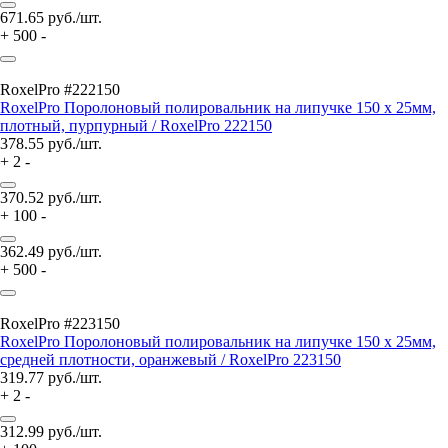
671.65
руб./шт.
+
500
-
RoxelPro #222150
RoxelPro Поролоновый полировальник на липучке 150 х 25мм,
плотный, пурпурный / RoxelPro 222150
378.55
руб./шт.
+
2
-
370.52
руб./шт.
+
100
-
362.49
руб./шт.
+
500
-
RoxelPro #223150
RoxelPro Поролоновый полировальник на липучке 150 х 25мм,
средней плотности, оранжевый / RoxelPro 223150
319.77
руб./шт.
+
2
-
312.99
руб./шт.