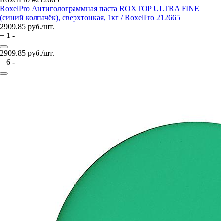
RoxelPro Антиголограммная паста ROXTOP ULTRA FINE
(синий колпачёк), сверхтонкая, 1кг / RoxelPro 212665
2909.85
руб./шт.
+
1
-
2909.85
руб./шт.
+
6
-