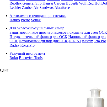
Reoflex
General
Siro
Kansai
Cardea
Huberth
Wolf
Red Hot Dot
Lechler
Zauber Air
Sandwox
Abraforce
Автохимия и очищающие составы
Hanko
Presto
Sonax
Для окрасочно-сушильных камер
Защитное липкое противопылевое покрытие для стен ОСК
Предварительный фильтр для ОСК
Напольный фильтр для
ОСК
Потолочный фильтр для ОСК
4CR
A1
iSistem
Jeta Pro
Radex
RoxelPro
Режущий инструмент
Ruko
Bucovice Tools
Цена: