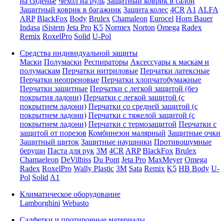
на сиденье
Чехол на руль
Защитный коврик в салон
Защитный коврик в багажник
Защита колес
4CR
A1
ALFA
ARP
BlackFox
Body
Brulex
Chamaleon
Eurocel
Horn Bauer
Indasa
iSistem
Jeta Pro
K5
Normex
Norton
Omega
Radex
Remix
RoxelPro
Solid
U-Pol
Средства индивидуальной защиты
Маски
Полумаски
Респираторы
Аксессуары к маскам и
полумаскам
Перчатки нитриловые
Перчатки латексные
Перчатки неопреновые
Перчатки хлопчатобумажные
Перчатки защитные
Перчатки с легкой защитой (без
покрытия ладони)
Перчатки с легкой защитой (с
покрытием ладони)
Перчатки со средней защитой (с
покрытием ладони)
Перчатки с тяжелой защитой (с
покрытием ладони)
Перчатки с термозащитой
Перчатки с
защитой от порезов
Комбинезон малярный
Защитные очки
Защитный щиток
Защитные наушники
Противошумные
беруши
Паста для рук
3M
4CR
ARP
BlackFox
Brulex
Chamaeleon
DeVilbiss
Du Pont
Jeta Pro
MaxMeyer
Omega
Radex
RoxelPro
Wally Plastic
3M
Sata
Remix
K5
HB Body
U-
Pol
Solid
A1
Климатическое оборудование
Lamborghini
Webasto
Салфетки и протирочные материалы