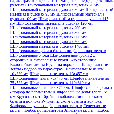
параметрам
Шлифовальный материал в перфорированных
рулонах
Шлифовальный материал в рулонах 70 мм
Шлифовальный материал в рулонах 80 мм
Шлифовальный
материал в рулонах 93 мм
Шлифовальный материал в
рулонах 100 мм
Шлифовальный материал в рулонах 115
мм
Шлифовальный материал в рулонах 120 мм
Шлифовальный материал в рулонах 200 мм
Шлифовальный материал в рулонах 300 мм
Шлифовальный материал в рулонах 600 мм
Шлифовальный материал в рулонах 700 мм
Шлифовальный материал в рулонах 1400 мм
Шлифовальные губки и блоки - подбор по параметрам
Шлифовальные блоки
Шлифовальные губки 2-х
сторонние
Шлифовальные губки 1-но сторонние
Водостойкие листы
Круги на поролоне
Шлифовальные
ленты - подбор по параметрам
Шлифовальные ленты
10x330 мм
Шлифовальные ленты 13x457 мм
Шлифовальные ленты 75x475 мм
Шлифовальные ленты
75x533 мм
Шлифовальные ленты 110x610 мм
Шлифовальные ленты 200x750 мм
Шлифовальные дельты
- подбор по параметрам
Шлифовальные дельты 95x95x95
мм
Круги из скотч-брайта и войлока
Листы из скотч-
брайта и войлока
Рулоны из скотч-брайта и войлока
Фибровые круги - подбор по параметрам
Лепестковые
круги - подбор по параметрам
Зачистные круги - подбор