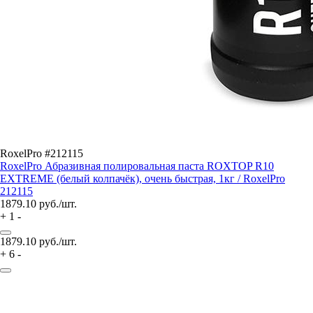
RoxelPro #212115
RoxelPro Абразивная полировальная паста ROXTOP R10
EXTREME (белый колпачёк), очень быстрая, 1кг / RoxelPro
212115
1879.10
руб./шт.
+
1
-
1879.10
руб./шт.
+
6
-