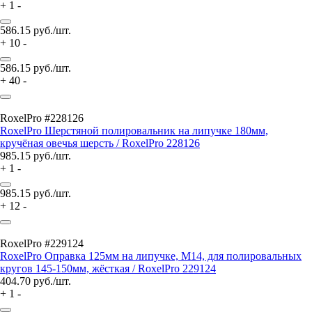
+
1
-
586.15
руб./шт.
+
10
-
586.15
руб./шт.
+
40
-
RoxelPro #228126
RoxelPro Шерстяной полировальник на липучке 180мм,
кручёная овечья шерсть / RoxelPro 228126
985.15
руб./шт.
+
1
-
985.15
руб./шт.
+
12
-
RoxelPro #229124
RoxelPro Оправка 125мм на липучке, М14, для полировальных
кругов 145-150мм, жёсткая / RoxelPro 229124
404.70
руб./шт.
+
1
-