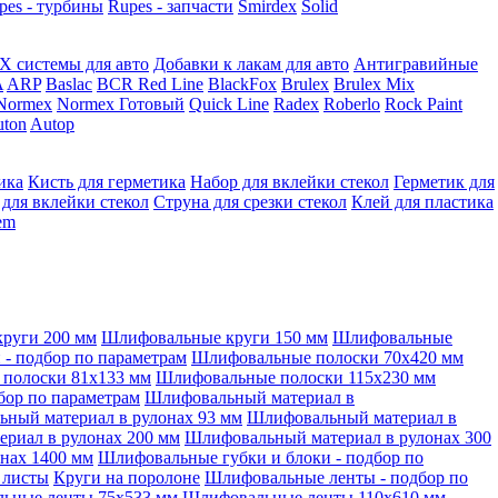
pes - турбины
Rupes - запчасти
Smirdex
Solid
X системы для авто
Добавки к лакам для авто
Антигравийные
A
ARP
Baslac
BCR Red Line
BlackFox
Brulex
Brulex Mix
Normex
Normex Готовый
Quick Line
Radex
Roberlo
Rock Paint
ton
Autop
ика
Кисть для герметика
Набор для вклейки стекол
Герметик для
 для вклейки стекол
Струна для срезки стекол
Клей для пластика
tem
руги 200 мм
Шлифовальные круги 150 мм
Шлифовальные
- подбор по параметрам
Шлифовальные полоски 70x420 мм
полоски 81x133 мм
Шлифовальные полоски 115x230 мм
бор по параметрам
Шлифовальный материал в
ный материал в рулонах 93 мм
Шлифовальный материал в
риал в рулонах 200 мм
Шлифовальный материал в рулонах 300
нах 1400 мм
Шлифовальные губки и блоки - подбор по
 листы
Круги на поролоне
Шлифовальные ленты - подбор по
ьные ленты 75x533 мм
Шлифовальные ленты 110x610 мм