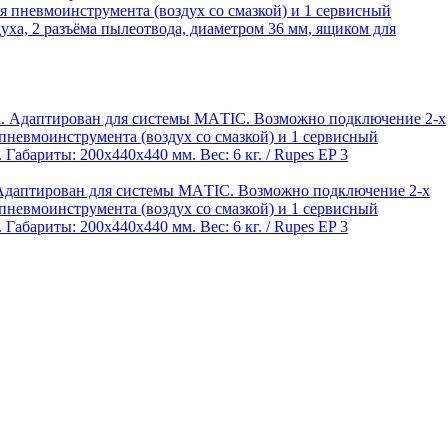
 пневмоинструмента (воздух со смазкой) и 1 сервисный
уха, 2 разъёма пылеотвода, диаметром 36 мм, ящиком для
. Адаптирован для системы МАTIC. Возможно подключение 2-х
пневмоинструмента (воздух со смазкой) и 1 сервисный
абариты: 200х440х440 мм. Вес: 6 кг. / Rupes EP 3