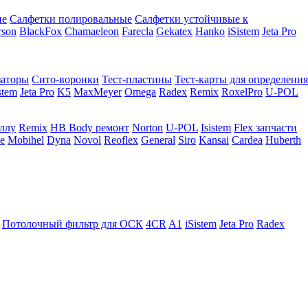
ие
Салфетки полировальные
Салфетки устойчивые к
rson
BlackFox
Chamaeleon
Farecla
Gekatex
Hanko
iSistem
Jeta Pro
заторы
Сито-воронки
Тест-пластины
Тест-карты для определения
stem
Jeta Pro
K5
MaxMeyer
Omega
Radex
Remix
RoxelPro
U-POL
аллу
Remix
HB Body ремонт
Norton
U-POL
Isistem
Flex запчасти
e
Mobihel
Dyna
Novol
Reoflex
General
Siro
Kansai
Cardea
Huberth
Потолочный фильтр для ОСК
4CR
A1
iSistem
Jeta Pro
Radex