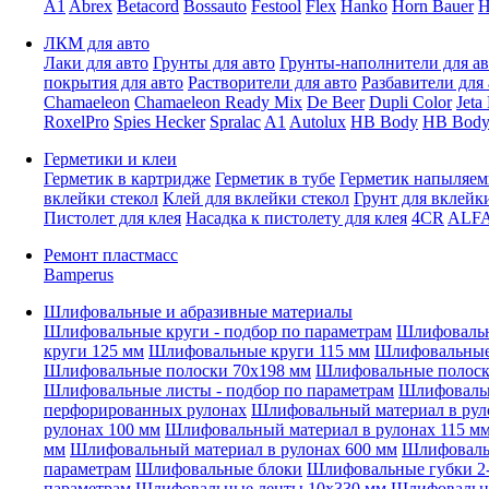
A1
Abrex
Betacord
Bossauto
Festool
Flex
Hanko
Horn Bauer
H
ЛКМ для авто
Лаки для авто
Грунты для авто
Грунты-наполнители для ав
покрытия для авто
Растворители для авто
Разбавители для 
Chamaeleon
Chamaeleon Ready Mix
De Beer
Dupli Color
Jeta
RoxelPro
Spies Hecker
Spralac
A1
Autolux
HB Body
HB Body
Герметики и клеи
Герметик в картридже
Герметик в тубе
Герметик напыляе
вклейки стекол
Клей для вклейки стекол
Грунт для вклейк
Пистолет для клея
Насадка к пистолету для клея
4CR
ALF
Ремонт пластмасс
Bamperus
Шлифовальные и абразивные материалы
Шлифовальные круги - подбор по параметрам
Шлифовальн
круги 125 мм
Шлифовальные круги 115 мм
Шлифовальные 
Шлифовальные полоски 70x198 мм
Шлифовальные полоск
Шлифовальные листы - подбор по параметрам
Шлифовальн
перфорированных рулонах
Шлифовальный материал в рул
рулонах 100 мм
Шлифовальный материал в рулонах 115 м
мм
Шлифовальный материал в рулонах 600 мм
Шлифовальн
параметрам
Шлифовальные блоки
Шлифовальные губки 2-
параметрам
Шлифовальные ленты 10x330 мм
Шлифовальн