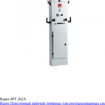
Rupes #PT 202A
Rupes Пристенный рабочий терминал для централизованных сис