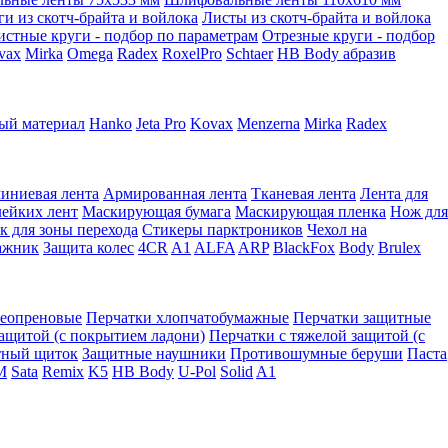
ги из скотч-брайта и войлока
Листы из скотч-брайта и войлока
истные круги - подбор по параметрам
Отрезные круги - подбор
vax
Mirka
Omega
Radex
RoxelPro
Schtaer
HB Body абразив
ый материал
Hanko
Jeta Pro
Kovax
Menzerna
Mirka
Radex
иниевая лента
Армированная лента
Тканевая лента
Лента для
лейких лент
Маскирующая бумага
Маскирующая пленка
Нож для
к для зоны перехода
Стикеры парктроников
Чехол на
ажник
Защита колес
4CR
A1
ALFA
ARP
BlackFox
Body
Brulex
неопреновые
Перчатки хлопчатобумажные
Перчатки защитные
защитой (с покрытием ладони)
Перчатки с тяжелой защитой (с
тный щиток
Защитные наушники
Противошумные беруши
Паста
M
Sata
Remix
K5
HB Body
U-Pol
Solid
A1