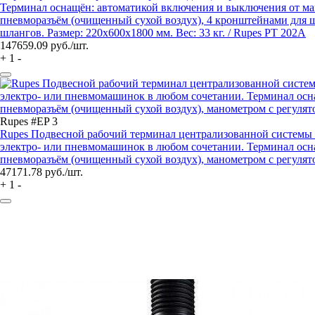
Терминал оснащён: автоматикой включения и выключения от маш
пневморазъём (очищенный сухой воздух), 4 кронштейнами для ш
шлангов. Размер: 220х600х1800 мм. Вес: 33 кг. / Rupes PT 202A
147659.09
руб./шт.
+
1
-
Rupes #EP 3
Rupes Подвесной рабочий терминал централизованной системы 
электро- или пневмомашинок в любом сочетании. Терминал осна
пневморазъём (очищенный сухой воздух), манометром с регулятор
47171.78
руб./шт.
+
1
-