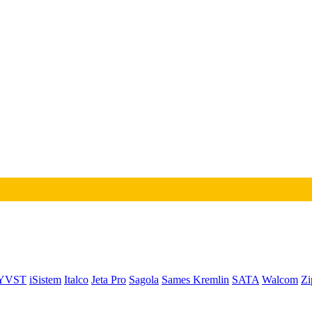
YVST
iSistem
Italco
Jeta Pro
Sagola
Sames Kremlin
SATA
Walcom
Zi