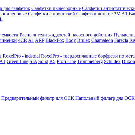
р для салфеток
Салфетки пылесборные
Салфетки антистатическ
ропиленовые
Салфетки с пропиткой
Салфетки липкие
3M
A1
Ba
L
 емкости
Распылители жидкостей насосного действия
Пульвели
линейки
4CR
A1
ARP
BlackFox
Body
Brulex
Chamaleon
Farecla
Isi
в
RoxelPro - indstrial
RoxelPro - твердосплавные борфрезы по мет
A1
Green Line
SIA
Solid
K5
Profi Line
Trommelberg
Schildex
Duxon
Предварительный фильтр для ОСК
Напольный фильтр для ОСК