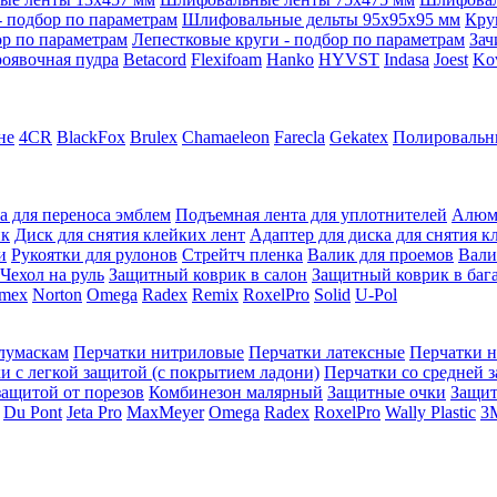
 подбор по параметрам
Шлифовальные дельты 95x95x95 мм
Кру
ор по параметрам
Лепестковые круги - подбор по параметрам
Зач
оявочная пудра
Betacord
Flexifoam
Hanko
HYVST
Indasa
Joest
Ko
не
4CR
BlackFox
Brulex
Chamaeleon
Farecla
Gekatex
Полировальн
а для переноса эмблем
Подъемная лента для уплотнителей
Алюм
ик
Диск для снятия клейких лент
Адаптер для диска для снятия к
и
Рукоятки для рулонов
Стрейтч пленка
Валик для проемов
Вали
Чехол на руль
Защитный коврик в салон
Защитный коврик в баг
mex
Norton
Omega
Radex
Remix
RoxelPro
Solid
U-Pol
олумаскам
Перчатки нитриловые
Перчатки латексные
Перчатки 
и с легкой защитой (с покрытием ладони)
Перчатки со средней 
защитой от порезов
Комбинезон малярный
Защитные очки
Защи
Du Pont
Jeta Pro
MaxMeyer
Omega
Radex
RoxelPro
Wally Plastic
3