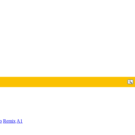
p
Remix
A1