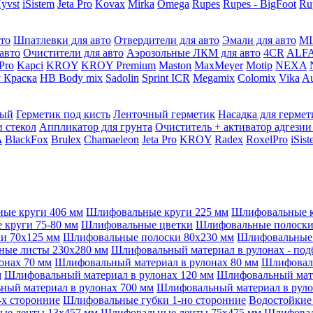
yvst
iSistem
Jeta Pro
Kovax
Mirka
Omega
Rupes
Rupes - BigFoot
Ru
то
Шпатлевки для авто
Отвердители для авто
Эмали для авто
MI
авто
Очистители для авто
Аэрозольные ЛКМ для авто
4CR
ALF
 Pro
Kapci
KROY
KROY Premium
Maston
MaxMeyer
Motip
NEXA
 Краска
HB Body mix
Sadolin
Sprint ICR
Megamix
Colomix
Vika
Au
мый
Герметик под кисть
Ленточный герметик
Насадка для гермет
и стекол
Аппликатор для грунта
Очиститель + активатор адгезии
A
BlackFox
Brulex
Chamaeleon
Jeta Pro
KROY
Radex
RoxelPro
iSis
ые круги 406 мм
Шлифовальные круги 225 мм
Шлифовальные к
круги 75-80 мм
Шлифовальные цветки
Шлифовальные полоски 
и 70x125 мм
Шлифовальные полоски 80x230 мм
Шлифовальные 
ые листы 230x280 мм
Шлифовальный материал в рулонах - под
онах 70 мм
Шлифовальный материал в рулонах 80 мм
Шлифоваль
м
Шлифовальный материал в рулонах 120 мм
Шлифовальный мате
ый материал в рулонах 700 мм
Шлифовальный материал в руло
х сторонние
Шлифовальные губки 1-но сторонние
Водостойкие
ые ленты 13x457 мм
Шлифовальные ленты 75x475 мм
Шлифовал