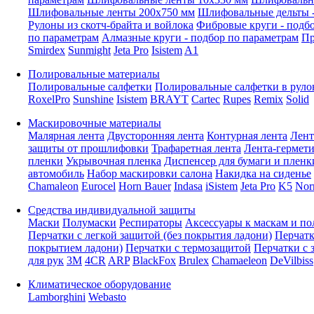
Шлифовальные ленты 200x750 мм
Шлифовальные дельты -
Рулоны из скотч-брайта и войлока
Фибровые круги - подб
по параметрам
Алмазные круги - подбор по параметрам
Пр
Smirdex
Sunmight
Jeta Pro
Isistem
A1
Полировальные материалы
Полировальные салфетки
Полировальные салфетки в руло
RoxelPro
Sunshine
Isistem
BRAYT
Cartec
Rupes
Remix
Solid
Маскировочные материалы
Малярная лента
Двусторонняя лента
Контурная лента
Лент
защиты от прошлифовки
Трафаретная лента
Лента-гермет
пленки
Укрывочная пленка
Диспенсер для бумаги и пленк
автомобиль
Набор маскировки салона
Накидка на сиденье
Chamaleon
Eurocel
Horn Bauer
Indasa
iSistem
Jeta Pro
K5
Nor
Средства индивидуальной защиты
Маски
Полумаски
Респираторы
Аксессуары к маскам и п
Перчатки с легкой защитой (без покрытия ладони)
Перчатк
покрытием ладони)
Перчатки с термозащитой
Перчатки с 
для рук
3M
4CR
ARP
BlackFox
Brulex
Chamaeleon
DeVilbiss
Климатическое оборудование
Lamborghini
Webasto