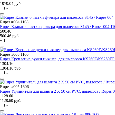
1979.04
руб.
+
1
-
Rupes #004.1108
Rupes Клапан очистки фильтра для пылесоса S145 / Rupes 004.11
500.46
500.46
руб.
+
1
-
Rupes #005.1106
Rupes Крепление ручки нижнее, для пылесоса KS260E/KS260EP /
1304.16
1304.16
руб.
+
1
-
Rupes #005.1606
Rupes Удлинитель для шланга 2 Х 50 см PVC, пылесоса / Rupes 0
1128.60
1128.60
руб.
+
1
-