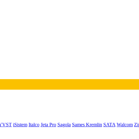
YVST
iSistem
Italco
Jeta Pro
Sagola
Sames Kremlin
SATA
Walcom
Zi