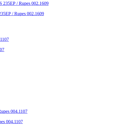
35EР / Rupes 002.1609
107
es 004.1107