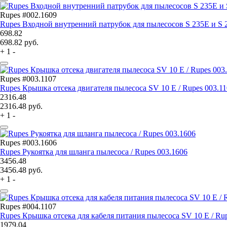
Rupes #002.1609
Rupes Входной внутренний патрубок для пылесосов S 235E и S 2
698.82
698.82
руб.
+
1
-
Rupes #003.1107
Rupes Крышка отсека двигателя пылесоса SV 10 E / Rupes 003.1
2316.48
2316.48
руб.
+
1
-
Rupes #003.1606
Rupes Рукоятка для шланга пылесоса / Rupes 003.1606
3456.48
3456.48
руб.
+
1
-
Rupes #004.1107
Rupes Крышка отсека для кабеля питания пылесоса SV 10 E / Rup
1979.04