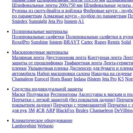
Шлифовальные ленты 200x750 мм
Шлифовальные дельты -
Рулоны из скотч-брайта и войлока
Фибровые круги - подб
по параметрам
Алмазные круги - подбор по параметрам
Пр
Smirdex
Sunmight
Jeta Pro
Isistem
A1
Полировальные материалы
Полировальные салфетки
Полировальные салфетки в руло
RoxelPro
Sunshine
Isistem
BRAYT
Cartec
Rupes
Remix
Solid
Маскировочные материалы
Малярная лента
Двусторонняя лента
Контурная лента
Лент
защиты от прошлифовки
Трафаретная лента
Лента-гермет
пленки
Укрывочная пленка
Диспенсер для бумаги и пленк
автомобиль
Набор маскировки салона
Накидка на сиденье
Chamaleon
Eurocel
Horn Bauer
Indasa
iSistem
Jeta Pro
K5
Nor
Средства индивидуальной защиты
Маски
Полумаски
Респираторы
Аксессуары к маскам и п
Перчатки с легкой защитой (без покрытия ладони)
Перчатк
покрытием ладони)
Перчатки с термозащитой
Перчатки с 
для рук
3M
4CR
ARP
BlackFox
Brulex
Chamaeleon
DeVilbiss
Климатическое оборудование
Lamborghini
Webasto