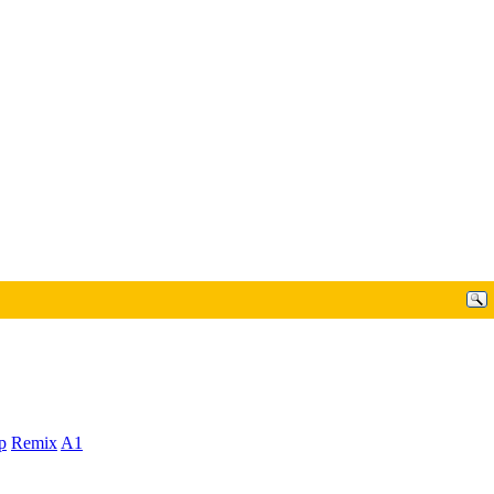
p
Remix
A1