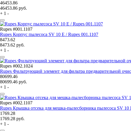
46453.86
46453.86
руб.
+
1
-
Rupes #001.1107
Rupes Корпус пылесоса SV 10 E / Rupes 001.1107
8473.62
8473.62
руб.
+
1
-
Rupes #002.1024
Rupes Фильтрующий элемент для фильтра предварительной очис
80699.46
80699.46
руб.
+
1
-
Rupes #002.1107
Rupes Крышка отсека для мешка-пылесборника пылесоса SV 10 E
1769.28
1769.28
руб.
+
1
-