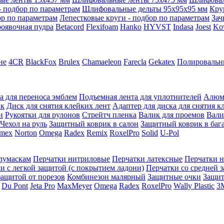
 подбор по параметрам
Шлифовальные дельты 95x95x95 мм
Кру
ор по параметрам
Лепестковые круги - подбор по параметрам
Зач
оявочная пудра
Betacord
Flexifoam
Hanko
HYVST
Indasa
Joest
Ko
не
4CR
BlackFox
Brulex
Chamaeleon
Farecla
Gekatex
Полировальн
а для переноса эмблем
Подъемная лента для уплотнителей
Алюм
ик
Диск для снятия клейких лент
Адаптер для диска для снятия к
и
Рукоятки для рулонов
Стрейтч пленка
Валик для проемов
Вали
Чехол на руль
Защитный коврик в салон
Защитный коврик в баг
mex
Norton
Omega
Radex
Remix
RoxelPro
Solid
U-Pol
олумаскам
Перчатки нитриловые
Перчатки латексные
Перчатки 
и с легкой защитой (с покрытием ладони)
Перчатки со средней 
защитой от порезов
Комбинезон малярный
Защитные очки
Защи
Du Pont
Jeta Pro
MaxMeyer
Omega
Radex
RoxelPro
Wally Plastic
3