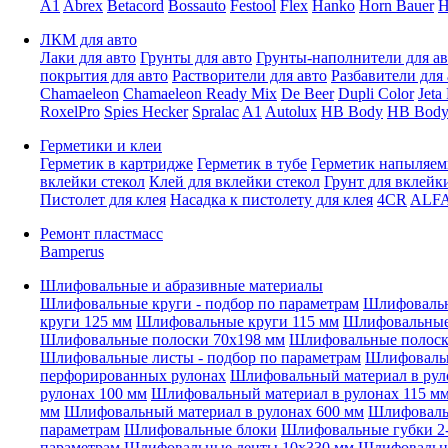
A1
Abrex
Betacord
Bossauto
Festool
Flex
Hanko
Horn Bauer
H
ЛКМ для авто
Лаки для авто
Грунты для авто
Грунты-наполнители для ав
покрытия для авто
Растворители для авто
Разбавители для 
Chamaeleon
Chamaeleon Ready Mix
De Beer
Dupli Color
Jeta
RoxelPro
Spies Hecker
Spralac
A1
Autolux
HB Body
HB Body
Герметики и клеи
Герметик в картридже
Герметик в тубе
Герметик напыляе
вклейки стекол
Клей для вклейки стекол
Грунт для вклейк
Пистолет для клея
Насадка к пистолету для клея
4CR
ALF
Ремонт пластмасс
Bamperus
Шлифовальные и абразивные материалы
Шлифовальные круги - подбор по параметрам
Шлифовальн
круги 125 мм
Шлифовальные круги 115 мм
Шлифовальные 
Шлифовальные полоски 70x198 мм
Шлифовальные полоск
Шлифовальные листы - подбор по параметрам
Шлифовальн
перфорированных рулонах
Шлифовальный материал в рул
рулонах 100 мм
Шлифовальный материал в рулонах 115 м
мм
Шлифовальный материал в рулонах 600 мм
Шлифовальн
параметрам
Шлифовальные блоки
Шлифовальные губки 2-
параметрам
Шлифовальные ленты 10x330 мм
Шлифовальн