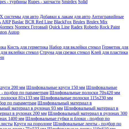
pes - турбины
Rupes - запчасти
Smirdex
Solid
X системы для авто
Добавки к лакам для авто
Антигравийные
A
ARP
Baslac
BCR Red Line
BlackFox
Brulex
Brulex Mix
Normex
Normex Готовый
Quick Line
Radex
Roberlo
Rock Paint
ton
Autop
ика
Кисть для герметика
Набор для вклейки стекол
Герметик для
 для вклейки стекол
Струна для срезки стекол
Клей для пластика
tem
руги 200 мм
Шлифовальные круги 150 мм
Шлифовальные
- подбор по параметрам
Шлифовальные полоски 70x420 мм
полоски 81x133 мм
Шлифовальные полоски 115x230 мм
бор по параметрам
Шлифовальный материал в
ный материал в рулонах 93 мм
Шлифовальный материал в
риал в рулонах 200 мм
Шлифовальный материал в рулонах 300
нах 1400 мм
Шлифовальные губки и блоки - подбор по
 листы
Круги на поролоне
Шлифовальные ленты - подбор по
ьные ленты 75x533 мм
Шлифовальные ленты 110x610 мм