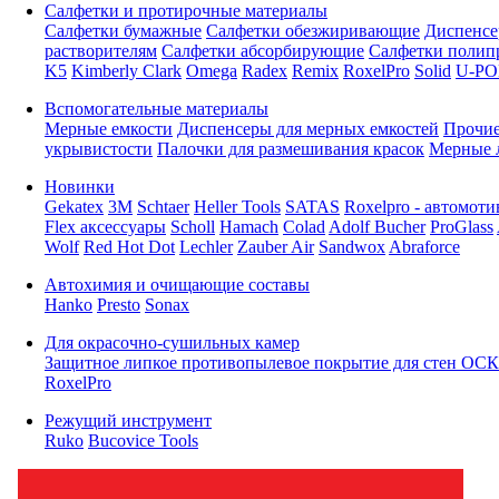
Салфетки и протирочные материалы
Салфетки бумажные
Салфетки обезжиривающие
Диспенсе
растворителям
Салфетки абсорбирующие
Салфетки полип
K5
Kimberly Clark
Omega
Radex
Remix
RoxelPro
Solid
U-PO
Вспомогательные материалы
Мерные емкости
Диспенсеры для мерных емкостей
Прочие
укрывистости
Палочки для размешивания красок
Мерные 
Новинки
Gekatex
3M
Schtaer
Heller Tools
SATAS
Roxelpro - автомоти
Flex аксессуары
Scholl
Hamach
Colad
Adolf Bucher
ProGlass
Wolf
Red Hot Dot
Lechler
Zauber Air
Sandwox
Abraforce
Автохимия и очищающие составы
Hanko
Presto
Sonax
Для окрасочно-сушильных камер
Защитное липкое противопылевое покрытие для стен ОСК
RoxelPro
Режущий инструмент
Ruko
Bucovice Tools