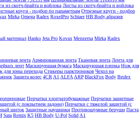
ги из скотч-брайта и войлока
Листы из скотч-брайта и войлока
истные круги - подбор по параметрам
Отрезные круги - подбор
vax
Mirka
Omega
Radex
RoxelPro
Schtaer
HB Body абразив
ый материал
Hanko
Jeta Pro
Kovax
Menzerna
Mirka
Radex
иниевая лента
Армированная лента
Тканевая лента
Лента для
лейких лент
Маскирующая бумага
Маскирующая пленка
Нож для
к для зоны перехода
Стикеры парктроников
Чехол на
ажник
Защита колес
4CR
A1
ALFA
ARP
BlackFox
Body
Brulex
неопреновые
Перчатки хлопчатобумажные
Перчатки защитные
защитой (с покрытием ладони)
Перчатки с тяжелой защитой (с
тный щиток
Защитные наушники
Противошумные беруши
Паста
M
Sata
Remix
K5
HB Body
U-Pol
Solid
A1