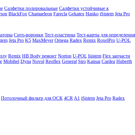
ие
Салфетки полировальные
Салфетки устойчивые к
rson
BlackFox
Chamaeleon
Farecla
Gekatex
Hanko
iSistem
Jeta Pro
заторы
Сито-воронки
Тест-пластины
Тест-карты для определения
stem
Jeta Pro
K5
MaxMeyer
Omega
Radex
Remix
RoxelPro
U-POL
аллу
Remix
HB Body ремонт
Norton
U-POL
Isistem
Flex запчасти
e
Mobihel
Dyna
Novol
Reoflex
General
Siro
Kansai
Cardea
Huberth
Потолочный фильтр для ОСК
4CR
A1
iSistem
Jeta Pro
Radex