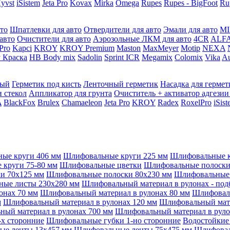
yvst
iSistem
Jeta Pro
Kovax
Mirka
Omega
Rupes
Rupes - BigFoot
Ru
то
Шпатлевки для авто
Отвердители для авто
Эмали для авто
MI
авто
Очистители для авто
Аэрозольные ЛКМ для авто
4CR
ALF
 Pro
Kapci
KROY
KROY Premium
Maston
MaxMeyer
Motip
NEXA
 Краска
HB Body mix
Sadolin
Sprint ICR
Megamix
Colomix
Vika
Au
мый
Герметик под кисть
Ленточный герметик
Насадка для гермет
и стекол
Аппликатор для грунта
Очиститель + активатор адгезии
A
BlackFox
Brulex
Chamaeleon
Jeta Pro
KROY
Radex
RoxelPro
iSis
ые круги 406 мм
Шлифовальные круги 225 мм
Шлифовальные к
круги 75-80 мм
Шлифовальные цветки
Шлифовальные полоски 
и 70x125 мм
Шлифовальные полоски 80x230 мм
Шлифовальные 
ые листы 230x280 мм
Шлифовальный материал в рулонах - под
онах 70 мм
Шлифовальный материал в рулонах 80 мм
Шлифоваль
м
Шлифовальный материал в рулонах 120 мм
Шлифовальный мате
ый материал в рулонах 700 мм
Шлифовальный материал в руло
х сторонние
Шлифовальные губки 1-но сторонние
Водостойкие
ые ленты 13x457 мм
Шлифовальные ленты 75x475 мм
Шлифовал