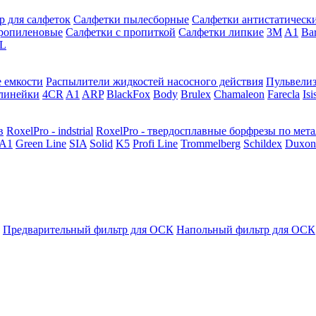
р для салфеток
Салфетки пылесборные
Салфетки антистатическ
ропиленовые
Салфетки с пропиткой
Салфетки липкие
3M
A1
Ba
L
 емкости
Распылители жидкостей насосного действия
Пульвели
линейки
4CR
A1
ARP
BlackFox
Body
Brulex
Chamaleon
Farecla
Isi
в
RoxelPro - indstrial
RoxelPro - твердосплавные борфрезы по мет
A1
Green Line
SIA
Solid
K5
Profi Line
Trommelberg
Schildex
Duxon
Предварительный фильтр для ОСК
Напольный фильтр для ОСК