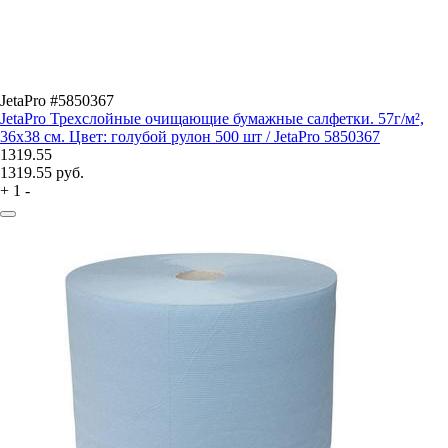
JetaPro #5850367
JetaPro Трехслойные очищающие бумажные салфетки. 57г/м²,
36х38 см. Цвет: голубой рулон 500 шт / JetaPro 5850367
1319.55
1319.55
руб.
+
1
-