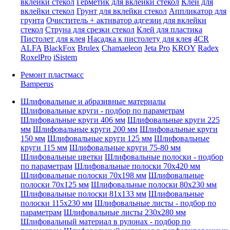
вклейки стекол
Герметик для вклейки стекол
Клей для
вклейки стекол
Грунт для вклейки стекол
Аппликатор для
грунта
Очиститель + активатор адгезии для вклейки
стекол
Струна для срезки стекол
Клей для пластика
Пистолет для клея
Насадка к пистолету для клея
4CR
ALFA
BlackFox
Brulex
Chamaeleon
Jeta Pro
KROY
Radex
RoxelPro
iSistem
Ремонт пластмасс
Bamperus
Шлифовальные и абразивные материалы
Шлифовальные круги - подбор по параметрам
Шлифовальные круги 406 мм
Шлифовальные круги 225
мм
Шлифовальные круги 200 мм
Шлифовальные круги
150 мм
Шлифовальные круги 125 мм
Шлифовальные
круги 115 мм
Шлифовальные круги 75-80 мм
Шлифовальные цветки
Шлифовальные полоски - подбор
по параметрам
Шлифовальные полоски 70x420 мм
Шлифовальные полоски 70x198 мм
Шлифовальные
полоски 70x125 мм
Шлифовальные полоски 80x230 мм
Шлифовальные полоски 81x133 мм
Шлифовальные
полоски 115x230 мм
Шлифовальные листы - подбор по
параметрам
Шлифовальные листы 230x280 мм
Шлифовальный материал в рулонах - подбор по