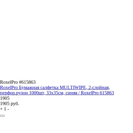
RoxelPro #615863
RoxelPro Бумажная салфетка MULTIWIPE, 2-слойная,
перфор.рулон 1000шт, 33х35см, синяя / RoxelPro 615863
1905
1905
руб.
+
1
-