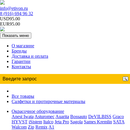
info@etivon.ru
8 (916) 694 96 32
USD95.00
EUR95.00
Показать меню
О магазине
Бренды
Доставка и оплата
Гарантии
Контакты
Все товары
Салфетки и протирочные материалы
Окрасочное оборудование
Anest Iwata
Asturomec
Auarita
Bossauto
DeVILBISS
Graco
HYVST
iSistem
Italco
Jeta Pro
Sagola
Sames Kremlin
SATA
Walcom
Zip
Remix
A1