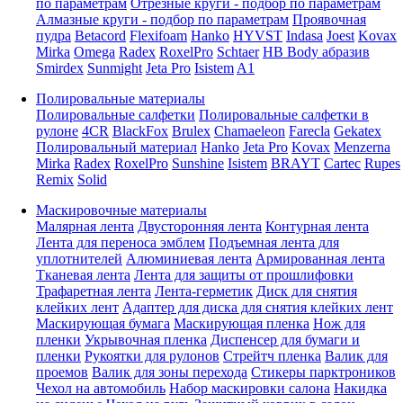
по параметрам
Отрезные круги - подбор по параметрам
Алмазные круги - подбор по параметрам
Проявочная
пудра
Betacord
Flexifoam
Hanko
HYVST
Indasa
Joest
Kovax
Mirka
Omega
Radex
RoxelPro
Schtaer
HB Body абразив
Smirdex
Sunmight
Jeta Pro
Isistem
A1
Полировальные материалы
Полировальные салфетки
Полировальные салфетки в
рулоне
4CR
BlackFox
Brulex
Chamaeleon
Farecla
Gekatex
Полировальный материал
Hanko
Jeta Pro
Kovax
Menzerna
Mirka
Radex
RoxelPro
Sunshine
Isistem
BRAYT
Cartec
Rupes
Remix
Solid
Маскировочные материалы
Малярная лента
Двусторонняя лента
Контурная лента
Лента для переноса эмблем
Подъемная лента для
уплотнителей
Алюминиевая лента
Армированная лента
Тканевая лента
Лента для защиты от прошлифовки
Трафаретная лента
Лента-герметик
Диск для снятия
клейких лент
Адаптер для диска для снятия клейких лент
Маскирующая бумага
Маскирующая пленка
Нож для
пленки
Укрывочная пленка
Диспенсер для бумаги и
пленки
Рукоятки для рулонов
Стрейтч пленка
Валик для
проемов
Валик для зоны перехода
Стикеры парктроников
Чехол на автомобиль
Набор маскировки салона
Накидка