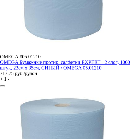
OMEGA #05.01210
OMEGA Бумажные протир. салфетки EXPERT - 2 слоя, 1000
штук, 23см х 35см, СИНИЙ / OMEGA 05.01210
717.75
руб./рулон
+
1
-