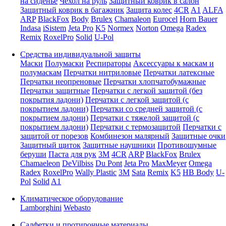
на сиденье
Чехол на руль
Защитный коврик в салон
Защитный коврик в багажник
Защита колес
4CR
A1
ALFA
ARP
BlackFox
Body
Brulex
Chamaleon
Eurocel
Horn Bauer
Indasa
iSistem
Jeta Pro
K5
Normex
Norton
Omega
Radex
Remix
RoxelPro
Solid
U-Pol
Средства индивидуальной защиты
Маски
Полумаски
Респираторы
Аксессуары к маскам и
полумаскам
Перчатки нитриловые
Перчатки латексные
Перчатки неопреновые
Перчатки хлопчатобумажные
Перчатки защитные
Перчатки с легкой защитой (без
покрытия ладони)
Перчатки с легкой защитой (с
покрытием ладони)
Перчатки со средней защитой (с
покрытием ладони)
Перчатки с тяжелой защитой (с
покрытием ладони)
Перчатки с термозащитой
Перчатки с
защитой от порезов
Комбинезон малярный
Защитные очки
Защитный щиток
Защитные наушники
Противошумные
беруши
Паста для рук
3M
4CR
ARP
BlackFox
Brulex
Chamaeleon
DeVilbiss
Du Pont
Jeta Pro
MaxMeyer
Omega
Radex
RoxelPro
Wally Plastic
3M
Sata
Remix
K5
HB Body
U-
Pol
Solid
A1
Климатическое оборудование
Lamborghini
Webasto
Салфетки и протирочные материалы