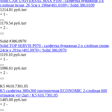
Solid CAR UNIVERSAL MAX P109 - салфетка бумажная 3-х
слойная белая, 26,5см x 190м(401.0109) / Solid 386.0109
1214.81
руб./шт
+
1
-
1179.54
руб./шт
+
2
-
Solid #386.0970
Solid TOP SERVIS P970 - салфетка бумажная 2-х слойная синяя,
24см x 291м (401.0970) / Solid 386.0970
1119.10
руб./шт
+
1
-
1086.61
руб./шт
+
2
-
K5 #610.7301.05
K5 салфетка 380x360 протирочная ECONOMIC 2-слойная 600
отрывов уп=2шт / K5 610.7301.05
1485.00
руб./шт
+
2
-