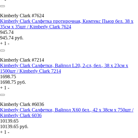
Kimberly Clark #7624
Kimberly Clark Салфетка протирочная, Кимтекс Пьюр бел. 38 x
35см x 35шт / Kimberly Clark 7624
945.74
945.74
руб.
+
1
-
Kimberly Clark #7214
Kimberly Clark Салфетки, Вайпол L20, 2-сл, бел., 38 x 23см x
1500шт / Kimberly Clark 7214
1698.75
1698.75
руб.
+
1
-
Kimberly Clark #6036
Kimberly Clark Салфетки, Вайпол Х60 бел., 42 x 38см x 750шт /
Kimberly Clark 6036
10139.65
10139.65
руб.
+
1
-