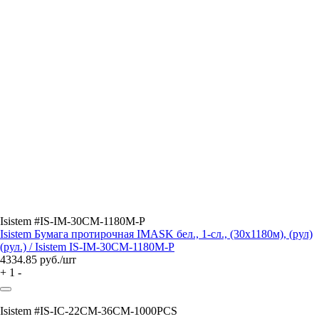
Isistem #IS-IM-30СМ-1180M-Р
Isistem Бумага протирочная IMASK бел., 1-сл., (30x1180м), (рул)
(рул.) / Isistem IS-IM-30СМ-1180M-Р
4334.85
руб./шт
+
1
-
Isistem #IS-IC-22CM-36CM-1000PCS