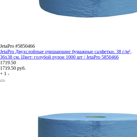
JetaPro #5850466
JetaPro Двухслойные очищающие бумажные салфетки. 38 г/м²,
36х38 см. Цвет: голубой рулон 1000 шт / JetaPro 5850466
1719.50
1719.50
руб.
+
1
-