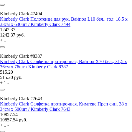
Kimberly Clark #7494
Kimberly Clark Полотенца для рук, Вайпол L10 бел., гол, 18,5 x
38см x 630шт / Kimberly Clark 7494
1242.37
1242.37
руб.
+
1
-
Kimberly Clark #8387
Kimberly Clark Салфетка протирочная, Вайпол Х70 бел., 31,5 x
36см x 76шт / Kimberly Clark 8387
515.20
515.20
руб.
+
1
-
Kimberly Clark #7643
Kimberly Clark Салфетка протирочная, Кимтекс Преп син. 38 x
34см x 500шт / Kimberly Clark 7643
10857.54
10857.54
руб.
+
1
-