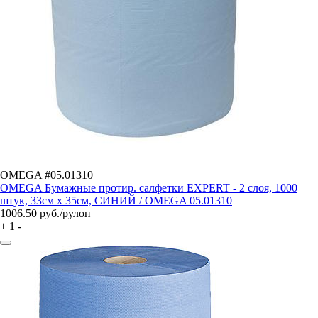
OMEGA #05.01310
OMEGA Бумажные протир. cалфетки EXPERT - 2 слоя, 1000
штук, 33см х 35см, СИНИЙ / OMEGA 05.01310
1006.50
руб./рулон
+
1
-