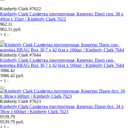
Kimberly Clark #7622
Kimberly Clark Салфетка протирочная, Кимтекс Преп син. 38 x
49см x 35шт / Kimberly Clark 7622
962.11
962.11
руб.
+
1
-
Kimberly Clark #7644
Kimberly Clark Салфетка протирочная, Кимтекс Преп син.,
коробка BRAG Box 30,7 x 42,6см x 160шт / Kimberly Clark 7644
3986.42
3986.42
руб.
+
1
-
Kimberly Clark #7623
Kimberly Clark Салфетка протирочная, Кимтекс Пьюр бел. 34 x
38см x 600шт / Kimberly Clark 7623
9539.79
9539.79
руб.
+
1
-