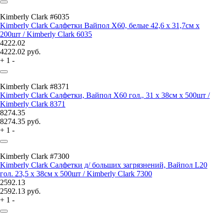
Kimberly Clark #6035
Kimberly Clark Салфетки Вайпол Х60, белые 42,6 x 31,7см x
200шт / Kimberly Clark 6035
4222.02
4222.02
руб.
+
1
-
Kimberly Clark #8371
Kimberly Clark Салфетки, Вайпол Х60 гол., 31 x 38см x 500шт /
Kimberly Clark 8371
8274.35
8274.35
руб.
+
1
-
Kimberly Clark #7300
Kimberly Clark Салфетки д/ больших загрязнений, Вайпол L20
гол. 23,5 x 38см x 500шт / Kimberly Clark 7300
2592.13
2592.13
руб.
+
1
-