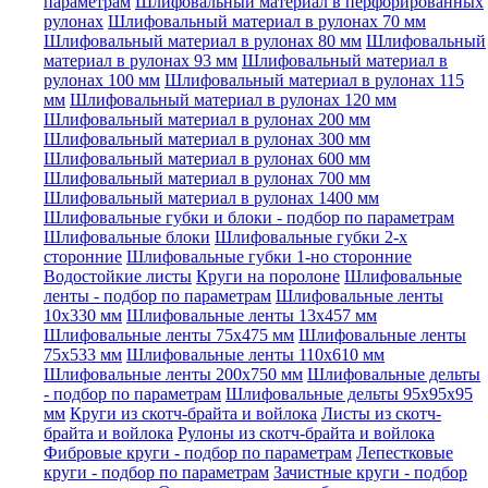
параметрам
Шлифовальный материал в перфорированных
рулонах
Шлифовальный материал в рулонах 70 мм
Шлифовальный материал в рулонах 80 мм
Шлифовальный
материал в рулонах 93 мм
Шлифовальный материал в
рулонах 100 мм
Шлифовальный материал в рулонах 115
мм
Шлифовальный материал в рулонах 120 мм
Шлифовальный материал в рулонах 200 мм
Шлифовальный материал в рулонах 300 мм
Шлифовальный материал в рулонах 600 мм
Шлифовальный материал в рулонах 700 мм
Шлифовальный материал в рулонах 1400 мм
Шлифовальные губки и блоки - подбор по параметрам
Шлифовальные блоки
Шлифовальные губки 2-х
сторонние
Шлифовальные губки 1-но сторонние
Водостойкие листы
Круги на поролоне
Шлифовальные
ленты - подбор по параметрам
Шлифовальные ленты
10x330 мм
Шлифовальные ленты 13x457 мм
Шлифовальные ленты 75x475 мм
Шлифовальные ленты
75x533 мм
Шлифовальные ленты 110x610 мм
Шлифовальные ленты 200x750 мм
Шлифовальные дельты
- подбор по параметрам
Шлифовальные дельты 95x95x95
мм
Круги из скотч-брайта и войлока
Листы из скотч-
брайта и войлока
Рулоны из скотч-брайта и войлока
Фибровые круги - подбор по параметрам
Лепестковые
круги - подбор по параметрам
Зачистные круги - подбор