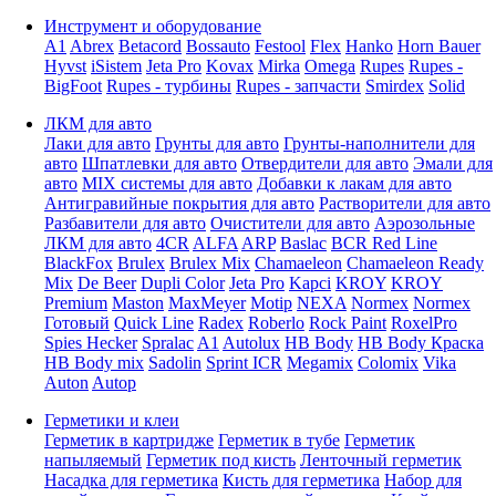
Инструмент и оборудование
A1
Abrex
Betacord
Bossauto
Festool
Flex
Hanko
Horn Bauer
Hyvst
iSistem
Jeta Pro
Kovax
Mirka
Omega
Rupes
Rupes -
BigFoot
Rupes - турбины
Rupes - запчасти
Smirdex
Solid
ЛКМ для авто
Лаки для авто
Грунты для авто
Грунты-наполнители для
авто
Шпатлевки для авто
Отвердители для авто
Эмали для
авто
MIX системы для авто
Добавки к лакам для авто
Антигравийные покрытия для авто
Растворители для авто
Разбавители для авто
Очистители для авто
Аэрозольные
ЛКМ для авто
4CR
ALFA
ARP
Baslac
BCR Red Line
BlackFox
Brulex
Brulex Mix
Chamaeleon
Chamaeleon Ready
Mix
De Beer
Dupli Color
Jeta Pro
Kapci
KROY
KROY
Premium
Maston
MaxMeyer
Motip
NEXA
Normex
Normex
Готовый
Quick Line
Radex
Roberlo
Rock Paint
RoxelPro
Spies Hecker
Spralac
A1
Autolux
HB Body
HB Body Краска
HB Body mix
Sadolin
Sprint ICR
Megamix
Colomix
Vika
Auton
Autop
Герметики и клеи
Герметик в картридже
Герметик в тубе
Герметик
напыляемый
Герметик под кисть
Ленточный герметик
Насадка для герметика
Кисть для герметика
Набор для