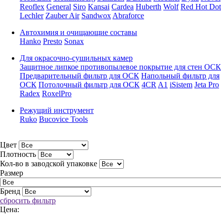
Reoflex
General
Siro
Kansai
Cardea
Huberth
Wolf
Red Hot Dot
Lechler
Zauber Air
Sandwox
Abraforce
Автохимия и очищающие составы
Hanko
Presto
Sonax
Для окрасочно-сушильных камер
Защитное липкое противопылевое покрытие для стен ОСК
Предварительный фильтр для ОСК
Напольный фильтр для
ОСК
Потолочный фильтр для ОСК
4CR
A1
iSistem
Jeta Pro
Radex
RoxelPro
Режущий инструмент
Ruko
Bucovice Tools
Цвет
Плотность
Кол-во в заводской упаковке
Размер
Бренд
сбросить фильтр
Цена: