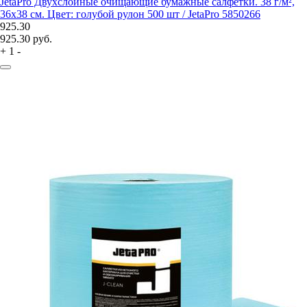
JetaPro Двухслойные очищающие бумажные салфетки. 38 г/м²,
36х38 см. Цвет: голубой рулон 500 шт / JetaPro 5850266
925.30
925.30
руб.
+
1
-