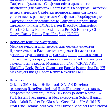
Салфетки бумажные
Салфетки обезжиривающие
Диспенсер для салфеток
Салфетки пылесборные
Салфетки
антистатические
Салфетки полировальные
Салфетки
устойчивые к растворителям
Салфетки абсорбирующие
Салфетки полипропиленовые
Салфетки с пропиткой
Салфетки липкие
3M
A1
Barson
BlackFox
Chamaeleon
Farecla
Gekatex
Hanko
iSistem
Jeta Pro
K5
Kimberly Clark
Omega
Radex
Remix
RoxelPro
Solid
U-POL
Вспомогательные материалы
Мерные емкости
Диспенсеры для мерных емкостей
Прочие емкости
Распылители жидкостей насосного
действия
Пульвелизаторы
Сито-воронки
Тест-пластины
Тест-карты для определения укрывистости
Палочки для
размешивания красок
Мерные линейки
4CR
A1
ARP
BlackFox
Body
Brulex
Chamaleon
Farecla
Isistem
Jeta Pro
K5
MaxMeyer
Omega
Radex
Remix
RoxelPro
U-POL
Новинки
Gekatex
3M
Schtaer
Heller Tools
SATAS
Roxelpro -
автомотив
RoxelPro - indstrial
RoxelPro - твердосплавные
борфрезы по металлу
Remix
HB Body ремонт
Norton
U-
POL
Isistem
Flex запчасти
Flex аксессуары
Scholl
Hamach
Colad
Adolf Bucher
ProGlass
A1
Green Line
SIA
Solid
K5
Profi Line
Trommelberg
Schildex
Duxone
Mobihel
Dyna
Novol