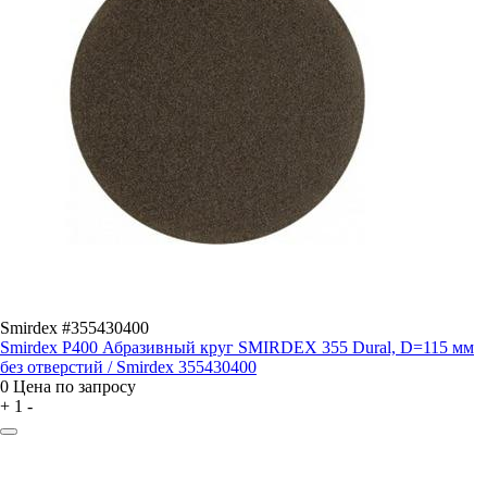
Smirdex #355430400
Smirdex P400 Абразивный круг SMIRDEX 355 Dural, D=115 мм
без отверстий / Smirdex 355430400
0
Цена по запросу
+
1
-