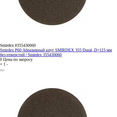
Smirdex #355430060
Smirdex P60 Абразивный круг SMIRDEX 355 Dural, D=115 мм
без отверстий / Smirdex 355430060
0
Цена по запросу
+
1
-