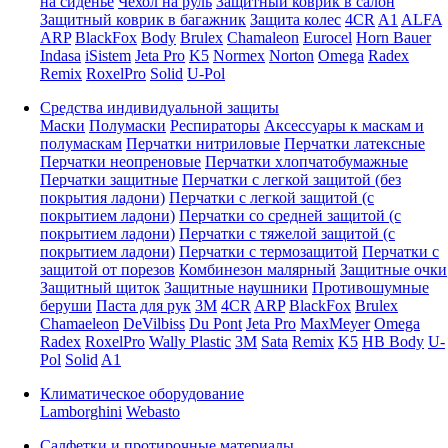
на сиденье
Чехол на руль
Защитный коврик в салон
Защитный коврик в багажник
Защита колес
4CR
A1
ALFA
ARP
BlackFox
Body
Brulex
Chamaleon
Eurocel
Horn Bauer
Indasa
iSistem
Jeta Pro
K5
Normex
Norton
Omega
Radex
Remix
RoxelPro
Solid
U-Pol
Средства индивидуальной защиты
Маски
Полумаски
Респираторы
Аксессуары к маскам и
полумаскам
Перчатки нитриловые
Перчатки латексные
Перчатки неопреновые
Перчатки хлопчатобумажные
Перчатки защитные
Перчатки с легкой защитой (без
покрытия ладони)
Перчатки с легкой защитой (с
покрытием ладони)
Перчатки со средней защитой (с
покрытием ладони)
Перчатки с тяжелой защитой (с
покрытием ладони)
Перчатки с термозащитой
Перчатки с
защитой от порезов
Комбинезон малярный
Защитные очки
Защитный щиток
Защитные наушники
Противошумные
беруши
Паста для рук
3M
4CR
ARP
BlackFox
Brulex
Chamaeleon
DeVilbiss
Du Pont
Jeta Pro
MaxMeyer
Omega
Radex
RoxelPro
Wally Plastic
3M
Sata
Remix
K5
HB Body
U-
Pol
Solid
A1
Климатическое оборудование
Lamborghini
Webasto
Салфетки и протирочные материалы