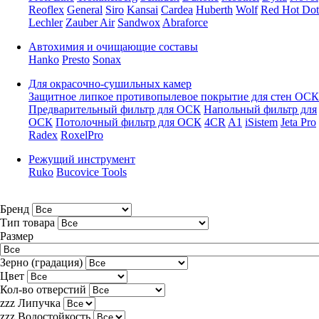
Reoflex
General
Siro
Kansai
Cardea
Huberth
Wolf
Red Hot Dot
Lechler
Zauber Air
Sandwox
Abraforce
Автохимия и очищающие составы
Hanko
Presto
Sonax
Для окрасочно-сушильных камер
Защитное липкое противопылевое покрытие для стен ОСК
Предварительный фильтр для ОСК
Напольный фильтр для
ОСК
Потолочный фильтр для ОСК
4CR
A1
iSistem
Jeta Pro
Radex
RoxelPro
Режущий инструмент
Ruko
Bucovice Tools
Бренд
Тип товара
Размер
Зерно (градация)
Цвет
Кол-во отверстий
zzz Липучка
zzz Водостойкость