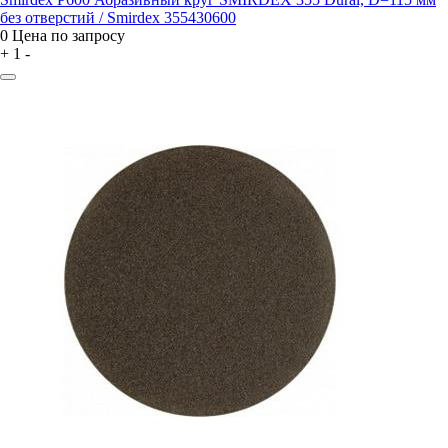
без отверстий / Smirdex 355430600
0
Цена по запросу
+
1
-