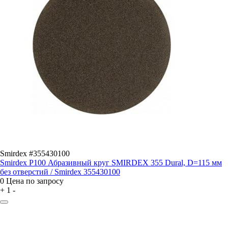
Smirdex #355430100
Smirdex P100 Абразивный круг SMIRDEX 355 Dural, D=115 мм
без отверстий / Smirdex 355430100
0
Цена по запросу
+
1
-