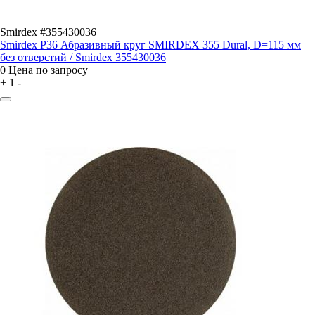
Smirdex #355430036
Smirdex P36 Абразивный круг SMIRDEX 355 Dural, D=115 мм
без отверстий / Smirdex 355430036
0
Цена по запросу
+
1
-