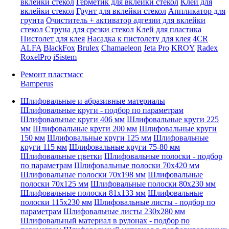
вклейки стекол
Герметик для вклейки стекол
Клей для
вклейки стекол
Грунт для вклейки стекол
Аппликатор для
грунта
Очиститель + активатор адгезии для вклейки
стекол
Струна для срезки стекол
Клей для пластика
Пистолет для клея
Насадка к пистолету для клея
4CR
ALFA
BlackFox
Brulex
Chamaeleon
Jeta Pro
KROY
Radex
RoxelPro
iSistem
Ремонт пластмасс
Bamperus
Шлифовальные и абразивные материалы
Шлифовальные круги - подбор по параметрам
Шлифовальные круги 406 мм
Шлифовальные круги 225
мм
Шлифовальные круги 200 мм
Шлифовальные круги
150 мм
Шлифовальные круги 125 мм
Шлифовальные
круги 115 мм
Шлифовальные круги 75-80 мм
Шлифовальные цветки
Шлифовальные полоски - подбор
по параметрам
Шлифовальные полоски 70x420 мм
Шлифовальные полоски 70x198 мм
Шлифовальные
полоски 70x125 мм
Шлифовальные полоски 80x230 мм
Шлифовальные полоски 81x133 мм
Шлифовальные
полоски 115x230 мм
Шлифовальные листы - подбор по
параметрам
Шлифовальные листы 230x280 мм
Шлифовальный материал в рулонах - подбор по