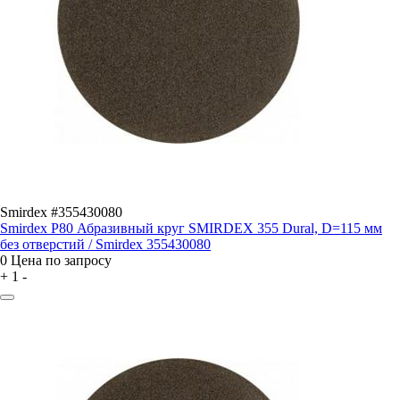
Smirdex #355430080
Smirdex P80 Абразивный круг SMIRDEX 355 Dural, D=115 мм
без отверстий / Smirdex 355430080
0
Цена по запросу
+
1
-