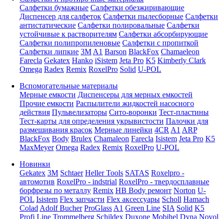
Салфетки бумажные
Салфетки обезжиривающие
Диспенсер для салфеток
Салфетки пылесборные
Салфетки
антистатические
Салфетки полировальные
Салфетки
устойчивые к растворителям
Салфетки абсорбирующие
Салфетки полипропиленовые
Салфетки с пропиткой
Салфетки липкие
3M
A1
Barson
BlackFox
Chamaeleon
Farecla
Gekatex
Hanko
iSistem
Jeta Pro
K5
Kimberly Clark
Omega
Radex
Remix
RoxelPro
Solid
U-POL
Вспомогательные материалы
Мерные емкости
Диспенсеры для мерных емкостей
Прочие емкости
Распылители жидкостей насосного
действия
Пульвелизаторы
Сито-воронки
Тест-пластины
Тест-карты для определения укрывистости
Палочки для
размешивания красок
Мерные линейки
4CR
A1
ARP
BlackFox
Body
Brulex
Chamaleon
Farecla
Isistem
Jeta Pro
K5
MaxMeyer
Omega
Radex
Remix
RoxelPro
U-POL
Новинки
Gekatex
3M
Schtaer
Heller Tools
SATAS
Roxelpro -
автомотив
RoxelPro - indstrial
RoxelPro - твердосплавные
борфрезы по металлу
Remix
HB Body ремонт
Norton
U-
POL
Isistem
Flex запчасти
Flex аксессуары
Scholl
Hamach
Colad
Adolf Bucher
ProGlass
A1
Green Line
SIA
Solid
K5
Profi Line
Trommelberg
Schildex
Duxone
Mobihel
Dyna
Novol