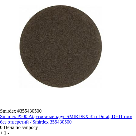
Smirdex #355430500
Smirdex P500 Абразивный круг SMIRDEX 355 Dural, D=115 мм
без отверстий / Smirdex 355430500
0
Цена по запросу
+
1
-