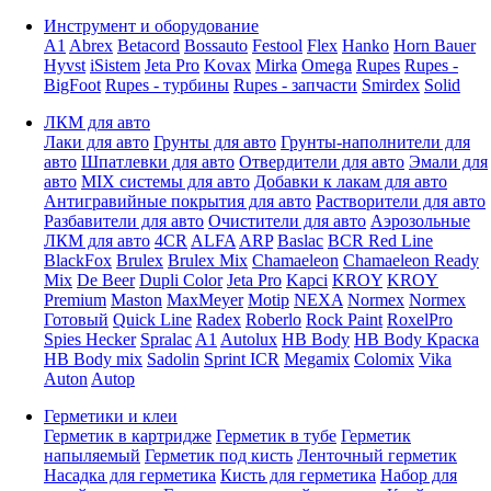
Инструмент и оборудование
A1
Abrex
Betacord
Bossauto
Festool
Flex
Hanko
Horn Bauer
Hyvst
iSistem
Jeta Pro
Kovax
Mirka
Omega
Rupes
Rupes -
BigFoot
Rupes - турбины
Rupes - запчасти
Smirdex
Solid
ЛКМ для авто
Лаки для авто
Грунты для авто
Грунты-наполнители для
авто
Шпатлевки для авто
Отвердители для авто
Эмали для
авто
MIX системы для авто
Добавки к лакам для авто
Антигравийные покрытия для авто
Растворители для авто
Разбавители для авто
Очистители для авто
Аэрозольные
ЛКМ для авто
4CR
ALFA
ARP
Baslac
BCR Red Line
BlackFox
Brulex
Brulex Mix
Chamaeleon
Chamaeleon Ready
Mix
De Beer
Dupli Color
Jeta Pro
Kapci
KROY
KROY
Premium
Maston
MaxMeyer
Motip
NEXA
Normex
Normex
Готовый
Quick Line
Radex
Roberlo
Rock Paint
RoxelPro
Spies Hecker
Spralac
A1
Autolux
HB Body
HB Body Краска
HB Body mix
Sadolin
Sprint ICR
Megamix
Colomix
Vika
Auton
Autop
Герметики и клеи
Герметик в картридже
Герметик в тубе
Герметик
напыляемый
Герметик под кисть
Ленточный герметик
Насадка для герметика
Кисть для герметика
Набор для