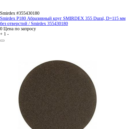
Smirdex #355430180
Smirdex P180 Абразивный круг SMIRDEX 355 Dural, D=115 мм
без отверстий / Smirdex 355430180
0
Цена по запросу
+
1
-