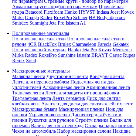
по параметрам
Отрезные круги - подбор по параметрам
Алмазные круги - подбор по параметрам
Проявочная
пудра
Betacord
Flexifoam
Hanko
HYVST
Indasa
Joest
Kovax
Mirka
Omega
Radex
RoxelPro
Schtaer
HB Body абразив
Smirdex
Sunmight
Jeta Pro
Isistem
A1
Полировальные материалы
Полировальные салфетки
Полировальные салфетки в
рулоне
4CR
BlackFox
Brulex
Chamaeleon
Farecla
Gekatex
Полировальный материал
Hanko
Jeta Pro
Kovax
Menzerna
Mirka
Radex
RoxelPro
Sunshine
Isistem
BRAYT
Cartec
Rupes
Remix
Solid
Маскировочные материалы
Малярная лента
Двусторонняя лента
Контурная лента
Лента для переноса эмблем
Подъемная лента для
уплотнителей
Алюминиевая лента
Армированная лента
Тканевая лента
Лента для защиты от прошлифовки
Трафаретная лента
Лента-герметик
Диск для снятия
клейких лент
Адаптер для диска для снятия клейких лент
Маскирующая бумага
Маскирующая пленка
Нож для
пленки
Укрывочная пленка
Диспенсер для бумаги и
пленки
Рукоятки для рулонов
Стрейтч пленка
Валик для
проемов
Валик для зоны перехода
Стикеры парктроников
Чехол на автомобиль
Набор маскировки салона
Накидка