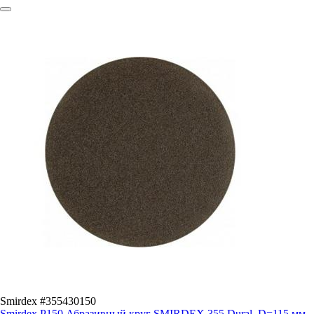
Smirdex #355430150
Smirdex P150 Абразивный круг SMIRDEX 355 Dural, D=115 мм