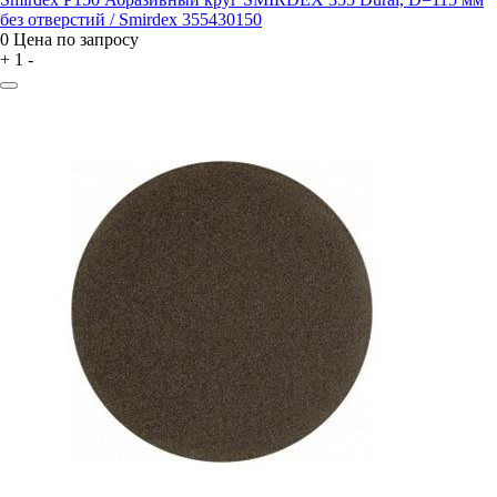
без отверстий / Smirdex 355430150
0
Цена по запросу
+
1
-