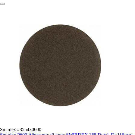
Smirdex #355430600
Smirdex P600 Абразивный круг SMIRDEX 355 Dural, D=115 мм