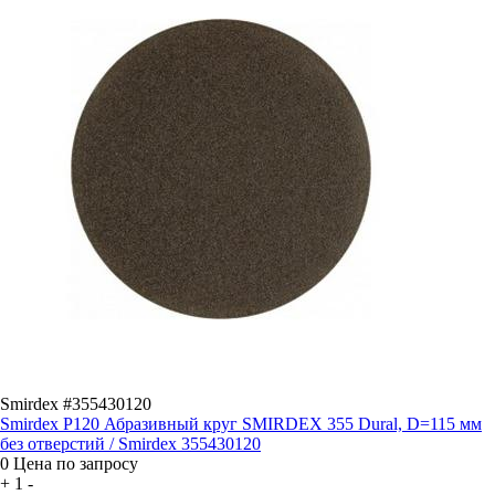
Smirdex #355430120
Smirdex P120 Абразивный круг SMIRDEX 355 Dural, D=115 мм
без отверстий / Smirdex 355430120
0
Цена по запросу
+
1
-