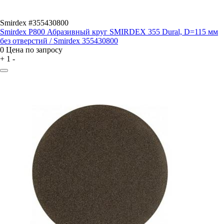
Smirdex #355430800
Smirdex P800 Абразивный круг SMIRDEX 355 Dural, D=115 мм
без отверстий / Smirdex 355430800
0
Цена по запросу
+
1
-