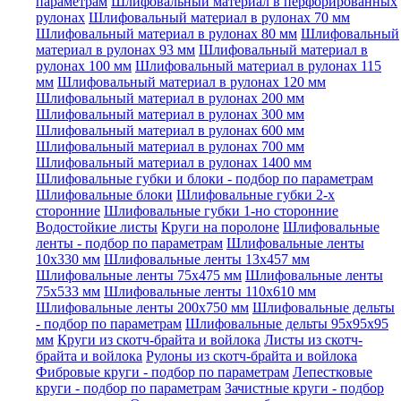
параметрам
Шлифовальный материал в перфорированных
рулонах
Шлифовальный материал в рулонах 70 мм
Шлифовальный материал в рулонах 80 мм
Шлифовальный
материал в рулонах 93 мм
Шлифовальный материал в
рулонах 100 мм
Шлифовальный материал в рулонах 115
мм
Шлифовальный материал в рулонах 120 мм
Шлифовальный материал в рулонах 200 мм
Шлифовальный материал в рулонах 300 мм
Шлифовальный материал в рулонах 600 мм
Шлифовальный материал в рулонах 700 мм
Шлифовальный материал в рулонах 1400 мм
Шлифовальные губки и блоки - подбор по параметрам
Шлифовальные блоки
Шлифовальные губки 2-х
сторонние
Шлифовальные губки 1-но сторонние
Водостойкие листы
Круги на поролоне
Шлифовальные
ленты - подбор по параметрам
Шлифовальные ленты
10x330 мм
Шлифовальные ленты 13x457 мм
Шлифовальные ленты 75x475 мм
Шлифовальные ленты
75x533 мм
Шлифовальные ленты 110x610 мм
Шлифовальные ленты 200x750 мм
Шлифовальные дельты
- подбор по параметрам
Шлифовальные дельты 95x95x95
мм
Круги из скотч-брайта и войлока
Листы из скотч-
брайта и войлока
Рулоны из скотч-брайта и войлока
Фибровые круги - подбор по параметрам
Лепестковые
круги - подбор по параметрам
Зачистные круги - подбор