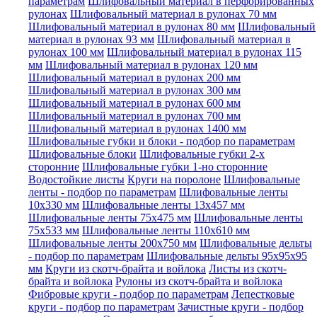
параметрам
Шлифовальный материал в перфорированных
рулонах
Шлифовальный материал в рулонах 70 мм
Шлифовальный материал в рулонах 80 мм
Шлифовальный
материал в рулонах 93 мм
Шлифовальный материал в
рулонах 100 мм
Шлифовальный материал в рулонах 115
мм
Шлифовальный материал в рулонах 120 мм
Шлифовальный материал в рулонах 200 мм
Шлифовальный материал в рулонах 300 мм
Шлифовальный материал в рулонах 600 мм
Шлифовальный материал в рулонах 700 мм
Шлифовальный материал в рулонах 1400 мм
Шлифовальные губки и блоки - подбор по параметрам
Шлифовальные блоки
Шлифовальные губки 2-х
сторонние
Шлифовальные губки 1-но сторонние
Водостойкие листы
Круги на поролоне
Шлифовальные
ленты - подбор по параметрам
Шлифовальные ленты
10x330 мм
Шлифовальные ленты 13x457 мм
Шлифовальные ленты 75x475 мм
Шлифовальные ленты
75x533 мм
Шлифовальные ленты 110x610 мм
Шлифовальные ленты 200x750 мм
Шлифовальные дельты
- подбор по параметрам
Шлифовальные дельты 95x95x95
мм
Круги из скотч-брайта и войлока
Листы из скотч-
брайта и войлока
Рулоны из скотч-брайта и войлока
Фибровые круги - подбор по параметрам
Лепестковые
круги - подбор по параметрам
Зачистные круги - подбор