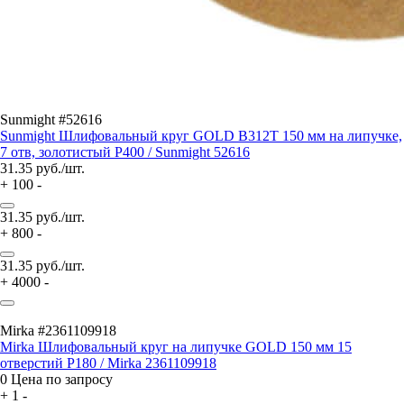
Sunmight #52616
Sunmight Шлифовальный круг GOLD B312T 150 мм на липучке,
7 отв, золотистый P400 / Sunmight 52616
31.35
руб./шт.
+
100
-
31.35
руб./шт.
+
800
-
31.35
руб./шт.
+
4000
-
Mirka #2361109918
Mirka Шлифовальный круг на липучке GOLD 150 мм 15
отверстий P180 / Mirka 2361109918
0
Цена по запросу
+
1
-