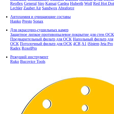
Reoflex
General
Siro
Kansai
Cardea
Huberth
Wolf
Red Hot Dot
Lechler
Zauber Air
Sandwox
Abraforce
Автохимия и очищающие составы
Hanko
Presto
Sonax
Для окрасочно-сушильных камер
Защитное липкое противопылевое покрытие для стен ОСК
Предварительный фильтр для ОСК
Напольный фильтр для
ОСК
Потолочный фильтр для ОСК
4CR
A1
iSistem
Jeta Pro
Radex
RoxelPro
Режущий инструмент
Ruko
Bucovice Tools