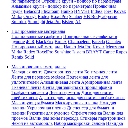
по параметрам
Отрезные круги - подбор по параметрам
Алмазные круги - подбор по параметрам
Проявочная
пудра
Betacord
Flexifoam
Hanko
HYVST
Indasa
Joest
Kovax
Mirka
Omega
Radex
RoxelPro
Schtaer
HB Body абразив
Smirdex
Sunmight
Jeta Pro
Isistem
A1
Полировальные материалы
Полировальные салфетки
Полировальные салфетки в
рулоне
4CR
BlackFox
Brulex
Chamaeleon
Farecla
Gekatex
Полировальный материал
Hanko
Jeta Pro
Kovax
Menzerna
Mirka
Radex
RoxelPro
Sunshine
Isistem
BRAYT
Cartec
Rupes
Remix
Solid
Маскировочные материалы
Малярная лента
Двусторонняя лента
Контурная лента
Лента для переноса эмблем
Подъемная лента для
уплотнителей
Алюминиевая лента
Армированная лента
Тканевая лента
Лента для защиты от прошлифовки
Трафаретная лента
Лента-герметик
Диск для снятия
клейких лент
Адаптер для диска для снятия клейких лент
Маскирующая бумага
Маскирующая пленка
Нож для
пленки
Укрывочная пленка
Диспенсер для бумаги и
пленки
Рукоятки для рулонов
Стрейтч пленка
Валик для
проемов
Валик для зоны перехода
Стикеры парктроников
Чехол на автомобиль
Набор маскировки салона
Накидка