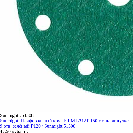
Sunmight #51308
Sunmight Шлифовальный круг FILM L312T 150 мм на липучке,
9 отв, зелёный P120 / Sunmight 51308
47.50
руб./шт.