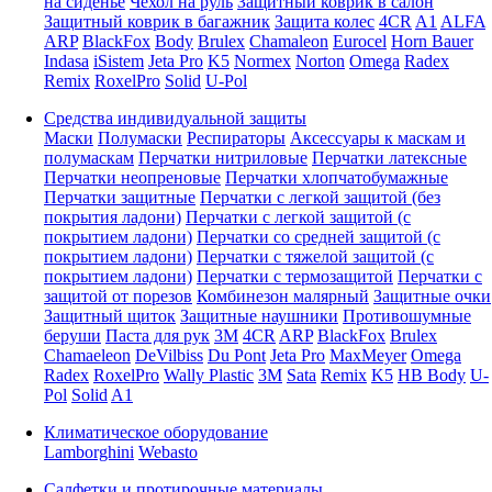
на сиденье
Чехол на руль
Защитный коврик в салон
Защитный коврик в багажник
Защита колес
4CR
A1
ALFA
ARP
BlackFox
Body
Brulex
Chamaleon
Eurocel
Horn Bauer
Indasa
iSistem
Jeta Pro
K5
Normex
Norton
Omega
Radex
Remix
RoxelPro
Solid
U-Pol
Средства индивидуальной защиты
Маски
Полумаски
Респираторы
Аксессуары к маскам и
полумаскам
Перчатки нитриловые
Перчатки латексные
Перчатки неопреновые
Перчатки хлопчатобумажные
Перчатки защитные
Перчатки с легкой защитой (без
покрытия ладони)
Перчатки с легкой защитой (с
покрытием ладони)
Перчатки со средней защитой (с
покрытием ладони)
Перчатки с тяжелой защитой (с
покрытием ладони)
Перчатки с термозащитой
Перчатки с
защитой от порезов
Комбинезон малярный
Защитные очки
Защитный щиток
Защитные наушники
Противошумные
беруши
Паста для рук
3M
4CR
ARP
BlackFox
Brulex
Chamaeleon
DeVilbiss
Du Pont
Jeta Pro
MaxMeyer
Omega
Radex
RoxelPro
Wally Plastic
3M
Sata
Remix
K5
HB Body
U-
Pol
Solid
A1
Климатическое оборудование
Lamborghini
Webasto
Салфетки и протирочные материалы