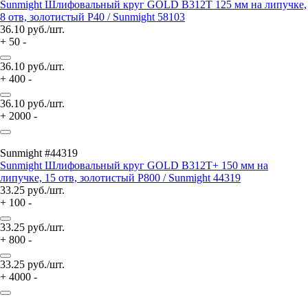
Sunmight Шлифовальный круг GOLD B312T 125 мм на липучке,
8 отв, золотистый P40 / Sunmight 58103
36.10
руб./шт.
+
50
-
36.10
руб./шт.
+
400
-
36.10
руб./шт.
+
2000
-
Sunmight #44319
Sunmight Шлифовальный круг GOLD B312T+ 150 мм на
липучке, 15 отв, золотистый P800 / Sunmight 44319
33.25
руб./шт.
+
100
-
33.25
руб./шт.
+
800
-
33.25
руб./шт.
+
4000
-