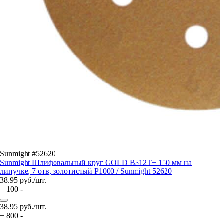
Sunmight #52620
Sunmight Шлифовальный круг GOLD B312T+ 150 мм на
липучке, 7 отв, золотистый P1000 / Sunmight 52620
38.95
руб./шт.
+
100
-
38.95
руб./шт.
+
800
-