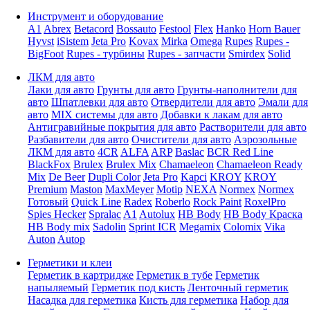
Инструмент и оборудование
A1
Abrex
Betacord
Bossauto
Festool
Flex
Hanko
Horn Bauer
Hyvst
iSistem
Jeta Pro
Kovax
Mirka
Omega
Rupes
Rupes -
BigFoot
Rupes - турбины
Rupes - запчасти
Smirdex
Solid
ЛКМ для авто
Лаки для авто
Грунты для авто
Грунты-наполнители для
авто
Шпатлевки для авто
Отвердители для авто
Эмали для
авто
MIX системы для авто
Добавки к лакам для авто
Антигравийные покрытия для авто
Растворители для авто
Разбавители для авто
Очистители для авто
Аэрозольные
ЛКМ для авто
4CR
ALFA
ARP
Baslac
BCR Red Line
BlackFox
Brulex
Brulex Mix
Chamaeleon
Chamaeleon Ready
Mix
De Beer
Dupli Color
Jeta Pro
Kapci
KROY
KROY
Premium
Maston
MaxMeyer
Motip
NEXA
Normex
Normex
Готовый
Quick Line
Radex
Roberlo
Rock Paint
RoxelPro
Spies Hecker
Spralac
A1
Autolux
HB Body
HB Body Краска
HB Body mix
Sadolin
Sprint ICR
Megamix
Colomix
Vika
Auton
Autop
Герметики и клеи
Герметик в картридже
Герметик в тубе
Герметик
напыляемый
Герметик под кисть
Ленточный герметик
Насадка для герметика
Кисть для герметика
Набор для