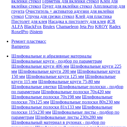
вклейки стекол
Герметик для вклейки стекол
Клей для
вклейки стекол
Грунт для вклейки стекол
Аппликатор для
грунта
Очиститель + активатор адгезии для вклейки
стекол
Струна для срезки стекол
Клей для пластика
Пистолет для клея
Насадка к пистолету для клея
4CR
ALFA
BlackFox
Brulex
Chamaeleon
Jeta Pro
KROY
Radex
RoxelPro
iSistem
Ремонт пластмасс
Bamperus
Шлифовальные и абразивные материалы
Шлифовальные круги - подбор по параметрам
Шлифовальные круги 406 мм
Шлифовальные круги 225
мм
Шлифовальные круги 200 мм
Шлифовальные круги
150 мм
Шлифовальные круги 125 мм
Шлифовальные
круги 115 мм
Шлифовальные круги 75-80 мм
Шлифовальные цветки
Шлифовальные полоски - подбор
по параметрам
Шлифовальные полоски 70x420 мм
Шлифовальные полоски 70x198 мм
Шлифовальные
полоски 70x125 мм
Шлифовальные полоски 80x230 мм
Шлифовальные полоски 81x133 мм
Шлифовальные
полоски 115x230 мм
Шлифовальные листы - подбор по
параметрам
Шлифовальные листы 230x280 мм
Шлифовальный материал в рулонах - подбор по