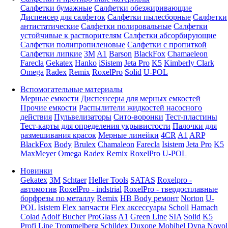
Салфетки бумажные
Салфетки обезжиривающие
Диспенсер для салфеток
Салфетки пылесборные
Салфетки
антистатические
Салфетки полировальные
Салфетки
устойчивые к растворителям
Салфетки абсорбирующие
Салфетки полипропиленовые
Салфетки с пропиткой
Салфетки липкие
3M
A1
Barson
BlackFox
Chamaeleon
Farecla
Gekatex
Hanko
iSistem
Jeta Pro
K5
Kimberly Clark
Omega
Radex
Remix
RoxelPro
Solid
U-POL
Вспомогательные материалы
Мерные емкости
Диспенсеры для мерных емкостей
Прочие емкости
Распылители жидкостей насосного
действия
Пульвелизаторы
Сито-воронки
Тест-пластины
Тест-карты для определения укрывистости
Палочки для
размешивания красок
Мерные линейки
4CR
A1
ARP
BlackFox
Body
Brulex
Chamaleon
Farecla
Isistem
Jeta Pro
K5
MaxMeyer
Omega
Radex
Remix
RoxelPro
U-POL
Новинки
Gekatex
3M
Schtaer
Heller Tools
SATAS
Roxelpro -
автомотив
RoxelPro - indstrial
RoxelPro - твердосплавные
борфрезы по металлу
Remix
HB Body ремонт
Norton
U-
POL
Isistem
Flex запчасти
Flex аксессуары
Scholl
Hamach
Colad
Adolf Bucher
ProGlass
A1
Green Line
SIA
Solid
K5
Profi Line
Trommelberg
Schildex
Duxone
Mobihel
Dyna
Novol