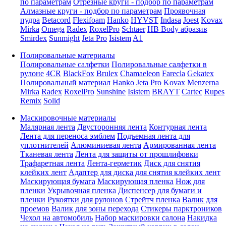
по параметрам
Отрезные круги - подбор по параметрам
Алмазные круги - подбор по параметрам
Проявочная
пудра
Betacord
Flexifoam
Hanko
HYVST
Indasa
Joest
Kovax
Mirka
Omega
Radex
RoxelPro
Schtaer
HB Body абразив
Smirdex
Sunmight
Jeta Pro
Isistem
A1
Полировальные материалы
Полировальные салфетки
Полировальные салфетки в
рулоне
4CR
BlackFox
Brulex
Chamaeleon
Farecla
Gekatex
Полировальный материал
Hanko
Jeta Pro
Kovax
Menzerna
Mirka
Radex
RoxelPro
Sunshine
Isistem
BRAYT
Cartec
Rupes
Remix
Solid
Маскировочные материалы
Малярная лента
Двусторонняя лента
Контурная лента
Лента для переноса эмблем
Подъемная лента для
уплотнителей
Алюминиевая лента
Армированная лента
Тканевая лента
Лента для защиты от прошлифовки
Трафаретная лента
Лента-герметик
Диск для снятия
клейких лент
Адаптер для диска для снятия клейких лент
Маскирующая бумага
Маскирующая пленка
Нож для
пленки
Укрывочная пленка
Диспенсер для бумаги и
пленки
Рукоятки для рулонов
Стрейтч пленка
Валик для
проемов
Валик для зоны перехода
Стикеры парктроников
Чехол на автомобиль
Набор маскировки салона
Накидка