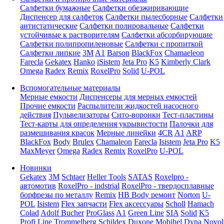
Салфетки бумажные
Салфетки обезжиривающие
Диспенсер для салфеток
Салфетки пылесборные
Салфетки
антистатические
Салфетки полировальные
Салфетки
устойчивые к растворителям
Салфетки абсорбирующие
Салфетки полипропиленовые
Салфетки с пропиткой
Салфетки липкие
3M
A1
Barson
BlackFox
Chamaeleon
Farecla
Gekatex
Hanko
iSistem
Jeta Pro
K5
Kimberly Clark
Omega
Radex
Remix
RoxelPro
Solid
U-POL
Вспомогательные материалы
Мерные емкости
Диспенсеры для мерных емкостей
Прочие емкости
Распылители жидкостей насосного
действия
Пульвелизаторы
Сито-воронки
Тест-пластины
Тест-карты для определения укрывистости
Палочки для
размешивания красок
Мерные линейки
4CR
A1
ARP
BlackFox
Body
Brulex
Chamaleon
Farecla
Isistem
Jeta Pro
K5
MaxMeyer
Omega
Radex
Remix
RoxelPro
U-POL
Новинки
Gekatex
3M
Schtaer
Heller Tools
SATAS
Roxelpro -
автомотив
RoxelPro - indstrial
RoxelPro - твердосплавные
борфрезы по металлу
Remix
HB Body ремонт
Norton
U-
POL
Isistem
Flex запчасти
Flex аксессуары
Scholl
Hamach
Colad
Adolf Bucher
ProGlass
A1
Green Line
SIA
Solid
K5
Profi Line
Trommelberg
Schildex
Duxone
Mobihel
Dyna
Novol