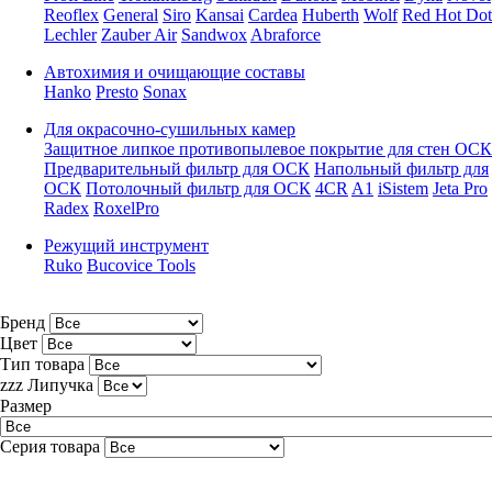
Reoflex
General
Siro
Kansai
Cardea
Huberth
Wolf
Red Hot Dot
Lechler
Zauber Air
Sandwox
Abraforce
Автохимия и очищающие составы
Hanko
Presto
Sonax
Для окрасочно-сушильных камер
Защитное липкое противопылевое покрытие для стен ОСК
Предварительный фильтр для ОСК
Напольный фильтр для
ОСК
Потолочный фильтр для ОСК
4CR
A1
iSistem
Jeta Pro
Radex
RoxelPro
Режущий инструмент
Ruko
Bucovice Tools
Бренд
Цвет
Тип товара
zzz Липучка
Размер
Серия товара