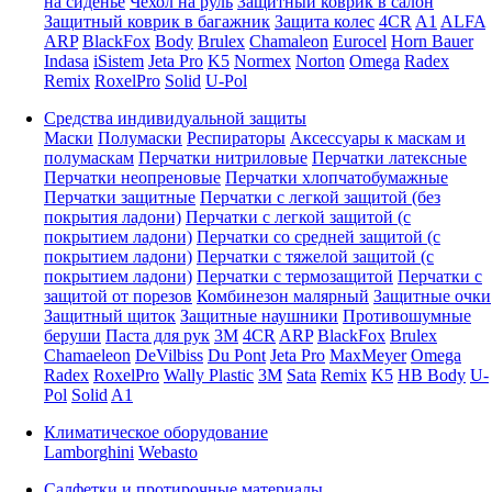
на сиденье
Чехол на руль
Защитный коврик в салон
Защитный коврик в багажник
Защита колес
4CR
A1
ALFA
ARP
BlackFox
Body
Brulex
Chamaleon
Eurocel
Horn Bauer
Indasa
iSistem
Jeta Pro
K5
Normex
Norton
Omega
Radex
Remix
RoxelPro
Solid
U-Pol
Средства индивидуальной защиты
Маски
Полумаски
Респираторы
Аксессуары к маскам и
полумаскам
Перчатки нитриловые
Перчатки латексные
Перчатки неопреновые
Перчатки хлопчатобумажные
Перчатки защитные
Перчатки с легкой защитой (без
покрытия ладони)
Перчатки с легкой защитой (с
покрытием ладони)
Перчатки со средней защитой (с
покрытием ладони)
Перчатки с тяжелой защитой (с
покрытием ладони)
Перчатки с термозащитой
Перчатки с
защитой от порезов
Комбинезон малярный
Защитные очки
Защитный щиток
Защитные наушники
Противошумные
беруши
Паста для рук
3M
4CR
ARP
BlackFox
Brulex
Chamaeleon
DeVilbiss
Du Pont
Jeta Pro
MaxMeyer
Omega
Radex
RoxelPro
Wally Plastic
3M
Sata
Remix
K5
HB Body
U-
Pol
Solid
A1
Климатическое оборудование
Lamborghini
Webasto
Салфетки и протирочные материалы