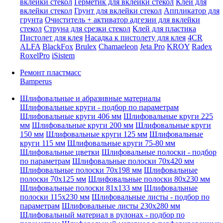
вклейки стекол
Герметик для вклейки стекол
Клей для
вклейки стекол
Грунт для вклейки стекол
Аппликатор для
грунта
Очиститель + активатор адгезии для вклейки
стекол
Струна для срезки стекол
Клей для пластика
Пистолет для клея
Насадка к пистолету для клея
4CR
ALFA
BlackFox
Brulex
Chamaeleon
Jeta Pro
KROY
Radex
RoxelPro
iSistem
Ремонт пластмасс
Bamperus
Шлифовальные и абразивные материалы
Шлифовальные круги - подбор по параметрам
Шлифовальные круги 406 мм
Шлифовальные круги 225
мм
Шлифовальные круги 200 мм
Шлифовальные круги
150 мм
Шлифовальные круги 125 мм
Шлифовальные
круги 115 мм
Шлифовальные круги 75-80 мм
Шлифовальные цветки
Шлифовальные полоски - подбор
по параметрам
Шлифовальные полоски 70x420 мм
Шлифовальные полоски 70x198 мм
Шлифовальные
полоски 70x125 мм
Шлифовальные полоски 80x230 мм
Шлифовальные полоски 81x133 мм
Шлифовальные
полоски 115x230 мм
Шлифовальные листы - подбор по
параметрам
Шлифовальные листы 230x280 мм
Шлифовальный материал в рулонах - подбор по