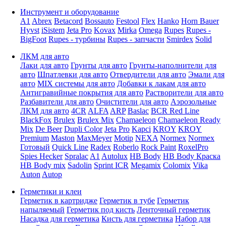
Инструмент и оборудование
A1
Abrex
Betacord
Bossauto
Festool
Flex
Hanko
Horn Bauer
Hyvst
iSistem
Jeta Pro
Kovax
Mirka
Omega
Rupes
Rupes -
BigFoot
Rupes - турбины
Rupes - запчасти
Smirdex
Solid
ЛКМ для авто
Лаки для авто
Грунты для авто
Грунты-наполнители для
авто
Шпатлевки для авто
Отвердители для авто
Эмали для
авто
MIX системы для авто
Добавки к лакам для авто
Антигравийные покрытия для авто
Растворители для авто
Разбавители для авто
Очистители для авто
Аэрозольные
ЛКМ для авто
4CR
ALFA
ARP
Baslac
BCR Red Line
BlackFox
Brulex
Brulex Mix
Chamaeleon
Chamaeleon Ready
Mix
De Beer
Dupli Color
Jeta Pro
Kapci
KROY
KROY
Premium
Maston
MaxMeyer
Motip
NEXA
Normex
Normex
Готовый
Quick Line
Radex
Roberlo
Rock Paint
RoxelPro
Spies Hecker
Spralac
A1
Autolux
HB Body
HB Body Краска
HB Body mix
Sadolin
Sprint ICR
Megamix
Colomix
Vika
Auton
Autop
Герметики и клеи
Герметик в картридже
Герметик в тубе
Герметик
напыляемый
Герметик под кисть
Ленточный герметик
Насадка для герметика
Кисть для герметика
Набор для