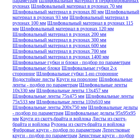
параметрам
Шлифовальный материал в перфорированных
рулонах
Шлифовальный материал в рулонах 70 мм
Шлифовальный материал в рулонах 80 мм
Шлифовальный
материал в рулонах 93 мм
Шлифовальный материал в
рулонах 100 мм
Шлифовальный материал в рулонах 115
мм
Шлифовальный материал в рулонах 120 мм
Шлифовальный материал в рулонах 200 мм
Шлифовальный материал в рулонах 300 мм
Шлифовальный материал в рулонах 600 мм
Шлифовальный материал в рулонах 700 мм
Шлифовальный материал в рулонах 1400 мм
Шлифовальные губки и блоки - подбор по параметрам
Шлифовальные блоки
Шлифовальные губки 2-х
сторонние
Шлифовальные губки 1-но сторонние
Водостойкие листы
Круги на поролоне
Шлифовальные
ленты - подбор по параметрам
Шлифовальные ленты
10x330 мм
Шлифовальные ленты 13x457 мм
Шлифовальные ленты 75x475 мм
Шлифовальные ленты
75x533 мм
Шлифовальные ленты 110x610 мм
Шлифовальные ленты 200x750 мм
Шлифовальные дельты
- подбор по параметрам
Шлифовальные дельты 95x95x95
мм
Круги из скотч-брайта и войлока
Листы из скотч-
брайта и войлока
Рулоны из скотч-брайта и войлока
Фибровые круги - подбор по параметрам
Лепестковые
круги - подбор по параметрам
Зачистные круги - подбор