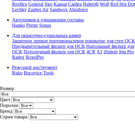
Reoflex
General
Siro
Kansai
Cardea
Huberth
Wolf
Red Hot Dot
Lechler
Zauber Air
Sandwox
Abraforce
Автохимия и очищающие составы
Hanko
Presto
Sonax
Для окрасочно-сушильных камер
Защитное липкое противопылевое покрытие для стен ОСК
Предварительный фильтр для ОСК
Напольный фильтр для
ОСК
Потолочный фильтр для ОСК
4CR
A1
iSistem
Jeta Pro
Radex
RoxelPro
Режущий инструмент
Ruko
Bucovice Tools
Размер
Цвет
Поролон
Бренд
Серия товара