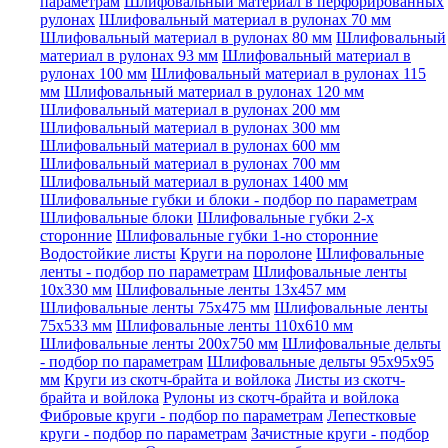
параметрам
Шлифовальный материал в перфорированных
рулонах
Шлифовальный материал в рулонах 70 мм
Шлифовальный материал в рулонах 80 мм
Шлифовальный
материал в рулонах 93 мм
Шлифовальный материал в
рулонах 100 мм
Шлифовальный материал в рулонах 115
мм
Шлифовальный материал в рулонах 120 мм
Шлифовальный материал в рулонах 200 мм
Шлифовальный материал в рулонах 300 мм
Шлифовальный материал в рулонах 600 мм
Шлифовальный материал в рулонах 700 мм
Шлифовальный материал в рулонах 1400 мм
Шлифовальные губки и блоки - подбор по параметрам
Шлифовальные блоки
Шлифовальные губки 2-х
сторонние
Шлифовальные губки 1-но сторонние
Водостойкие листы
Круги на поролоне
Шлифовальные
ленты - подбор по параметрам
Шлифовальные ленты
10x330 мм
Шлифовальные ленты 13x457 мм
Шлифовальные ленты 75x475 мм
Шлифовальные ленты
75x533 мм
Шлифовальные ленты 110x610 мм
Шлифовальные ленты 200x750 мм
Шлифовальные дельты
- подбор по параметрам
Шлифовальные дельты 95x95x95
мм
Круги из скотч-брайта и войлока
Листы из скотч-
брайта и войлока
Рулоны из скотч-брайта и войлока
Фибровые круги - подбор по параметрам
Лепестковые
круги - подбор по параметрам
Зачистные круги - подбор