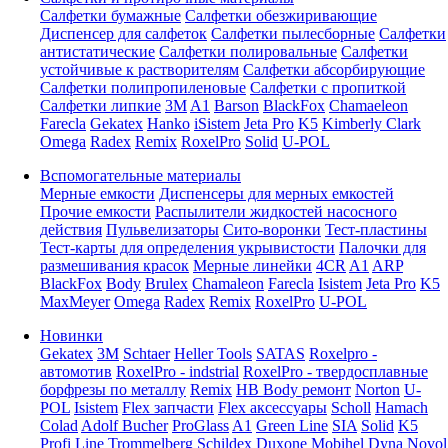
Салфетки бумажные
Салфетки обезжиривающие
Диспенсер для салфеток
Салфетки пылесборные
Салфетки
антистатические
Салфетки полировальные
Салфетки
устойчивые к растворителям
Салфетки абсорбирующие
Салфетки полипропиленовые
Салфетки с пропиткой
Салфетки липкие
3M
A1
Barson
BlackFox
Chamaeleon
Farecla
Gekatex
Hanko
iSistem
Jeta Pro
K5
Kimberly Clark
Omega
Radex
Remix
RoxelPro
Solid
U-POL
Вспомогательные материалы
Мерные емкости
Диспенсеры для мерных емкостей
Прочие емкости
Распылители жидкостей насосного
действия
Пульвелизаторы
Сито-воронки
Тест-пластины
Тест-карты для определения укрывистости
Палочки для
размешивания красок
Мерные линейки
4CR
A1
ARP
BlackFox
Body
Brulex
Chamaleon
Farecla
Isistem
Jeta Pro
K5
MaxMeyer
Omega
Radex
Remix
RoxelPro
U-POL
Новинки
Gekatex
3M
Schtaer
Heller Tools
SATAS
Roxelpro -
автомотив
RoxelPro - indstrial
RoxelPro - твердосплавные
борфрезы по металлу
Remix
HB Body ремонт
Norton
U-
POL
Isistem
Flex запчасти
Flex аксессуары
Scholl
Hamach
Colad
Adolf Bucher
ProGlass
A1
Green Line
SIA
Solid
K5
Profi Line
Trommelberg
Schildex
Duxone
Mobihel
Dyna
Novol