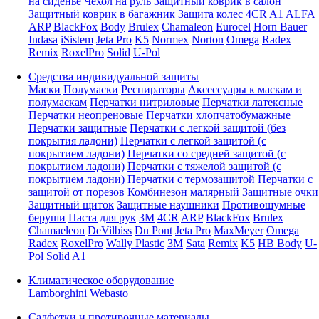
на сиденье
Чехол на руль
Защитный коврик в салон
Защитный коврик в багажник
Защита колес
4CR
A1
ALFA
ARP
BlackFox
Body
Brulex
Chamaleon
Eurocel
Horn Bauer
Indasa
iSistem
Jeta Pro
K5
Normex
Norton
Omega
Radex
Remix
RoxelPro
Solid
U-Pol
Средства индивидуальной защиты
Маски
Полумаски
Респираторы
Аксессуары к маскам и
полумаскам
Перчатки нитриловые
Перчатки латексные
Перчатки неопреновые
Перчатки хлопчатобумажные
Перчатки защитные
Перчатки с легкой защитой (без
покрытия ладони)
Перчатки с легкой защитой (с
покрытием ладони)
Перчатки со средней защитой (с
покрытием ладони)
Перчатки с тяжелой защитой (с
покрытием ладони)
Перчатки с термозащитой
Перчатки с
защитой от порезов
Комбинезон малярный
Защитные очки
Защитный щиток
Защитные наушники
Противошумные
беруши
Паста для рук
3M
4CR
ARP
BlackFox
Brulex
Chamaeleon
DeVilbiss
Du Pont
Jeta Pro
MaxMeyer
Omega
Radex
RoxelPro
Wally Plastic
3M
Sata
Remix
K5
HB Body
U-
Pol
Solid
A1
Климатическое оборудование
Lamborghini
Webasto
Салфетки и протирочные материалы