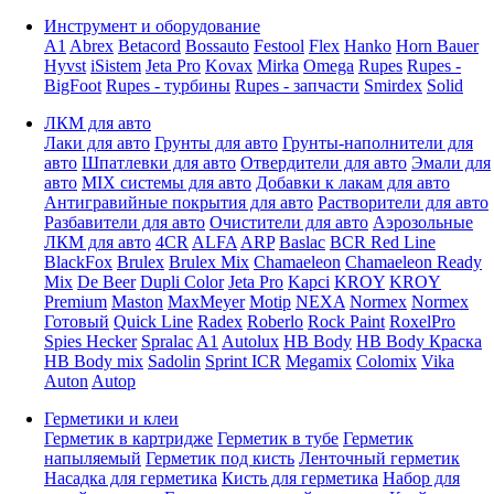
Инструмент и оборудование
A1
Abrex
Betacord
Bossauto
Festool
Flex
Hanko
Horn Bauer
Hyvst
iSistem
Jeta Pro
Kovax
Mirka
Omega
Rupes
Rupes -
BigFoot
Rupes - турбины
Rupes - запчасти
Smirdex
Solid
ЛКМ для авто
Лаки для авто
Грунты для авто
Грунты-наполнители для
авто
Шпатлевки для авто
Отвердители для авто
Эмали для
авто
MIX системы для авто
Добавки к лакам для авто
Антигравийные покрытия для авто
Растворители для авто
Разбавители для авто
Очистители для авто
Аэрозольные
ЛКМ для авто
4CR
ALFA
ARP
Baslac
BCR Red Line
BlackFox
Brulex
Brulex Mix
Chamaeleon
Chamaeleon Ready
Mix
De Beer
Dupli Color
Jeta Pro
Kapci
KROY
KROY
Premium
Maston
MaxMeyer
Motip
NEXA
Normex
Normex
Готовый
Quick Line
Radex
Roberlo
Rock Paint
RoxelPro
Spies Hecker
Spralac
A1
Autolux
HB Body
HB Body Краска
HB Body mix
Sadolin
Sprint ICR
Megamix
Colomix
Vika
Auton
Autop
Герметики и клеи
Герметик в картридже
Герметик в тубе
Герметик
напыляемый
Герметик под кисть
Ленточный герметик
Насадка для герметика
Кисть для герметика
Набор для