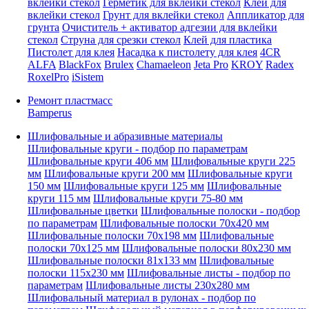
вклейки стекол
Герметик для вклейки стекол
Клей для
вклейки стекол
Грунт для вклейки стекол
Аппликатор для
грунта
Очиститель + активатор адгезии для вклейки
стекол
Струна для срезки стекол
Клей для пластика
Пистолет для клея
Насадка к пистолету для клея
4CR
ALFA
BlackFox
Brulex
Chamaeleon
Jeta Pro
KROY
Radex
RoxelPro
iSistem
Ремонт пластмасс
Bamperus
Шлифовальные и абразивные материалы
Шлифовальные круги - подбор по параметрам
Шлифовальные круги 406 мм
Шлифовальные круги 225
мм
Шлифовальные круги 200 мм
Шлифовальные круги
150 мм
Шлифовальные круги 125 мм
Шлифовальные
круги 115 мм
Шлифовальные круги 75-80 мм
Шлифовальные цветки
Шлифовальные полоски - подбор
по параметрам
Шлифовальные полоски 70x420 мм
Шлифовальные полоски 70x198 мм
Шлифовальные
полоски 70x125 мм
Шлифовальные полоски 80x230 мм
Шлифовальные полоски 81x133 мм
Шлифовальные
полоски 115x230 мм
Шлифовальные листы - подбор по
параметрам
Шлифовальные листы 230x280 мм
Шлифовальный материал в рулонах - подбор по