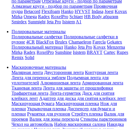
по параметрам
Отрезные круги - подбор по параметрам
Алмазные круги - подбор по параметрам
Проявочная
пудра
Betacord
Flexifoam
Hanko
HYVST
Indasa
Joest
Kovax
Mirka
Omega
Radex
RoxelPro
Schtaer
HB Body абразив
Smirdex
Sunmight
Jeta Pro
Isistem
A1
Полировальные материалы
Полировальные салфетки
Полировальные салфетки в
рулоне
4CR
BlackFox
Brulex
Chamaeleon
Farecla
Gekatex
Полировальный материал
Hanko
Jeta Pro
Kovax
Menzerna
Mirka
Radex
RoxelPro
Sunshine
Isistem
BRAYT
Cartec
Rupes
Remix
Solid
Маскировочные материалы
Малярная лента
Двусторонняя лента
Контурная лента
Лента для переноса эмблем
Подъемная лента для
уплотнителей
Алюминиевая лента
Армированная лента
Тканевая лента
Лента для защиты от прошлифовки
Трафаретная лента
Лента-герметик
Диск для снятия
клейких лент
Адаптер для диска для снятия клейких лент
Маскирующая бумага
Маскирующая пленка
Нож для
пленки
Укрывочная пленка
Диспенсер для бумаги и
пленки
Рукоятки для рулонов
Стрейтч пленка
Валик для
проемов
Валик для зоны перехода
Стикеры парктроников
Чехол на автомобиль
Набор маскировки салона
Накидка