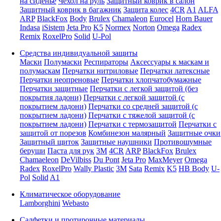
на сиденье
Чехол на руль
Защитный коврик в салон
Защитный коврик в багажник
Защита колес
4CR
A1
ALFA
ARP
BlackFox
Body
Brulex
Chamaleon
Eurocel
Horn Bauer
Indasa
iSistem
Jeta Pro
K5
Normex
Norton
Omega
Radex
Remix
RoxelPro
Solid
U-Pol
Средства индивидуальной защиты
Маски
Полумаски
Респираторы
Аксессуары к маскам и
полумаскам
Перчатки нитриловые
Перчатки латексные
Перчатки неопреновые
Перчатки хлопчатобумажные
Перчатки защитные
Перчатки с легкой защитой (без
покрытия ладони)
Перчатки с легкой защитой (с
покрытием ладони)
Перчатки со средней защитой (с
покрытием ладони)
Перчатки с тяжелой защитой (с
покрытием ладони)
Перчатки с термозащитой
Перчатки с
защитой от порезов
Комбинезон малярный
Защитные очки
Защитный щиток
Защитные наушники
Противошумные
беруши
Паста для рук
3M
4CR
ARP
BlackFox
Brulex
Chamaeleon
DeVilbiss
Du Pont
Jeta Pro
MaxMeyer
Omega
Radex
RoxelPro
Wally Plastic
3M
Sata
Remix
K5
HB Body
U-
Pol
Solid
A1
Климатическое оборудование
Lamborghini
Webasto
Салфетки и протирочные материалы