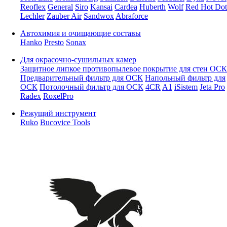
Reoflex
General
Siro
Kansai
Cardea
Huberth
Wolf
Red Hot Dot
Lechler
Zauber Air
Sandwox
Abraforce
Автохимия и очищающие составы
Hanko
Presto
Sonax
Для окрасочно-сушильных камер
Защитное липкое противопылевое покрытие для стен ОСК
Предварительный фильтр для ОСК
Напольный фильтр для
ОСК
Потолочный фильтр для ОСК
4CR
A1
iSistem
Jeta Pro
Radex
RoxelPro
Режущий инструмент
Ruko
Bucovice Tools