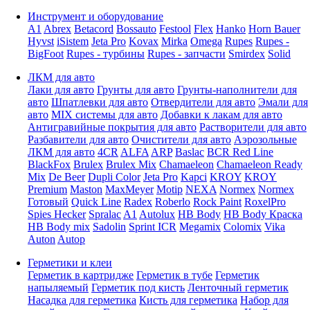
Инструмент и оборудование
A1
Abrex
Betacord
Bossauto
Festool
Flex
Hanko
Horn Bauer
Hyvst
iSistem
Jeta Pro
Kovax
Mirka
Omega
Rupes
Rupes -
BigFoot
Rupes - турбины
Rupes - запчасти
Smirdex
Solid
ЛКМ для авто
Лаки для авто
Грунты для авто
Грунты-наполнители для
авто
Шпатлевки для авто
Отвердители для авто
Эмали для
авто
MIX системы для авто
Добавки к лакам для авто
Антигравийные покрытия для авто
Растворители для авто
Разбавители для авто
Очистители для авто
Аэрозольные
ЛКМ для авто
4CR
ALFA
ARP
Baslac
BCR Red Line
BlackFox
Brulex
Brulex Mix
Chamaeleon
Chamaeleon Ready
Mix
De Beer
Dupli Color
Jeta Pro
Kapci
KROY
KROY
Premium
Maston
MaxMeyer
Motip
NEXA
Normex
Normex
Готовый
Quick Line
Radex
Roberlo
Rock Paint
RoxelPro
Spies Hecker
Spralac
A1
Autolux
HB Body
HB Body Краска
HB Body mix
Sadolin
Sprint ICR
Megamix
Colomix
Vika
Auton
Autop
Герметики и клеи
Герметик в картридже
Герметик в тубе
Герметик
напыляемый
Герметик под кисть
Ленточный герметик
Насадка для герметика
Кисть для герметика
Набор для