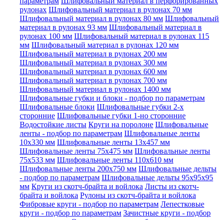
параметрам
Шлифовальный материал в перфорированных
рулонах
Шлифовальный материал в рулонах 70 мм
Шлифовальный материал в рулонах 80 мм
Шлифовальный
материал в рулонах 93 мм
Шлифовальный материал в
рулонах 100 мм
Шлифовальный материал в рулонах 115
мм
Шлифовальный материал в рулонах 120 мм
Шлифовальный материал в рулонах 200 мм
Шлифовальный материал в рулонах 300 мм
Шлифовальный материал в рулонах 600 мм
Шлифовальный материал в рулонах 700 мм
Шлифовальный материал в рулонах 1400 мм
Шлифовальные губки и блоки - подбор по параметрам
Шлифовальные блоки
Шлифовальные губки 2-х
сторонние
Шлифовальные губки 1-но сторонние
Водостойкие листы
Круги на поролоне
Шлифовальные
ленты - подбор по параметрам
Шлифовальные ленты
10x330 мм
Шлифовальные ленты 13x457 мм
Шлифовальные ленты 75x475 мм
Шлифовальные ленты
75x533 мм
Шлифовальные ленты 110x610 мм
Шлифовальные ленты 200x750 мм
Шлифовальные дельты
- подбор по параметрам
Шлифовальные дельты 95x95x95
мм
Круги из скотч-брайта и войлока
Листы из скотч-
брайта и войлока
Рулоны из скотч-брайта и войлока
Фибровые круги - подбор по параметрам
Лепестковые
круги - подбор по параметрам
Зачистные круги - подбор