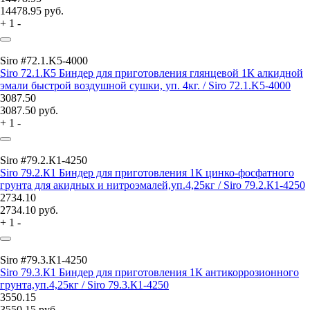
14478.95
руб.
+
1
-
Siro #72.1.K5-4000
Siro 72.1.К5 Биндер для приготовления глянцевой 1К алкидной
эмали быстрой воздушной сушки, уп. 4кг. / Siro 72.1.K5-4000
3087.50
3087.50
руб.
+
1
-
Siro #79.2.К1-4250
Siro 79.2.К1 Биндер для приготовления 1К цинко-фосфатного
грунта для акидных и нитроэмалей,уп.4,25кг / Siro 79.2.К1-4250
2734.10
2734.10
руб.
+
1
-
Siro #79.3.К1-4250
Siro 79.3.К1 Биндер для приготовления 1К антикоррозионного
грунта,уп.4,25кг / Siro 79.3.К1-4250
3550.15
3550.15
руб.