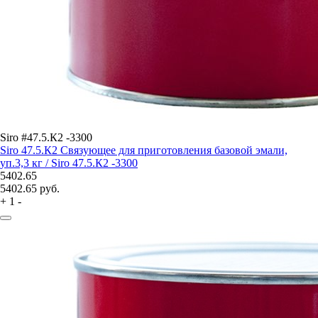
Siro #47.5.К2 -3300
Siro 47.5.К2 Связующее для приготовления базовой эмали,
уп.3,3 кг / Siro 47.5.К2 -3300
5402.65
5402.65
руб.
+
1
-