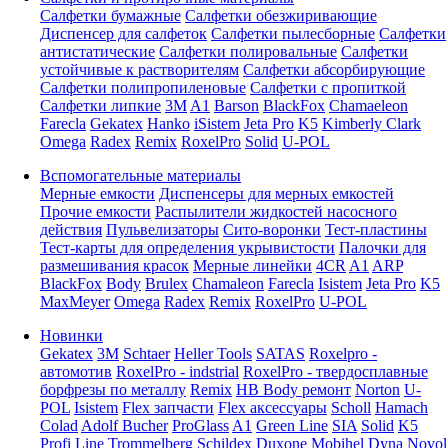
Салфетки бумажные
Салфетки обезжиривающие
Диспенсер для салфеток
Салфетки пылесборные
Салфетки
антистатические
Салфетки полировальные
Салфетки
устойчивые к растворителям
Салфетки абсорбирующие
Салфетки полипропиленовые
Салфетки с пропиткой
Салфетки липкие
3M
A1
Barson
BlackFox
Chamaeleon
Farecla
Gekatex
Hanko
iSistem
Jeta Pro
K5
Kimberly Clark
Omega
Radex
Remix
RoxelPro
Solid
U-POL
Вспомогательные материалы
Мерные емкости
Диспенсеры для мерных емкостей
Прочие емкости
Распылители жидкостей насосного
действия
Пульвелизаторы
Сито-воронки
Тест-пластины
Тест-карты для определения укрывистости
Палочки для
размешивания красок
Мерные линейки
4CR
A1
ARP
BlackFox
Body
Brulex
Chamaleon
Farecla
Isistem
Jeta Pro
K5
MaxMeyer
Omega
Radex
Remix
RoxelPro
U-POL
Новинки
Gekatex
3M
Schtaer
Heller Tools
SATAS
Roxelpro -
автомотив
RoxelPro - indstrial
RoxelPro - твердосплавные
борфрезы по металлу
Remix
HB Body ремонт
Norton
U-
POL
Isistem
Flex запчасти
Flex аксессуары
Scholl
Hamach
Colad
Adolf Bucher
ProGlass
A1
Green Line
SIA
Solid
K5
Profi Line
Trommelberg
Schildex
Duxone
Mobihel
Dyna
Novol