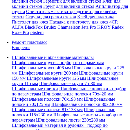
вклейки стекол
Герметик для вклейки стекол
Клей для
вклейки стекол
Грунт для вклейки стекол
Аппликатор для
грунта
Очиститель + активатор адгезии для вклейки
стекол
Струна для срезки стекол
Клей для пластика
Пистолет для клея
Насадка к пистолету для клея
4CR
ALFA
BlackFox
Brulex
Chamaeleon
Jeta Pro
KROY
Radex
RoxelPro
iSistem
Ремонт пластмасс
Bamperus
Шлифовальные и абразивные материалы
Шлифовальные круги - подбор по параметрам
Шлифовальные круги 406 мм
Шлифовальные круги 225
мм
Шлифовальные круги 200 мм
Шлифовальные круги
150 мм
Шлифовальные круги 125 мм
Шлифовальные
круги 115 мм
Шлифовальные круги 75-80 мм
Шлифовальные цветки
Шлифовальные полоски - подбор
по параметрам
Шлифовальные полоски 70x420 мм
Шлифовальные полоски 70x198 мм
Шлифовальные
полоски 70x125 мм
Шлифовальные полоски 80x230 мм
Шлифовальные полоски 81x133 мм
Шлифовальные
полоски 115x230 мм
Шлифовальные листы - подбор по
параметрам
Шлифовальные листы 230x280 мм
Шлифовальный материал в рулонах - подбор по