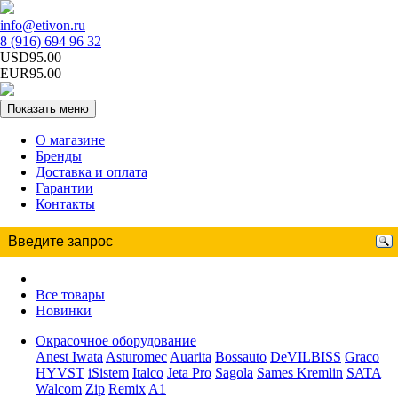
info@etivon.ru
8 (916) 694 96 32
USD95.00
EUR95.00
Показать меню
О магазине
Бренды
Доставка и оплата
Гарантии
Контакты
Все товары
Новинки
Окрасочное оборудование
Anest Iwata
Asturomec
Auarita
Bossauto
DeVILBISS
Graco
HYVST
iSistem
Italco
Jeta Pro
Sagola
Sames Kremlin
SATA
Walcom
Zip
Remix
A1