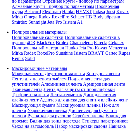
по параметрам
Отрезные круги - подбор по параметрам
Алмазные круги - подбор по параметрам
Проявочная
пудра
Betacord
Flexifoam
Hanko
HYVST
Indasa
Joest
Kovax
Mirka
Omega
Radex
RoxelPro
Schtaer
HB Body абразив
Smirdex
Sunmight
Jeta Pro
Isistem
A1
Полировальные материалы
Полировальные салфетки
Полировальные салфетки в
рулоне
4CR
BlackFox
Brulex
Chamaeleon
Farecla
Gekatex
Полировальный материал
Hanko
Jeta Pro
Kovax
Menzerna
Mirka
Radex
RoxelPro
Sunshine
Isistem
BRAYT
Cartec
Rupes
Remix
Solid
Маскировочные материалы
Малярная лента
Двусторонняя лента
Контурная лента
Лента для переноса эмблем
Подъемная лента для
уплотнителей
Алюминиевая лента
Армированная лента
Тканевая лента
Лента для защиты от прошлифовки
Трафаретная лента
Лента-герметик
Диск для снятия
клейких лент
Адаптер для диска для снятия клейких лент
Маскирующая бумага
Маскирующая пленка
Нож для
пленки
Укрывочная пленка
Диспенсер для бумаги и
пленки
Рукоятки для рулонов
Стрейтч пленка
Валик для
проемов
Валик для зоны перехода
Стикеры парктроников
Чехол на автомобиль
Набор маскировки салона
Накидка