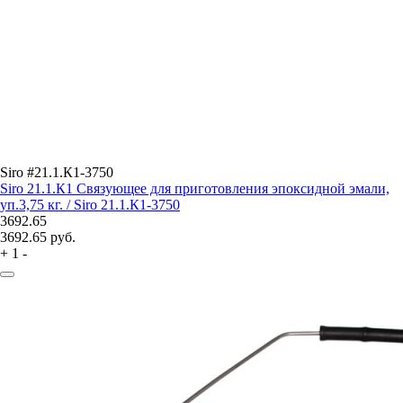
Siro #21.1.К1-3750
Siro 21.1.К1 Связующее для приготовления эпоксидной эмали,
уп.3,75 кг. / Siro 21.1.К1-3750
3692.65
3692.65
руб.
+
1
-